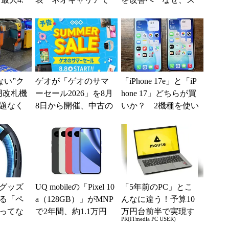
みは何か
自由な通信環境へ
マホではなく「駅で
の最短1分購入」を実
現？
えない”ク
ゲオが「ゲオのサマ
「iPhone 17e」と「iP
用改札機
ーセール2026」を8月
hone 17」どちらが買
題なく
8日から開催、中古の
いか？ 2機種を使い
「交通
スマホやゲームがお
込んで分かった“スペ
ー...
得に
ッ...
グッズ
UQ mobileの「Pixel 10
「5年前のPC」とこ
る「ペ
a（128GB）」がMNP
んなに違う！予算10
ってな
で2年間、約1.1万円
万円台前半で実現す
PR(ITmedia PC USER)
使うた
に【スマホお得...
る快適PCライフ