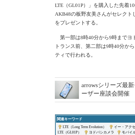
LTE（GL01P）」を購入した先
AKB48の板野友美さんがセレクトした「
をプレゼントする。
第一部は8時40分から9時までヨドバ
トランス前、第二部は9時40分から
ティで行われる。
arrowsシリーズ
ーザー座談会開催
関連キーワード
LTE（Long Term Evolution）
|
イー・アク
LTE（GL01P）
|
ヨドバシカメラ
|
モバイ