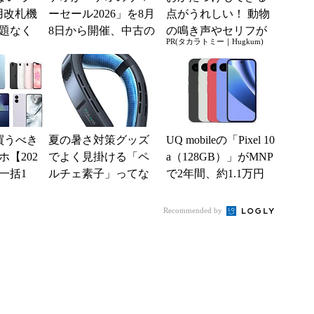
用改札機
ーセール2026」を8月
点がうれしい！ 動物
題なく
8日から開催、中古の
の鳴き声やセリフが
PR(タカラトミー｜Hugkum)
「交通
スマホやゲームがお
盛りだくさんの「ア
ー...
得に
ニア サウンドいっ
ぱい！ ...
買うべき
夏の暑さ対策グッズ
UQ mobileの「Pixel 10
【202
でよく見掛ける「ペ
a（128GB）」がMNP
一括1
ルチェ素子」ってな
で2年間、約1.1万円
」からお
んだ？ 賢く使うた
に【スマホお得...
.
めの注意点も
Recommended by