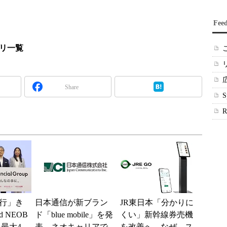
Fee
プリ一覧
Share
行」き
日本通信が新ブラン
JR東日本「分かりに
 NEOB
ド「blue mobile」を発
くい」新幹線券売機
最大4.
表 ネオキャリアで
を改善へ なぜ、ス