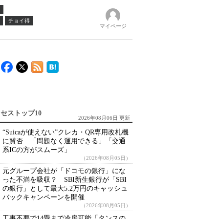
チョイ得
マイページ
セストップ10
2026年08月06日 更新
“Suicaが使えない”クレカ・QR専用改札機
に賛否 「問題なく運用できる」「交通
系ICの方がスムーズ」
（2026年08月05日）
元グループ会社が「ドコモの銀行」にな
った不満を吸収？ SBI新生銀行が「SBI
の銀行」として最大5.2万円のキャッシュ
バックキャンペーンを開催
（2026年08月05日）
工事不要で14畳まで冷房可能「タンスの