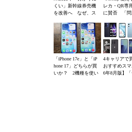
くい」新幹線券売機
レカ・QR専
を改善へ なぜ、ス
に賛否 「問
マホではなく「駅で
運用できる」
の最短1分購入」を実
系ICの方がスム
現？
「iPhone 17e」と「iP
4キャリアで
hone 17」どちらが買
おすすめスマホ
いか？ 2機種を使い
6年8月版】「
込んで分かった“スペ
円」「月1円
ッ...
得なiPhone／..