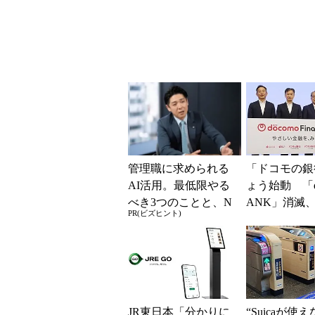
得なiPhone／...
めの注意点も
管理職に求められる
「ドコモの銀
AI活用。最低限やる
ょう始動 「d
べき3つのことと、N
ANK」消滅、
PR(ビズヒント)
Gな自己認識
5％還元 強
解説
JR東日本「分かりに
“Suicaが使