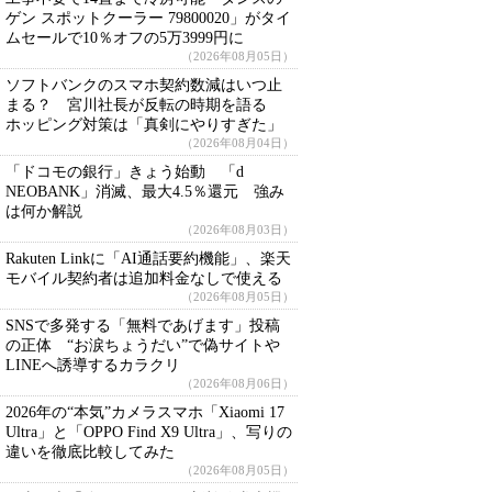
ゲン スポットクーラー 79800020」がタイ
ムセールで10％オフの5万3999円に
（2026年08月05日）
ソフトバンクのスマホ契約数減はいつ止
まる？ 宮川社長が反転の時期を語る
ホッピング対策は「真剣にやりすぎた」
（2026年08月04日）
「ドコモの銀行」きょう始動 「d
NEOBANK」消滅、最大4.5％還元 強み
は何か解説
（2026年08月03日）
Rakuten Linkに「AI通話要約機能」、楽天
モバイル契約者は追加料金なしで使える
（2026年08月05日）
SNSで多発する「無料であげます」投稿
の正体 “お涙ちょうだい”で偽サイトや
LINEへ誘導するカラクリ
（2026年08月06日）
2026年の“本気”カメラスマホ「Xiaomi 17
Ultra」と「OPPO Find X9 Ultra」、写りの
違いを徹底比較してみた
（2026年08月05日）