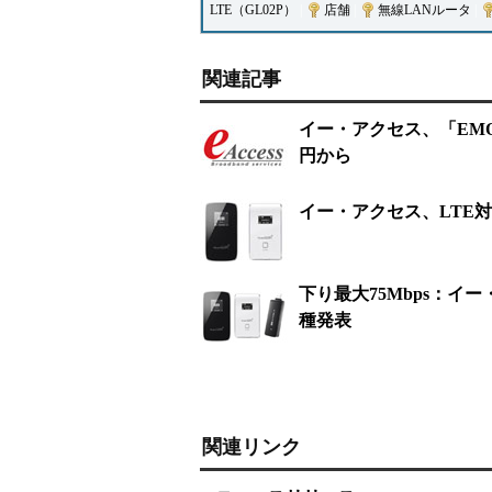
LTE（GL02P）
|
店舗
|
無線LANルータ
|
関連記事
イー・アクセス、「EMOB
円から
イー・アクセス、LTE対応
下り最大75Mbps：イー
種発表
関連リンク