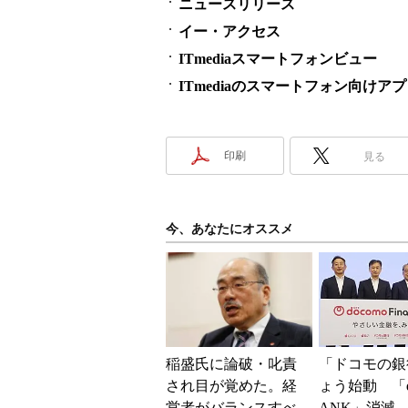
ニュースリリース
イー・アクセス
ITmediaスマートフォンビュー
ITmediaのスマートフォン向けア
印刷
見る
今、あなたにオススメ
稲盛氏に論破・叱責
「ドコモの銀
され目が覚めた。経
ょう始動 「d
営者がバランスすべ
ANK」消滅、