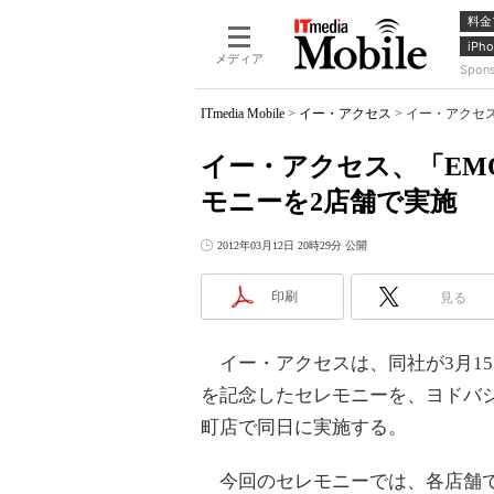
料金
iPho
メディア
Spon
ITmedia Mobile
>
イー・アクセス
>
イー・アクセス
イー・アクセス、「EMO
モニーを2店舗で実施
2012年03月12日 20時29分 公開
印刷
見る
イー・アクセスは、同社が3月15日に
を記念したセレモニーを、ヨドバシ
町店で同日に実施する。
今回のセレモニーでは、各店舗でEMOBI