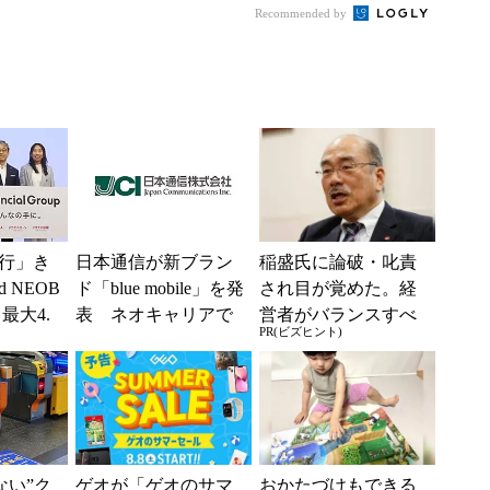
Recommended by
行」き
日本通信が新ブラン
稲盛氏に論破・叱責
 NEOB
ド「blue mobile」を発
され目が覚めた。経
最大4.
表 ネオキャリアで
営者がバランスすべ
PR(ビズヒント)
みは何か
自由な通信環境へ
き2つの背反
えない”ク
ゲオが「ゲオのサマ
おかたづけもできる