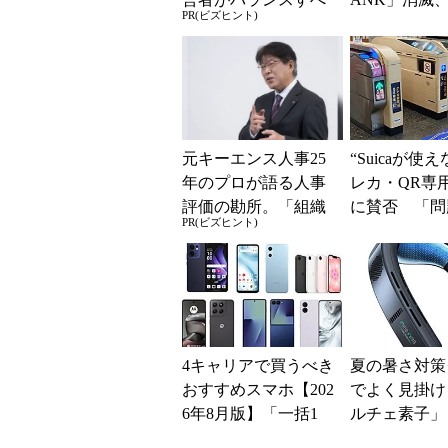
PR(ビズヒント)
き2つの背反
5％還元 強
解説
元キーエンス人事25
“Suicaが使
年のプロが語る人事
レカ・QR専
評価の勘所。「組織
に賛否 「問
PR(ビズヒント)
を腐らせるNG評価」
運用できる」
とは？
系ICの方がスム
4キャリアで買うべき
夏の暑さ対策
おすすめスマホ【202
でよく見掛け
6年8月版】「一括1
ルチェ素子」
円」「月1円」からお
んだ？ 賢く