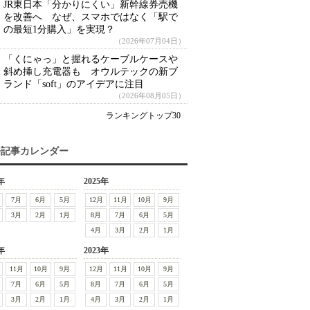
JR東日本「分かりにくい」新幹線券売機
を改善へ なぜ、スマホではなく「駅で
の最短1分購入」を実現？
（2026年07月04日）
「くにゃっ」と握れるケーブルケースや
斜め挿し充電器も オウルテックの新ブ
ランド「soft」のアイデアに注目
（2026年08月05日）
ランキングトップ30
去記事カレンダー
年
2025年
7月
6月
5月
12月
11月
10月
9月
3月
2月
1月
8月
7月
6月
5月
4月
3月
2月
1月
年
2023年
11月
10月
9月
12月
11月
10月
9月
7月
6月
5月
8月
7月
6月
5月
3月
2月
1月
4月
3月
2月
1月