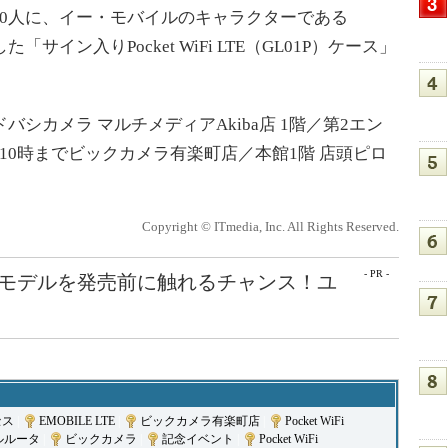
着100人に、イー・モバイルのキャラクターである
サイン入りPocket WiFi LTE（GL01P）ケース」
シカメラ マルチメディアAkiba店 1階／第2エン
10時までビックカメラ有楽町店／本館1階 店頭ピロ
Copyright © ITmedia, Inc. All Rights Reserved.
- PR -
最新モデルを発売前に触れるチャンス！ユ
セス
|
EMOBILE LTE
|
ビックカメラ有楽町店
|
Pocket WiFi
ルルータ
|
ビックカメラ
|
記念イベント
|
Pocket WiFi