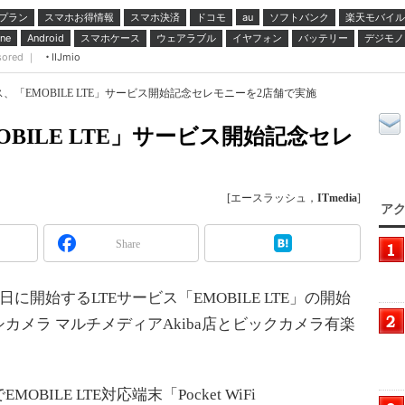
プラン
スマホお得情報
スマホ決済
ドコモ
ソフトバンク
楽天モバイル
au
スマホケース
ウェアラブル
イヤフォン
バッテリー
デジモノ
ne
Android
sored ｜
IIJmio
、「EMOBILE LTE」サービス開始記念セレモニーを2店舗で実施
BILE LTE」サービス開始記念セレ
[エースラッシュ，
ITmedia
]
アク
Share
開始するLTEサービス「EMOBILE LTE」の開始
カメラ マルチメディアAkiba店とビックカメラ有楽
LE LTE対応端末「Pocket WiFi