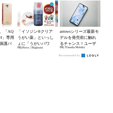
ALMUDA Pho...
ードの交換で対応
（一...
、「AQ
「イソジン®クリア
arrowsシリーズ最新モ
4SH」専用
うがい薬」といっし
デルを発売前に触れ
保護パ
ょに「うがいパワ
るチャンス！ユーザ
PR( ITmedia Mobile)
PR(iNova｜Hugkum)
体と同
ー」で一年中！ 健や
ー座談会開催
か
Recommended by