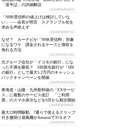
「道半ば」の詳細解説
（2026年08月06日）
「NHK受信料の値上げは検討していな
い」――会長が明言 スクランブル化を
求める声絶えず
（2026年08月07日）
なぜ？ カーナビが「NHK受信料」対象
になるワケ 課金されるケースと徴収を
免れる方法
（2025年04月15日）
元グループ会社が「ドコモの銀行」にな
った不満を吸収？ SBI新生銀行が「SBI
の銀行」として最大5.2万円のキャッシュ
バックキャンペーンを開催
（2026年08月05日）
東海道・山陽・九州新幹線の「EXサービ
ス」に複数のサービス改訂 「ご利用
票」のスマホ表示などを9月から順次開始
（2026年08月06日）
最大22時間駆動、7通りで使えるクリップ
付き腰掛け扇風機がAmazonで35％オフ
（2026年08月07日）