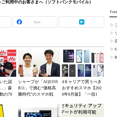
ank 101DLをご利用中のお客さまへ（ソフトバンクモバイル）
Fee
Share
いた認
シャープが「AQUOS
4キャリアで買うべき
…」森
R11」で挑む“価格高
おすすめスマホ【202
動の70
騰時代”のスマホ戦
6年8月版】「一括1
略 「シェアを追う
円」「月1円」からお
よりも既存ユーザ
得なiPhone／...
ー...