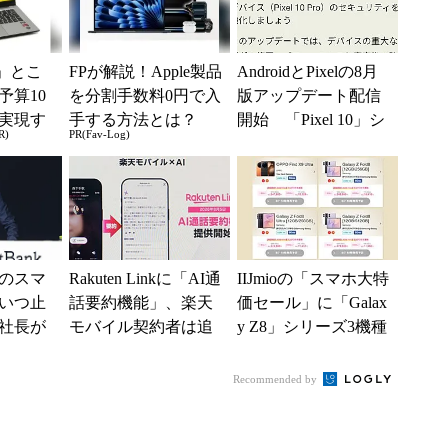
」とこ
FPが解説！Apple製品
AndroidとPixelの8月
予算10
を分割手数料0円で入
版アップデート配信
実現す
手する方法とは？
開始 「Pixel 10」シ
R)
PR(Fav-Log)
イフ
リーズのタッチ不具
合修...
のスマ
Rakuten Linkに「AI通
IIJmioの「スマホ大特
いつ止
話要約機能」、楽天
価セール」に「Galax
社長が
モバイル契約者は追
y Z8」シリーズ3機種
を語る
加料金なしで使える
が登場 「moto g37...
策は
Recommended by
.