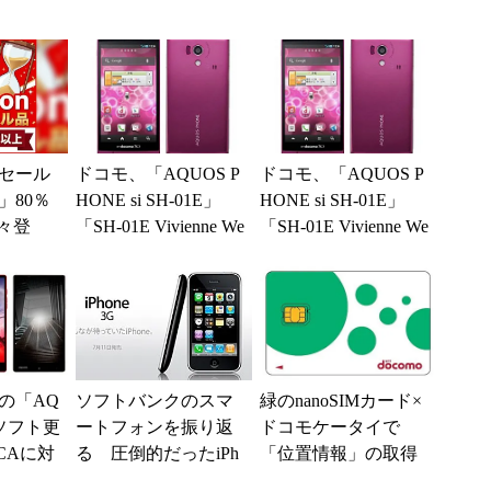
セール
ドコモ、「AQUOS P
ドコモ、「AQUOS P
」80％
HONE si SH-01E」
HONE si SH-01E」
々登
「SH-01E Vivienne We
「SH-01E Vivienne We
nの本気が
stwo...
stwo...
の「AQ
ソフトバンクのスマ
緑のnanoSIMカード×
、ソフト更
ートフォンを振り返
ドコモケータイで
CAに対
る 圧倒的だったiPh
「位置情報」の取得
oneから独占販売のB
に問題発生 SIMカ