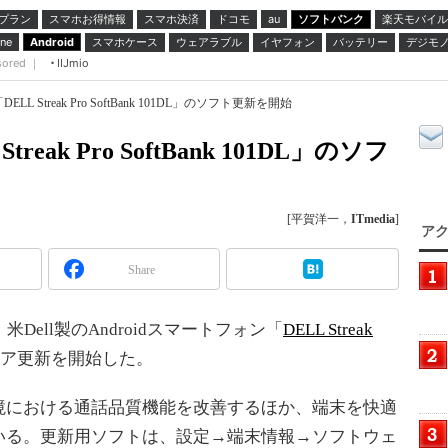
プラン
スマホお得情報
スマホ決済
ドコモ
ソフトバンク
楽天モバイル
au
スマホケース
ウェアラブル
イヤフォン
バッテリー
デジモ
ne
Android
sored ｜
IIJmio
L Streak Pro SoftBank 101DL」のソフト更新を開始
ak Pro SoftBank 101DL」のソフ
[平賀洋一，
ITmedia
]
アク
Share
ell製のAndroidスマートフォン「
DELL Streak
ア更新を開始した。
における通話品質機能を改善するほか、端末を快適
いる。更新用ソフトは、設定→端末情報→ソフトウェ