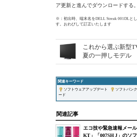
ア更新と進んでダウンロードする。
※：初出時、端末名をDELL Streak 001DLとして
す。おわびして訂正いたします
これから選ぶ新型T
夏の一押しモデル
関連キーワード
ソフトウェアアップデート
|
ソフトバン
ード
関連記事
エコ技や緊急速報メールに
KT」「007SH J」の