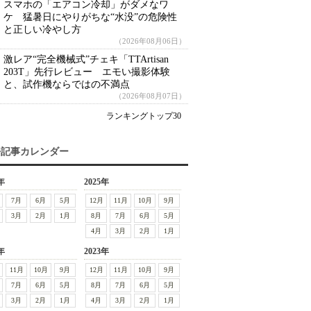
スマホの「エアコン冷却」がダメなワ
ケ 猛暑日にやりがちな“水没”の危険性
と正しい冷やし方
（2026年08月06日）
激レア“完全機械式”チェキ「TTArtisan
203T」先行レビュー エモい撮影体験
と、試作機ならではの不満点
（2026年08月07日）
ランキングトップ30
去記事カレンダー
年
2025年
7月
6月
5月
12月
11月
10月
9月
3月
2月
1月
8月
7月
6月
5月
4月
3月
2月
1月
年
2023年
11月
10月
9月
12月
11月
10月
9月
7月
6月
5月
8月
7月
6月
5月
3月
2月
1月
4月
3月
2月
1月