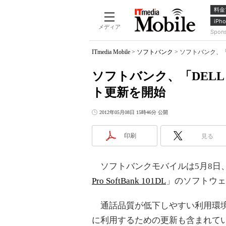
料金
iPho
メディア
Spon
ITmedia Mobile
>
ソフトバンク
>
ソフトバンク、「DEL
ソフトバンク、「DELL Stre
ト更新を開始
2012年05月08日 15時46分 公開
印刷
見る
ソフトバンクモバイルは5月8日、米D
Pro SoftBank 101DL
」のソフトウェ
通話品質が低下しやすい利用環境
に利用するための更新も含まれて