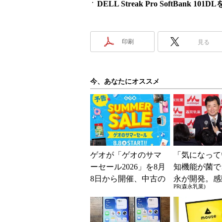
DELL Streak Pro SoftB
印刷
見る
今、あなたにオススメ
ゲオが「ゲオのサマ
「気になって
ーセール2026」を8月
知機能が菌で
8日から開催、中古の
永が開発。感
PR(森永乳業)
スマホやゲームがお
代続出
得に