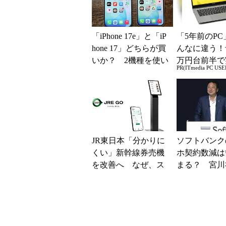
「iPhone 17e」と「iP
「5年前のPC
hone 17」どちらが買
んなに違う！
いか？ 2機種を使い
万円台前半で
PR(ITmedia PC USE
込んで分かった“スペ
る快適PCラ
ッ...
JR東日本「分かりに
ソフトバンク
くい」新幹線券売機
ホ契約数減は
を改善へ なぜ、ス
まる？ 宮川
マホではなく「駅で
反転の時期
の最短1分購入」を実
ホッピング対
現？
「真剣にやり..