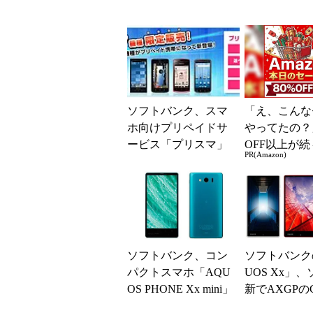
ソフトバンク、スマ
「え、こんな
ホ向けプリペイドサ
やってたの？
ービス「プリスマ」
OFF以上が続
PR(Amazon)
に7機種を追加
場！Amazo
凄すぎる
ソフトバンク、コン
ソフトバンク
パクトスマホ「AQU
UOS Xx」
OS PHONE Xx mini」
新でAXGPの
の事前予約を開始
応