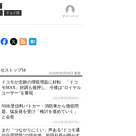
ノ
チョイ得
マイページ
セストップ10
2026年08月08日 更新
ドコモが念願の増収増益に好転 「ドコ
モMAX」好調も後押し、今後は“ロイヤル
ユーザー”を重視
（2026年08月06日）
NHK受信料パトカー・消防車から徴収問
題、猛反発を受け「検討を進めていく」
と会長
（2026年08月07日）
まだ「つながりにくい」声ある“ドコモ通
信品質問題”の現在地 前田社長が明かす