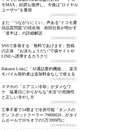
モMAX」好調も後押し、今後は“ロイヤル
ユーザー”を重視
（2026年08月06日）
まだ「つながりにくい」声ある“ドコモ通
信品質問題”の現在地 前田社長が明かす
「道半ば」の詳細解説
（2026年08月06日）
SNSで多発する「無料であげます」投稿
の正体 “お涙ちょうだい”で偽サイトや
LINEへ誘導するカラクリ
（2026年08月06日）
Rakuten Linkに「AI通話要約機能」、楽天
モバイル契約者は追加料金なしで使える
（2026年08月05日）
スマホの「エアコン冷却」がダメなワ
ケ 猛暑日にやりがちな“水没”の危険性
と正しい冷やし方
（2026年08月06日）
工事不要で14畳まで冷房可能「タンスの
ゲン スポットクーラー 79800020」がタイ
ムセールで10％オフの5万3999円に
（2026年08月05日）