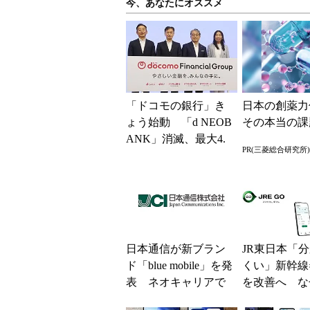
今、あなたにオススメ
「ドコモの銀行」き
日本の創薬力
ょう始動 「d NEOB
その本当の課
ANK」消滅、最大4.
PR(三菱総合研究所)
5％還元 強みは何か
解説
日本通信が新ブラン
JR東日本「
ド「blue mobile」を発
くい」新幹線
表 ネオキャリアで
を改善へ な
自由な通信環境へ
マホではなく