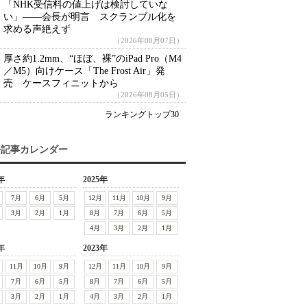
「NHK受信料の値上げは検討していな
い」――会長が明言 スクランブル化を
求める声絶えず
（2026年08月07日）
厚さ約1.2mm、“ほぼ、裸”のiPad Pro（M4
／M5）向けケース「The Frost Air」発
売 ケースフィニットから
（2026年08月05日）
ランキングトップ30
去記事カレンダー
年
2025年
7月
6月
5月
12月
11月
10月
9月
3月
2月
1月
8月
7月
6月
5月
4月
3月
2月
1月
年
2023年
11月
10月
9月
12月
11月
10月
9月
7月
6月
5月
8月
7月
6月
5月
3月
2月
1月
4月
3月
2月
1月