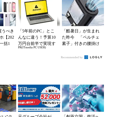
入」を実
得に
買うべき
「5年前のPC」とこ
「酷暑日」が生まれ
【202
んなに違う！予算10
た昨今 「ペルチェ
一括1
万円台前半で実現す
素子」付きの腰掛け
PR(ITmedia PC USER)
」からお
る快適PCライフ
ファンなら乗り切れ
.
る？
Recommended by
えない”ク
元グループ会社が
「創薬立国」復活へ