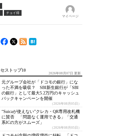
ノ
チョイ得
マイページ
セストップ10
2026年08月07日 更新
元グループ会社が「ドコモの銀行」にな
った不満を吸収？ SBI新生銀行が「SBI
の銀行」として最大5.2万円のキャッシュ
バックキャンペーンを開催
（2026年08月05日）
“Suicaが使えない”クレカ・QR専用改札機
に賛否 「問題なく運用できる」「交通
系ICの方がスムーズ」
（2026年08月05日）
ドコモが念願の増収増益に好転 「ドコ