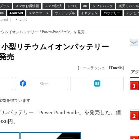
プラン
スマホお得情報
スマホ決済
ドコモ
ソフトバンク
楽天モバイル
au
スマホケース
ウェアラブル
イヤフォン
バッテリー
デジモ
ne
Android
sored ｜
IIJmio
オンバッテリー「Power-Pond Smile」を発売
・小型リチウムイオンバッテリー
」を発売
[エースラッシュ，
ITmedia
]
アク
Share
収益を得ています
テリー「Power Pond Smile」を発売した。価
80円。