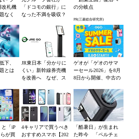
用改札機
「ドコモの銀行」に
の分岐点
題なく
なった不満を吸収？
PR(三菱総合研究所)
「交通
SBI新生銀行が「S
ー...
BIの銀行」として最
大5....
低下、
JR東日本「分かりに
ゲオが「ゲオのサマ
題とは
くい」新幹線券売機
ーセール2026」を8月
を改善へ なぜ、ス
8日から開催、中古の
マホではなく「駅で
スマホやゲームがお
の最短1分購入」を実
得に
現？
e」と「iP
4キャリアで買うべき
「酷暑日」が生まれ
どちらが買
おすすめスマホ【202
た昨今 「ペルチェ