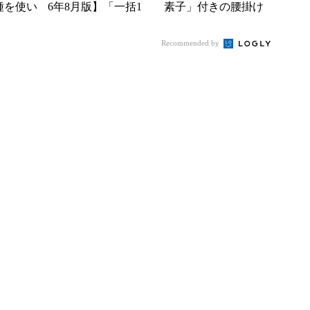
種を使い
6年8月版】「一括1
素子」付きの腰掛け
た“スペ
円」「月1円」からお
ファンなら乗り切れ
得なiPhone／...
る？
Recommended by