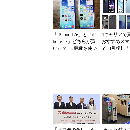
の最短1分購
現？
「iPhone 17e」と「iP
4キャリアで
hone 17」どちらが買
おすすめスマホ
いか？ 2機種を使い
6年8月版】「
込んで分かった“スペ
円」「月1円
ッ...
得なiPhone／..
「ドコモの銀行」き
“Suicaが使