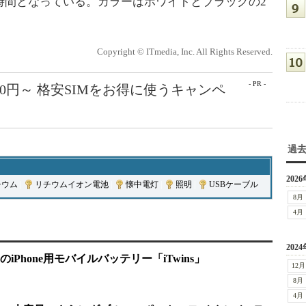
時間となっている。カラーはホワイトとブラックの2
Copyright © ITmedia, Inc. All Rights Reserved.
- PR -
50円～ 格安SIMをお得に使うキャンペ
過
2026
チウム
|
リチウムイオン電池
|
懐中電灯
|
照明
|
USBケーブル
8月
4月
2024
Phone用モバイルバッテリー「iTwins」
12月
8月
4月