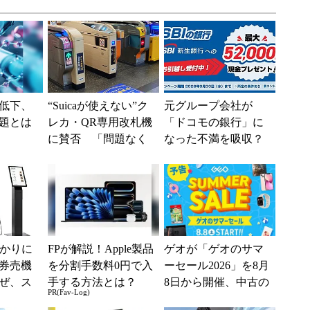
低下、
“Suicaが使えない”ク
元グループ会社が
題とは
レカ・QR専用改札機
「ドコモの銀行」に
に賛否 「問題なく
なった不満を吸収？
運用できる」「交通
SBI新生銀行が「S
系ICの方がスムー...
BIの銀行」として最
大5....
分かりに
FPが解説！Apple製品
ゲオが「ゲオのサマ
券売機
を分割手数料0円で入
ーセール2026」を8月
ぜ、ス
手する方法とは？
8日から開催、中古の
PR(Fav-Log)
「駅で
スマホやゲームがお