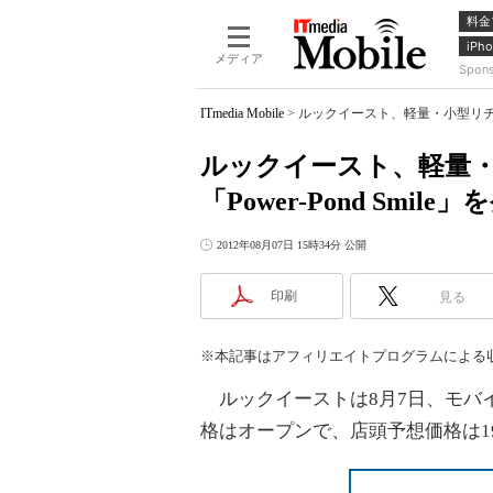
料金
iPho
メディア
Spon
ITmedia Mobile
>
ルックイースト、軽量・小型リチウムイ
ルックイースト、軽量
「Power-Pond Smile
2012年08月07日 15時34分 公開
印刷
見る
※本記事はアフィリエイトプログラムによる
ルックイーストは8月7日、モバイルバッ
格はオープンで、店頭予想価格は19