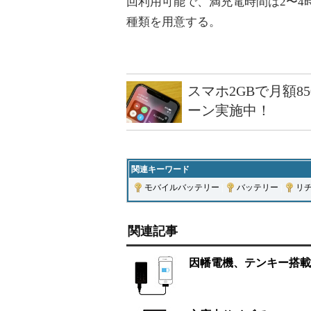
回利用可能で、満充電時間は2〜4
種類を用意する。
スマホ2GBで月額8
ーン実施中！
関連キーワード
モバイルバッテリー
|
バッテリー
|
リ
関連記事
因幡電機、テンキー搭載のi