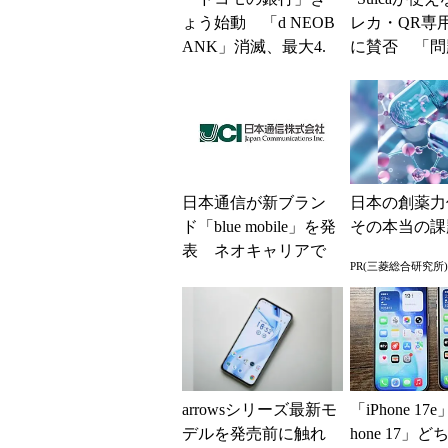
ょう始動 「d NEOB
レカ・QR専
ANK」消滅、最大4.
に賛否 「問
5％還元 強みは何か
運用できる」
解説
系ICの方がスム
日本通信が新ブラン
日本の創薬力
ド「blue mobile」を発
その本当の課
表 ネオキャリアで
PR(三菱総合研究所)
自由な通信環境へ
arrowsシリーズ最新モ
「iPhone 17
デルを発売前に触れ
hone 17」