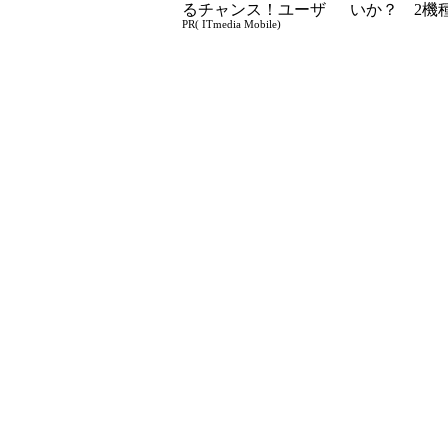
るチャンス！ユーザ
いか？ 2機
PR( ITmedia Mobile)
ー座談会開催
込んで分かっ
ッ...