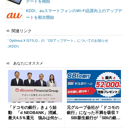
デートを開始
KDDI、auスマートフォンのWi-Fi品質向上のアップデ
ートを順次開始
関連リンク
「Optimus X IS11LG」の「OSアップデート」についてのお知らせ
（KDDI）
あなたにオススメ
「ドコモの銀行」きょう始
元グループ会社が「ドコモの
動 「d NEOBANK」消滅、
銀行」になった不満を吸収？
最大4.5％還元 強みは何か解
SBI新生銀行が「SBIの銀
説
行」として最大5.2万円のキャ
ッシュバックキャンペーンを