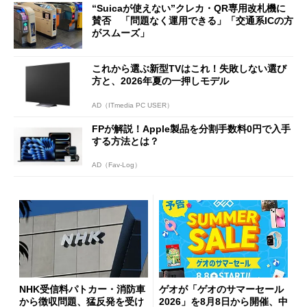
“Suicaが使えない”クレカ・QR専用改札機に
開催
賛否 「問題なく運用できる」「交通系ICの方
がスムーズ」
これから選ぶ新型TVはこれ！失敗しない選び
方と、2026年夏の一押しモデル
AD（ITmedia PC USER）
FPが解説！Apple製品を分割手数料0円で入手
する方法とは？
AD（Fav-Log）
NHK受信料パトカー・消防車
ゲオが「ゲオのサマーセール
から徴収問題、猛反発を受け
2026」を8月8日から開催、中