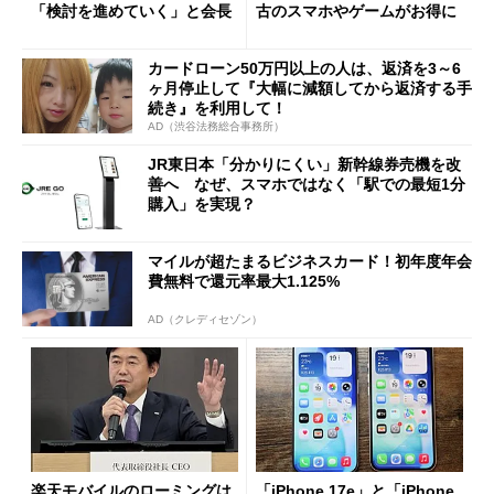
「検討を進めていく」と会長
古のスマホやゲームがお得に
カードローン50万円以上の人は、返済を3～6
ヶ月停止して『大幅に減額してから返済する手
続き』を利用して！
AD（渋谷法務総合事務所）
JR東日本「分かりにくい」新幹線券売機を改
善へ なぜ、スマホではなく「駅での最短1分
購入」を実現？
マイルが超たまるビジネスカード！初年度年会
費無料で還元率最大1.125%
AD（クレディセゾン）
楽天モバイルのローミングは
「iPhone 17e」と「iPhone