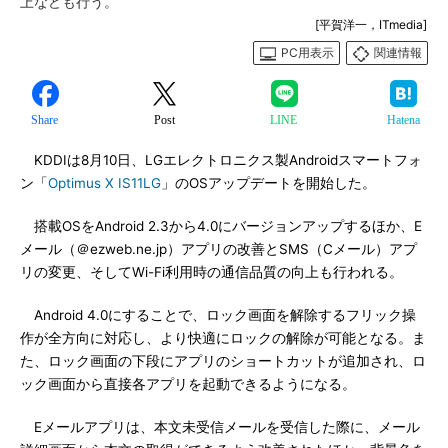
上なども行う。
[平賀洋一，ITmedia]
PC用表示
関連情報
Share
Post
LINE
Hatena
KDDIは8月10日、LGエレクトロニクス製Androidスマートフォ
ン「
Optimus X IS11LG
」のOSアップデートを開始した。
搭載OSをAndroid 2.3から4.0にバージョンアップするほか、E
メール（＠ezweb.ne.jp）アプリの改善とSMS（Cメール）アプ
リの変更、そしてWi-Fi利用時の通信品質の向上も行われる。
Android 4.0にすることで、ロック画面を解除するフリック操
作が全方向に対応し、より快適にロックの解除が可能となる。ま
た、ロック画面の下段にアプリのショートカットが追加され、ロ
ック画面から直接各アプリを起動できるようになる。
Eメールアプリは、本文未受信メールを受信した際に、メール