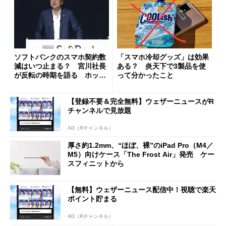
ソフトバンクのスマホ契約数
「スマホ冷却グッズ」は効果
減はいつ止まる？ 宮川社長
ある？ 炎天下で3製品を使
が反転の時期を語る ホッピ
って分かったこと
ング対策は「真剣にやりすぎ
た」
【登録不要＆完全無料】ウェザーニュースがR
チャンネルで見放題
AD（Rチャンネル）
厚さ約1.2mm、“ほぼ、裸”のiPad Pro（M4／
M5）向けケース「The Frost Air」発売 ケー
スフィニットから
【無料】ウェザーニュース配信中！視聴で楽天
ポイント貯まる
AD（Rチャンネル）