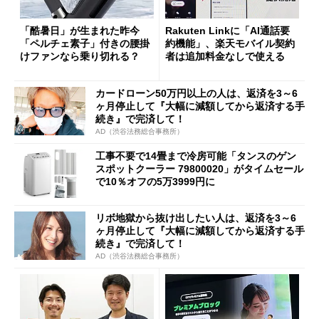
「酷暑日」が生まれた昨今
Rakuten Linkに「AI通話要
「ペルチェ素子」付きの腰掛
約機能」、楽天モバイル契約
けファンなら乗り切れる？
者は追加料金なしで使える
カードローン50万円以上の人は、返済を3～6
ヶ月停止して『大幅に減額してから返済する手
続き』で完済して！
AD（渋谷法務総合事務所）
工事不要で14畳まで冷房可能「タンスのゲン
スポットクーラー 79800020」がタイムセール
で10％オフの5万3999円に
リボ地獄から抜け出したい人は、返済を3～6
ヶ月停止して『大幅に減額してから返済する手
続き』で完済して！
AD（渋谷法務総合事務所）