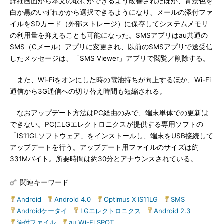
詳細画面から本文の取得ができるよう改善されたほか、背景色を
白か黒のいずれかから選択できるようになり、メールの添付ファ
イルをSDカード（外部ストレージ）に保存してシステムメモリ
の利用量を抑えることも可能になった。SMSアプリはau共通の
SMS（Cメール）アプリに変更され、以前のSMSアプリで送受信
したメッセージは、「SMS Viewer」アプリで閲覧／削除する。
また、Wi-Fiをオンにした時の電池持ちが向上するほか、Wi-Fi
通信から3G通信への切り替え時間も短縮される。
なおアップデート方法はPC経由のみで、端末単体での更新は
できない。PCにLGエレクトロニクスが提供する専用ソフトの
「IS11GLソフトウェア」をインストールし、端末をUSB接続して
アップデートを行う。アップデート用ファイルのサイズは約
331Mバイト。所要時間は約30分とアナウンスされている。
関連キーワード
Android
|
Android 4.0
|
Optimus X IS11LG
|
SMS
|
Androidケータイ
|
LGエレクトロニクス
|
Android 2.3
|
添付ファイル
|
au Wi-Fi SPOT