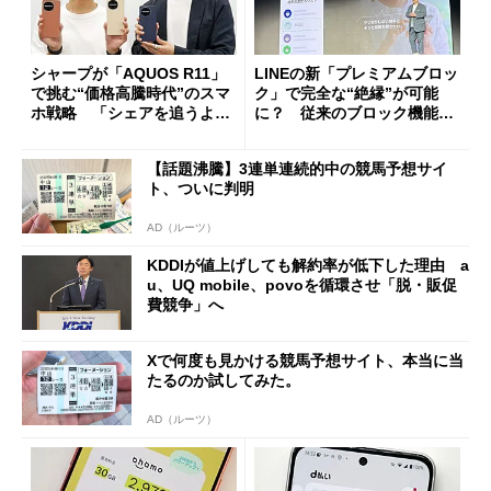
シャープが「AQUOS R11」
LINEの新「プレミアムブロッ
で挑む“価格高騰時代”のスマ
ク」で完全な“絶縁”が可能
ホ戦略 「シェアを追うより
に？ 従来のブロック機能と
も既存ユーザーを大切に」
の決定的な違い
【話題沸騰】3連単連続的中の競馬予想サイ
ト、ついに判明
AD（ルーツ）
KDDIが値上げしても解約率が低下した理由 a
u、UQ mobile、povoを循環させ「脱・販促
費競争」へ
Xで何度も見かける競馬予想サイト、本当に当
たるのか試してみた。
AD（ルーツ）