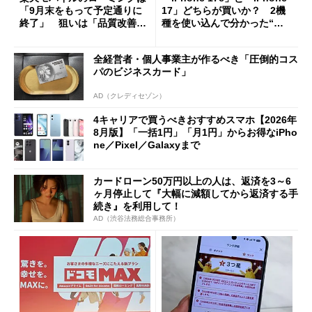
「9月末をもって予定通りに
17」どちらが買いか？ 2機
終了」 狙いは「品質改善」
種を使い込んで分かった“ス
ただし「ルーラル限定で期
ペック表にない違い”
限を切った新契約」の可能性
全経営者・個人事業主が作るべき「圧倒的コス
も
パのビジネスカード」
AD（クレディセゾン）
4キャリアで買うべきおすすめスマホ【2026年
8月版】「一括1円」「月1円」からお得なiPho
ne／Pixel／Galaxyまで
カードローン50万円以上の人は、返済を3～6
ヶ月停止して『大幅に減額してから返済する手
続き』を利用して！
AD（渋谷法務総合事務所）