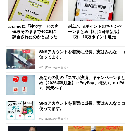
ahamoに「神です」との声―
d払い、dポイントのキャンペ
―値段そのままで40GBに
ーンまとめ【8月1日最新版】
「課金されたのかと思った」
1万～10万ポイント還元の
と戸惑いも
施策がめじろ押し
SNSアカウントを着実に成長。実はみんなココ
使ってます。
AD（Dreaw合同会社）
あなたの街の「スマホ決済」キャンペーンまと
め【2026年8月版】～PayPay、d払い、au PA
Y、楽天ペイ
SNSアカウントを着実に成長。実はみんなココ
使ってます。
AD（Dreaw合同会社）