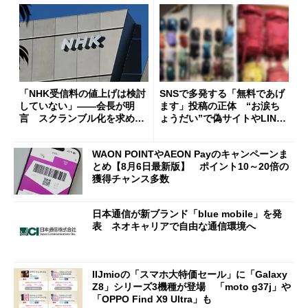
「NHK受信料の値上げは検討
SNSで多発する「無料であげ
していない」――会長が明
ます」投稿の正体 “お涙ち
言 スクランブル化を求める
ょうだい”で偽サイトやLINE
声絶えず
へ誘導するカラクリ
WAON POINTやAEON Payのキャンペーンま
とめ【8月6日最新版】 ポイント10～20倍の
獲得チャンス多数
日本通信が新ブランド「blue mobile」を発
表 ネオキャリアで自由な通信環境へ
IIJmioの「スマホ大特価セール」に「Galaxy
Z8」シリーズ3機種が登場 「moto g37j」や
「OPPO Find X9 Ultra」も