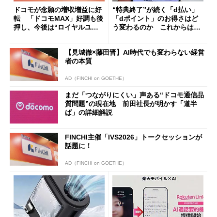
ドコモが念願の増収増益に好
“特典終了”が続く「d払い」
転 「ドコモMAX」好調も後
「dポイント」のお得さはど
押し、今後は“ロイヤルユー
う変わるのか これからは
ザー”を重視
「dカード」の利用が得策？
【見城徹×藤田晋】AI時代でも変わらない経営
者の本質
AD（FINCHI on GOETHE）
まだ「つながりにくい」声ある“ドコモ通信品
質問題”の現在地 前田社長が明かす「道半
ば」の詳細解説
FINCHI主催「IVS2026」トークセッションが
話題に！
AD（FINCHI on GOETHE）