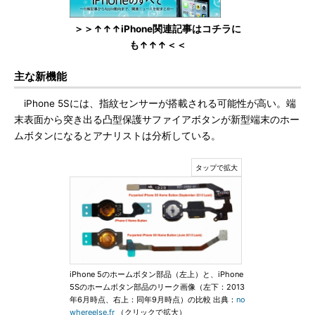
＞＞↑↑↑iPhone関連記事はコチラに
も↑↑↑＜＜
主な新機能
iPhone 5Sには、指紋センサーが搭載される可能性が高い。端
末表面から突き出る凸型保護サファイアボタンが新型端末のホー
ムボタンになるとアナリストは分析している。
iPhone 5のホームボタン部品（左上）と、iPhone
5Sのホームボタン部品のリーク画像（左下：2013
年6月時点、右上：同年9月時点）の比較 出典：
no
whereelse.fr
（クリックで拡大）