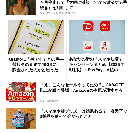
ヶ月停止して『大幅に減額してから返済する手
続き』を利用して！
AD（渋谷法務総合事務所）
ahamoに「神です」との声―
あなたの街の「スマホ決済」
―値段そのままで40GBに
キャンペーンまとめ【2026年
「課金されたのかと思った」
8月版】～PayPay、d払い、a
と戸惑いも
u PAY、楽天ペイ
「え、こんなセールやってたの？」80％OFF
以上が続々登場！Amazonの本気が凄すぎる
AD（Amazon）
「スマホ冷却グッズ」は効果ある？ 炎天下で
3製品を使って分かったこと