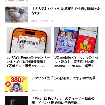
【大人気】ひんやり冷感寝具で快適な睡眠をあ
なたに。
AD（アイリスプラザ）
au PAYとPontaのキャンペー
UQ mobileとY!mobileの「セ
ンまとめ【8月4日最新版】
ット割なし」新割引を比較
1万ポイント還元や10～20％
ahamo、LINEMO、楽天モバ
還元あり
イルよりもお得？
アマゾン1位「このお茶ガチです」噂のお茶
AD（ハーブ健康本舗）
「Pixel 11 Pro Fold」のティーザー動画公
開 イベント開始前に予約可能に