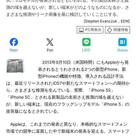
5C」の2モデルが発表されるともいわれる。その製品名称さえ臆
測の域を越えないが、新しい端末がどのようなものになるか、さ
まざまな推測やリーク画像を基に検討していくことにする。
[Stephen Evanczuk，EDN]
PC用表示
関連情報
Share
Post
LINE
Hatena
2013年9月10日（米国時間）にもAppleから発
表されるとうわさされる2つの新型iPhone。新
型iPhoneの機能や特徴、導入される設計手法
は、最近リリースされたiOS7や新たなスマートフォンへの期待か
ら、さまざまな推測を生んでいる。実際、「iPhone 5S」
「iPhone 5C」とされる新製品の名前さえ推測の域を越えない
が、新しい端末は、現在のフラッグシップモデル「iPhone 5」の
改良版になるとされている。
Appleは、これまでの発表と異なり、本格的なスマートフォン
市場での競争に直面した中で新端末の発表を迎える。スマートフ