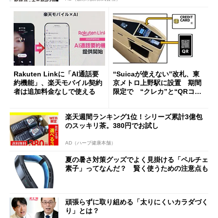
Rakuten Linkに「AI通話要
“Suicaが使えない”改札、東
約機能」、楽天モバイル契約
京メトロ上野駅に設置 期間
者は追加料金なしで使える
限定で “クレカ”と“QRコー
ド”専用
楽天週間ランキング1位！シリーズ累計3億包
のスッキリ茶。380円でお試し
AD（ハーブ健康本舗）
夏の暑さ対策グッズでよく見掛ける「ペルチェ
素子」ってなんだ？ 賢く使うための注意点も
頑張らずに取り組める「太りにくいカラダづく
り」とは？