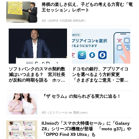
将棋の楽しさ伝え、子どもの考える力育む「竜
王セッション」レポート
AD（SAPIX YOZEMI GROUP）
ソフトバンクのスマホ契約数
ドコモの銀行、アプリアイコ
減はいつ止まる？ 宮川社長
ンを選べるよう方針変更
が反転の時期を語る ホッピ
「さまざまなご意見・ご要望
ング対策は「真剣にやりすぎ
を踏まえ」
た」
『ザ セラム』の知られざる実力に迫る！
AD（エリクシール on 美的.com）
IIJmioの「スマホ大特価セール」に「Galaxy
Z8」シリーズ3機種が登場 「moto g37j」や
「OPPO Find X9 Ultra」も