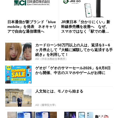
日本通信が新ブランド「blue
JR東日本「分かりにくい」新
mobile」を発表 ネオキャリ
幹線券売機を改善へ なぜ、
アで自由な通信環境へ
スマホではなく「駅での最短
1分購入」を実現？
カードローン50万円以上の人は、返済を3～6
ヶ月停止して『大幅に減額してから返済する手
続き』を利用して！
AD（渋谷法務総合事務所）
ゲオが「ゲオのサマーセール2026」を8月8日
から開催、中古のスマホやゲームがお得に
人文知とは、モノから始まる
AD（國學院大學）