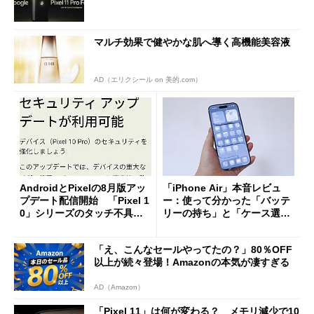
マルチ効果で健やかな肌へ導く高機能美容液
AD（エリクシール on 美的.com）
AndroidとPixelの8月版アッ
「iPhone Air」本音レビュ
プデート配信開始 「Pixel 1
ー：使って分かった「バッテ
0」シリーズのタッチ不具合
リーの持ち」と「ケース選
修正やGPU性能改善なども
び」の悩ましさ
「え、こんなセールやってたの？」80％OFF
以上が続々登場！Amazonの本気が凄すぎる
AD（Amazon）
「Pixel 11」は何が変わる？ メモリ減少で10