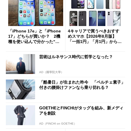
「iPhone 17e」と「iPhone
4キャリアで買うべきおすす
17」どちらが買いか？ 2機
めスマホ【2026年8月版】
種を使い込んで分かった“ス
「一括1円」「月1円」からお
ペック表にない違い”
得なiPhone／Pixel／Galaxy
まで
芸術はルネサンス時代に哲学となった？
AD（國學院大學）
「酷暑日」が生まれた昨今 「ペルチェ素子」
付きの腰掛けファンなら乗り切れる？
GOETHEとFINCHIがタッグを組み、新メディ
アを創設
AD（FINCHI on GOETHE）