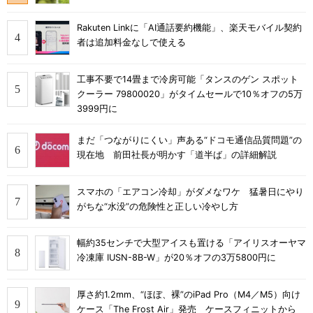
Rakuten Linkに「AI通話要約機能」、楽天モバイル契約
者は追加料金なしで使える
工事不要で14畳まで冷房可能「タンスのゲン スポット
クーラー 79800020」がタイムセールで10％オフの5万
3999円に
まだ「つながりにくい」声ある“ドコモ通信品質問題”の
現在地 前田社長が明かす「道半ば」の詳細解説
スマホの「エアコン冷却」がダメなワケ 猛暑日にやり
がちな“水没”の危険性と正しい冷やし方
幅約35センチで大型アイスも置ける「アイリスオーヤマ
冷凍庫 IUSN-8B-W」が20％オフの3万5800円に
厚さ約1.2mm、“ほぼ、裸”のiPad Pro（M4／M5）向け
ケース「The Frost Air」発売 ケースフィニットから