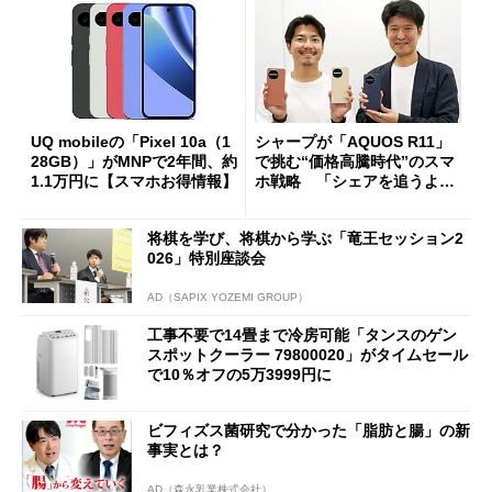
UQ mobileの「Pixel 10a（1
シャープが「AQUOS R11」
28GB）」がMNPで2年間、約
で挑む“価格高騰時代”のスマ
1.1万円に【スマホお得情報】
ホ戦略 「シェアを追うより
も既存ユーザーを大切に」
将棋を学び、将棋から学ぶ「竜王セッション2
026」特別座談会
AD（SAPIX YOZEMI GROUP）
工事不要で14畳まで冷房可能「タンスのゲン
スポットクーラー 79800020」がタイムセール
で10％オフの5万3999円に
ビフィズス菌研究で分かった「脂肪と腸」の新
事実とは？
AD（森永乳業株式会社）