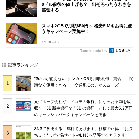
0ドル前後の値上げも？ 出そろったうわさを
整理する
スマホ2GBで月額850円～ 格安SIMをお得に使
うキャンペーン実施中！
AD（IIJmio）
Recommended by
記事ランキング
“Suicaが使えない”クレカ・QR専用改札機に賛否 「問
題なく運用できる」「交通系ICの方がスムーズ」
元グループ会社が「ドコモの銀行」になった不満を吸
収？ SBI新生銀行が「SBIの銀行」として最大5.2万円
のキャッシュバックキャンペーンを開催
SNSで多発する「無料であげます」投稿の正体 “お涙
ちょうだい”で偽サイトやLINEへ誘導するカラクリ