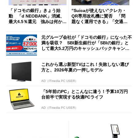
「ドコモの銀行」きょう始
“Suicaが使えない”クレカ・
動 「d NEOBANK」消滅、
QR専用改札機に賛否 「問
最大4.5％還元 強みは何か解
題なく運用できる」「交通系I
説
Cの方がスムーズ」
元グループ会社が「ドコモの銀行」になった不
満を吸収？ SBI新生銀行が「SBIの銀行」と
して最大5.2万円のキャッシュバックキャンペ
ーンを開催
これから選ぶ新型TVはこれ！失敗しない選び
方と、2026年夏の一押しモデル
AD（ITmedia PC USER）
「5年前のPC」とこんなに違う！予算10万円
台前半で実現する快適PCライフ
AD（ITmedia PC USER）