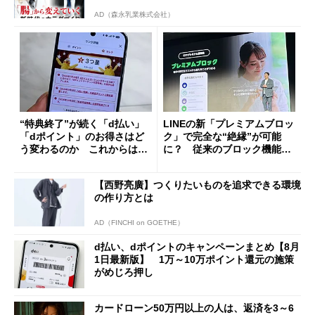
AD（森永乳業株式会社）
“特典終了”が続く「d払い」
LINEの新「プレミアムブロッ
「dポイント」のお得さはど
ク」で完全な“絶縁”が可能
う変わるのか これからは
に？ 従来のブロック機能と
「dカード」の利用が得策？
の決定的な違い
【西野亮廣】つくりたいものを追求できる環境
の作り方とは
AD（FINCHI on GOETHE）
d払い、dポイントのキャンペーンまとめ【8月
1日最新版】 1万～10万ポイント還元の施策
がめじろ押し
カードローン50万円以上の人は、返済を3～6