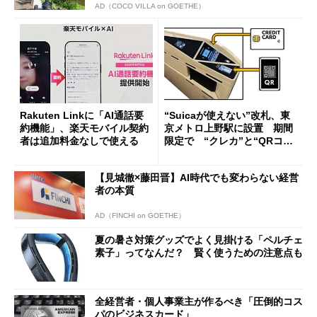
AD（COCO VILLA on GOETHE）
Rakuten Linkに「AI通話要
“Suicaが使えない”改札、東
約機能」、楽天モバイル契約
京メトロ上野駅に設置 期間
者は追加料金なしで使える
限定で “クレカ”と“QRコー
ド”専用
【見城徹×藤田晋】AI時代でも変わらない経営
者の本質
AD（FINCHI on GOETHE）
夏の暑さ対策グッズでよく見掛ける「ペルチェ
素子」ってなんだ？ 賢く使うための注意点も
全経営者・個人事業主が作るべき「圧倒的コス
パのビジネスカード」