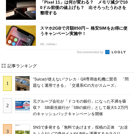
「Pixel 11」は何が変わる？ メモリ減少で10
0ドル前後の値上げも？ 出そろったうわさを
整理する
スマホ2GBで月額850円～ 格安SIMをお得に使
うキャンペーン実施中！
AD（IIJmio）
Recommended by
記事ランキング
“Suicaが使えない”クレカ・QR専用改札機に賛否 「問
題なく運用できる」「交通系ICの方がスムーズ」
元グループ会社が「ドコモの銀行」になった不満を吸
収？ SBI新生銀行が「SBIの銀行」として最大5.2万円
のキャッシュバックキャンペーンを開催
SNSで多発する「無料であげます」投稿の正体 “お涙
ちょうだい”で偽サイトやLINEへ誘導するカラクリ