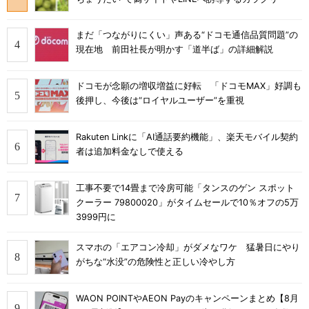
まだ「つながりにくい」声ある“ドコモ通信品質問題”の
現在地 前田社長が明かす「道半ば」の詳細解説
ドコモが念願の増収増益に好転 「ドコモMAX」好調も
後押し、今後は“ロイヤルユーザー”を重視
Rakuten Linkに「AI通話要約機能」、楽天モバイル契約
者は追加料金なしで使える
工事不要で14畳まで冷房可能「タンスのゲン スポット
クーラー 79800020」がタイムセールで10％オフの5万
3999円に
スマホの「エアコン冷却」がダメなワケ 猛暑日にやり
がちな“水没”の危険性と正しい冷やし方
WAON POINTやAEON Payのキャンペーンまとめ【8月