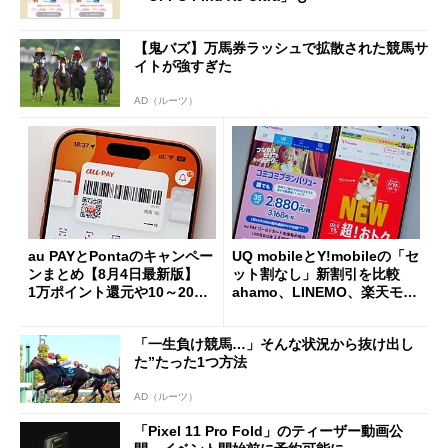
【鬼バズ】万馬券ラッシュで拡散された競馬サ
イトが強すぎた
AD（ルーツ）
au PAYとPontaのキャンペー
UQ mobileとY!mobileの「セ
ンまとめ【8月4日最新版】
ット割なし」新割引を比較
1万ポイント還元や10～20％
ahamo、LINEMO、楽天モバ
還元あり
イルよりもお得？
「一生負け競馬…」そんな状況から抜け出し
た”たった1つ方法
AD（ルーツ）
「Pixel 11 Pro Fold」のティーザー動画公