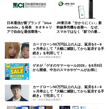
日本通信が新ブランド「blue
JR東日本「分かりにくい」新
mobile」を発表 ネオキャリ
幹線券売機を改善へ なぜ、
アで自由な通信環境へ
スマホではなく「駅での最短
1分購入」を実現？
カードローン50万円以上の人は、返済を3～6
ヶ月停止して『大幅に減額してから返済する手
続き』を利用して！
AD（渋谷法務総合事務所）
ゲオが「ゲオのサマーセール2026」を8月8日
から開催、中古のスマホやゲームがお得に
カードローン50万円以上の人は、返済を3～6
ヶ月停止して『大幅に減額してから返済する手
続き』で完済して！
AD（渋谷法務総合事務所）