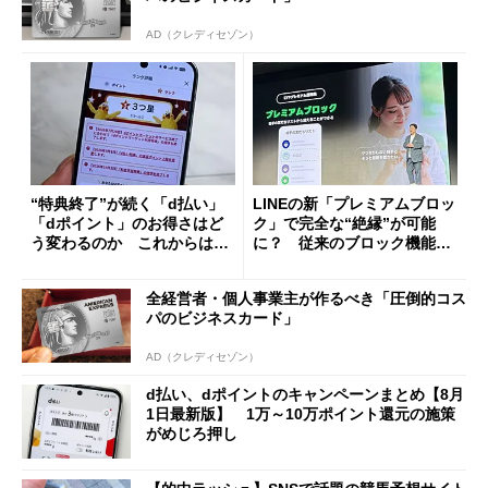
AD（クレディセゾン）
“特典終了”が続く「d払い」
LINEの新「プレミアムブロッ
「dポイント」のお得さはど
ク」で完全な“絶縁”が可能
う変わるのか これからは
に？ 従来のブロック機能と
「dカード」の利用が得策？
の決定的な違い
全経営者・個人事業主が作るべき「圧倒的コス
パのビジネスカード」
AD（クレディセゾン）
d払い、dポイントのキャンペーンまとめ【8月
1日最新版】 1万～10万ポイント還元の施策
がめじろ押し