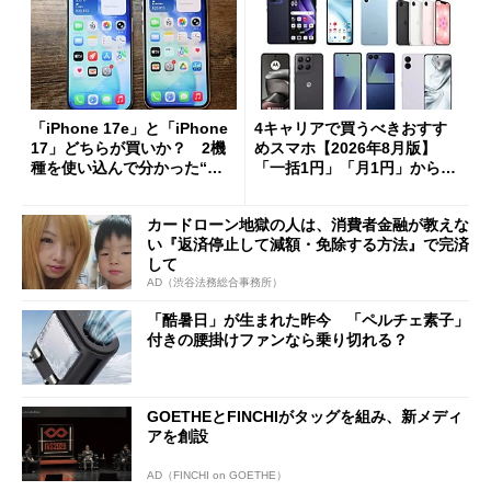
「iPhone 17e」と「iPhone
4キャリアで買うべきおすす
17」どちらが買いか？ 2機
めスマホ【2026年8月版】
種を使い込んで分かった“ス
「一括1円」「月1円」からお
ペック表にない違い”
得なiPhone／Pixel／Galaxy
まで
カードローン地獄の人は、消費者金融が教えな
い『返済停止して減額・免除する方法』で完済
して
AD（渋谷法務総合事務所）
「酷暑日」が生まれた昨今 「ペルチェ素子」
付きの腰掛けファンなら乗り切れる？
GOETHEとFINCHIがタッグを組み、新メディ
アを創設
AD（FINCHI on GOETHE）