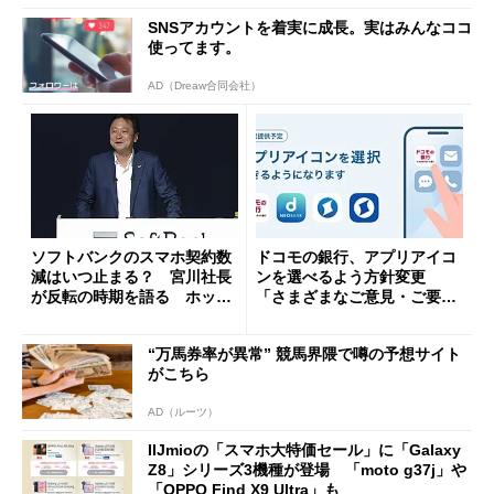
SNSアカウントを着実に成長。実はみんなココ
使ってます。
AD（Dreaw合同会社）
ソフトバンクのスマホ契約数
ドコモの銀行、アプリアイコ
減はいつ止まる？ 宮川社長
ンを選べるよう方針変更
が反転の時期を語る ホッピ
「さまざまなご意見・ご要望
ング対策は「真剣にやりすぎ
を踏まえ」
た」
“万馬券率が異常” 競馬界隈で噂の予想サイト
がこちら
AD（ルーツ）
IIJmioの「スマホ大特価セール」に「Galaxy
Z8」シリーズ3機種が登場 「moto g37j」や
「OPPO Find X9 Ultra」も