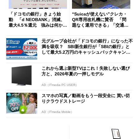
「ドコモの銀行」きょう始
“Suicaが使えない”クレカ・
動 「d NEOBANK」消滅、
QR専用改札機に賛否 「問
最大4.5％還元 強みは何か解
題なく運用できる」「交通系I
説
Cの方がスムーズ」
元グループ会社が「ドコモの銀行」になった不
満を吸収？ SBI新生銀行が「SBIの銀行」と
して最大5.2万円のキャッシュバックキャンペ
ーンを開催
これから選ぶ新型TVはこれ！失敗しない選び
方と、2026年夏の一押しモデル
AD（ITmedia PC USER）
スマホの写真／動画をもう一段安全に 買い切
りクラウドストレージ
AD（ITmedia Mobile）