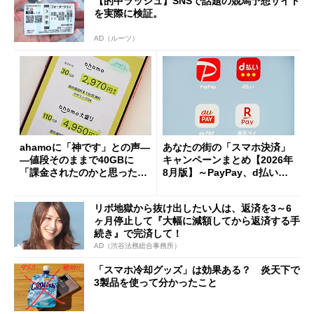
【的中ラッシュ】SNSで話題の競馬予想サイト
を実際に検証。
AD（ルーツ）
ahamoに「神です」との声―
あなたの街の「スマホ決済」
―値段そのままで40GBに
キャンペーンまとめ【2026年
「課金されたのかと思った」
8月版】～PayPay、d払い、a
と戸惑いも
u PAY、楽天ペイ
リボ地獄から抜け出したい人は、返済を3～6
ヶ月停止して『大幅に減額してから返済する手
続き』で完済して！
AD（渋谷法務総合事務所）
「スマホ冷却グッズ」は効果ある？ 炎天下で
3製品を使って分かったこと