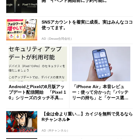
開 イベント開始前に予約可能に
SNSアカウントを着実に成長。実はみんなココ
使ってます。
AD（Dreaw合同会社）
AndroidとPixelの8月版アッ
「iPhone Air」本音レビュ
プデート配信開始 「Pixel 1
ー：使って分かった「バッテ
0」シリーズのタッチ不具合
リーの持ち」と「ケース選
修正やGPU性能改善なども
び」の悩ましさ
【金は命より重い…】カイジを無料で見るなら
Rチャンネル▶︎
AD（Rチャンネル）