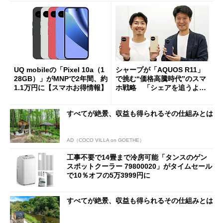
UQ mobileの「Pixel 10a（1
シャープが「AQUOS R11」
28GB）」がMNPで2年間、約
で挑む“価格高騰時代”のスマ
1.1万円に【スマホお得情報】
ホ戦略 「シェアを追うより
も既存ユーザーを大切に」
すべてが絶景、収益も得られるその仕組みとは
AD（COCO VILLA on GOETHE）
工事不要で14畳まで冷房可能「タンスのゲン
スポットクーラー 79800020」がタイムセール
で10％オフの5万3999円に
すべてが絶景、収益も得られるその仕組みとは