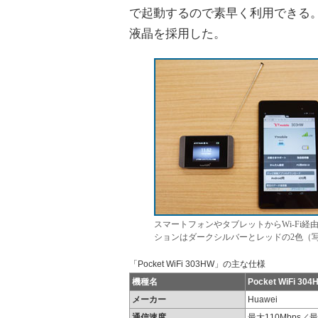
で起動するので素早く利用できる。
液晶を採用した。
スマートフォンやタブレットからWi-Fi
ションはダークシルバーとレッドの2色（
「Pocket WiFi 303HW」の主な仕様
機種名
Pocket WiFi 304
メーカー
Huawei
通信速度
最大110Mbps／最