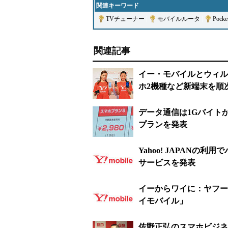
関連キーワード
TVチューナー
|
モバイルルータ
|
Pocke
関連記事
イー・モバイルとウィルコ
ホ2機種など新端末を順
データ通信は1Gバイト
プランを発表
Yahoo! JAPAN
サービスを発表
イーからワイに：ヤフー
イモバイル」
佐野正弘のスマホビジネ