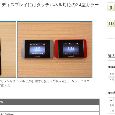
ディスプレイにはタッチパネル対応の2.4型カラー
過
2026
8月
4月
経由でワンセグ／フルセグを視聴できる（写真＝左）。カラーバリエー
写真＝右）
2024
12月
HW
8月
4月
大10Mbps