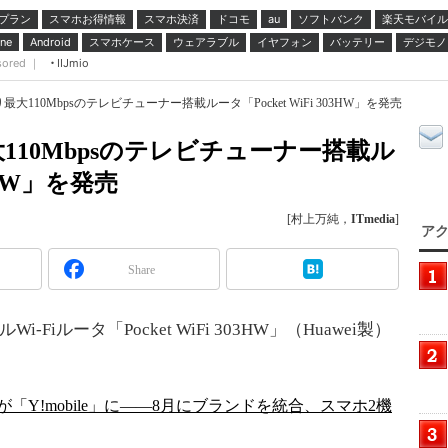
プラン
スマホお得情報
スマホ決済
ドコモ
ソフトバンク
楽天モバイル
au
スマホケース
ウェアラブル
イヤフォン
バッテリー
デジモノ
ne
Android
sored ｜
IIJmio
110Mbpsのテレビチューナー搭載ルータ「Pocket WiFi 303HW」を発売
10Mbpsのテレビチューナー搭載ル
03HW」を発売
[村上万純，
ITmedia
]
アク
Share
iルータ「Pocket WiFi 303HW」（Huawei製）
Y!mobile」に――8月にブランドを統合、スマホ2機