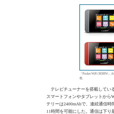
「Pocket WiFi 3
色
テレビチューナーを搭載しているのが
スマートフォンやタブレットからW
テリーは2400mAhで、連続通信
11時間を可能にした。通信は下り最