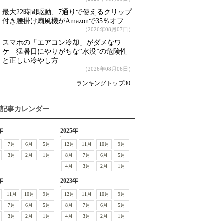
最大22時間駆動、7通りで使えるクリップ
付き腰掛け扇風機がAmazonで35％オフ
（2026年08月07日）
スマホの「エアコン冷却」がダメなワ
ケ 猛暑日にやりがちな“水没”の危険性
と正しい冷やし方
（2026年08月06日）
ランキングトップ30
去記事カレンダー
年
2025年
7月
6月
5月
12月
11月
10月
9月
3月
2月
1月
8月
7月
6月
5月
4月
3月
2月
1月
年
2023年
11月
10月
9月
12月
11月
10月
9月
7月
6月
5月
8月
7月
6月
5月
3月
2月
1月
4月
3月
2月
1月