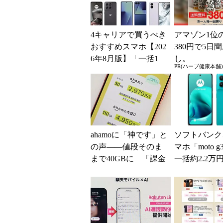
4キャリアで買うべき
アマゾン1位
おすすめスマホ【202
380円で5日
6年8月版】「一括1
し。
PR(ハーブ健康本舗)
円」「月1円」からお
得なiPhone／...
ahamoに「神です」と
ソフトバンク
の声――値段そのま
マホ「moto g
まで40GBに 「課金
一括約2.2万
されたのかと思っ
【スマホお得
た」と戸惑いも