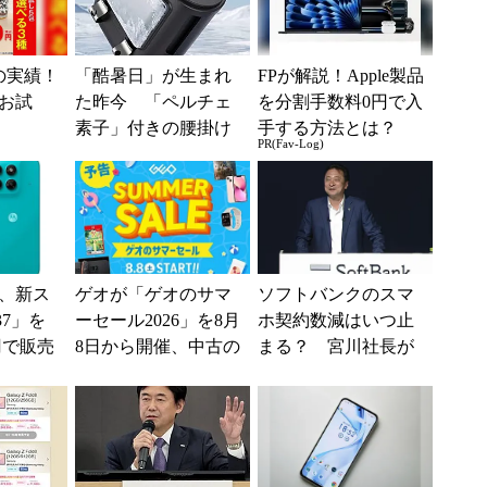
の実績！
「酷暑日」が生まれ
FPが解説！Apple製品
間お試
た昨今 「ペルチェ
を分割手数料0円で入
素子」付きの腰掛け
手する方法とは？
PR(Fav-Log)
ファンなら乗り切れ
る？
、新ス
ゲオが「ゲオのサマ
ソフトバンクのスマ
37」を
ーセール2026」を8月
ホ契約数減はいつ止
円で販売
8日から開催、中古の
まる？ 宮川社長が
情報】
スマホやゲームがお
反転の時期を語る
得に
ホッピング対策は
「真剣にやり...