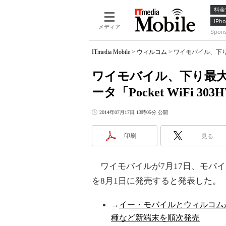
料金
iPho
メディア
Spon
ITmedia Mobile
>
ウィルコム
>
ワイモバイル、下り最大
ワイモバイル、下り最大1
ータ「Pocket WiFi 3
2014年07月17日 13時05分 公開
印刷
見る
ワイモバイルが7月17日、モバイルWi-F
を8月1日に発売すると発表した。
→
イー・モバイルとウィルコムが「
種など新端末を順次発売