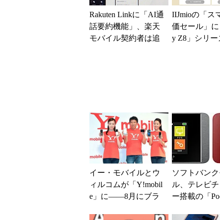
Rakuten Linkに「AI通
IIJmioの「
話要約機能」、楽天
価セール」に「
モバイル契約者は追
y Z8」シリ
加料金なしで使える
が登場 「moto 
イー・モバイルとウ
ソフトバンク
ィルコムが「Y!mobil
ル、テレビチ
e」に――8月にブラ
ー搭載の「Pock
ンドを統合、スマホ2
i 304HW」
機種など新端末を...