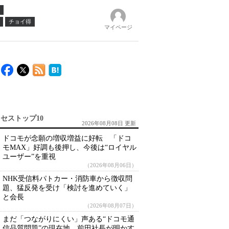
チョイ得
マイページ
セストップ10
2026年08月08日 更新
ドコモが念願の増収増益に好転 「ドコ
モMAX」好調も後押し、今後は“ロイヤル
ユーザー”を重視
（2026年08月06日）
NHK受信料パトカー・消防車から徴収問
題、猛反発を受け「検討を進めていく」
と会長
（2026年08月07日）
まだ「つながりにくい」声ある“ドコモ通
信品質問題”の現在地 前田社長が明かす