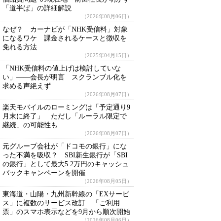
「道半ば」の詳細解説
（2026年08月06日）
なぜ？ カーナビが「NHK受信料」対象
になるワケ 課金されるケースと徴収を
免れる方法
（2025年04月15日）
「NHK受信料の値上げは検討していな
い」――会長が明言 スクランブル化を
求める声絶えず
（2026年08月07日）
楽天モバイルのローミングは「予定通り9
月末に終了」 ただし「ルーラル限定で
継続」の可能性も
（2026年08月07日）
元グループ会社が「ドコモの銀行」にな
った不満を吸収？ SBI新生銀行が「SBI
の銀行」として最大5.2万円のキャッシュ
バックキャンペーンを開催
（2026年08月05日）
東海道・山陽・九州新幹線の「EXサービ
ス」に複数のサービス改訂 「ご利用
票」のスマホ表示などを9月から順次開始
（2026年08月06日）