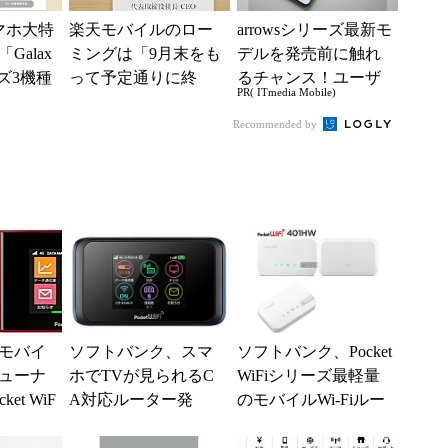
スマホ大特
楽天モバイルのロー
arrowsシリーズ最新モ
Galax
ミングは「9月末をも
デルを発売前に触れ
ーズ3機種
って予定通りに終
るチャンス！ユーザ
PR( ITmedia Mobile)
g37...
了」 狙いは「品質
ー座談会開催
改善」 ただし「ル
Recommended by
ーラル限定...
モバイ
ソフトバンク、スマ
ソフトバンク、Pocket
ューナ
ホでTVが見られるC
WiFiシリーズ最軽量
et WiF
A対応ルーター発
のモバイルWi-Fiルー
を発売
表 Y!mobileでも販
ター「Pocket WiF...
売