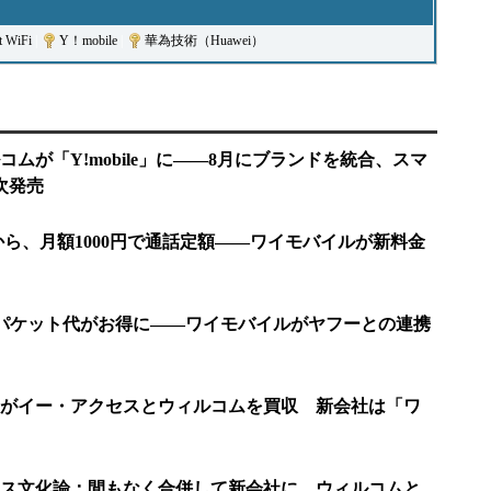
t WiFi
|
Y！mobile
|
華為技術（Huawei）
ムが「Y!mobile」に――8月にブランドを統合、スマ
次発売
から、月額1000円で通話定額――ワイモバイルが新料金
の利用でパケット代がお得に――ワイモバイルがヤフーとの連携
がイー・アクセスとウィルコムを買収 新会社は「ワ
ス文化論：間もなく合併して新会社に ウィルコムと