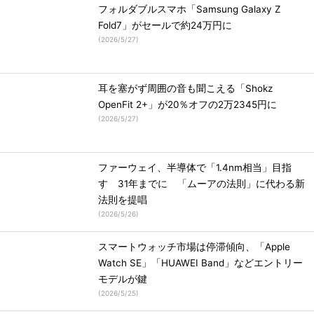
フォルダブルスマホ「Samsung Galaxy Z
Fold7」がセールで約24万円に
(
2026/5/27
)
耳を塞がず周囲の音も聞こえる「Shokz
OpenFit 2+」が20％オフの2万2345円に
(
2026/5/27
)
ファーウェイ、半導体で「1.4nm相当」目指
す 31年までに 「ムーアの法則」に代わる新
法則を提唱
(
2026/5/26
)
スマートウォッチ市場は停滞傾向、「Apple
Watch SE」「HUAWEI Band」などエントリー
モデルが鍵
(
2026/5/25
)