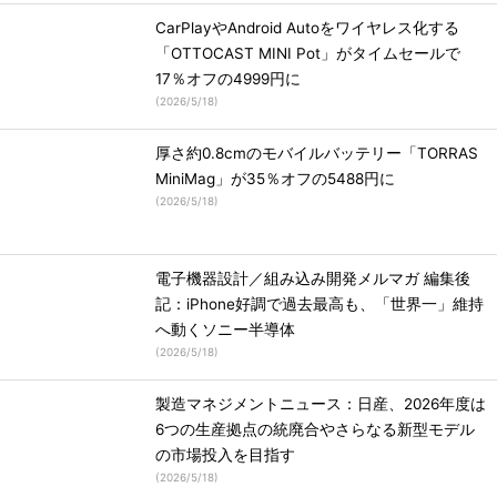
CarPlayやAndroid Autoをワイヤレス化する
「OTTOCAST MINI Pot」がタイムセールで
17％オフの4999円に
(
2026/5/18
)
厚さ約0.8cmのモバイルバッテリー「TORRAS
MiniMag」が35％オフの5488円に
(
2026/5/18
)
電子機器設計／組み込み開発メルマガ 編集後
記：iPhone好調で過去最高も、「世界一」維持
へ動くソニー半導体
(
2026/5/18
)
製造マネジメントニュース：日産、2026年度は
6つの生産拠点の統廃合やさらなる新型モデル
の市場投入を目指す
(
2026/5/18
)