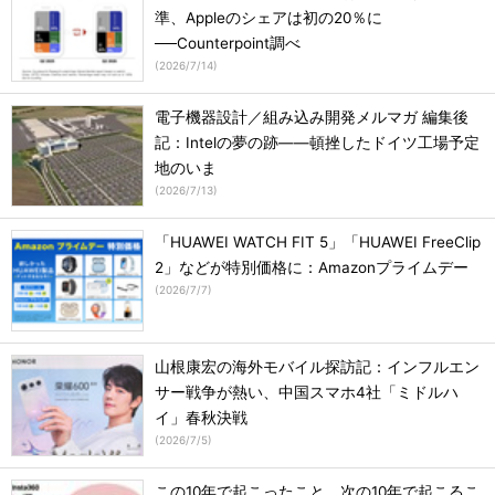
準、Appleのシェアは初の20％に
──Counterpoint調べ
(
2026/7/14
)
電子機器設計／組み込み開発メルマガ 編集後
記：Intelの夢の跡――頓挫したドイツ工場予定
地のいま
(
2026/7/13
)
「HUAWEI WATCH FIT 5」「HUAWEI FreeClip
2」などが特別価格に：Amazonプライムデー
(
2026/7/7
)
山根康宏の海外モバイル探訪記：インフルエン
サー戦争が熱い、中国スマホ4社「ミドルハ
イ」春秋決戦
(
2026/7/5
)
この10年で起こったこと、次の10年で起こるこ