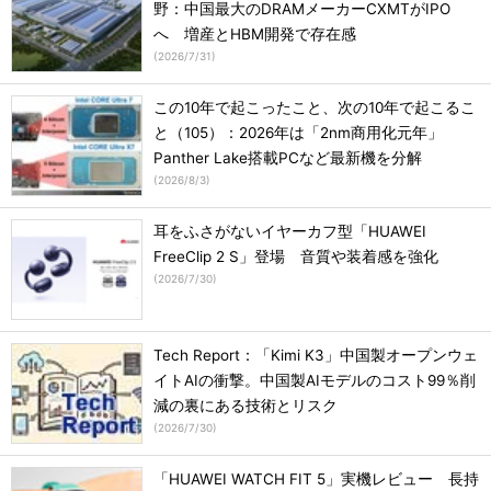
野：中国最大のDRAMメーカーCXMTがIPO
へ 増産とHBM開発で存在感
(
2026/7/31
)
この10年で起こったこと、次の10年で起こるこ
と（105）：2026年は「2nm商用化元年」
Panther Lake搭載PCなど最新機を分解
(
2026/8/3
)
耳をふさがないイヤーカフ型「HUAWEI
FreeClip 2 S」登場 音質や装着感を強化
(
2026/7/30
)
Tech Report：「Kimi K3」中国製オープンウェ
イトAIの衝撃。中国製AIモデルのコスト99％削
減の裏にある技術とリスク
(
2026/7/30
)
「HUAWEI WATCH FIT 5」実機レビュー 長持