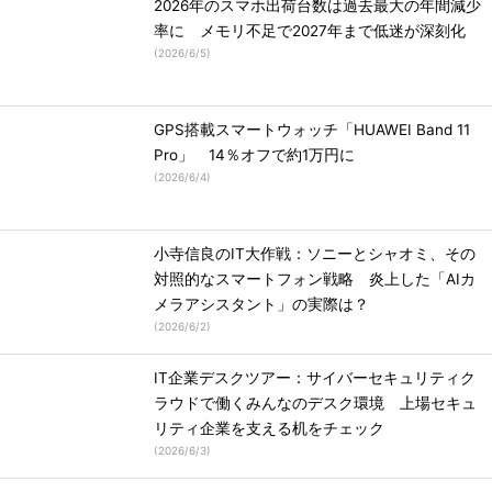
2026年のスマホ出荷台数は過去最大の年間減少
率に メモリ不足で2027年まで低迷が深刻化
(
2026/6/5
)
GPS搭載スマートウォッチ「HUAWEI Band 11
Pro」 14％オフで約1万円に
(
2026/6/4
)
小寺信良のIT大作戦：ソニーとシャオミ、その
対照的なスマートフォン戦略 炎上した「AIカ
メラアシスタント」の実際は？
(
2026/6/2
)
IT企業デスクツアー：サイバーセキュリティク
ラウドで働くみんなのデスク環境 上場セキュ
リティ企業を支える机をチェック
(
2026/6/3
)