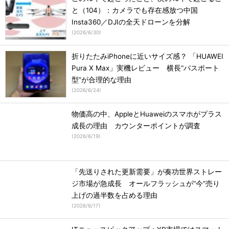
と（104）：カメラでも存在感放つ中国
Insta360／DJIの全天ドローンを分解
(
2026/6/30
)
折りたたみiPhoneに近いサイズ感？ 「HUAWEI
Pura X Max」実機レビュー 横長“パスポート
型”が合理的な理由
(
2026/6/24
)
物価高の中、AppleとHuaweiのスマホがプラス
成長の理由 カウンターポイントが調査
(
2026/6/19
)
「先送りされた更新需要」が奏功世界ストレー
ジ市場が急成長 オールフラッシュが“今”売り
上げの過半数を占める理由
(
2026/6/17
)