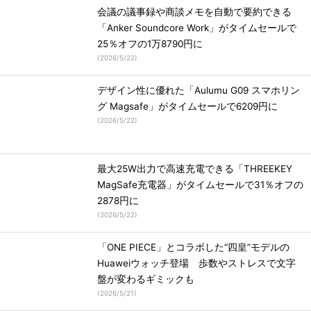
会議の議事録や商談メモを自動で要約できる
「Anker Soundcore Work」がタイムセールで
25％オフの1万8790円に
(
2026/5/22
)
デザイン性に優れた「Aulumu G09 スマホリン
グ Magsafe」がタイムセールで6209円に
(
2026/5/22
)
最大25W出力で高速充電できる「THREEKEY
MagSafe充電器」がタイムセールで31％オフの
2878円に
(
2026/5/22
)
「ONE PIECE」とコラボした“四皇”モデルの
Huaweiウォッチ登場 歩数やストレスで文字
盤が変わるギミックも
(
2026/5/21
)