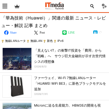
「華為技術（Huawei）」関連の最新 ニュース・レビ
ュー・解説 記事 まとめ
Share
Post
LINE
無線LANルータ
無線LAN
新色
IPv6
「見えないIT」の衝撃IT投資を「費用」から
「戦略」へ サウジ巨大金融街が示す次世代情
シスの理想像
(
2026/8/5
)
ファーウェイ、Wi-Fi 7無線LANルーター
「HUAWEI WiFi BE3」に新色ブラックモデルを
追加
(
2026/7/31
)
Micronに迫る生産能力、HBM3Eの開発も視