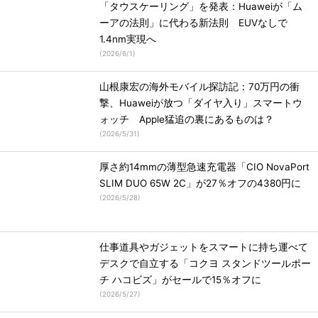
「タウスケーリング」を発表：Huaweiが「ム
ーアの法則」に代わる新法則 EUVなしで
1.4nm実現へ
(
2026/6/1
)
山根康宏の海外モバイル探訪記：70万円の衝
撃、Huaweiが放つ「ダイヤ入り」スマートウ
ォッチ Apple猛追の裏にあるものは？
(
2026/5/31
)
厚さ約14mmの薄型急速充電器「CIO NovaPort
SLIM DUO 65W 2C」が27％オフの4380円に
(
2026/5/28
)
仕事道具やガジェットをスマートに持ち運べて
デスクで自立する「コクヨ スタンドツールポー
チ ハコビズ」がセールで15％オフに
(
2026/5/27
)