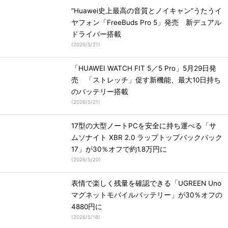
“Huawei史上最高の音質とノイキャン”うたうイ
ヤフォン「FreeBuds Pro 5」発売 新デュアル
ドライバー搭載
(
2026/5/21
)
「HUAWEI WATCH FIT 5／5 Pro」5月29日発
売 「ストレッチ」促す新機能、最大10日持ち
のバッテリー搭載
(
2026/5/21
)
17型の大型ノートPCを安全に持ち運べる「サ
ムソナイト XBR 2.0 ラップトップバックパック
17」が30％オフで約1.8万円に
(
2026/5/20
)
表情で楽しく残量を確認できる「UGREEN Uno
マグネットモバイルバッテリー」が30％オフの
4880円に
(
2026/5/18
)