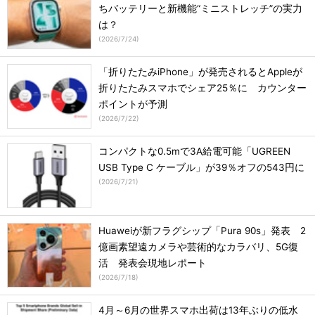
ちバッテリーと新機能“ミニストレッチ”の実力
は？
(
2026/7/24
)
「折りたたみiPhone」が発売されるとAppleが
折りたたみスマホでシェア25％に カウンター
ポイントが予測
(
2026/7/22
)
コンパクトな0.5mで3A給電可能「UGREEN
USB Type C ケーブル」が39％オフの543円に
(
2026/7/21
)
Huaweiが新フラグシップ「Pura 90s」発表 2
億画素望遠カメラや芸術的なカラバリ、5G復
活 発表会現地レポート
(
2026/7/18
)
4月～6月の世界スマホ出荷は13年ぶりの低水