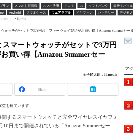
プラン
スマホお得情報
スマホ決済
ドコモ
ソフトバンク
楽天モバイル
au
スマホケース
ウェアラブル
イヤフォン
バッテリー
デジモノ
ne
Android
sored ｜
IIJmio
ォッチがセットで3万円台 ファーウェイ製品がお買い得【Amazon Summerセー
とスマートウォッチがセットで3万円
い得【Amazon Summerセー
アク
[
金子麟太郎
，
ITmedia
]
Share
収益を得ています
開するスマートウォッチと完全ワイヤレスイヤフォ
8月10日まで開催されている「Amazon Summerセー