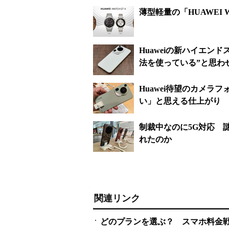
薄型軽量の「HUAWEI W
Huaweiの新ハイエンドス
法を使っている”と思わ
Huawei待望のカメラフォ
い」と思える仕上がり
制裁中なのに5G対応 謎多
れたのか
関連リンク
どのプランを選ぶ？ スマホ料金