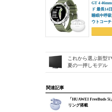
GT 4 4
ド 最長14
睡眠中呼吸
ウトコーチ i
これから選ぶ新型T
夏の一押しモデル
関連記事
「HUAWEI FreeBu
リング搭載