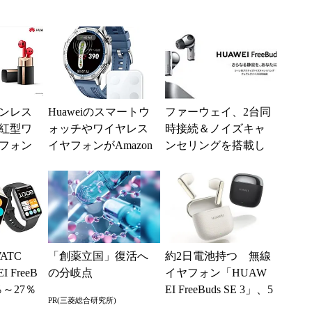
ンレス
Huaweiのスマートウ
ファーウェイ、2台同
紅型ワ
ォッチやワイヤレス
時接続＆ノイズキャ
フォン
イヤフォンがAmazon
ンセリングを搭載し
eeBuds
でタイムセール 最
たワイヤレスイヤフ
大28％オフ
ォンを発売
ATC
「創薬立国」復活へ
約2日電池持つ 無線
 FreeB
の分岐点
イヤフォン「HUAW
0％～27％
EI FreeBuds SE 3」、5
PR(三菱総合研究所)
.
980円で発売