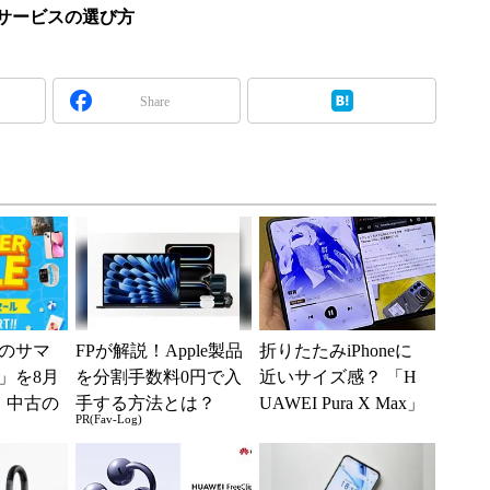
iサービスの選び方
Share
のサマ
FPが解説！Apple製品
折りたたみiPhoneに
6」を8月
を分割手数料0円で入
近いサイズ感？ 「H
、中古の
手する方法とは？
UAWEI Pura X Max」
PR(Fav-Log)
ムがお
実機レビュー 横
長“パ...