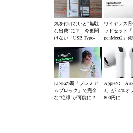
気を付けないと“無駄
ワイヤレス骨
な出費”に？ 今更聞
ッドセット「Sh
けない「USB Type-
penMeet2
C」と「オーディオ」
ープンイヤー
圧迫感や疲労..
LINEの新「プレミア
Appleの「AirP
ムブロック」で完全
3」が14％オ
な“絶縁”が可能に？
800円に
従来のブロック機
能との決定的な違い