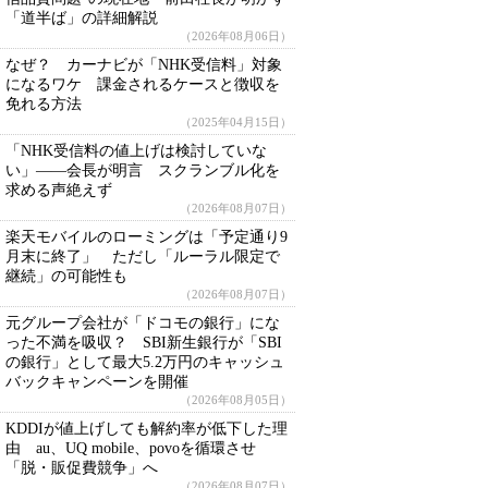
「道半ば」の詳細解説
（2026年08月06日）
なぜ？ カーナビが「NHK受信料」対象
になるワケ 課金されるケースと徴収を
免れる方法
（2025年04月15日）
「NHK受信料の値上げは検討していな
い」――会長が明言 スクランブル化を
求める声絶えず
（2026年08月07日）
楽天モバイルのローミングは「予定通り9
月末に終了」 ただし「ルーラル限定で
継続」の可能性も
（2026年08月07日）
元グループ会社が「ドコモの銀行」にな
った不満を吸収？ SBI新生銀行が「SBI
の銀行」として最大5.2万円のキャッシュ
バックキャンペーンを開催
（2026年08月05日）
KDDIが値上げしても解約率が低下した理
由 au、UQ mobile、povoを循環させ
「脱・販促費競争」へ
（2026年08月07日）