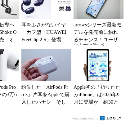
伝導ヘ
耳をふさがないイヤ
arrowsシリーズ最新モ
okz O
ーカフ型「HUAWEI
デルを発売前に触れ
」発売 オ
FreeClip 2 S」登場
るチャンス！ユーザ
PR( ITmedia Mobile)
設計で
音質や装着感を強化
ー座談会開催
.
ods Pro
紛失した「AirPods Pr
Apple初の「折りたた
フの3万6
o 3」片耳をAppleで購
みiPhone」は2026年9
入したハナシ そし
月に登場か 約30万
てまさかの結末に
円でTouch ID復活と...
Recommended by