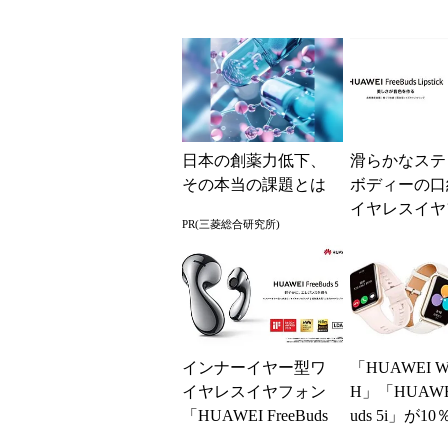
日本の創薬力低下、
滑らかなステ
その本当の課題とは
ボディーの口
イヤレスイヤ
PR(三菱総合研究所)
「HUAWEI Fr
Lipsti...
インナーイヤー型ワ
「HUAWEI W
イヤレスイヤフォン
H」「HUAWEI
「HUAWEI FreeBuds
uds 5i」が1
5」発売 ノイキャン
オフ：Amazo..