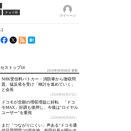
チョイ得
マイページ
ル】
セストップ10
2026年08月08日 更新
NHK受信料パトカー・消防車から徴収問
題、猛反発を受け「検討を進めていく」
と会長
（2026年08月07日）
ドコモが念願の増収増益に好転 「ドコ
モMAX」好調も後押し、今後は“ロイヤル
ユーザー”を重視
（2026年08月06日）
まだ「つながりにくい」声ある“ドコモ通
信品質問題”の現在地 前田社長が明かす