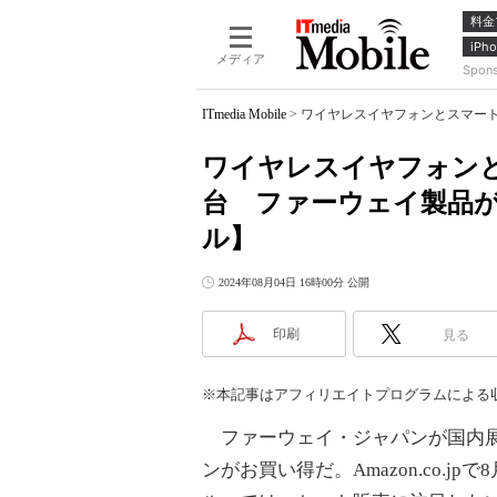
料金
iPho
メディア
Spon
ITmedia Mobile
>
ワイヤレスイヤフォンとスマートウ
ワイヤレスイヤフォン
台 ファーウェイ製品がお買
ル】
2024年08月04日 16時00分 公開
印刷
見る
※本記事はアフィリエイトプログラムによる
ファーウェイ・ジャパンが国内展
ンがお買い得だ。Amazon.co.jpで