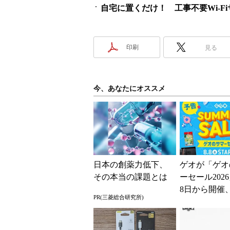
自宅に置くだけ！ 工事不要Wi-F
印刷
見る
今、あなたにオススメ
日本の創薬力低下、
ゲオが「ゲオ
その本当の課題とは
ーセール202
8日から開催
PR(三菱総合研究所)
スマホやゲー
得に