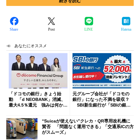
続きを読む
Share
Post
LINE
Hatena
あなたにオススメ
「ドコモの銀行」きょう始
元グループ会社が「ドコモの
動 「d NEOBANK」消滅、
銀行」になった不満を吸収？
最大4.5％還元 強みは何か解
SBI新生銀行が「SBIの銀
説
行」として最大5.2万円のキャ
ッシュバックキャンペーンを
“Suicaが使えない”クレカ・QR専用改札機に
開催
賛否 「問題なく運用できる」「交通系ICの方
がスムーズ」