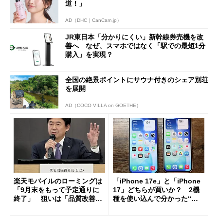
道！」
AD（DHC｜CanCam.jp）
JR東日本「分かりにくい」新幹線券売機を改
善へ なぜ、スマホではなく「駅での最短1分
購入」を実現？
全国の絶景ポイントにサウナ付きのシェア別荘
を展開
AD（COCO VILLA on GOETHE）
楽天モバイルのローミングは
「iPhone 17e」と「iPhone
「9月末をもって予定通りに
17」どちらが買いか？ 2機
終了」 狙いは「品質改善」
種を使い込んで分かった“ス
ただし「ルーラル限定で期
ペック表にない違い”
限を切った新契約」の可能性