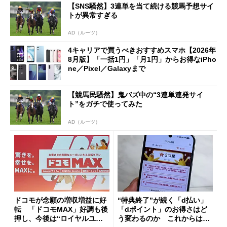
【SNS騒然】3連単を当て続ける競馬予想サイ
も
トが異常すぎる
AD（ルーツ）
4キャリアで買うべきおすすめスマホ【2026年
8月版】「一括1円」「月1円」からお得なiPho
ne／Pixel／Galaxyまで
【競馬民騒然】鬼バズ中の“3連単連発サイ
ト”をガチで使ってみた
AD（ルーツ）
ドコモが念願の増収増益に好
“特典終了”が続く「d払い」
転 「ドコモMAX」好調も後
「dポイント」のお得さはど
押し、今後は“ロイヤルユー
う変わるのか これからは