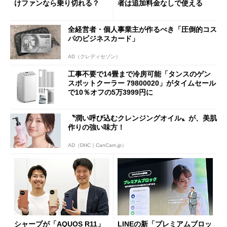
けファンなら乗り切れる？
者は追加料金なしで使える
全経営者・個人事業主が作るべき「圧倒的コス
パのビジネスカード」
AD（クレディセゾン）
工事不要で14畳まで冷房可能「タンスのゲン
スポットクーラー 79800020」がタイムセール
で10％オフの5万3999円に
〝潤い呼び込むクレンジングオイル〟が、美肌
作りの強い味方！
AD（DHC｜CanCam.jp）
シャープが「AQUOS R11」
LINEの新「プレミアムブロッ