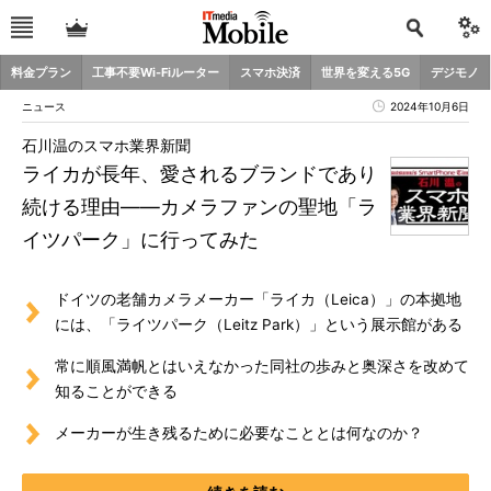
料金プラン
工事不要Wi-Fiルーター
スマホ決済
世界を変える5G
デジモノ
ニュース
2024年10月6日
石川温のスマホ業界新聞
ライカが長年、愛されるブランドであり
続ける理由――カメラファンの聖地「ラ
イツパーク」に行ってみた
ドイツの老舗カメラメーカー「ライカ（Leica）」の本拠地
には、「ライツパーク（Leitz Park）」という展示館がある
常に順風満帆とはいえなかった同社の歩みと奥深さを改めて
知ることができる
メーカーが生き残るために必要なこととは何なのか？