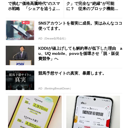
で挑む“価格高騰時代”のスマ
ク」で完全な“絶縁”が可能
ホ戦略 「シェアを追うより
に？ 従来のブロック機能と
も既存ユーザーを大切に」
の決定的な違い
SNSアカウントを着実に成長。実はみんなココ
使ってます。
AD（Dreaw合同会社）
KDDIが値上げしても解約率が低下した理由 a
u、UQ mobile、povoを循環させ「脱・販促
費競争」へ
競馬予想サイトの真実、暴露します。
AD（BettingBreakDown）