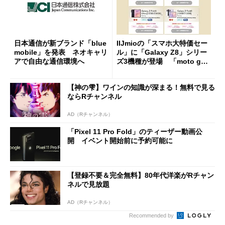
日本通信が新ブランド「blue
IIJmioの「スマホ大特価セー
mobile」を発表 ネオキャリ
ル」に「Galaxy Z8」シリー
アで自由な通信環境へ
ズ3機種が登場 「moto g37
j」や「OPPO Find X9 Ultr
a」も
【神の雫】ワインの知識が深まる！無料で見る
ならRチャンネル
AD（Rチャンネル）
「Pixel 11 Pro Fold」のティーザー動画公
開 イベント開始前に予約可能に
【登録不要＆完全無料】80年代洋楽がRチャン
ネルで見放題
AD（Rチャンネル）
Recommended by