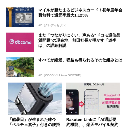
ザー”を重視
「dカード」の利用が得策？
マイルが超たまるビジネスカード！初年度年会
費無料で還元率最大1.125%
AD（クレディセゾン）
まだ「つながりにくい」声ある“ドコモ通信品
質問題”の現在地 前田社長が明かす「道半
ば」の詳細解説
すべてが絶景、収益も得られるその仕組みとは
AD（COCO VILLA on GOETHE）
「酷暑日」が生まれた昨今
Rakuten Linkに「AI通話要
「ペルチェ素子」付きの腰掛
約機能」、楽天モバイル契約