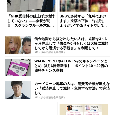
「NHK受信料の値上げは検討
SNSで多発する「無料であげ
していない」――会長が明
ます」投稿の正体 “お涙ち
言 スクランブル化を求める
ょうだい”で偽サイトやLINE
声絶えず
へ誘導するカラクリ
借金地獄から抜け出したい人は、返済を3～6
ヶ月停止して『借金を0円もしくは大幅に減額
してから返済する手続き』を利用して！
AD（渋谷法務総合事務所）
WAON POINTやAEON Payのキャンペーンま
とめ【8月6日最新版】 ポイント10～20倍の
獲得チャンス多数
カードローン地獄の人は、消費者金融が教えな
い『返済停止して減額・免除する方法』で完済
して
AD（渋谷法務総合事務所）