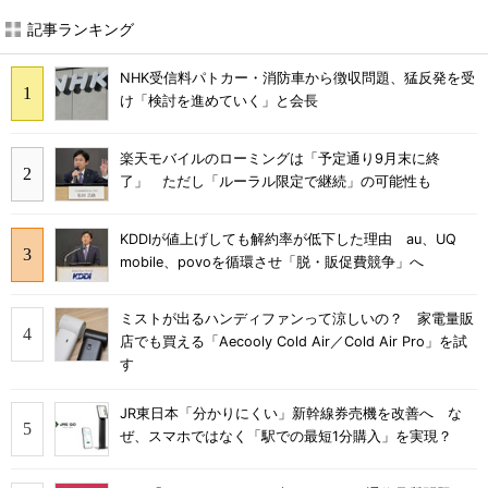
記事ランキング
NHK受信料パトカー・消防車から徴収問題、猛反発を受
け「検討を進めていく」と会長
楽天モバイルのローミングは「予定通り9月末に終
了」 ただし「ルーラル限定で継続」の可能性も
KDDIが値上げしても解約率が低下した理由 au、UQ
mobile、povoを循環させ「脱・販促費競争」へ
ミストが出るハンディファンって涼しいの？ 家電量販
店でも買える「Aecooly Cold Air／Cold Air Pro」を試
す
JR東日本「分かりにくい」新幹線券売機を改善へ な
ぜ、スマホではなく「駅での最短1分購入」を実現？