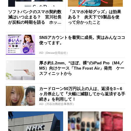
ソフトバンクのスマホ契約数
「スマホ冷却グッズ」は効果
減はいつ止まる？ 宮川社長
ある？ 炎天下で3製品を使
が反転の時期を語る ホッピ
って分かったこと
ング対策は「真剣にやりすぎ
た」
SNSアカウントを着実に成長。実はみんなココ
使ってます。
AD（Dreaw合同会社）
厚さ約1.2mm、“ほぼ、裸”のiPad Pro（M4／
M5）向けケース「The Frost Air」発売 ケー
スフィニットから
カードローン50万円以上の人は、返済を3～6
ヶ月停止して『大幅に減額してから返済する手
続き』を利用して！
AD（渋谷法務総合事務所）