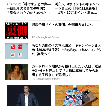
ahamoに「神です」との声―
d払い、dポイントのキャンペ
―値段そのままで40GBに
ーンまとめ【8月1日最新版】
「課金されたのかと思った」
1万～10万ポイント還元の
と戸惑いも
施策がめじろ押し
競馬予想サイトの裏側、全部書きました。
AD（BettingBreakDown）
あなたの街の「スマホ決済」キャンペーンまと
め【2026年8月版】～PayPay、d払い、au PA
Y、楽天ペイ
カードローン地獄から抜け出したい人は、返済
を3～6ヶ月停止して『大幅に減額してから返
済する手続き』で完済して！
AD（渋谷法務総合事務所）