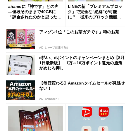
ahamoに「神です」との声―
LINEの新「プレミアムブロッ
―値段そのままで40GBに
ク」で完全な“絶縁”が可能
「課金されたのかと思った」
に？ 従来のブロック機能と
と戸惑いも
の決定的な違い
アマゾン1位「このお茶ガチです」噂のお茶
AD（ハーブ健康本舗）
d払い、dポイントのキャンペーンまとめ【8月
1日最新版】 1万～10万ポイント還元の施策
がめじろ押し
【毎日変わる】Amazonタイムセールが見逃せ
ない！
AD（Amazon）