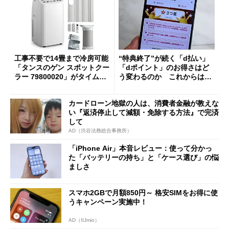
工事不要で14畳まで冷房可能
“特典終了”が続く「d払い」
「タンスのゲン スポットクー
「dポイント」のお得さはど
ラー 79800020」がタイムセ
う変わるのか これからは
ールで10％オフの5万3999円
「dカード」の利用が得策？
に
カードローン地獄の人は、消費者金融が教えな
い『返済停止して減額・免除する方法』で完済
して
AD（渋谷法務総合事務所）
「iPhone Air」本音レビュー：使って分かっ
た「バッテリーの持ち」と「ケース選び」の悩
ましさ
スマホ2GBで月額850円～ 格安SIMをお得に使
うキャンペーン実施中！
AD（IIJmio）