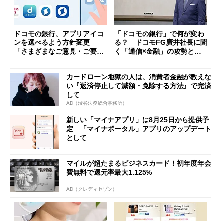
ドコモの銀行、アプリアイコ
「ドコモの銀行」で何が変わ
ンを選べるよう方針変更
る？ ドコモFG廣井社長に聞
「さまざまなご意見・ご要望
く「通信×金融」の攻勢とグ
を踏まえ」
ループ戦略
カードローン地獄の人は、消費者金融が教えな
い『返済停止して減額・免除する方法』で完済
して
AD（渋谷法務総合事務所）
新しい「マイナアプリ」は8月25日から提供予
定 「マイナポータル」アプリのアップデート
として
マイルが超たまるビジネスカード！初年度年会
費無料で還元率最大1.125%
AD（クレディセゾン）