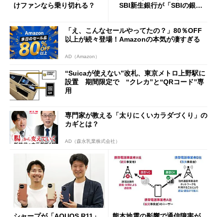
けファンなら乗り切れる？
SBI新生銀行が「SBIの銀
行」として最大5.2万円のキャ
ッシュバックキャンペーンを
「え、こんなセールやってたの？」80％OFF
開催
以上が続々登場！Amazonの本気が凄すぎる
AD（Amazon）
“Suicaが使えない”改札、東京メトロ上野駅に
設置 期間限定で “クレカ”と“QRコード”専
用
専門家が教える「太りにくいカラダづくり」の
カギとは？
AD（森永乳業株式会社）
シャープが「AQUOS R11」
熊本地震の影響で通信障害が