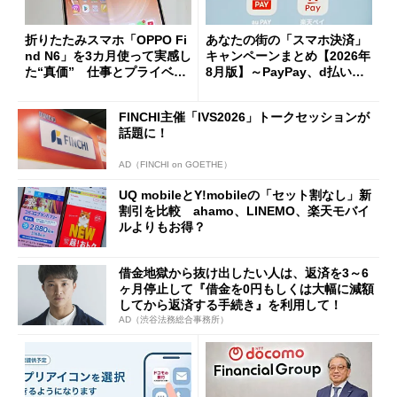
折りたたみスマホ「OPPO Fi
あなたの街の「スマホ決済」
nd N6」を3カ月使って実感し
キャンペーンまとめ【2026年
た“真価” 仕事とプライベー
8月版】～PayPay、d払い、a
トで大活躍
u PAY、楽天ペイ
FINCHI主催「IVS2026」トークセッションが
話題に！
AD（FINCHI on GOETHE）
UQ mobileとY!mobileの「セット割なし」新
割引を比較 ahamo、LINEMO、楽天モバイ
ルよりもお得？
借金地獄から抜け出したい人は、返済を3～6
ヶ月停止して『借金を0円もしくは大幅に減額
してから返済する手続き』を利用して！
AD（渋谷法務総合事務所）