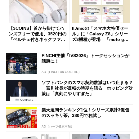
【3COINS】首から掛けてハ
IIJmioの「スマホ大特価セー
ンズフリーで使用、3520円の
ル」に「Galaxy Z8」シリー
「ペルチェ付きネックファ
ズ3機種が登場 「moto g37
ン」
j」や「OPPO Find X9 Ultr
a」も
FINCHI主催「IVS2026」トークセッションが
話題に！
AD（FINCHI on GOETHE）
ソフトバンクのスマホ契約数減はいつ止まる？
宮川社長が反転の時期を語る ホッピング対
策は「真剣にやりすぎた」
楽天週間ランキング1位！シリーズ累計3億包
のスッキリ茶。380円でお試し
AD（ハーブ健康本舗）