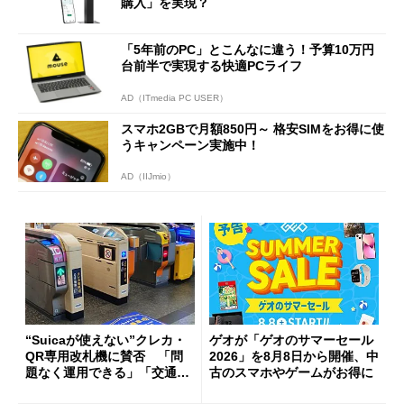
購入」を実現？
「5年前のPC」とこんなに違う！予算10万円
台前半で実現する快適PCライフ
AD（ITmedia PC USER）
スマホ2GBで月額850円～ 格安SIMをお得に使
うキャンペーン実施中！
AD（IIJmio）
“Suicaが使えない”クレカ・
ゲオが「ゲオのサマーセール
QR専用改札機に賛否 「問
2026」を8月8日から開催、中
題なく運用できる」「交通系I
古のスマホやゲームがお得に
Cの方がスムーズ」