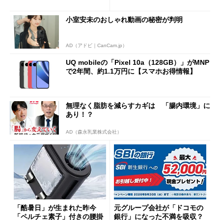
得なiPhone／Pixel／Galaxy
意点も
まで
小室安未のおしゃれ動画の秘密が判明
AD（アドビ｜CanCam.jp）
UQ mobileの「Pixel 10a（128GB）」がMNP
で2年間、約1.1万円に【スマホお得情報】
無理なく脂肪を減らすカギは 「腸内環境」に
あり！？
AD（森永乳業株式会社）
「酷暑日」が生まれた昨今
元グループ会社が「ドコモの
「ペルチェ素子」付きの腰掛
銀行」になった不満を吸収？