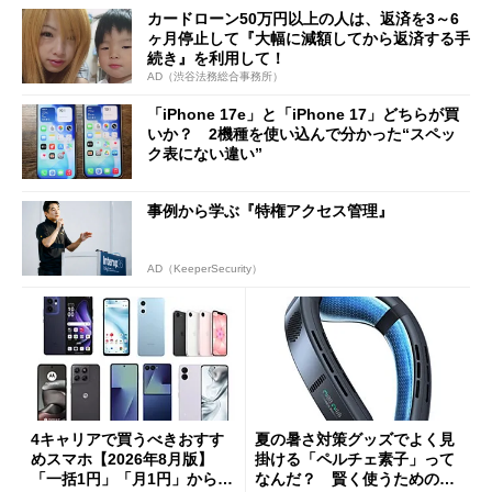
カードローン50万円以上の人は、返済を3～6
ヶ月停止して『大幅に減額してから返済する手
続き』を利用して！
AD（渋谷法務総合事務所）
「iPhone 17e」と「iPhone 17」どちらが買
いか？ 2機種を使い込んで分かった“スペッ
ク表にない違い”
事例から学ぶ『特権アクセス管理』
AD（KeeperSecurity）
4キャリアで買うべきおすす
夏の暑さ対策グッズでよく見
めスマホ【2026年8月版】
掛ける「ペルチェ素子」って
「一括1円」「月1円」からお
なんだ？ 賢く使うための注