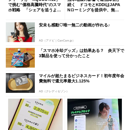
で挑む“価格高騰時代”のスマ
続く ドコモとKDDIはJAPA
ホ戦略 「シェアを追うより
Nローミングを提供中、無料
も既存ユーザーを大切に」
Wi-Fi「00000JAPAN」も開
放
安未も感動♡唯一無二の動画が作れる♪
AD（アドビ｜CanCam.jp）
「スマホ冷却グッズ」は効果ある？ 炎天下で
3製品を使って分かったこと
マイルが超たまるビジネスカード！初年度年会
費無料で還元率最大1.125%
AD（クレディセゾン）