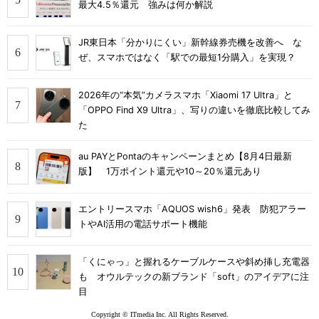
最大4.5％還元 強みは何か解説
JR東日本「分かりにくい」新幹線券売機を改善へ な
ぜ、スマホではなく「駅での最短1分購入」を実現？
2026年の“本気”カメラスマホ「Xiaomi 17 Ultra」と
「OPPO Find X9 Ultra」、写りの違いを徹底比較してみ
た
au PAYとPontaのキャンペーンまとめ【8月4日最新
版】 1万ポイント還元や10～20％還元あり
エントリースマホ「AQUOS wish6」発表 防犯アラー
トやAI活用の電話サポート機能
「くにゃっ」と握れるケーブルケースや斜め挿し充電器
も オウルテックの新ブランド「soft」のアイデアに注
目
Copyright © ITmedia Inc. All Rights Reserved.