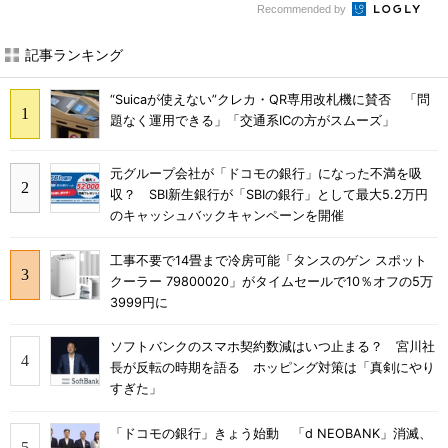
Recommended by
記事ランキング
“Suicaが使えない”クレカ・QR専用改札機に賛否 「問
題なく運用できる」「交通系ICの方がスムーズ」
元グループ会社が「ドコモの銀行」になった不満を吸
収？ SBI新生銀行が「SBIの銀行」として最大5.2万円
のキャッシュバックキャンペーンを開催
工事不要で14畳まで冷房可能「タンスのゲン スポット
クーラー 79800020」がタイムセールで10％オフの5万
3999円に
ソフトバンクのスマホ契約数減はいつ止まる？ 宮川社
長が反転の時期を語る ホッピング対策は「真剣にやり
すぎた」
「ドコモの銀行」きょう始動 「d NEOBANK」消滅、