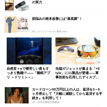
の実力
肌悩みの根本改善には“基底膜”！
AD（エリクシール on 美的.com）
自然音＋αで寝苦しい夜もす
先端ガジェットが集まる「+S
っきり熟睡!?――「睡眠アプ
tyle」に11製品が登場――軍
リ ～ドリミン～」
事技術を応用したディスプレ
イ付きゴーグルなど
カードローン50万円以上の人は、返済を3～6
ヶ月停止して『大幅に減額してから返済する手
続き』を利用して！
AD（渋谷法務総合事務所）