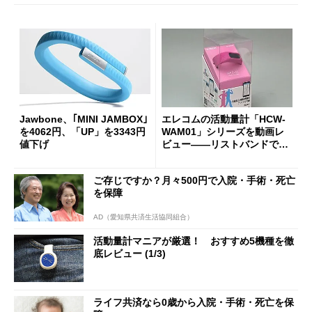
Jawbone、｢MINI JAMBOX｣
エレコムの活動量計「HCW-
を4062円、「UP」を3343円
WAM01」シリーズを動画レ
値下げ
ビュー――リストバンドで消
費カロリーや睡眠を把握
ご存じですか？月々500円で入院・手術・死亡
を保障
AD（愛知県共済生活協同組合）
活動量計マニアが厳選！ おすすめ5機種を徹
底レビュー (1/3)
ライフ共済なら0歳から入院・手術・死亡を保