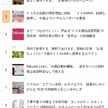
題なく運用できる」「交通系ICの方がスムーズ」
ドコモが念願の増収増益に好転 「ドコモMAX」好調も
後押し、今後は“ロイヤルユーザー”を重視
まだ「つながりにくい」声ある“ドコモ通信品質問題”の
現在地 前田社長が明かす「道半ば」の詳細解説
SNSで多発する「無料であげます」投稿の正体 “お涙
ちょうだい”で偽サイトやLINEへ誘導するカラクリ
Rakuten Linkに「AI通話要約機能」、楽天モバイル契約
者は追加料金なしで使える
スマホの「エアコン冷却」がダメなワケ 猛暑日にやり
がちな“水没”の危険性と正しい冷やし方
工事不要で14畳まで冷房可能「タンスのゲン スポット
クーラー 79800020」がタイムセールで10％オフの5万