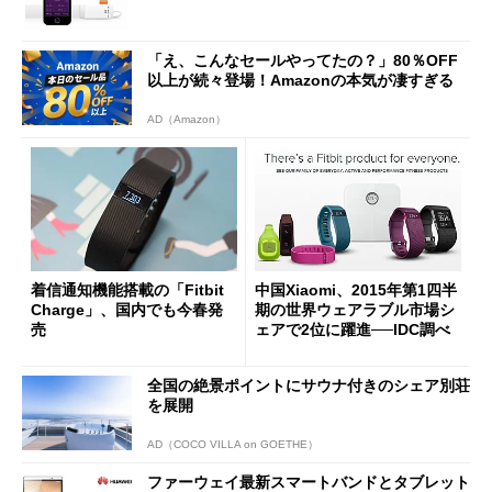
「え、こんなセールやってたの？」80％OFF
以上が続々登場！Amazonの本気が凄すぎる
AD（Amazon）
着信通知機能搭載の「Fitbit
中国Xiaomi、2015年第1四半
Charge」、国内でも今春発
期の世界ウェアラブル市場シ
売
ェアで2位に躍進──IDC調べ
全国の絶景ポイントにサウナ付きのシェア別荘
を展開
AD（COCO VILLA on GOETHE）
ファーウェイ最新スマートバンドとタブレット