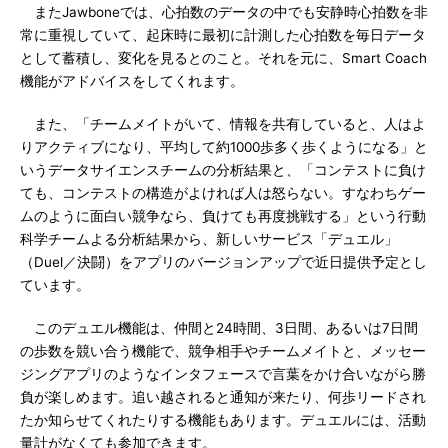
またJawboneでは、心拍数のデータの中でも安静時心拍数を非
常に重視していて、起床時に最初に計測した心拍数を毎日データ
として蓄積し、変化を見るとのこと。それを元に、Smart Coach
機能がアドバイスをしてくれます。
また、「チームメイトがいて、情報を共有していると、人はよ
りアクティブになり、平均して約1000歩多く歩くようになる」と
いうデータサイエンスチームの分析結果と、「コンテストに負け
ても、コンテストの構造がよければ人は怒らない。すなわちゲー
ムのように面白い競争なら、負けても再度挑戦する」という行動
科学チームよる分析結果から、新しいサービス「デュエル」
（Duel／決闘）をアプリのバージョンアップで近日提供予定とし
ています。
このデュエル機能は、仲間と24時間、3日間、あるいは7日間
の歩数を競い合う機能で、競争相手やチームメイトと、メッセー
ジングアプリのようなインタフェースで言葉をかけ合いながら勝
負が楽しめます。追い越されると通知が来たり、何歩リードされ
たか知らせてくれたりする機能もあります。デュエルには、活動
量計がなくても参加できます。