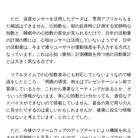
ただ、温度センサーを活用したデータは、専用アプリからもま
だ確認はできません。心拍数も、朝の起床時に計測する安静時心
拍数と、睡眠中の心拍数の変化が見られるだけで、日中の活動量
の計測の際には、心拍センサーは活用していないようです。日中
の活動量は、今まで通りユーザーが運動強度を手入力する方式と
なっています。これは心拍（脈拍）計測機能を持つ他の活動量計
とは大きく異なる点です。
リアルタイムでの心拍数表示にも対応していないようなので確
認をしたところ、「周囲の環境、例えばプレゼンテーション前で
緊張しているとか、これから重要なミーティングがあるとか、そ
ういった情報がないまま、単に心拍数だけ分かっても、適切なア
ドバイスができないので搭載していません。宴会の席で周りの人
に見せたりするのは楽しいかもしれませんが、健康に役立つ情報
ではないと考えています」とのことでした。
ただ、今後のファームウェアのアップデートにより機能を向上
させる可能性にも言及していたので、バージョンアップでセンサ