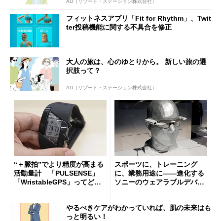
AD（リゾート・ステーション株式会社）
フィットネスアプリ「Fit for Rhythm」、Twit
ter投稿機能に関する不具合を修正
大人の旅は、心のゆとりから。 新しい旅の選
択肢って？
AD（リゾート・ステーション株式会社）
“＋脈拍”でより精度が高まる
スポーツに、トレーニング
活動量計 「PULSENSE」
に、業務用途に――進化する
「WristableGPS」ってどん
ソニーのウェアラブルデバイ
なもの？
ス群
やるべきケアがわかっていれば、肌の未来はも
っと明るい！