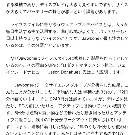
する機械であり、ディスプレイは大きく見やすいですが、サイズ
が大きくてバッテリーの持ちが悪いという課題があります。
ライフスタイルに寄り添うウェアラブルデバイスとは、人々が
毎日生活する中で活用する、着け心地がよくて、バッテリーも7
日以上持つようなデバイスのことです。Jawboneが最も注力して
いるのは、この分野だといいます。
なぜJawboneはライフスタイルに密着した製品を作ろうとして
いるのか。その理由をUPのプロダクトマネジメント担当、ジェ
イソン・ドナヒュー（Jason Donahue）氏はこう説明します。
「Jawboneのデータサイエンスグループが分析をした結果、こ
んなことが分かりました。平均的な人は1年間の約3分の1、112日
分は寝ています。そして243日分は起きていますが、テレビを見
たり、PCの前にいたりと、アクティブには動いていない状態で
す。8日分は通勤や買い物などで歩いたり動き回ったりとアクテ
ィブに過ごし、残りの2日分がワークアウトに費やされていま
す。つまり、運動に着目した製品は、1年のうち2日分しか使われ
ないということになります。私たちはそこに注力するのではな