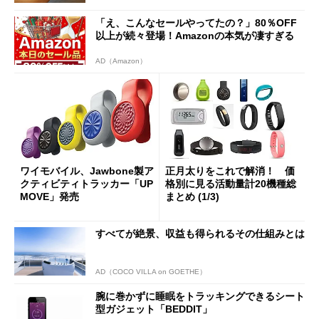
「え、こんなセールやってたの？」80％OFF
以上が続々登場！Amazonの本気が凄すぎる
AD（Amazon）
ワイモバイル、Jawbone製ア
正月太りをこれで解消！ 価
クティビティトラッカー「UP
格別に見る活動量計20機種総
MOVE」発売
まとめ (1/3)
すべてが絶景、収益も得られるその仕組みとは
AD（COCO VILLA on GOETHE）
腕に巻かずに睡眠をトラッキングできるシート
型ガジェット「BEDDIT」