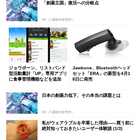
「創薬立国」復活への分岐点
AD（三菱総合研究所）
ジョウボーン、リストバンド
Jawbone、Bluetoothヘッド
型活動量計「UP」専用アプリ
セット「ERA」の新型を4月1
に食事管理機能などを追加
8日に発売
日本の創薬力低下、その本当の課題とは
AD（三菱総合研究所）
私がウェアラブルを卒業した理由――買う前に
絶対知っておきたいユーザー体験談 (1/3)