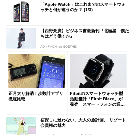
「Apple Watch」はこれまでのスマートウォ
ッチと何が違うのか？ (1/3)
【西野亮廣】ビジネス書最新刊『北極星 僕た
ちはどう働くか』
AD（FINCHI on GOETHE）
正月太り解消！歩数計アプリ
Fitbitのスマートウォッチ型
徹底比較
活動量計「Fitbit Blaze」が
発売 スマートフォンの通知
も確認可
宿探しに迷わない、大人の旅計画。 リゾート
会員権の魅力