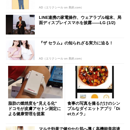
AD（エリクシール on 美的.com）
LINE連携の家電操作、ウェアラブル端末、局
面ディスプレイスマホを披露――LG (1/2)
『ザ セラム』の知られざる実力に迫る！
AD（エリクシール on 美的.com）
脂肪の燃焼度を“見える化”
食事の写真を撮るだけのシン
ドコモが皮膚アセトン測定に
プルなダイエットアプリ「Di
よる健康管理を提案
etカメラ」
マルチ効果で健やかな肌へ導く高機能美容液