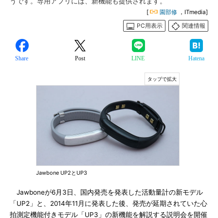
うです。専用アプリには、新機能も提供されます。
[
園部修
，ITmedia]
PC用表示
関連情報
Share
Post
LINE
Hatena
Jawbone UP2とUP3
Jawboneが6月3日、国内発売を発表した活動量計の新モデル
「UP2」と、2014年11月に発表した後、発売が延期されていた心
拍測定機能付きモデル「UP3」の新機能を解説する説明会を開催