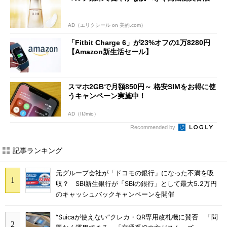
AD（エリクシール on 美的.com）
「Fitbit Charge 6」が23%オフの1万8280円
【Amazon新生活セール】
スマホ2GBで月額850円～ 格安SIMをお得に使
うキャンペーン実施中！
AD（IIJmio）
Recommended by
記事ランキング
元グループ会社が「ドコモの銀行」になった不満を吸
収？ SBI新生銀行が「SBIの銀行」として最大5.2万円
のキャッシュバックキャンペーンを開催
“Suicaが使えない”クレカ・QR専用改札機に賛否 「問