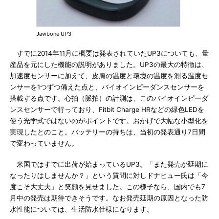
Jawbone UP3
すでに2014年11月に概要は発表されていたUP3についても、量
産品を元にした機能の説明がありました。UP3の最大の特徴は、
加速度センサーに加えて、皮膚の温度と環境の温度を測る温度セ
ンサーを1つずつ備えた点と、バイオインピーダンスセンサーを
搭載する点です。心拍（脈拍）の計測は、このバイオインピーダ
ンスセンサーで行っており、Fitbit Charge HRなどの緑色LEDを
使う光学式ではないのがポイントです。おかげで大幅な小型化を
実現したとのこと。バッテリーの持ちは、当初の発表通り7日間
で変わっていません。
米国ではすでに出荷が始まっているUP3。「また発売が延期に
なったりはしませんか？」という質問に対しドナヒュー氏は「今
度こそ大丈夫」と笑顔を見せました。この様子なら、国内でも7
月中の発売は期待できそうです。なお発売延期の原因となった防
水性能については、生活防水仕様になります。