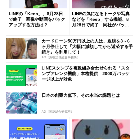
LINEの「Keep」、8月28日
LINEの気になるトークや写真
で終了 画像や動画をバック
などを「Keep」する機能、8
アップする方法は？
月28日で終了 同社がバック
アップを呼びかけ
カードローン50万円以上の人は、返済を3～6
ヶ月停止して『大幅に減額してから返済する手
続き』を利用して！
AD（渋谷法務総合事務所）
LINEスタンプを複数組み合わせられる「スタ
ンプアレンジ機能」本格提供 2000万パッケ
ージ以上が対象
日本の創薬力低下、その本当の課題とは
AD（三菱総合研究所）