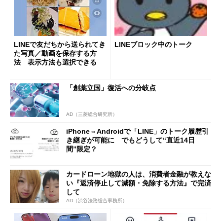
LINEで友だちから送られてき
LINEブロック中のトーク
た写真／動画を保存する方
法 表示方法も選択できる
「創薬立国」復活への分岐点
AD（三菱総合研究所）
iPhone⇔Androidで「LINE」のトーク履歴引
き継ぎが可能に でもどうして“直近14日
間”限定？
カードローン地獄の人は、消費者金融が教えな
い『返済停止して減額・免除する方法』で完済
して
AD（渋谷法務総合事務所）