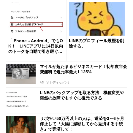
「iPhone⇔Android」でもO
LINEのプロフィール履歴を削
K！ LINEアプリに14日以内
除する。
のトークを自動で引き継ぐ
「かんたん引き継ぎQRコー
ド」機能搭載
マイルが超たまるビジネスカード！初年度年会
費無料で還元率最大1.125%
AD（クレディセゾン）
LINEのバックアップを取る方法 機種変更や
突然の故障でもすぐに復元できる
リボ払い50万円以上の人は、返済を3～6ヶ月
停止して『大幅に減額してから返済する手続
き』で完済して！