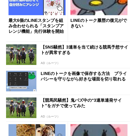
最大6個のLINEスタンプを組
LINEのトーク履歴の復元がで
み合わせられる「スタンプア
きない
レンジ機能」先行体験を開始
【SNS騒然】3連単を当て続ける競馬予想サイ
トが異常すぎる
AD（ルーツ）
LINEのトークを画像で保存する方法 プライ
バシーを守りながら好きな場面を切り取れる
【競馬民騒然】鬼バズ中の“3連単連発サイ
ト”をガチで使ってみた
AD（ルーツ）