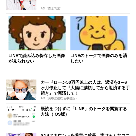
AD（森永乳業）
LINEで読み込み保存した画像
LINEのトークで画像のみを消
が見られない
したい
カードローン50万円以上の人は、返済を3～6
ヶ月停止して『大幅に減額してから返済する手
続き』で完済して！
AD（渋谷法務総合事務所）
既読をつけずに「LINE」のトークを閲覧する
方法（iOS版）
SNSアカウントを着実に成長。実はみんなココ