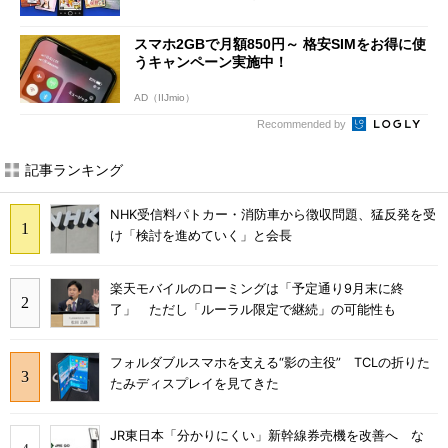
スマホ2GBで月額850円～ 格安SIMをお得に使
うキャンペーン実施中！
AD（IIJmio）
Recommended by
記事ランキング
NHK受信料パトカー・消防車から徴収問題、猛反発を受
け「検討を進めていく」と会長
楽天モバイルのローミングは「予定通り9月末に終
了」 ただし「ルーラル限定で継続」の可能性も
フォルダブルスマホを支える“影の主役” TCLの折りた
たみディスプレイを見てきた
JR東日本「分かりにくい」新幹線券売機を改善へ な