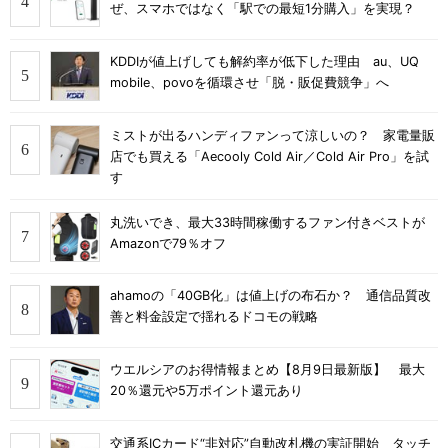
ぜ、スマホではなく「駅での最短1分購入」を実現？
KDDIが値上げしても解約率が低下した理由 au、UQ
mobile、povoを循環させ「脱・販促費競争」へ
ミストが出るハンディファンって涼しいの？ 家電量販
店でも買える「Aecooly Cold Air／Cold Air Pro」を試
す
丸洗いでき、最大33時間稼働するファン付きベストが
Amazonで79％オフ
ahamoの「40GB化」は値上げの布石か？ 通信品質改
善と料金設定で揺れるドコモの戦略
ウエルシアのお得情報まとめ【8月9日最新版】 最大
20％還元や5万ポイント還元あり
交通系ICカード“非対応”自動改札機の実証開始 タッチ