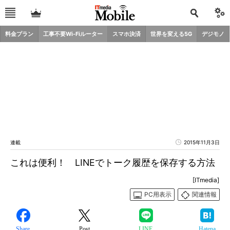
料金プラン
工事不要Wi-Fiルーター
スマホ決済
世界を変える5G
デジモノ
連載
2015年11月3日
これは便利！ LINEでトーク履歴を保存する方法
[ITmedia]
PC用表示
関連情報
Share
Post
LINE
Hatena