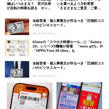
減はいつ止まる？ 宮川社長
ンを選べるよう方針変更
が反転の時期を語る ホッピ
「さまざまなご意見・ご要望
ング対策は「真剣にやりすぎ
を踏まえ」
た」
全経営者・個人事業主が作るべき「圧倒的コス
パのビジネスカード」
AD（クレディセゾン）
IIJmioの「スマホ大特価セール」に「Galaxy
Z8」シリーズ3機種が登場 「moto g37j」や
「OPPO Find X9 Ultra」も
全経営者・個人事業主が作るべき「圧倒的コス
パのビジネスカード」
AD（クレディセゾン）