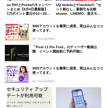
au PAYとPontaのキャンペー
UQ mobileとY!mobileの「セ
ンまとめ【8月4日最新版】
ット割なし」新割引を比較
1万ポイント還元や10～20％
ahamo、LINEMO、楽天モバ
還元あり
イルよりもお得？
SNSアカウントを着実に成長。実はみんなココ
使ってます。
AD（Dreaw合同会社）
「Pixel 11 Pro Fold」のティーザー動画公
開 イベント開始前に予約可能に
SNSアカウントを着実に成長。実はみんなココ
使ってます。
AD（Dreaw合同会社）