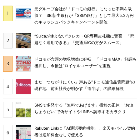
元グループ会社が「ドコモの銀行」になった不満を吸
収？ SBI新生銀行が「SBIの銀行」として最大5.2万円
のキャッシュバックキャンペーンを開催
“Suicaが使えない”クレカ・QR専用改札機に賛否 「問
題なく運用できる」「交通系ICの方がスムーズ」
ドコモが念願の増収増益に好転 「ドコモMAX」好調も
後押し、今後は“ロイヤルユーザー”を重視
まだ「つながりにくい」声ある“ドコモ通信品質問題”の
現在地 前田社長が明かす「道半ば」の詳細解説
SNSで多発する「無料であげます」投稿の正体 “お涙
ちょうだい”で偽サイトやLINEへ誘導するカラクリ
Rakuten Linkに「AI通話要約機能」、楽天モバイル契約
者は追加料金なしで使える