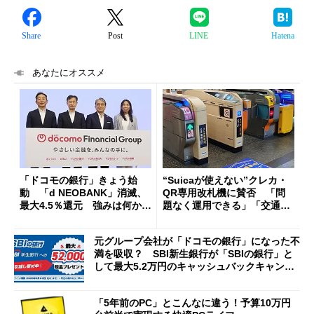
Share
Post
LINE
Hatena
あなたにオススメ
「ドコモの銀行」きょう始
“Suicaが使えない”クレカ・
動 「d NEOBANK」消滅、
QR専用改札機に賛否 「問
最大4.5％還元 強みは何か解
題なく運用できる」「交通系I
説
Cの方がスムーズ」
元グループ会社が「ドコモの銀行」になった不
満を吸収？ SBI新生銀行が「SBIの銀行」と
して最大5.2万円のキャッシュバックキャンペ
ーンを開催
「5年前のPC」とこんなに違う！予算10万円