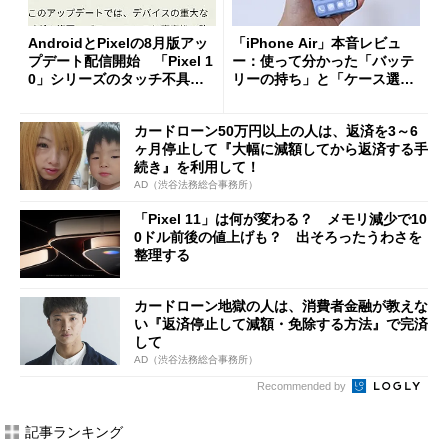
AndroidとPixelの8月版アッ
「iPhone Air」本音レビュ
プデート配信開始 「Pixel 1
ー：使って分かった「バッテ
0」シリーズのタッチ不具合
リーの持ち」と「ケース選
修正やGPU性能改善なども
び」の悩ましさ
カードローン50万円以上の人は、返済を3～6
ヶ月停止して『大幅に減額してから返済する手
続き』を利用して！
AD（渋谷法務総合事務所）
「Pixel 11」は何が変わる？ メモリ減少で10
0ドル前後の値上げも？ 出そろったうわさを
整理する
カードローン地獄の人は、消費者金融が教えな
い『返済停止して減額・免除する方法』で完済
して
AD（渋谷法務総合事務所）
Recommended by
記事ランキング