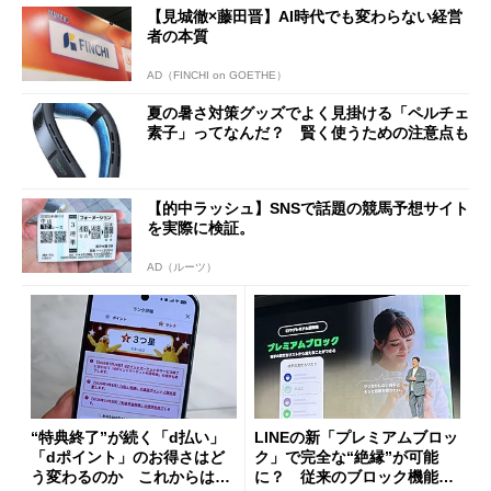
【見城徹×藤田晋】AI時代でも変わらない経営
者の本質
AD（FINCHI on GOETHE）
夏の暑さ対策グッズでよく見掛ける「ペルチェ
素子」ってなんだ？ 賢く使うための注意点も
【的中ラッシュ】SNSで話題の競馬予想サイト
を実際に検証。
AD（ルーツ）
“特典終了”が続く「d払い」
LINEの新「プレミアムブロッ
「dポイント」のお得さはど
ク」で完全な“絶縁”が可能
う変わるのか これからは
に？ 従来のブロック機能と