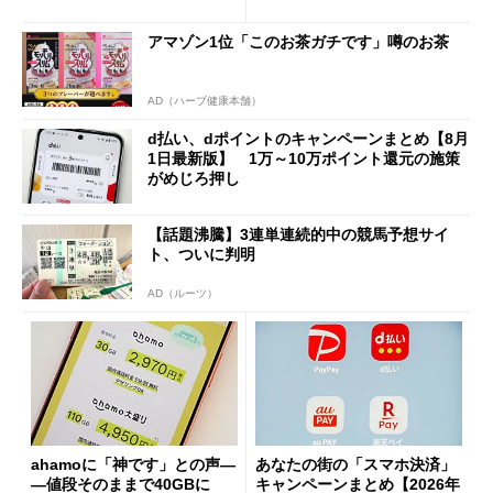
「dカード」の利用が得策？
の決定的な違い
アマゾン1位「このお茶ガチです」噂のお茶
AD（ハーブ健康本舗）
d払い、dポイントのキャンペーンまとめ【8月
1日最新版】 1万～10万ポイント還元の施策
がめじろ押し
【話題沸騰】3連単連続的中の競馬予想サイ
ト、ついに判明
AD（ルーツ）
ahamoに「神です」との声―
あなたの街の「スマホ決済」
―値段そのままで40GBに
キャンペーンまとめ【2026年