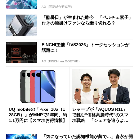
AD（三菱総合研究所）
「酷暑日」が生まれた昨今 「ペルチェ素子」
付きの腰掛けファンなら乗り切れる？
FINCHI主催「IVS2026」トークセッションが
話題に！
AD（FINCHI on GOETHE）
UQ mobileの「Pixel 10a（1
シャープが「AQUOS R11」
28GB）」がMNPで2年間、約
で挑む“価格高騰時代”のスマ
1.1万円に【スマホお得情報】
ホ戦略 「シェアを追うより
も既存ユーザーを大切に」
「気になっていた認知機能が菌で…」森永が開