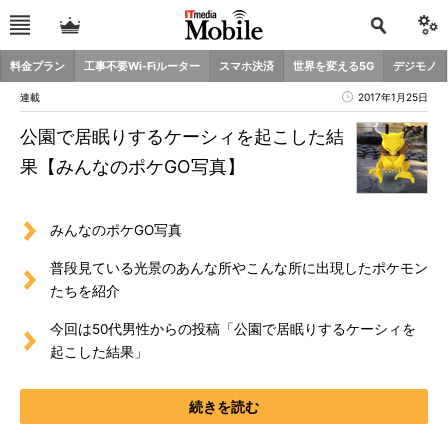
料金プラン
工事不要Wi-Fiルーター
スマホ決済
世界を変える5G
デジモノ
連載
2017年1月25日
公園で居眠りするケーシィを起こした結
果【みんなのポケGO写真】
みんなのポケGO写真
普段見ている光景のあんな所やこんな所に出現したポケモン
たちを紹介
今回は50代男性からの投稿「公園で居眠りするケーシィを
起こした結果」
続きを読む