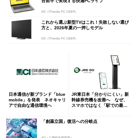
台前半で実現する快適PCライフ
AD（ITmedia PC USER）
これから選ぶ新型TVはこれ！失敗しない選び
方と、2026年夏の一押しモデル
AD（ITmedia PC USER）
日本通信が新ブランド「blue
JR東日本「分かりにくい」新
mobile」を発表 ネオキャリ
幹線券売機を改善へ なぜ、
アで自由な通信環境へ
スマホではなく「駅での最短
1分購入」を実現？
「創薬立国」復活への分岐点
AD（三菱総合研究所）