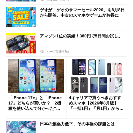
ゲオが「ゲオのサマーセール2026」を8月8日
から開催、中古のスマホやゲームがお得に
アマゾン1位の実績！380円で5日間お試し。
AD（ハーブ健康本舗）
「iPhone 17e」と「iPhone
4キャリアで買うべきおすす
17」どちらが買いか？ 2機
めスマホ【2026年8月版】
種を使い込んで分かった“ス
「一括1円」「月1円」からお
ペック表にない違い”
得なiPhone／Pixel／Galaxy
まで
日本の創薬力低下、その本当の課題とは