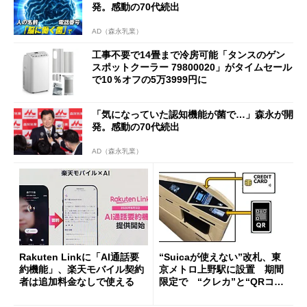
発。感動の70代続出
AD（森永乳業）
工事不要で14畳まで冷房可能「タンスのゲン
スポットクーラー 79800020」がタイムセール
で10％オフの5万3999円に
「気になっていた認知機能が菌で…」森永が開
発。感動の70代続出
AD（森永乳業）
Rakuten Linkに「AI通話要
“Suicaが使えない”改札、東
約機能」、楽天モバイル契約
京メトロ上野駅に設置 期間
者は追加料金なしで使える
限定で “クレカ”と“QRコー
ド”専用