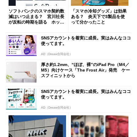
ソフトバンクのスマホ契約数
「スマホ冷却グッズ」は効果
減はいつ止まる？ 宮川社長
ある？ 炎天下で3製品を使
が反転の時期を語る ホッピ
って分かったこと
ング対策は「真剣にやりすぎ
た」
SNSアカウントを着実に成長。実はみんなココ
使ってます。
AD（Dreaw合同会社）
厚さ約1.2mm、“ほぼ、裸”のiPad Pro（M4／
M5）向けケース「The Frost Air」発売 ケー
スフィニットから
SNSアカウントを着実に成長。実はみんなココ
使ってます。
AD（Dreaw合同会社）