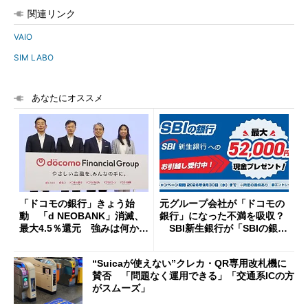
関連リンク
VAIO
SIM LABO
あなたにオススメ
「ドコモの銀行」きょう始
元グループ会社が「ドコモの
動 「d NEOBANK」消滅、
銀行」になった不満を吸収？
最大4.5％還元 強みは何か解
SBI新生銀行が「SBIの銀
説
行」として最大5.2万円のキャ
ッシュバックキャンペーンを
“Suicaが使えない”クレカ・QR専用改札機に
開催
賛否 「問題なく運用できる」「交通系ICの方
がスムーズ」