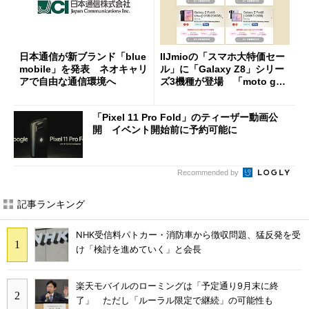
日本通信が新ブランド「blue
IIJmioの「スマホ大特価セー
mobile」を発表 ネオキャリ
ル」に「Galaxy Z8」シリー
アで自由な通信環境へ
ズ3機種が登場 「moto g37
j」や「OPPO Find X9 Ultr
a」も
「Pixel 11 Pro Fold」のティーザー動画公
開 イベント開始前に予約可能に
Recommended by
記事ランキング
NHK受信料パトカー・消防車から徴収問題、猛反発を受
け「検討を進めていく」と会長
楽天モバイルのローミングは「予定通り9月末に終
了」 ただし「ルーラル限定で継続」の可能性も