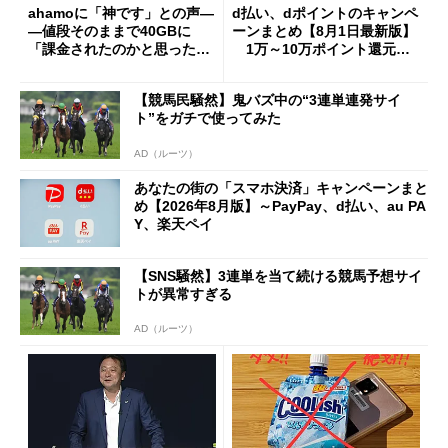
ahamoに「神です」との声―
d払い、dポイントのキャンペ
―値段そのままで40GBに
ーンまとめ【8月1日最新版】
「課金されたのかと思った」
1万～10万ポイント還元の
と戸惑いも
施策がめじろ押し
【競馬民騒然】鬼バズ中の“3連単連発サイ
ト”をガチで使ってみた
AD（ルーツ）
あなたの街の「スマホ決済」キャンペーンまと
め【2026年8月版】～PayPay、d払い、au PA
Y、楽天ペイ
【SNS騒然】3連単を当て続ける競馬予想サイ
トが異常すぎる
AD（ルーツ）