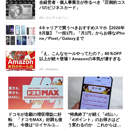
全経営者・個人事業主が作るべき「圧倒的コス
も
パのビジネスカード」
AD（クレディセゾン）
4キャリアで買うべきおすすめスマホ【2026年
8月版】「一括1円」「月1円」からお得なiPho
ne／Pixel／Galaxyまで
「え、こんなセールやってたの？」80％OFF
以上が続々登場！Amazonの本気が凄すぎる
AD（Amazon）
ドコモが念願の増収増益に好
“特典終了”が続く「d払い」
転 「ドコモMAX」好調も後
「dポイント」のお得さはど
押し、今後は“ロイヤルユー
う変わるのか これからは
ザー”を重視
「dカード」の利用が得策？