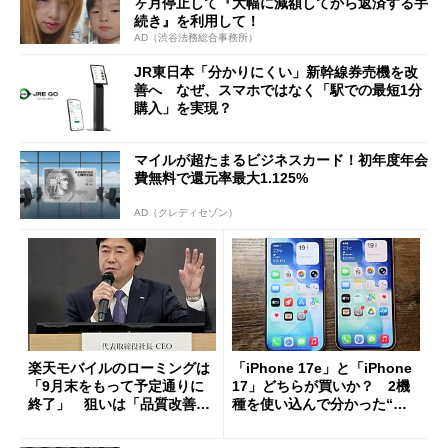
ヶ月停止して『大幅に減額してから返済する手
続き』を利用して！
AD（渋谷法務総合事務所）
JR東日本「分かりにくい」新幹線券売機を改
善へ なぜ、スマホではなく「駅での最短1分
購入」を実現？
マイルが超たまるビジネスカード！初年度年会
費無料で還元率最大1.125%
AD（クレディセゾン）
楽天モバイルのローミングは
「iPhone 17e」と「iPhone
「9月末をもって予定通りに
17」どちらが買いか？ 2機
終了」 狙いは「品質改善」
種を使い込んで分かった“ス
ただし「ルーラル限定で期
ペック表にない違い”
限を切った新契約」の可能性