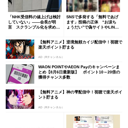
「NHK受信料の値上げは検討
SNSで多発する「無料であげ
していない」――会長が明
ます」投稿の正体 “お涙ち
言 スクランブル化を求める
ょうだい”で偽サイトやLINE
声絶えず
へ誘導するカラクリ
【無料アニメ】逆境無頼カイジ配信中！視聴で
楽天ポイント貯まる
AD（Rチャンネル）
WAON POINTやAEON Payのキャンペーンま
とめ【8月6日最新版】 ポイント10～20倍の
獲得チャンス多数
【無料アニメ】神の雫配信中！視聴で楽天ポイ
ント貯まる
AD（Rチャンネル）