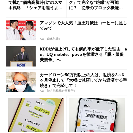
で挑む“価格高騰時代”のスマ
ク」で完全な“絶縁”が可能
ホ戦略 「シェアを追うより
に？ 従来のブロック機能と
も既存ユーザーを大切に」
の決定的な違い
アマゾンで大人気！血圧対策はコーヒーに足し
てみて
AD（森永乳業）
KDDIが値上げしても解約率が低下した理由 a
u、UQ mobile、povoを循環させ「脱・販促
費競争」へ
カードローン50万円以上の人は、返済を3～6
ヶ月停止して『大幅に減額してから返済する手
続き』で完済して！
AD（渋谷法務総合事務所）