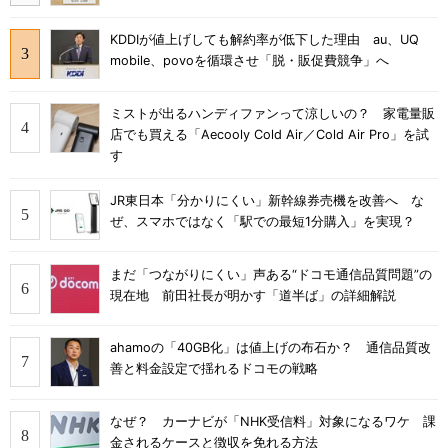
KDDIが値上げしても解約率が低下した理由 au、UQ
mobile、povoを循環させ「脱・販促費競争」へ
ミストが出るハンディファンって涼しいの？ 家電量販
店でも買える「Aecooly Cold Air／Cold Air Pro」を試
す
JR東日本「分かりにくい」新幹線券売機を改善へ な
ぜ、スマホではなく「駅での最短1分購入」を実現？
まだ「つながりにくい」声ある“ドコモ通信品質問題”の
現在地 前田社長が明かす「道半ば」の詳細解説
ahamoの「40GB化」は値上げの布石か？ 通信品質改
善と料金設定で揺れるドコモの戦略
なぜ？ カーナビが「NHK受信料」対象になるワケ 課
金されるケースと徴収を免れる方法