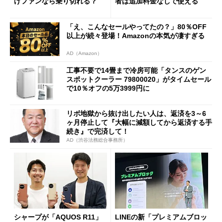
けファンなら乗り切れる？
者は追加料金なしで使える
「え、こんなセールやってたの？」80％OFF
以上が続々登場！Amazonの本気が凄すぎる
AD（Amazon）
工事不要で14畳まで冷房可能「タンスのゲン
スポットクーラー 79800020」がタイムセール
で10％オフの5万3999円に
リボ地獄から抜け出したい人は、返済を3～6
ヶ月停止して『大幅に減額してから返済する手
続き』で完済して！
AD（渋谷法務総合事務所）
シャープが「AQUOS R11」
LINEの新「プレミアムブロッ