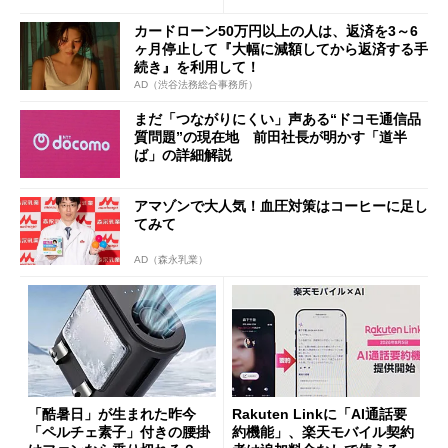
カードローン50万円以上の人は、返済を3～6
ヶ月停止して『大幅に減額してから返済する手
続き』を利用して！
AD（渋谷法務総合事務所）
まだ「つながりにくい」声ある“ドコモ通信品
質問題”の現在地 前田社長が明かす「道半
ば」の詳細解説
アマゾンで大人気！血圧対策はコーヒーに足し
てみて
AD（森永乳業）
「酷暑日」が生まれた昨今
Rakuten Linkに「AI通話要
「ペルチェ素子」付きの腰掛
約機能」、楽天モバイル契約