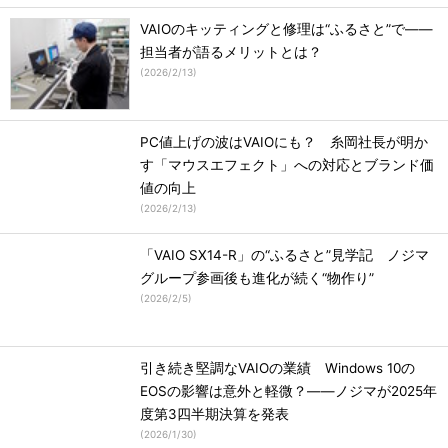
VAIOのキッティングと修理は“ふるさと”で――
担当者が語るメリットとは？
(
2026/2/13
)
PC値上げの波はVAIOにも？ 糸岡社長が明か
す「マウスエフェクト」への対応とブランド価
値の向上
(
2026/2/13
)
「VAIO SX14-R」の“ふるさと”見学記 ノジマ
グループ参画後も進化が続く“物作り”
(
2026/2/5
)
引き続き堅調なVAIOの業績 Windows 10の
EOSの影響は意外と軽微？――ノジマが2025年
度第3四半期決算を発表
(
2026/1/30
)