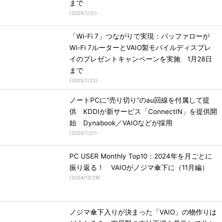
まで
(
2025/1/31
)
「Wi-Fi 7」つながりで実現：バッファローが
Wi-Fi 7ルーターとVAIO製モバイルディスプレ
イのプレゼントキャンペーンを実施 1月28日
まで
(
2025/1/22
)
ノートPCに“売り切り”のau回線を付属して提
供 KDDIが新サービス「ConnectIN」を提供開
始 Dynabook／VAIOなどが採用
(
2025/1/21
)
PC USER Monthly Top10：2024年を月ごとに
振り返る！ VAIOがノジマ傘下に（11月編）
(
2024/12/29
)
ノジマ傘下入りが決まった「VAIO」の物作りは