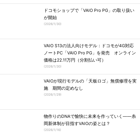
ドコモショップで「VAIO Pro PG」の取り扱い
が開始
(
2026/1/30
)
VAIO S13の法人向けモデル：ドコモが4G対応
ノートPC「VAIO Pro PG」を発売 オンライン
価格は22.11万円（分割払い可）
(
2026/1/30
)
VAIOが現行モデルの「天板ロゴ」無償修理を実
施 期間の定めなし
(
2026/1/29
)
物作りのDNAで愉快に未来を作っていく――糸
岡新体制が目指すVAIOの姿とは？
(
2026/1/16
)