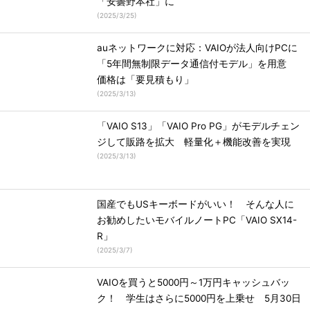
「安曇野本社」に
(
2025/3/25
)
auネットワークに対応：VAIOが法人向けPCに
「5年間無制限データ通信付モデル」を用意
価格は「要見積もり」
(
2025/3/13
)
「VAIO S13」「VAIO Pro PG」がモデルチェン
ジして販路を拡大 軽量化＋機能改善を実現
(
2025/3/13
)
国産でもUSキーボードがいい！ そんな人に
お勧めしたいモバイルノートPC「VAIO SX14-
R」
(
2025/3/7
)
VAIOを買うと5000円～1万円キャッシュバッ
ク！ 学生はさらに5000円を上乗せ 5月30日