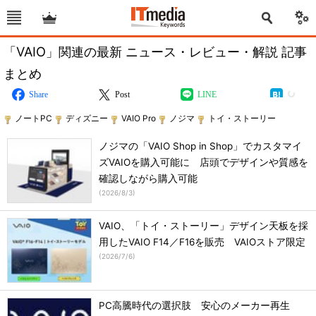
「VAIO」関連の最新 ニュース・レビュー・解説 記事
まとめ
Share
Post
LINE
ノートPC
ディズニー
VAIO Pro
ノジマ
トイ・ストーリー
ノジマの「VAIO Shop in Shop」でカスタマイ
ズVAIOを購入可能に 店頭でデザインや質感を
確認しながら購入可能
(
2026/8/3
)
VAIO、「トイ・ストーリー」デザイン天板を採
用したVAIO F14／F16を販売 VAIOストア限定
(
2026/7/6
)
PC高騰時代の選択肢 安心のメーカー再生