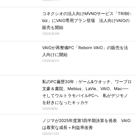
コネクシオの法人向けMVNOサービス「TRIBE-
biz」にVAIO専用プラン登場 法人向けVAIOの
販売も開始
(
2025/8/28
)
VAIOが再整備PC「Reborn VAIO」の販売を法
人向けに開始
(
2025/8/21
)
私のPC遍歴30年：ゲーム&ウオッチ、ワープロ
文豪＆書院、Mebius、LaVie、VAIO、Mac──
そしてウルトラモバイルPCへ 私がデジモノ
を好きになったキッカケ
(
2025/8/5
)
ノジマが2025年度第1四半期決算を発表 VAIO
は着実な成長＋利益率改善
(
2025/7/31
)