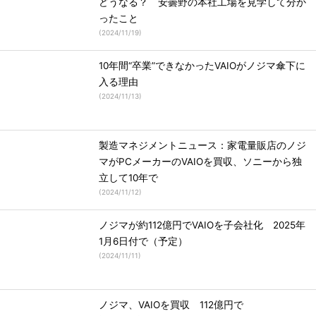
どうなる？ 安曇野の本社工場を見学して分か
ったこと
(
2024/11/19
)
10年間“卒業”できなかったVAIOがノジマ傘下に
入る理由
(
2024/11/13
)
製造マネジメントニュース：家電量販店のノジ
マがPCメーカーのVAIOを買収、ソニーから独
立して10年で
(
2024/11/12
)
ノジマが約112億円でVAIOを子会社化 2025年
1月6日付で（予定）
(
2024/11/11
)
ノジマ、VAIOを買収 112億円で