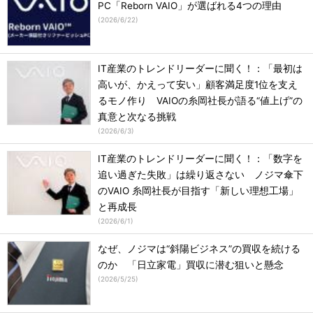
PC「Reborn VAIO」が選ばれる4つの理由
(
2026/6/22
)
IT産業のトレンドリーダーに聞く！：「最初は
高いが、かえって安い」顧客満足度1位を支え
るモノ作り VAIOの糸岡社長が語る“値上げ”の
真意と次なる挑戦
(
2026/6/3
)
IT産業のトレンドリーダーに聞く！：「数字を
追い過ぎた失敗」は繰り返さない ノジマ傘下
のVAIO 糸岡社長が目指す「新しい理想工場」
と再成長
(
2026/6/1
)
なぜ、ノジマは“斜陽ビジネス”の買収を続ける
のか 「日立家電」買収に潜む狙いと懸念
(
2026/5/25
)