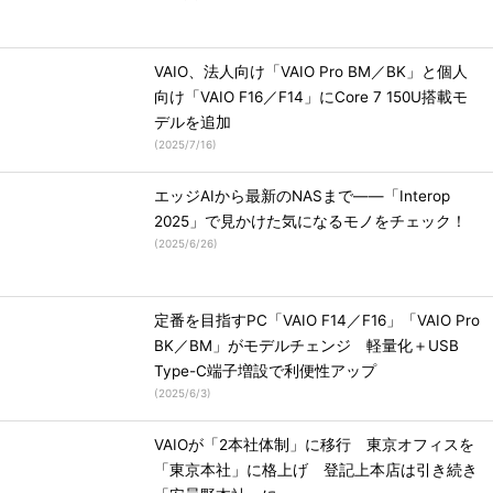
VAIO、法人向け「VAIO Pro BM／BK」と個人
向け「VAIO F16／F14」にCore 7 150U搭載モ
デルを追加
(
2025/7/16
)
エッジAIから最新のNASまで――「Interop
2025」で見かけた気になるモノをチェック！
(
2025/6/26
)
定番を目指すPC「VAIO F14／F16」「VAIO Pro
BK／BM」がモデルチェンジ 軽量化＋USB
Type-C端子増設で利便性アップ
(
2025/6/3
)
VAIOが「2本社体制」に移行 東京オフィスを
「東京本社」に格上げ 登記上本店は引き続き