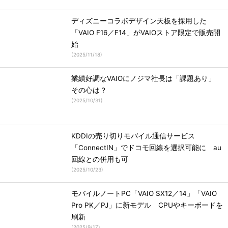
ディズニーコラボデザイン天板を採用した
「VAIO F16／F14」がVAIOストア限定で販売開
始
(
2025/11/18
)
業績好調なVAIOにノジマ社長は「課題あり」
その心は？
(
2025/10/31
)
KDDIの売り切りモバイル通信サービス
「ConnectIN」でドコモ回線を選択可能に au
回線との併用も可
(
2025/10/23
)
モバイルノートPC「VAIO SX12／14」「VAIO
Pro PK／PJ」に新モデル CPUやキーボードを
刷新
(
2025/9/17
)