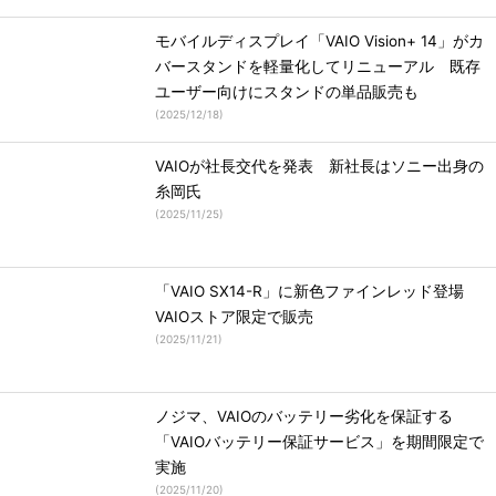
モバイルディスプレイ「VAIO Vision+ 14」がカ
バースタンドを軽量化してリニューアル 既存
ユーザー向けにスタンドの単品販売も
(
2025/12/18
)
VAIOが社長交代を発表 新社長はソニー出身の
糸岡氏
(
2025/11/25
)
「VAIO SX14-R」に新色ファインレッド登場
VAIOストア限定で販売
(
2025/11/21
)
ノジマ、VAIOのバッテリー劣化を保証する
「VAIOバッテリー保証サービス」を期間限定で
実施
(
2025/11/20
)