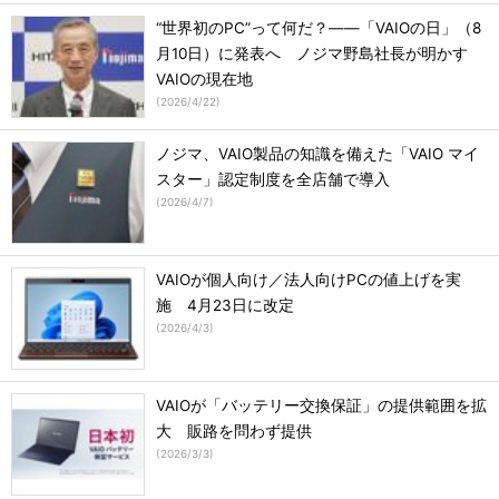
“世界初のPC”って何だ？――「VAIOの日」（8
月10日）に発表へ ノジマ野島社長が明かす
VAIOの現在地
(
2026/4/22
)
ノジマ、VAIO製品の知識を備えた「VAIO マイ
スター」認定制度を全店舗で導入
(
2026/4/7
)
VAIOが個人向け／法人向けPCの値上げを実
施 4月23日に改定
(
2026/4/3
)
VAIOが「バッテリー交換保証」の提供範囲を拡
大 販路を問わず提供
(
2026/3/3
)