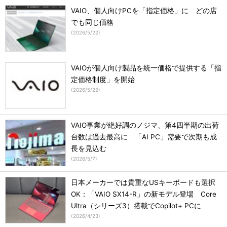
VAIO、個人向けPCを「指定価格」に どの店
でも同じ価格
(
2026/5/22
)
VAIOが個人向け製品を統一価格で提供する「指
定価格制度」を開始
(
2026/5/22
)
VAIO事業が絶好調のノジマ、第4四半期の出荷
台数は過去最高に 「AI PC」需要で次期も成
長を見込む
(
2026/5/7
)
日本メーカーでは貴重なUSキーボードも選択
OK：「VAIO SX14-R」の新モデル登場 Core
Ultra（シリーズ3）搭載でCopilot+ PCに
(
2026/4/23
)