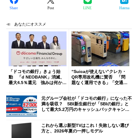
Share
Post
LINE
Hatena
あなたにオススメ
「ドコモの銀行」きょう始
“Suicaが使えない”クレカ・
動 「d NEOBANK」消滅、
QR専用改札機に賛否 「問
最大4.5％還元 強みは何か解
題なく運用できる」「交通系I
説
Cの方がスムーズ」
元グループ会社が「ドコモの銀行」になった不
満を吸収？ SBI新生銀行が「SBIの銀行」と
して最大5.2万円のキャッシュバックキャンペ
ーンを開催
これから選ぶ新型TVはこれ！失敗しない選び
方と、2026年夏の一押しモデル