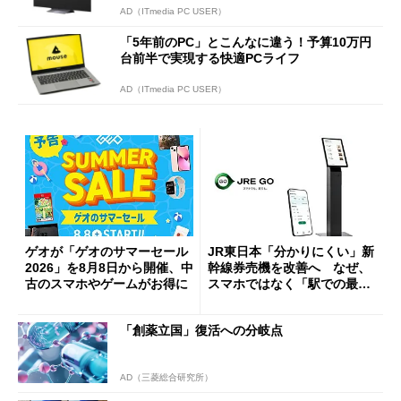
AD（ITmedia PC USER）
「5年前のPC」とこんなに違う！予算10万円
台前半で実現する快適PCライフ
AD（ITmedia PC USER）
ゲオが「ゲオのサマーセール
JR東日本「分かりにくい」新
2026」を8月8日から開催、中
幹線券売機を改善へ なぜ、
古のスマホやゲームがお得に
スマホではなく「駅での最短
1分購入」を実現？
「創薬立国」復活への分岐点
AD（三菱総合研究所）