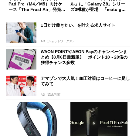
Pad Pro（M4／M5）向けケ
ル」に「Galaxy Z8」シリー
ース「The Frost Air」発売
ズ3機種が登場 「moto g37
ケースフィニットから
j」や「OPPO Find X9 Ultr
a」も
1日だけ働きたい、を叶える求人サイト
AD（ショットワークス）
WAON POINTやAEON Payのキャンペーンま
とめ【8月6日最新版】 ポイント10～20倍の
獲得チャンス多数
アマゾンで大人気！血圧対策はコーヒーに足し
てみて
AD（森永乳業）