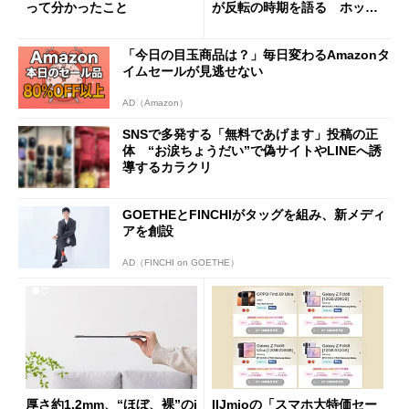
って分かったこと
が反転の時期を語る ホッピ
ング対策は「真剣にやりすぎ
た」
「今日の目玉商品は？」毎日変わるAmazonタ
イムセールが見逃せない
AD（Amazon）
SNSで多発する「無料であげます」投稿の正
体 “お涙ちょうだい”で偽サイトやLINEへ誘
導するカラクリ
GOETHEとFINCHIがタッグを組み、新メディ
アを創設
AD（FINCHI on GOETHE）
厚さ約1.2mm、“ほぼ、裸”のi
IIJmioの「スマホ大特価セー