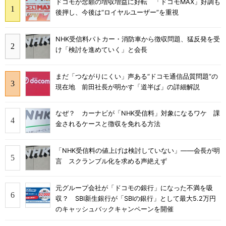
ドコモが念願の増収増益に好転 「ドコモMAX」好調も
後押し、今後は“ロイヤルユーザー”を重視
NHK受信料パトカー・消防車から徴収問題、猛反発を受
け「検討を進めていく」と会長
まだ「つながりにくい」声ある“ドコモ通信品質問題”の
現在地 前田社長が明かす「道半ば」の詳細解説
なぜ？ カーナビが「NHK受信料」対象になるワケ 課
金されるケースと徴収を免れる方法
「NHK受信料の値上げは検討していない」――会長が明
言 スクランブル化を求める声絶えず
元グループ会社が「ドコモの銀行」になった不満を吸
収？ SBI新生銀行が「SBIの銀行」として最大5.2万円
のキャッシュバックキャンペーンを開催