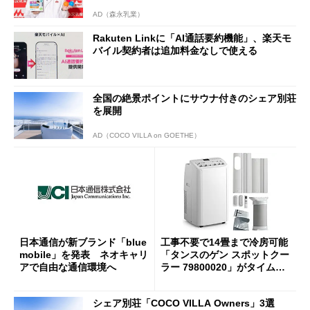
AD（森永乳業）
Rakuten Linkに「AI通話要約機能」、楽天モ
バイル契約者は追加料金なしで使える
全国の絶景ポイントにサウナ付きのシェア別荘
を展開
AD（COCO VILLA on GOETHE）
日本通信が新ブランド「blue
工事不要で14畳まで冷房可能
mobile」を発表 ネオキャリ
「タンスのゲン スポットクー
アで自由な通信環境へ
ラー 79800020」がタイムセ
ールで10％オフの5万3999円
に
シェア別荘「COCO VILLA Owners」3選