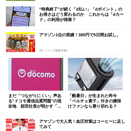
“特典終了”が続く「d払い」「dポイント」の
お得さはどう変わるのか これからは「dカー
ド」の利用が得策？
アマゾン1位の実績！380円で5日間お試し。
AD（ハーブ健康本舗）
まだ「つながりにくい」声あ
「酷暑日」が生まれた昨今
る“ドコモ通信品質問題”の現
「ペルチェ素子」付きの腰掛
在地 前田社長が明かす「道
けファンなら乗り切れる？
半ば」の詳細解説
アマゾンで大人気！血圧対策はコーヒーに足し
てみて