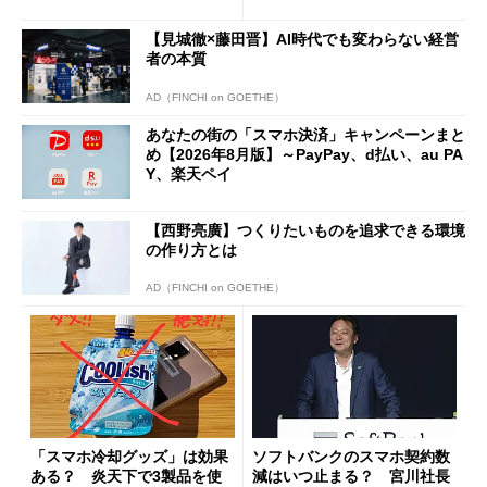
施策がめじろ押し
と戸惑いも
【見城徹×藤田晋】AI時代でも変わらない経営
者の本質
AD（FINCHI on GOETHE）
あなたの街の「スマホ決済」キャンペーンまと
め【2026年8月版】～PayPay、d払い、au PA
Y、楽天ペイ
【西野亮廣】つくりたいものを追求できる環境
の作り方とは
AD（FINCHI on GOETHE）
「スマホ冷却グッズ」は効果
ソフトバンクのスマホ契約数
ある？ 炎天下で3製品を使
減はいつ止まる？ 宮川社長