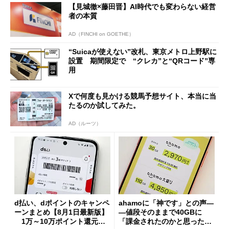
【見城徹×藤田晋】AI時代でも変わらない経営
者の本質
AD（FINCHI on GOETHE）
“Suicaが使えない”改札、東京メトロ上野駅に
設置 期間限定で “クレカ”と“QRコード”専
用
Xで何度も見かける競馬予想サイト、本当に当
たるのか試してみた。
AD（ルーツ）
d払い、dポイントのキャンペ
ahamoに「神です」との声―
ーンまとめ【8月1日最新版】
―値段そのままで40GBに
1万～10万ポイント還元の
「課金されたのかと思った」