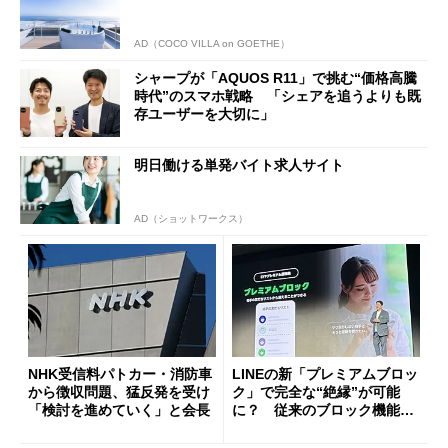
AD（COCO VILLA on GOETHE）
シャープが「AQUOS R11」で挑む“価格高騰
時代”のスマホ戦略 「シェアを追うよりも既
存ユーザーを大切に」
明日働ける単発バイト求人サイト
AD（ショットワークス）
NHK受信料パトカー・消防車
LINEの新「プレミアムブロッ
から徴収問題、猛反発を受け
ク」で完全な“絶縁”が可能
「検討を進めていく」と会長
に？ 従来のブロック機能と
の決定的な違い