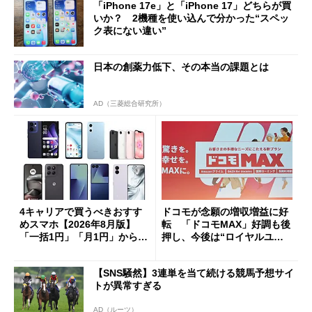
「iPhone 17e」と「iPhone 17」どちらが買
いか？ 2機種を使い込んで分かった“スペッ
ク表にない違い”
日本の創薬力低下、その本当の課題とは
AD（三菱総合研究所）
4キャリアで買うべきおすす
ドコモが念願の増収増益に好
めスマホ【2026年8月版】
転 「ドコモMAX」好調も後
「一括1円」「月1円」からお
押し、今後は“ロイヤルユー
得なiPhone／Pixel／Galaxy
ザー”を重視
まで
【SNS騒然】3連単を当て続ける競馬予想サイ
トが異常すぎる
AD（ルーツ）