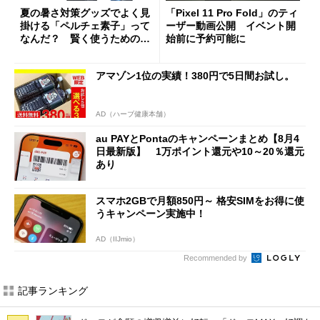
夏の暑さ対策グッズでよく見
「Pixel 11 Pro Fold」のティ
掛ける「ペルチェ素子」って
ーザー動画公開 イベント開
なんだ？ 賢く使うための注
始前に予約可能に
意点も
アマゾン1位の実績！380円で5日間お試し。
AD（ハーブ健康本舗）
au PAYとPontaのキャンペーンまとめ【8月4
日最新版】 1万ポイント還元や10～20％還元
あり
スマホ2GBで月額850円～ 格安SIMをお得に使
うキャンペーン実施中！
AD（IIJmio）
Recommended by
記事ランキング