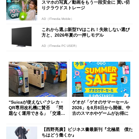
スマホの写真／動画をもう一段安全に 買い切
りクラウドストレージ
AD（ITmedia Mobile）
これから選ぶ新型TVはこれ！失敗しない選び
方と、2026年夏の一押しモデル
AD（ITmedia PC USER）
“Suicaが使えない”クレカ・
ゲオが「ゲオのサマーセール
QR専用改札機に賛否 「問
2026」を8月8日から開催、中
題なく運用できる」「交通系I
古のスマホやゲームがお得に
Cの方がスムーズ」
【西野亮廣】ビジネス書最新刊『北極星 僕た
ちはどう働くか』