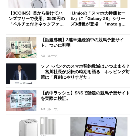
【3COINS】首から掛けてハ
IIJmioの「スマホ大特価セー
ンズフリーで使用、3520円の
ル」に「Galaxy Z8」シリー
「ペルチェ付きネックファ
ズ3機種が登場 「moto g37
ン」
j」や「OPPO Find X9 Ultr
a」も
【話題沸騰】3連単連続的中の競馬予想サイ
ト、ついに判明
AD（ルーツ）
ソフトバンクのスマホ契約数減はいつ止まる？
宮川社長が反転の時期を語る ホッピング対
策は「真剣にやりすぎた」
【的中ラッシュ】SNSで話題の競馬予想サイト
を実際に検証。
AD（ルーツ）