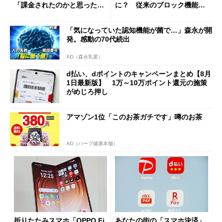
「課金されたのかと思った」
に？ 従来のブロック機能と
と戸惑いも
の決定的な違い
「気になっていた認知機能が菌で…」森永が開
発。感動の70代続出
AD（森永乳業）
d払い、dポイントのキャンペーンまとめ【8月
1日最新版】 1万～10万ポイント還元の施策
がめじろ押し
アマゾン1位「このお茶ガチです」噂のお茶
AD（ハーブ健康本舗）
折りたたみスマホ「OPPO Fi
あなたの街の「スマホ決済」