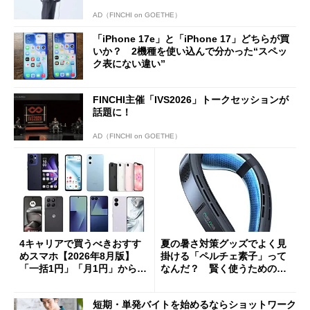
AD（FINCHI on GOETHE）
「iPhone 17e」と「iPhone 17」どちらが買
いか？ 2機種を使い込んで分かった“スペッ
ク表にない違い”
FINCHI主催「IVS2026」トークセッションが
話題に！
AD（FINCHI on GOETHE）
4キャリアで買うべきおすす
夏の暑さ対策グッズでよく見
めスマホ【2026年8月版】
掛ける「ペルチェ素子」って
「一括1円」「月1円」からお
なんだ？ 賢く使うための注
得なiPhone／Pixel／Galaxy
意点も
まで
短期・単発バイトを始めるならショットワーク