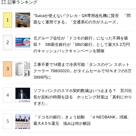
記事ランキング
“Suicaが使えない”クレカ・QR専用改札機に賛否 「問
題なく運用できる」「交通系ICの方がスムーズ」
元グループ会社が「ドコモの銀行」になった不満を吸
収？ SBI新生銀行が「SBIの銀行」として最大5.2万円
のキャッシュバックキャンペーンを開催
工事不要で14畳まで冷房可能「タンスのゲン スポット
クーラー 79800020」がタイムセールで10％オフの5万
3999円に
ソフトバンクのスマホ契約数減はいつ止まる？ 宮川社
長が反転の時期を語る ホッピング対策は「真剣にやり
すぎた」
「ドコモの銀行」きょう始動 「d NEOBANK」消滅、
最大4.5％還元 強みは何か解説