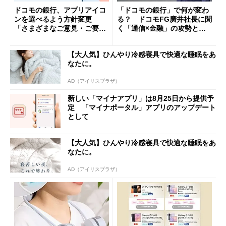
ドコモの銀行、アプリアイコ
「ドコモの銀行」で何が変わ
ンを選べるよう方針変更
る？ ドコモFG廣井社長に聞
「さまざまなご意見・ご要望
く「通信×金融」の攻勢とグ
を踏まえ」
ループ戦略
【大人気】ひんやり冷感寝具で快適な睡眠をあ
なたに。
AD（アイリスプラザ）
新しい「マイナアプリ」は8月25日から提供予
定 「マイナポータル」アプリのアップデート
として
【大人気】ひんやり冷感寝具で快適な睡眠をあ
なたに。
AD（アイリスプラザ）