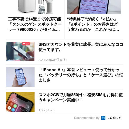
工事不要で14畳まで冷房可能
“特典終了”が続く「d払い」
「タンスのゲン スポットクー
「dポイント」のお得さはど
ラー 79800020」がタイムセ
う変わるのか これからは
ールで10％オフの5万3999円
「dカード」の利用が得策？
に
SNSアカウントを着実に成長。実はみんなココ
使ってます。
AD（Dreaw合同会社）
「iPhone Air」本音レビュー：使って分かっ
た「バッテリーの持ち」と「ケース選び」の悩
ましさ
スマホ2GBで月額850円～ 格安SIMをお得に使
うキャンペーン実施中！
AD（IIJmio）
Recommended by