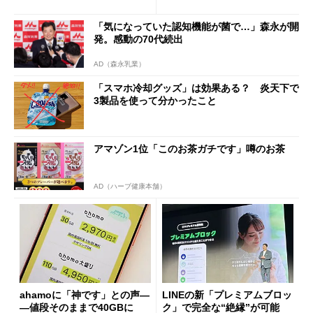
も既存ユーザーを大切に」
Wi-Fi「00000JAPAN」も開
放
「気になっていた認知機能が菌で…」森永が開
発。感動の70代続出
AD（森永乳業）
「スマホ冷却グッズ」は効果ある？ 炎天下で
3製品を使って分かったこと
アマゾン1位「このお茶ガチです」噂のお茶
AD（ハーブ健康本舗）
ahamoに「神です」との声―
LINEの新「プレミアムブロッ
―値段そのままで40GBに
ク」で完全な“絶縁”が可能