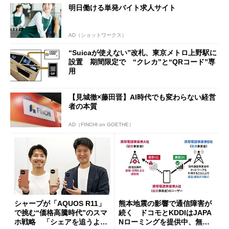
明日働ける単発バイト求人サイト
開催
AD（ショットワークス）
“Suicaが使えない”改札、東京メトロ上野駅に
設置 期間限定で “クレカ”と“QRコード”専
用
【見城徹×藤田晋】AI時代でも変わらない経営
者の本質
AD（FINCHI on GOETHE）
シャープが「AQUOS R11」
熊本地震の影響で通信障害が
で挑む“価格高騰時代”のスマ
続く ドコモとKDDIはJAPA
ホ戦略 「シェアを追うより
Nローミングを提供中、無料