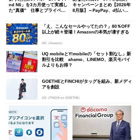
nd N6」を3カ月使って実感し
キャンペーンまとめ【2026年
た“真価” 仕事とプライベー
8月版】～PayPay、d払い、a
トで大活躍
u PAY、楽天ペイ
「え、こんなセールやってたの？」80％OFF
以上が続々登場！Amazonの本気が凄すぎる
AD（Amazon）
UQ mobileとY!mobileの「セット割なし」新
割引を比較 ahamo、LINEMO、楽天モバイ
ルよりもお得？
GOETHEとFINCHIがタッグを組み、新メディ
アを創設
AD（FINCHI on GOETHE）