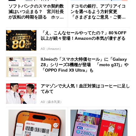
ソフトバンクのスマホ契約数
ドコモの銀行、アプリアイコ
減はいつ止まる？ 宮川社長
ンを選べるよう方針変更
が反転の時期を語る ホッピ
「さまざまなご意見・ご要望
ング対策は「真剣にやりすぎ
を踏まえ」
た」
「え、こんなセールやってたの？」80％OFF
以上が続々登場！Amazonの本気が凄すぎる
AD（Amazon）
IIJmioの「スマホ大特価セール」に「Galaxy
Z8」シリーズ3機種が登場 「moto g37j」や
「OPPO Find X9 Ultra」も
アマゾンで大人気！血圧対策はコーヒーに足し
てみて
AD（森永乳業）