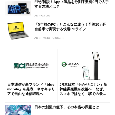
FPが解説！Apple製品を分割手数料0円で入手
する方法とは？
AD（Fav-Log）
「5年前のPC」とこんなに違う！予算10万円
台前半で実現する快適PCライフ
AD（ITmedia PC USER）
日本通信が新ブランド「blue
JR東日本「分かりにくい」新
mobile」を発表 ネオキャリ
幹線券売機を改善へ なぜ、
アで自由な通信環境へ
スマホではなく「駅での最短
1分購入」を実現？
日本の創薬力低下、その本当の課題とは