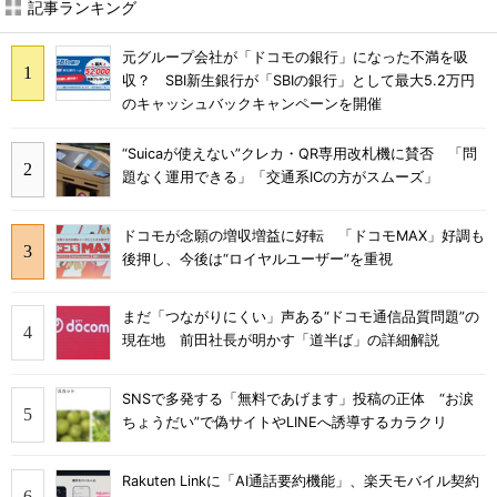
記事ランキング
元グループ会社が「ドコモの銀行」になった不満を吸
収？ SBI新生銀行が「SBIの銀行」として最大5.2万円
のキャッシュバックキャンペーンを開催
“Suicaが使えない”クレカ・QR専用改札機に賛否 「問
題なく運用できる」「交通系ICの方がスムーズ」
ドコモが念願の増収増益に好転 「ドコモMAX」好調も
後押し、今後は“ロイヤルユーザー”を重視
まだ「つながりにくい」声ある“ドコモ通信品質問題”の
現在地 前田社長が明かす「道半ば」の詳細解説
SNSで多発する「無料であげます」投稿の正体 “お涙
ちょうだい”で偽サイトやLINEへ誘導するカラクリ
Rakuten Linkに「AI通話要約機能」、楽天モバイル契約