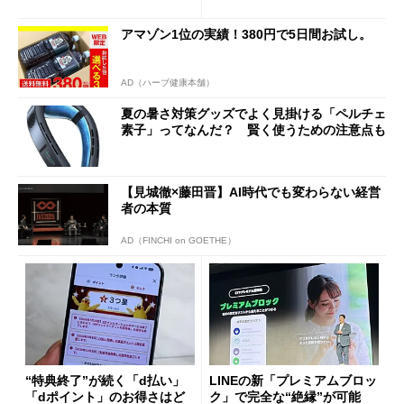
ド”専用
アマゾン1位の実績！380円で5日間お試し。
AD（ハーブ健康本舗）
夏の暑さ対策グッズでよく見掛ける「ペルチェ
素子」ってなんだ？ 賢く使うための注意点も
【見城徹×藤田晋】AI時代でも変わらない経営
者の本質
AD（FINCHI on GOETHE）
“特典終了”が続く「d払い」
LINEの新「プレミアムブロッ
「dポイント」のお得さはど
ク」で完全な“絶縁”が可能