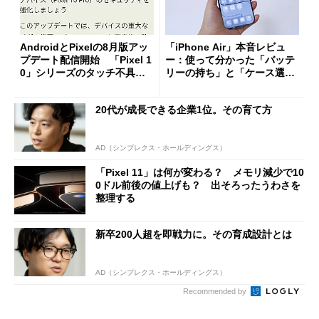
AndroidとPixelの8月版アッ
「iPhone Air」本音レビュ
プデート配信開始 「Pixel 1
ー：使って分かった「バッテ
0」シリーズのタッチ不具合
リーの持ち」と「ケース選
修正やGPU性能改善なども
び」の悩ましさ
20代が成長できる企業1位。その育て方
AD（シンプレクス・ホールディングス）
「Pixel 11」は何が変わる？ メモリ減少で10
0ドル前後の値上げも？ 出そろったうわさを
整理する
新卒200人超を即戦力に。その育成設計とは
AD（シンプレクス・ホールディングス）
Recommended by