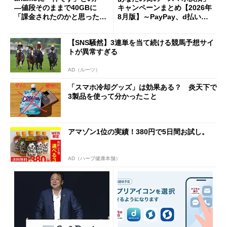
―値段そのままで40GBに
キャンペーンまとめ【2026年
「課金されたのかと思った」
8月版】～PayPay、d払い、a
と戸惑いも
u PAY、楽天ペイ
【SNS騒然】3連単を当て続ける競馬予想サイ
トが異常すぎる
AD（ルーツ）
「スマホ冷却グッズ」は効果ある？ 炎天下で
3製品を使って分かったこと
アマゾン1位の実績！380円で5日間お試し。
AD（ハーブ健康本舗）