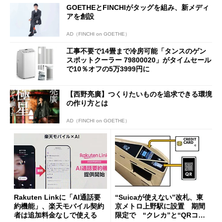
GOETHEとFINCHIがタッグを組み、新メディ
アを創設
AD（FINCHI on GOETHE）
工事不要で14畳まで冷房可能「タンスのゲン
スポットクーラー 79800020」がタイムセール
で10％オフの5万3999円に
【西野亮廣】つくりたいものを追求できる環境
の作り方とは
AD（FINCHI on GOETHE）
Rakuten Linkに「AI通話要
“Suicaが使えない”改札、東
約機能」、楽天モバイル契約
京メトロ上野駅に設置 期間
者は追加料金なしで使える
限定で “クレカ”と“QRコー