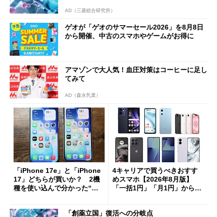
AD（三菱総合研究所）
ゲオが「ゲオのサマーセール2026」を8月8日
から開催、中古のスマホやゲームがお得に
アマゾンで大人気！血圧対策はコーヒーに足し
てみて
AD（森永乳業）
「iPhone 17e」と「iPhone
4キャリアで買うべきおすす
17」どちらが買いか？ 2機
めスマホ【2026年8月版】
種を使い込んで分かった“ス
「一括1円」「月1円」からお
ペック表にない違い”
得なiPhone／Pixel／Galaxy
まで
「創薬立国」復活への分岐点