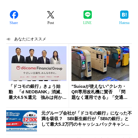
Share
Post
LINE
Hatena
あなたにオススメ
「ドコモの銀行」きょう始
“Suicaが使えない”クレカ・
動 「d NEOBANK」消滅、
QR専用改札機に賛否 「問
最大4.5％還元 強みは何か解
題なく運用できる」「交通系I
説
Cの方がスムーズ」
元グループ会社が「ドコモの銀行」になった不
満を吸収？ SBI新生銀行が「SBIの銀行」と
して最大5.2万円のキャッシュバックキャンペ
ーンを開催