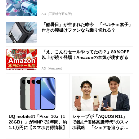
AD（三菱総合研究所）
「酷暑日」が生まれた昨今 「ペルチェ素子」
付きの腰掛けファンなら乗り切れる？
「え、こんなセールやってたの？」80％OFF
以上が続々登場！Amazonの本気が凄すぎる
AD（Amazon）
UQ mobileの「Pixel 10a（1
シャープが「AQUOS R11」
28GB）」がMNPで2年間、約
で挑む“価格高騰時代”のスマ
1.1万円に【スマホお得情報】
ホ戦略 「シェアを追うより
も既存ユーザーを大切に」