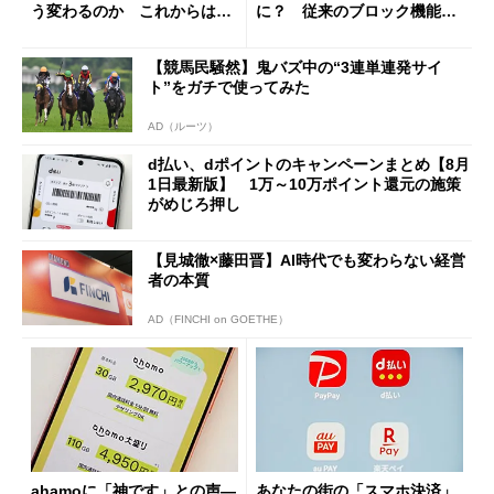
う変わるのか これからは
に？ 従来のブロック機能と
「dカード」の利用が得策？
の決定的な違い
【競馬民騒然】鬼バズ中の“3連単連発サイ
ト”をガチで使ってみた
AD（ルーツ）
d払い、dポイントのキャンペーンまとめ【8月
1日最新版】 1万～10万ポイント還元の施策
がめじろ押し
【見城徹×藤田晋】AI時代でも変わらない経営
者の本質
AD（FINCHI on GOETHE）
ahamoに「神です」との声―
あなたの街の「スマホ決済」