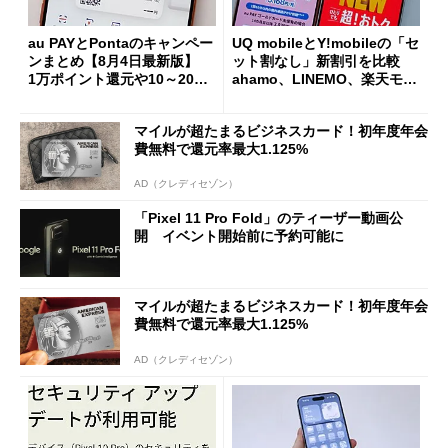
au PAYとPontaのキャンペー
UQ mobileとY!mobileの「セ
ンまとめ【8月4日最新版】
ット割なし」新割引を比較
1万ポイント還元や10～20％
ahamo、LINEMO、楽天モバ
還元あり
イルよりもお得？
マイルが超たまるビジネスカード！初年度年会
費無料で還元率最大1.125%
AD（クレディセゾン）
「Pixel 11 Pro Fold」のティーザー動画公
開 イベント開始前に予約可能に
マイルが超たまるビジネスカード！初年度年会
費無料で還元率最大1.125%
AD（クレディセゾン）