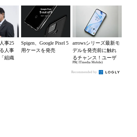
ムを発売 5日間限定
オフ
で30％...
人事25
Spigen、Google Pixel 5
arrowsシリーズ最新モ
る人事
用ケースを発売
デルを発売前に触れ
「組織
るチャンス！ユーザ
PR( ITmedia Mobile)
G評価」
ー座談会開催
Recommended by