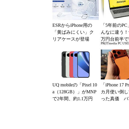
ESRからiPhone用の
「5年前のPC
「黄ばみにくい」ク
んなに違う！
リアケースが登場
万円台前半で
PR(ITmedia PC USE
MagSafe対応でスタン
る快適PCラ
ド機能付き
UQ mobileの「Pixel 10
「iPhone 17 
a（128GB）」がMNP
カ月使い倒し
で2年間、約1.1万円
った真価 バ
に【スマホお得...
ーと放熱性能
足だが細かな..