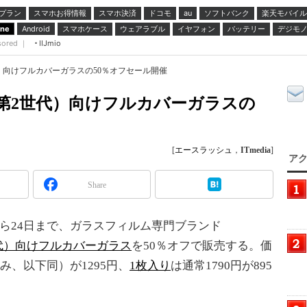
プラン
スマホお得情報
スマホ決済
ドコモ
ソフトバンク
楽天モバイル
au
スマホケース
ウェアラブル
イヤフォン
バッテリー
デジモ
one
Android
sored ｜
IIJmio
2世代）向けフルカバーガラスの50％オフセール開催
 SE（第2世代）向けフルカバーガラスの
[
エースラッシュ
，
ITmedia
]
アク
Share
ら24日まで、ガラスフィルム専門ブランド
第2世代）向けフルカバーガラス
を50％オフで販売する。価
込み、以下同）が1295円、
1枚入り
は通常1790円が895