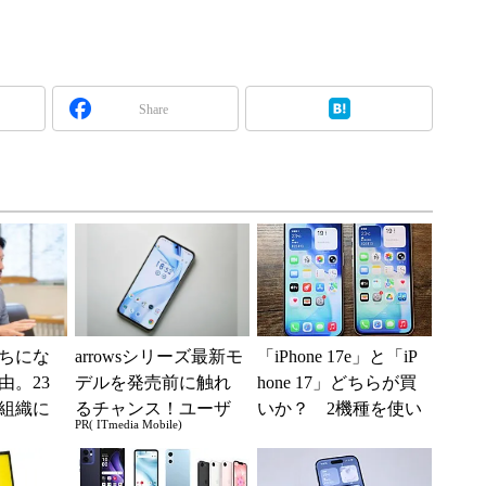
Share
ちにな
arrowsシリーズ最新モ
「iPhone 17e」と「iP
由。23
デルを発売前に触れ
hone 17」どちらが買
組織に
るチャンス！ユーザ
いか？ 2機種を使い
PR( ITmedia Mobile)
つの要
ー座談会開催
込んで分かった“スペ
ッ...