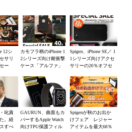
ne 12シ
カモフラ柄のiPhone 1
Spigen、iPhone SE／ 1
セサリ
2シリーズ向け耐衝撃
1シリーズ向けアクセ
フセー
ケース「アルファ」
サリーの20％オフセ
15％オ
が40％オフ 5月5日
ール
まで
・叱責
GAURUN、曲面もカ
Spigenが秋のお出か
た。経
バーするApple Watch
けフェア レジャー
スすべ
向けTPU保護フィル
アイテムを最大68％