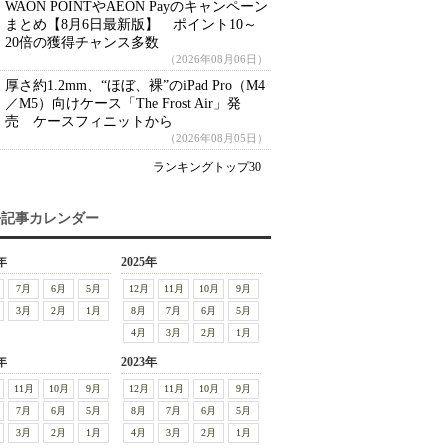
WAON POINTやAEON Payのキャンペーン
まとめ【8月6日最新版】 ポイント10～
20倍の獲得チャンス多数
（2026年08月06日）
厚さ約1.2mm、“ほぼ、裸”のiPad Pro（M4
／M5）向けケース「The Frost Air」発
売 ケースフィニットから
（2026年08月05日）
ランキングトップ30
去記事カレンダー
年
2025年
7月
6月
5月
12月
11月
10月
9月
3月
2月
1月
8月
7月
6月
5月
4月
3月
2月
1月
年
2023年
11月
10月
9月
12月
11月
10月
9月
7月
6月
5月
8月
7月
6月
5月
3月
2月
1月
4月
3月
2月
1月