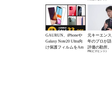
売 20％オフクーポ
き2つの背反
ンも
GAURUN、iPhoneや
元キーエンス
Galaxy Note20 Ultra向
年のプロが語
け保護フィルムをAm
評価の勘所。
PR(ビズヒント)
azonプラ...
を腐らせるN
とは？