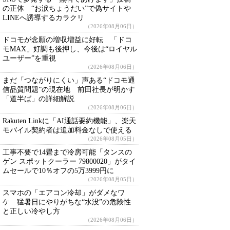
の正体 “お涙ちょうだい”で偽サイトや
LINEへ誘導するカラクリ
（2026年08月06日）
ドコモが念願の増収増益に好転 「ドコ
モMAX」好調も後押し、今後は“ロイヤル
ユーザー”を重視
（2026年08月06日）
まだ「つながりにくい」声ある“ドコモ通
信品質問題”の現在地 前田社長が明かす
「道半ば」の詳細解説
（2026年08月06日）
Rakuten Linkに「AI通話要約機能」、楽天
モバイル契約者は追加料金なしで使える
（2026年08月05日）
工事不要で14畳まで冷房可能「タンスの
ゲン スポットクーラー 79800020」がタイ
ムセールで10％オフの5万3999円に
（2026年08月05日）
スマホの「エアコン冷却」がダメなワ
ケ 猛暑日にやりがちな“水没”の危険性
と正しい冷やし方
（2026年08月06日）