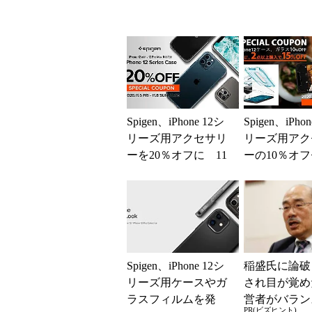
Spigen、iPhone 12シ
Spigen、iPho
リーズ用アクセサリ
リーズ用アク
ーを20％オフに 11
ーの10％オ
月6日～8日
ル 2点購入で
フ
Spigen、iPhone 12シ
稲盛氏に論破
リーズ用ケースやガ
され目が覚め
ラスフィルムを発
営者がバラン
PR(ビズヒント)