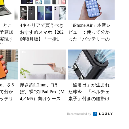
」とこ
4キャリアで買うべき
「iPhone Air」本音レ
予算10
おすすめスマホ【202
ビュー：使って分か
実現す
6年8月版】「一括1
った「バッテリーの
R)
イフ
円」「月1円」からお
持ち」と「ケース選
得なiPhone／...
び」の悩ましさ
Pro」を5
厚さ約1.2mm、“ほ
「酷暑日」が生まれ
て分か
ぼ、裸”のiPad Pro（M
た昨今 「ペルチェ
ッテリ
4／M5）向けケース
素子」付きの腰掛け
には満
「The Frost Air...
ファンなら乗り切れ
.
る？
Recommended by