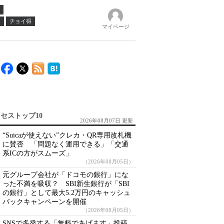
ノ
チョイ得
マイページ
セストップ10
2026年08月07日 更新
“Suicaが使えない”クレカ・QR専用改札機
に賛否 「問題なく運用できる」「交通
系ICの方がスムーズ」
（2026年08月05日）
元グループ会社が「ドコモの銀行」にな
った不満を吸収？ SBI新生銀行が「SBI
の銀行」として最大5.2万円のキャッシュ
バックキャンペーンを開催
（2026年08月05日）
SNSで多発する「無料であげます」投稿