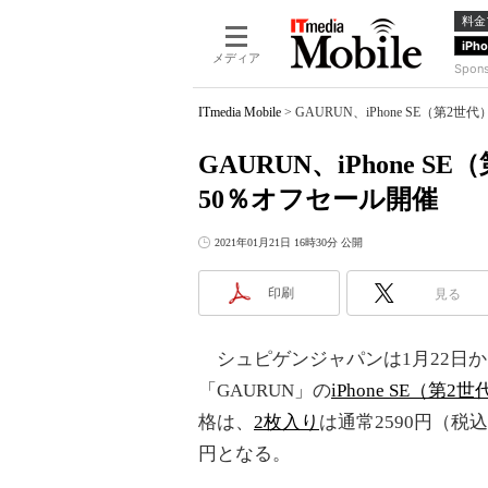
料金
iPh
メディア
Spon
ITmedia Mobile
>
GAURUN、iPhone SE（第
GAURUN、iPhone
50％オフセール開催
2021年01月21日 16時30分 公開
印刷
見る
シュピゲンジャパンは1月22日か
「GAURUN」の
iPhone SE（
格は、
2枚入り
は通常2590円（税
円となる。