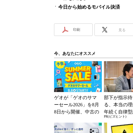
今日から始めるモバイル決済
印刷
見る
今、あなたにオススメ
ゲオが「ゲオのサマ
部下が指示待
ーセール2026」を8月
る、本当の理
8日から開催、中古の
年続く自律型
PR(ビズヒント)
スマホやゲームがお
共通する「3
得に
素」