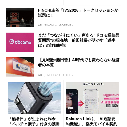
ザー”を重視
「dカード」の利用が得策？
FINCHI主催「IVS2026」トークセッションが
話題に！
AD（FINCHI on GOETHE）
まだ「つながりにくい」声ある“ドコモ通信品
質問題”の現在地 前田社長が明かす「道半
ば」の詳細解説
【見城徹×藤田晋】AI時代でも変わらない経営
者の本質
AD（FINCHI on GOETHE）
「酷暑日」が生まれた昨今
Rakuten Linkに「AI通話要
「ペルチェ素子」付きの腰掛
約機能」、楽天モバイル契約