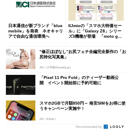
日本通信が新ブランド「blue
IIJmioの「スマホ大特価セー
mobile」を発表 ネオキャリ
ル」に「Galaxy Z8」シリー
アで自由な通信環境へ
ズ3機種が登場 「moto g37
j」や「OPPO Find X9 Ultr
a」も
“修正ほぼなし”お尻フェチ全編完全新作の「お
尻特化写真集」
AD（小学館Gravidia.jp）
「Pixel 11 Pro Fold」のティーザー動画公
開 イベント開始前に予約可能に
スマホ2GBで月額850円～ 格安SIMをお得に使
うキャンペーン実施中！
AD（IIJmio）
Recommended by