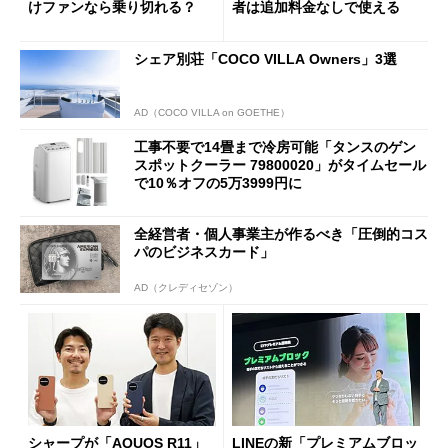
けファンなら乗り切れる？
者は追加料金なしで使える
シェア別荘「COCO VILLA Owners」3選
AD（COCO VILLA on GOETHE）
工事不要で14畳まで冷房可能「タンスのゲン
スポットクーラー 79800020」がタイムセール
で10％オフの5万3999円に
全経営者・個人事業主が作るべき「圧倒的コス
パのビジネスカード」
AD（クレディセゾン）
シャープが「AQUOS R11」
LINEの新「プレミアムブロッ