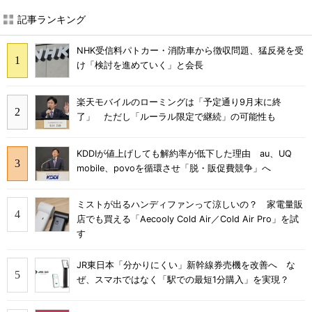
記事ランキング
NHK受信料パトカー・消防車から徴収問題、猛反発を受
け「検討を進めていく」と会長
楽天モバイルのローミングは「予定通り9月末に終
了」 ただし「ルーラル限定で継続」の可能性も
KDDIが値上げしても解約率が低下した理由 au、UQ
mobile、povoを循環させ「脱・販促費競争」へ
ミストが出るハンディファンって涼しいの？ 家電量販
店でも買える「Aecooly Cold Air／Cold Air Pro」を試
す
JR東日本「分かりにくい」新幹線券売機を改善へ な
ぜ、スマホではなく「駅での最短1分購入」を実現？