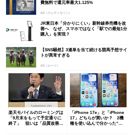
費無料で還元率最大1.125%
AD（クレディセゾン）
JR東日本「分かりにくい」新幹線券売機を改
善へ なぜ、スマホではなく「駅での最短1分
購入」を実現？
【SNS騒然】3連単を当て続ける競馬予想サイ
トが異常すぎる
AD（ルーツ）
楽天モバイルのローミングは
「iPhone 17e」と「iPhone
「9月末をもって予定通りに
17」どちらが買いか？ 2機
終了」 狙いは「品質改善」
種を使い込んで分かった“ス
ただし「ルーラル限定で期
ペック表にない違い”
限を切った新契約」の可能性