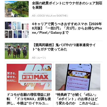
全国の絶景ポイントにサウナ付きのシェア別荘
も
を展開
AD（COCO VILLA on GOETHE）
4キャリアで買うべきおすすめスマホ【2026年
8月版】「一括1円」「月1円」からお得なiPho
ne／Pixel／Galaxyまで
【競馬民騒然】鬼バズ中の“3連単連発サイ
ト”をガチで使ってみた
AD（ルーツ）
ドコモが念願の増収増益に好
“特典終了”が続く「d払い」
転 「ドコモMAX」好調も後
「dポイント」のお得さはど
押し、今後は“ロイヤルユー
う変わるのか これからは