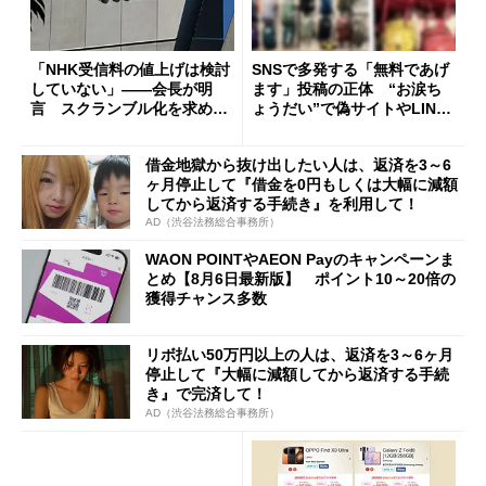
「NHK受信料の値上げは検討
SNSで多発する「無料であげ
していない」――会長が明
ます」投稿の正体 “お涙ち
言 スクランブル化を求める
ょうだい”で偽サイトやLINE
声絶えず
へ誘導するカラクリ
借金地獄から抜け出したい人は、返済を3～6
ヶ月停止して『借金を0円もしくは大幅に減額
してから返済する手続き』を利用して！
AD（渋谷法務総合事務所）
WAON POINTやAEON Payのキャンペーンま
とめ【8月6日最新版】 ポイント10～20倍の
獲得チャンス多数
リボ払い50万円以上の人は、返済を3～6ヶ月
停止して『大幅に減額してから返済する手続
き』で完済して！
AD（渋谷法務総合事務所）