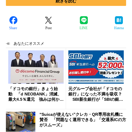
続きを読む
Share
Post
LINE
Hatena
あなたにオススメ
「ドコモの銀行」きょう始
元グループ会社が「ドコモの
動 「d NEOBANK」消滅、
銀行」になった不満を吸収？
最大4.5％還元 強みは何か解
SBI新生銀行が「SBIの銀
説
行」として最大5.2万円のキャ
ッシュバックキャンペーンを
“Suicaが使えない”クレカ・QR専用改札機に
開催
賛否 「問題なく運用できる」「交通系ICの方
がスムーズ」