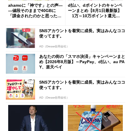
ahamoに「神です」との声―
d払い、dポイントのキャンペ
―値段そのままで40GBに
ーンまとめ【8月1日最新版】
「課金されたのかと思った」
1万～10万ポイント還元の
と戸惑いも
施策がめじろ押し
SNSアカウントを着実に成長。実はみんなココ
使ってます。
AD（Dreaw合同会社）
あなたの街の「スマホ決済」キャンペーンまと
め【2026年8月版】～PayPay、d払い、au PA
Y、楽天ペイ
SNSアカウントを着実に成長。実はみんなココ
使ってます。
AD（Dreaw合同会社）