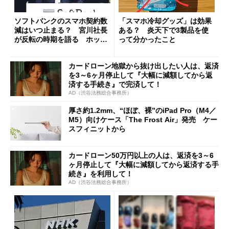
ソフトバンクのスマホ契約数
「スマホ冷却グッズ」は効果
減はいつ止まる？ 宮川社長
ある？ 炎天下で3製品を使
が反転の時期を語る ホッピ
って分かったこと
ング対策は「真剣にやりすぎ
た」
カードローン地獄から抜け出したい人は、返済
を3～6ヶ月停止して『大幅に減額してから返
済する手続き』で完済して！
AD（渋谷法務総合事務所）
厚さ約1.2mm、“ほぼ、裸”のiPad Pro（M4／
M5）向けケース「The Frost Air」発売 ケー
スフィニットから
カードローン50万円以上の人は、返済を3～6
ヶ月停止して『大幅に減額してから返済する手
続き』を利用して！
AD（渋谷法務総合事務所）