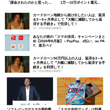
「課金されたのかと思った」
1万～10万ポイント還元の
と戸惑いも
施策がめじろ押し
カードローン地獄から抜け出したい人は、返済
を3～6ヶ月停止して『大幅に減額してから返
済する手続き』で完済して！
AD（渋谷法務総合事務所）
あなたの街の「スマホ決済」キャンペーンまと
め【2026年8月版】～PayPay、d払い、au PA
Y、楽天ペイ
カードローン50万円以上の人は、返済を3～6
ヶ月停止して『大幅に減額してから返済する手
続き』を利用して！
AD（渋谷法務総合事務所）
ソフトバンクのスマホ契約数
「スマホ冷却グッズ」は効果