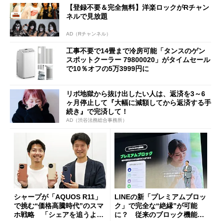
【登録不要＆完全無料】洋楽ロックがRチャン
ネルで見放題
AD（Rチャンネル）
工事不要で14畳まで冷房可能「タンスのゲン
スポットクーラー 79800020」がタイムセール
で10％オフの5万3999円に
リボ地獄から抜け出したい人は、返済を3～6
ヶ月停止して『大幅に減額してから返済する手
続き』で完済して！
AD（渋谷法務総合事務所）
シャープが「AQUOS R11」
LINEの新「プレミアムブロッ
で挑む“価格高騰時代”のスマ
ク」で完全な“絶縁”が可能
ホ戦略 「シェアを追うより
に？ 従来のブロック機能と