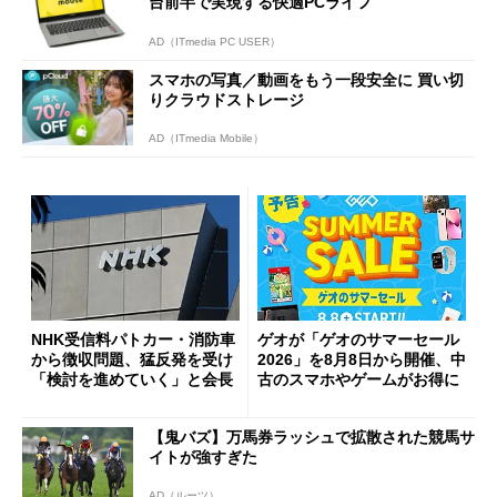
台前半で実現する快適PCライフ
AD（ITmedia PC USER）
スマホの写真／動画をもう一段安全に 買い切
りクラウドストレージ
AD（ITmedia Mobile）
NHK受信料パトカー・消防車
ゲオが「ゲオのサマーセール
から徴収問題、猛反発を受け
2026」を8月8日から開催、中
「検討を進めていく」と会長
古のスマホやゲームがお得に
【鬼バズ】万馬券ラッシュで拡散された競馬サ
イトが強すぎた
AD（ルーツ）