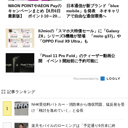
WAON POINTやAEON Payの
日本通信が新ブランド「blue
キャンペーンまとめ【8月6日
mobile」を発表 ネオキャリ
最新版】 ポイント10～20倍
アで自由な通信環境へ
の獲得チャンス多数
IIJmioの「スマホ大特価セール」に「Galaxy
Z8」シリーズ3機種が登場 「moto g37j」や
「OPPO Find X9 Ultra」も
「Pixel 11 Pro Fold」のティーザー動画公
開 イベント開始前に予約可能に
Recommended by
記事ランキング
NHK受信料パトカー・消防車から徴収問題、猛反発を受
け「検討を進めていく」と会長
楽天モバイルのローミングは「予定通り9月末に終