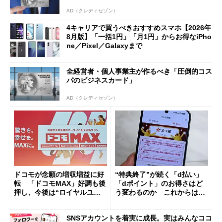
AD（クレディセゾン）
4キャリアで買うべきおすすめスマホ【2026年
8月版】「一括1円」「月1円」からお得なiPho
ne／Pixel／Galaxyまで
全経営者・個人事業主が作るべき「圧倒的コス
パのビジネスカード」
AD（クレディセゾン）
ドコモが念願の増収増益に好
“特典終了”が続く「d払い」
転 「ドコモMAX」好調も後
「dポイント」のお得さはど
押し、今後は“ロイヤルユー
う変わるのか これからは
ザー”を重視
「dカード」の利用が得策？
SNSアカウントを着実に成長。実はみんなココ