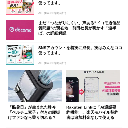
使ってます。
AD（Dreaw合同会社）
まだ「つながりにくい」声ある“ドコモ通信品
質問題”の現在地 前田社長が明かす「道半
ば」の詳細解説
SNSアカウントを着実に成長。実はみんなココ
使ってます。
AD（Dreaw合同会社）
「酷暑日」が生まれた昨今
Rakuten Linkに「AI通話要
「ペルチェ素子」付きの腰掛
約機能」、楽天モバイル契約
けファンなら乗り切れる？
者は追加料金なしで使える