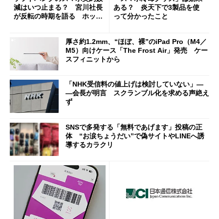
減はいつ止まる？ 宮川社長
ある？ 炎天下で3製品を使
が反転の時期を語る ホッピ
って分かったこと
ング対策は「真剣にやりすぎ
た」
厚さ約1.2mm、“ほぼ、裸”のiPad Pro（M4／
M5）向けケース「The Frost Air」発売 ケー
スフィニットから
「NHK受信料の値上げは検討していない」―
―会長が明言 スクランブル化を求める声絶え
ず
SNSで多発する「無料であげます」投稿の正
体 “お涙ちょうだい”で偽サイトやLINEへ誘
導するカラクリ