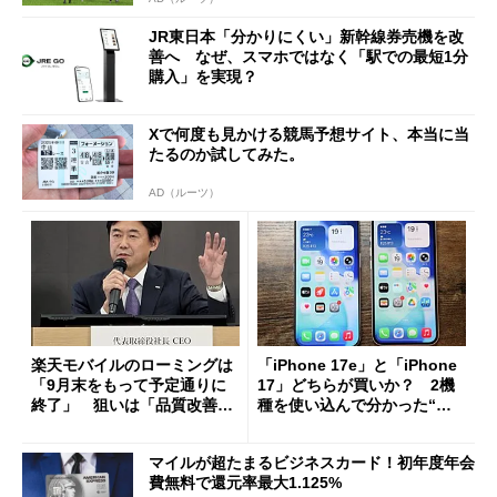
JR東日本「分かりにくい」新幹線券売機を改
善へ なぜ、スマホではなく「駅での最短1分
購入」を実現？
Xで何度も見かける競馬予想サイト、本当に当
たるのか試してみた。
AD（ルーツ）
楽天モバイルのローミングは
「iPhone 17e」と「iPhone
「9月末をもって予定通りに
17」どちらが買いか？ 2機
終了」 狙いは「品質改善」
種を使い込んで分かった“ス
ただし「ルーラル限定で期
ペック表にない違い”
限を切った新契約」の可能性
マイルが超たまるビジネスカード！初年度年会
も
費無料で還元率最大1.125%