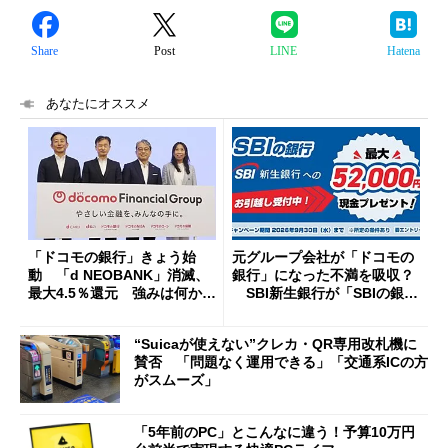
Share
Post
LINE
Hatena
あなたにオススメ
「ドコモの銀行」きょう始
元グループ会社が「ドコモの
動 「d NEOBANK」消滅、
銀行」になった不満を吸収？
最大4.5％還元 強みは何か解
SBI新生銀行が「SBIの銀
説
行」として最大5.2万円のキャ
ッシュバックキャンペーンを
“Suicaが使えない”クレカ・QR専用改札機に
開催
賛否 「問題なく運用できる」「交通系ICの方
がスムーズ」
「5年前のPC」とこんなに違う！予算10万円