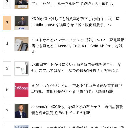
了」 ただし「ルーラル限定で継続」の可能性も
KDDIが値上げしても解約率が低下した理由 au、UQ
mobile、povoを循環させ「脱・販促費競争」へ
ミストが出るハンディファンって涼しいの？ 家電量販
店でも買える「Aecooly Cold Air／Cold Air Pro」を試
す
JR東日本「分かりにくい」新幹線券売機を改善へ な
ぜ、スマホではなく「駅での最短1分購入」を実現？
まだ「つながりにくい」声ある“ドコモ通信品質問題”の
現在地 前田社長が明かす「道半ば」の詳細解説
ahamoの「40GB化」は値上げの布石か？ 通信品質改
善と料金設定で揺れるドコモの戦略
なぜ？ カーナビが「NHK受信料」対象になるワケ 課