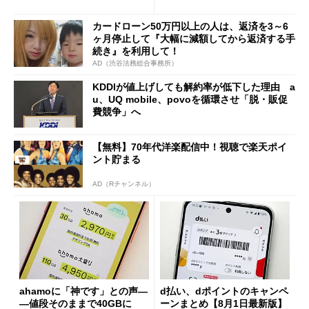
も既存ユーザーを大切に」
の決定的な違い
カードローン50万円以上の人は、返済を3～6
ヶ月停止して『大幅に減額してから返済する手
続き』を利用して！
AD（渋谷法務総合事務所）
KDDIが値上げしても解約率が低下した理由 a
u、UQ mobile、povoを循環させ「脱・販促
費競争」へ
【無料】70年代洋楽配信中！視聴で楽天ポイ
ント貯まる
AD（Rチャンネル）
ahamoに「神です」との声―
d払い、dポイントのキャンペ
―値段そのままで40GBに
ーンまとめ【8月1日最新版】