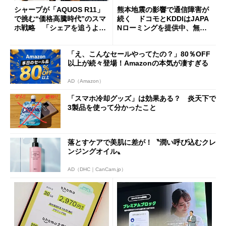
シャープが「AQUOS R11」
熊本地震の影響で通信障害が
で挑む“価格高騰時代”のスマ
続く ドコモとKDDIはJAPA
ホ戦略 「シェアを追うより
Nローミングを提供中、無料
も既存ユーザーを大切に」
Wi-Fi「00000JAPAN」も開
放
「え、こんなセールやってたの？」80％OFF
以上が続々登場！Amazonの本気が凄すぎる
AD（Amazon）
「スマホ冷却グッズ」は効果ある？ 炎天下で
3製品を使って分かったこと
落とすケアで美肌に差が！〝潤い呼び込むクレ
ンジングオイル〟
AD（DHC｜CanCam.jp）