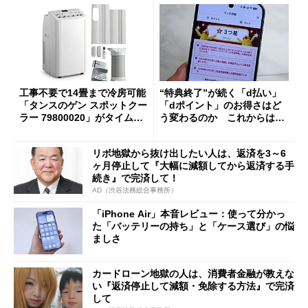
工事不要で14畳まで冷房可能
“特典終了”が続く「d払い」
「タンスのゲン スポットクー
「dポイント」のお得さはど
ラー 79800020」がタイムセ
う変わるのか これからは
ールで10％オフの5万3999円
「dカード」の利用が得策？
に
リボ地獄から抜け出したい人は、返済を3～6
ヶ月停止して『大幅に減額してから返済する手
続き』で完済して！
AD（渋谷法務総合事務所）
「iPhone Air」本音レビュー：使って分かっ
た「バッテリーの持ち」と「ケース選び」の悩
ましさ
カードローン地獄の人は、消費者金融が教えな
い『返済停止して減額・免除する方法』で完済
して