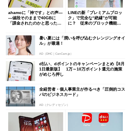
ahamoに「神です」との声―
LINEの新「プレミアムブロッ
―値段そのままで40GBに
ク」で完全な“絶縁”が可能
「課金されたのかと思った」
に？ 従来のブロック機能と
と戸惑いも
の決定的な違い
暑い夏には「潤いを呼び込むクレンジングオイ
ル」が最適！
AD（DHC｜CanCam.jp）
d払い、dポイントのキャンペーンまとめ【8月
1日最新版】 1万～10万ポイント還元の施策
がめじろ押し
全経営者・個人事業主が作るべき「圧倒的コス
パのビジネスカード」
AD（クレディセゾン）