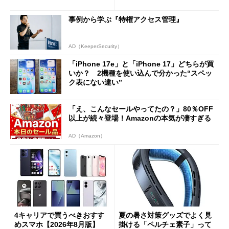
Cの方がスムーズ」
事例から学ぶ『特権アクセス管理』
AD（KeeperSecurity）
「iPhone 17e」と「iPhone 17」どちらが買
いか？ 2機種を使い込んで分かった“スペッ
ク表にない違い”
「え、こんなセールやってたの？」80％OFF
以上が続々登場！Amazonの本気が凄すぎる
AD（Amazon）
4キャリアで買うべきおすす
夏の暑さ対策グッズでよく見
めスマホ【2026年8月版】
掛ける「ペルチェ素子」って