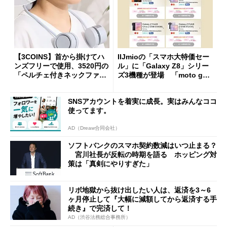
【3COINS】首から掛けてハ
IIJmioの「スマホ大特価セー
ンズフリーで使用、3520円の
ル」に「Galaxy Z8」シリー
「ペルチェ付きネックファ
ズ3機種が登場 「moto g37
ン」
j」や「OPPO Find X9 Ultr
a」も
SNSアカウントを着実に成長。実はみんなココ
使ってます。
AD（Dreaw合同会社）
ソフトバンクのスマホ契約数減はいつ止まる？
宮川社長が反転の時期を語る ホッピング対
策は「真剣にやりすぎた」
リボ地獄から抜け出したい人は、返済を3～6
ヶ月停止して『大幅に減額してから返済する手
続き』で完済して！
AD（渋谷法務総合事務所）