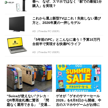
善へ なぜ、スマホではなく「駅での最短1分
購入」を実現？
これから選ぶ新型TVはこれ！失敗しない選び
方と、2026年夏の一押しモデル
AD（ITmedia PC USER）
「5年前のPC」とこんなに違う！予算10万円
台前半で実現する快適PCライフ
AD（ITmedia PC USER）
“Suicaが使えない”クレカ・
ゲオが「ゲオのサマーセール
QR専用改札機に賛否 「問
2026」を8月8日から開催、中
題なく運用できる」「交通系I
古のスマホやゲームがお得に