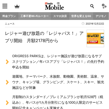
料金プラン
工事不要Wi-Fiルーター
スマホ決済
世界を変える5G
デジモノ
ニュース
2021年12月22日
レジャー遊び放題の「レジャパス！」ア
プリ開始 月額2178円から
ORIGRESS PARKSは、レジャー施設が遊び放題になるサブ
スクリプション／年パスアプリ「レジャパス！」の先行予約
申込を開始
遊園地、テーマパーク、水族館、動物園、美術館、温泉、サ
ウナ、キャンプ場、グランピング、スケート、スキー、観光
施設などが対象
月額制のスタンダード／プレミアムプランが初月528円（税
込み）、年パスが1カ月分割引になる1000人限定のサービス
開始記念キャンペーンも実施する