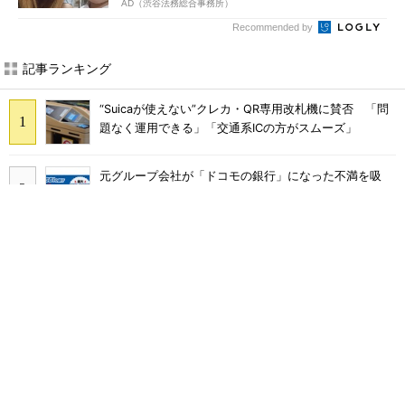
AD（渋谷法務総合事務所）
Recommended by
記事ランキング
“Suicaが使えない”クレカ・QR専用改札機に賛否 「問
題なく運用できる」「交通系ICの方がスムーズ」
元グループ会社が「ドコモの銀行」になった不満を吸
収？ SBI新生銀行が「SBIの銀行」として最大5.2万円
のキャッシュバックキャンペーンを開催
工事不要で14畳まで冷房可能「タンスのゲン スポット
クーラー 79800020」がタイムセールで10％オフの5万
3999円に
ソフトバンクのスマホ契約数減はいつ止まる？ 宮川社
長が反転の時期を語る ホッピング対策は「真剣にやり
すぎた」