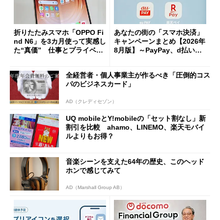
折りたたみスマホ「OPPO Fi
あなたの街の「スマホ決済」
nd N6」を3カ月使って実感し
キャンペーンまとめ【2026年
た“真価” 仕事とプライベー
8月版】～PayPay、d払い、a
トで大活躍
u PAY、楽天ペイ
全経営者・個人事業主が作るべき「圧倒的コス
パのビジネスカード」
AD（クレディセゾン）
UQ mobileとY!mobileの「セット割なし」新
割引を比較 ahamo、LINEMO、楽天モバイ
ルよりもお得？
音楽シーンを支えた64年の歴史、このヘッド
ホンで感じてみて
AD（Marshall Group AB）