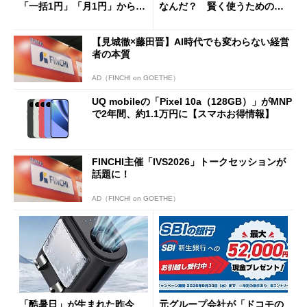
「一括1円」「月1円」からお
なんだ？ 賢く使うための注
得なiPhone／Pixel／Galaxy
意点も
まで
【見城徹×藤田晋】AI時代でも変わらない経営
者の本質
AD（FINCHI on GOETHE）
UQ mobileの「Pixel 10a（128GB）」がMNP
で2年間、約1.1万円に【スマホお得情報】
FINCHI主催「IVS2026」トークセッションが
話題に！
AD（FINCHI on GOETHE）
「酷暑日」が生まれた昨今
元グループ会社が「ドコモの