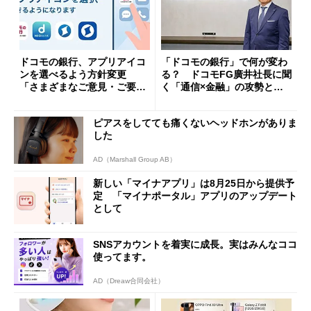
ドコモの銀行、アプリアイコ
「ドコモの銀行」で何が変わ
ンを選べるよう方針変更
る？ ドコモFG廣井社長に聞
「さまざまなご意見・ご要望
く「通信×金融」の攻勢とグ
を踏まえ」
ループ戦略
ピアスをしてても痛くないヘッドホンがありま
した
AD（Marshall Group AB）
新しい「マイナアプリ」は8月25日から提供予
定 「マイナポータル」アプリのアップデート
として
SNSアカウントを着実に成長。実はみんなココ
使ってます。
AD（Dreaw合同会社）