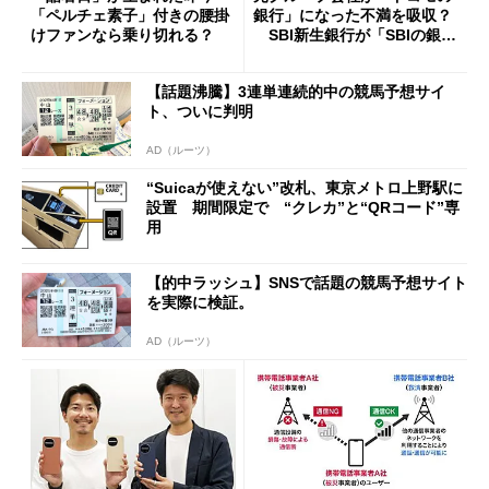
「ペルチェ素子」付きの腰掛
銀行」になった不満を吸収？
けファンなら乗り切れる？
SBI新生銀行が「SBIの銀
行」として最大5.2万円のキャ
ッシュバックキャンペーンを
【話題沸騰】3連単連続的中の競馬予想サイ
開催
ト、ついに判明
AD（ルーツ）
“Suicaが使えない”改札、東京メトロ上野駅に
設置 期間限定で “クレカ”と“QRコード”専
用
【的中ラッシュ】SNSで話題の競馬予想サイト
を実際に検証。
AD（ルーツ）