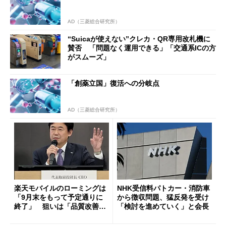
AD（三菱総合研究所）
“Suicaが使えない”クレカ・QR専用改札機に
賛否 「問題なく運用できる」「交通系ICの方
がスムーズ」
「創薬立国」復活への分岐点
AD（三菱総合研究所）
楽天モバイルのローミングは
NHK受信料パトカー・消防車
「9月末をもって予定通りに
から徴収問題、猛反発を受け
終了」 狙いは「品質改善」
「検討を進めていく」と会長
ただし「ルーラル限定で期
限を切った新契約」の可能性