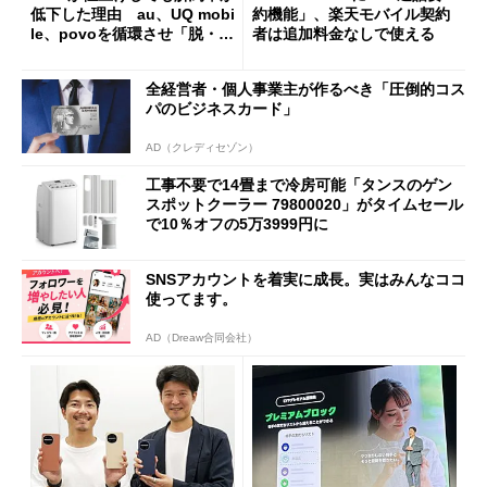
低下した理由 au、UQ mobi
約機能」、楽天モバイル契約
le、povoを循環させ「脱・販
者は追加料金なしで使える
促費競争」へ
全経営者・個人事業主が作るべき「圧倒的コス
パのビジネスカード」
AD（クレディセゾン）
工事不要で14畳まで冷房可能「タンスのゲン
スポットクーラー 79800020」がタイムセール
で10％オフの5万3999円に
SNSアカウントを着実に成長。実はみんなココ
使ってます。
AD（Dreaw合同会社）