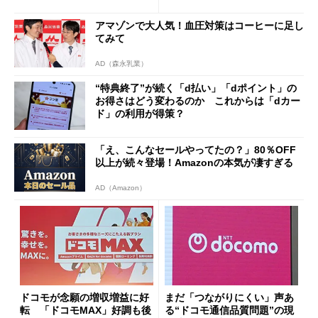
ペック表にない違い”
得なiPhone／Pixel／Galaxy
まで
アマゾンで大人気！血圧対策はコーヒーに足し
てみて
AD（森永乳業）
“特典終了”が続く「d払い」「dポイント」の
お得さはどう変わるのか これからは「dカー
ド」の利用が得策？
「え、こんなセールやってたの？」80％OFF
以上が続々登場！Amazonの本気が凄すぎる
AD（Amazon）
ドコモが念願の増収増益に好
まだ「つながりにくい」声あ
転 「ドコモMAX」好調も後
る“ドコモ通信品質問題”の現