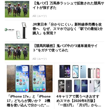
【鬼バズ】万馬券ラッシュで拡散された競馬サ
も
イトが強すぎた
AD（ルーツ）
JR東日本「分かりにくい」新幹線券売機を改
善へ なぜ、スマホではなく「駅での最短1分
購入」を実現？
【競馬民騒然】鬼バズ中の“3連単連発サイ
ト”をガチで使ってみた
AD（ルーツ）
「iPhone 17e」と「iPhone
4キャリアで買うべきおすす
17」どちらが買いか？ 2機
めスマホ【2026年8月版】
種を使い込んで分かった“ス
「一括1円」「月1円」からお