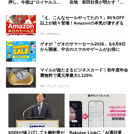
押し、今後は“ロイヤルユー
在地 前田社長が明かす「道
ザー”を重視
半ば」の詳細解説
「え、こんなセールやってたの？」80％OFF
以上が続々登場！Amazonの本気が凄すぎる
AD（Amazon）
ゲオが「ゲオのサマーセール2026」を8月8日
から開催、中古のスマホやゲームがお得に
マイルが超たまるビジネスカード！初年度年会
費無料で還元率最大1.125%
AD（クレディセゾン）
KDDIが値上げしても解約率が
Rakuten Linkに「AI通話要