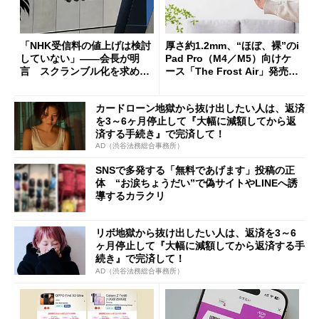
「NHK受信料の値上げは検討
厚さ約1.2mm、“ほぼ、裸”のi
していない」――会長が明
Pad Pro（M4／M5）向けケ
言 スクランブル化を求める
ース「The Frost Air」発売
声絶えず
ケースフィニットから
カードローン地獄から抜け出したい人は、返済
を3～6ヶ月停止して『大幅に減額してから返
済する手続き』で完済して！
AD（渋谷法務総合事務所）
SNSで多発する「無料であげます」投稿の正
体 “お涙ちょうだい”で偽サイトやLINEへ誘
導するカラクリ
リボ地獄から抜け出したい人は、返済を3～6
ヶ月停止して『大幅に減額してから返済する手
続き』で完済して！
AD（渋谷法務総合事務所）