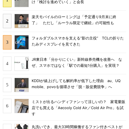
け「検討を進めていく」と会長
楽天モバイルのローミングは「予定通り9月末に終
了」 ただし「ルーラル限定で継続」の可能性も
フォルダブルスマホを支える“影の主役” TCLの折りた
たみディスプレイを見てきた
JR東日本「分かりにくい」新幹線券売機を改善へ な
ぜ、スマホではなく「駅での最短1分購入」を実現？
KDDIが値上げしても解約率が低下した理由 au、UQ
mobile、povoを循環させ「脱・販促費競争」へ
ミストが出るハンディファンって涼しいの？ 家電量販
店でも買える「Aecooly Cold Air／Cold Air Pro」を試
す
丸洗いでき、最大33時間稼働するファン付きベストが