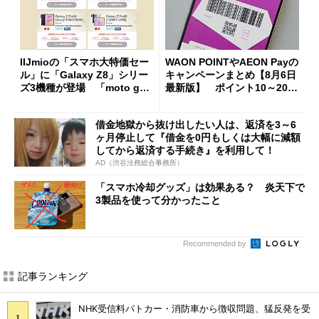
IIJmioの「スマホ大特価セー
WAON POINTやAEON Payの
ル」に「Galaxy Z8」シリー
キャンペーンまとめ【8月6日
ズ3機種が登場 「moto g37
最新版】 ポイント10～20倍
j」や「OPPO Find X9 Ultr
の獲得チャンス多数
a」も
借金地獄から抜け出したい人は、返済を3～6
ヶ月停止して『借金を0円もしくは大幅に減額
してから返済する手続き』を利用して！
AD（渋谷法務総合事務所）
「スマホ冷却グッズ」は効果ある？ 炎天下で
3製品を使って分かったこと
Recommended by
記事ランキング
NHK受信料パトカー・消防車から徴収問題、猛反発を受