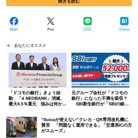
続きを読む
Share
Post
LINE
Hatena
あなたにオススメ
「ドコモの銀行」きょう始
元グループ会社が「ドコモの
動 「d NEOBANK」消滅、
銀行」になった不満を吸収？
最大4.5％還元 強みは何か解
SBI新生銀行が「SBIの銀
説
行」として最大5.2万円のキャ
ッシュバックキャンペーンを
“Suicaが使えない”クレカ・QR専用改札機に
開催
賛否 「問題なく運用できる」「交通系ICの方
がスムーズ」