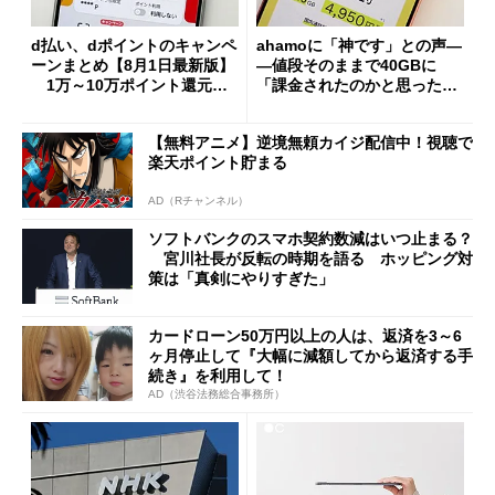
d払い、dポイントのキャンペ
ahamoに「神です」との声―
ーンまとめ【8月1日最新版】
―値段そのままで40GBに
1万～10万ポイント還元の
「課金されたのかと思った」
施策がめじろ押し
と戸惑いも
【無料アニメ】逆境無頼カイジ配信中！視聴で
楽天ポイント貯まる
AD（Rチャンネル）
ソフトバンクのスマホ契約数減はいつ止まる？
宮川社長が反転の時期を語る ホッピング対
策は「真剣にやりすぎた」
カードローン50万円以上の人は、返済を3～6
ヶ月停止して『大幅に減額してから返済する手
続き』を利用して！
AD（渋谷法務総合事務所）