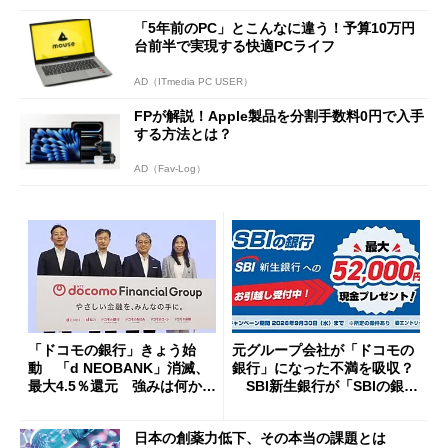
「5年前のPC」とこんなに違う！予算10万円
台前半で実現する快適PCライフ
AD（ITmedia PC USER）
FPが解説！Apple製品を分割手数料0円で入手
する方法とは？
AD（Fav-Log）
「ドコモの銀行」きょう始
元グループ会社が「ドコモの
動 「d NEOBANK」消滅、
銀行」になった不満を吸収？
最大4.5％還元 強みは何か解
SBI新生銀行が「SBIの銀
説
行」として最大5.2万円のキャ
ッシュバックキャンペーンを
日本の創薬力低下、その本当の課題とは
開催