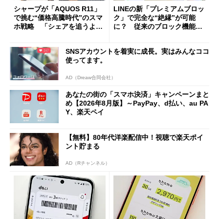
シャープが「AQUOS R11」
LINEの新「プレミアムブロッ
で挑む“価格高騰時代”のスマ
ク」で完全な“絶縁”が可能
ホ戦略 「シェアを追うより
に？ 従来のブロック機能と
も既存ユーザーを大切に」
の決定的な違い
SNSアカウントを着実に成長。実はみんなココ
使ってます。
AD（Dreaw合同会社）
あなたの街の「スマホ決済」キャンペーンまと
め【2026年8月版】～PayPay、d払い、au PA
Y、楽天ペイ
【無料】80年代洋楽配信中！視聴で楽天ポイ
ント貯まる
AD（Rチャンネル）