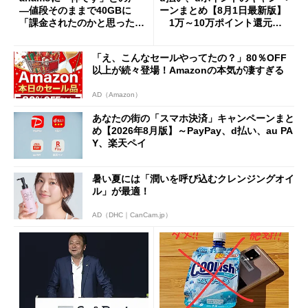
―値段そのままで40GBに
ーンまとめ【8月1日最新版】
「課金されたのかと思った」
1万～10万ポイント還元の
と戸惑いも
施策がめじろ押し
「え、こんなセールやってたの？」80％OFF
以上が続々登場！Amazonの本気が凄すぎる
AD（Amazon）
あなたの街の「スマホ決済」キャンペーンまと
め【2026年8月版】～PayPay、d払い、au PA
Y、楽天ペイ
暑い夏には「潤いを呼び込むクレンジングオイ
ル」が最適！
AD（DHC｜CanCam.jp）