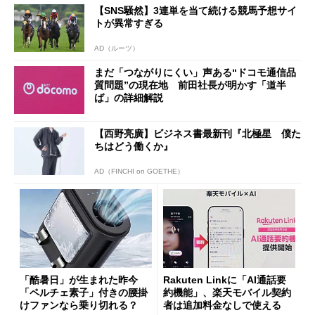
【SNS騒然】3連単を当て続ける競馬予想サイ
トが異常すぎる
AD（ルーツ）
まだ「つながりにくい」声ある“ドコモ通信品
質問題”の現在地 前田社長が明かす「道半
ば」の詳細解説
【西野亮廣】ビジネス書最新刊『北極星 僕た
ちはどう働くか』
AD（FINCHI on GOETHE）
「酷暑日」が生まれた昨今
Rakuten Linkに「AI通話要
「ペルチェ素子」付きの腰掛
約機能」、楽天モバイル契約
けファンなら乗り切れる？
者は追加料金なしで使える