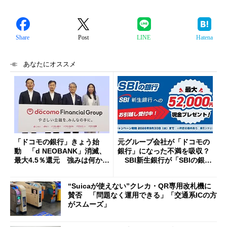
Share
Post
LINE
Hatena
あなたにオススメ
「ドコモの銀行」きょう始
元グループ会社が「ドコモの
動 「d NEOBANK」消滅、
銀行」になった不満を吸収？
最大4.5％還元 強みは何か解
SBI新生銀行が「SBIの銀
説
行」として最大5.2万円のキャ
ッシュバックキャンペーンを
“Suicaが使えない”クレカ・QR専用改札機に
開催
賛否 「問題なく運用できる」「交通系ICの方
がスムーズ」