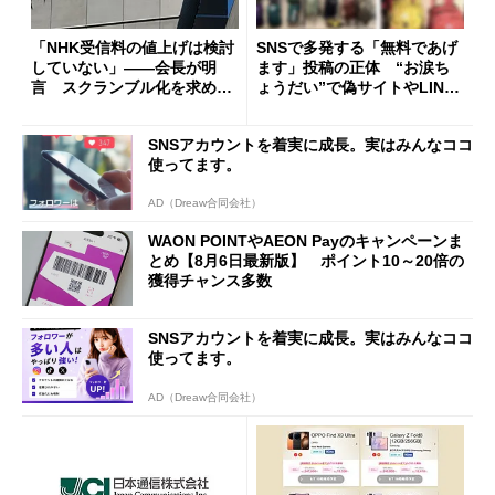
「NHK受信料の値上げは検討
SNSで多発する「無料であげ
していない」――会長が明
ます」投稿の正体 “お涙ち
言 スクランブル化を求める
ょうだい”で偽サイトやLINE
声絶えず
へ誘導するカラクリ
SNSアカウントを着実に成長。実はみんなココ
使ってます。
AD（Dreaw合同会社）
WAON POINTやAEON Payのキャンペーンま
とめ【8月6日最新版】 ポイント10～20倍の
獲得チャンス多数
SNSアカウントを着実に成長。実はみんなココ
使ってます。
AD（Dreaw合同会社）