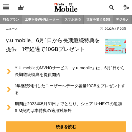
料金プラン
工事不要Wi-Fiルーター
スマホ決済
世界を変える5G
デジモノ
ニュース
2022年4月20日
y.u mobile、6月1日から長期継続特典を
提供 1年経過で10GBプレゼント
Y.U-mobileのMVNOサービス「y.u mobile」は、6月1日から
長期継続特典を提供開始
1年継続利用したユーザーへデータ容量10GBをプレゼントす
る
期間は2023年5月31日までとなり、シェア U-NEXTの追加
SIM契約は本特典の適用対象外
続きを読む