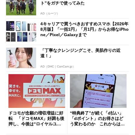
ト”をガチで使ってみた
AD（ルーツ）
4キャリアで買うべきおすすめスマホ【2026年
8月版】「一括1円」「月1円」からお得なiPho
ne／Pixel／Galaxyまで
「丁寧なクレンジングこそ、美肌作りの近
道！」
AD（DHC｜CanCam.jp）
ドコモが念願の増収増益に好
“特典終了”が続く「d払い」
転 「ドコモMAX」好調も後
「dポイント」のお得さはど
押し、今後は“ロイヤルユー
う変わるのか これからは
ザー”を重視
「dカード」の利用が得策？