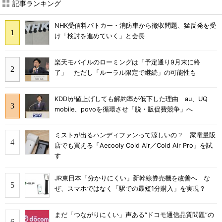
記事ランキング
NHK受信料パトカー・消防車から徴収問題、猛反発を受
け「検討を進めていく」と会長
楽天モバイルのローミングは「予定通り9月末に終
了」 ただし「ルーラル限定で継続」の可能性も
KDDIが値上げしても解約率が低下した理由 au、UQ
mobile、povoを循環させ「脱・販促費競争」へ
ミストが出るハンディファンって涼しいの？ 家電量販
店でも買える「Aecooly Cold Air／Cold Air Pro」を試
す
JR東日本「分かりにくい」新幹線券売機を改善へ な
ぜ、スマホではなく「駅での最短1分購入」を実現？
まだ「つながりにくい」声ある“ドコモ通信品質問題”の