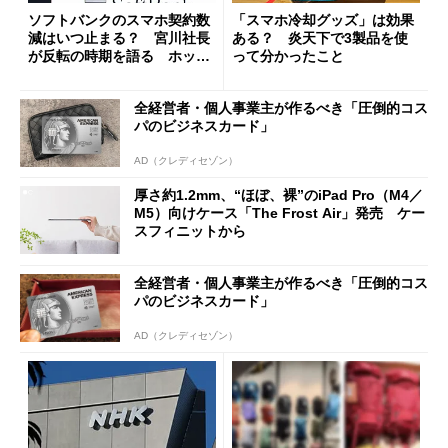
ソフトバンクのスマホ契約数
「スマホ冷却グッズ」は効果
減はいつ止まる？ 宮川社長
ある？ 炎天下で3製品を使
が反転の時期を語る ホッピ
って分かったこと
ング対策は「真剣にやりすぎ
た」
全経営者・個人事業主が作るべき「圧倒的コス
パのビジネスカード」
AD（クレディセゾン）
厚さ約1.2mm、“ほぼ、裸”のiPad Pro（M4／
M5）向けケース「The Frost Air」発売 ケー
スフィニットから
全経営者・個人事業主が作るべき「圧倒的コス
パのビジネスカード」
AD（クレディセゾン）