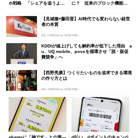
ホ戦略 「シェアを追うより
に？ 従来のブロック機能と
も既存ユーザーを大切に」
の決定的な違い
【見城徹×藤田晋】AI時代でも変わらない経営
者の本質
AD（FINCHI on GOETHE）
KDDIが値上げしても解約率が低下した理由 a
u、UQ mobile、povoを循環させ「脱・販促
費競争」へ
【西野亮廣】つくりたいものを追求できる環境
の作り方とは
AD（FINCHI on GOETHE）
ahamoに「神です」との声―
d払い、dポイントのキャンペ