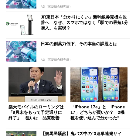
AD（三菱総合研究所）
JR東日本「分かりにくい」新幹線券売機を改
善へ なぜ、スマホではなく「駅での最短1分
購入」を実現？
日本の創薬力低下、その本当の課題とは
AD（三菱総合研究所）
楽天モバイルのローミングは
「iPhone 17e」と「iPhone
「9月末をもって予定通りに
17」どちらが買いか？ 2機
終了」 狙いは「品質改善」
種を使い込んで分かった“ス
ただし「ルーラル限定で期
ペック表にない違い”
限を切った新契約」の可能性
【競馬民騒然】鬼バズ中の“3連単連発サイ
も