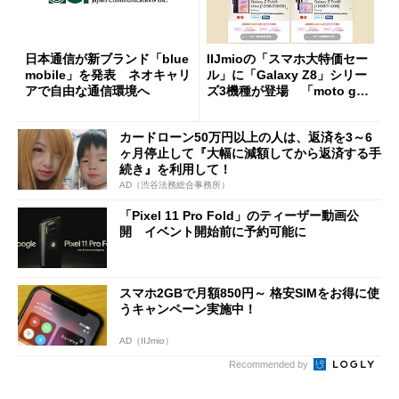
日本通信が新ブランド「blue
IIJmioの「スマホ大特価セー
mobile」を発表 ネオキャリ
ル」に「Galaxy Z8」シリー
アで自由な通信環境へ
ズ3機種が登場 「moto g37
j」や「OPPO Find X9 Ultr
a」も
カードローン50万円以上の人は、返済を3～6
ヶ月停止して『大幅に減額してから返済する手
続き』を利用して！
AD（渋谷法務総合事務所）
「Pixel 11 Pro Fold」のティーザー動画公
開 イベント開始前に予約可能に
スマホ2GBで月額850円～ 格安SIMをお得に使
うキャンペーン実施中！
AD（IIJmio）
Recommended by