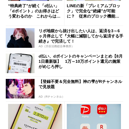
“特典終了”が続く「d払い」
LINEの新「プレミアムブロッ
「dポイント」のお得さはど
ク」で完全な“絶縁”が可能
う変わるのか これからは
に？ 従来のブロック機能と
「dカード」の利用が得策？
の決定的な違い
リボ地獄から抜け出したい人は、返済を3～6
ヶ月停止して『大幅に減額してから返済する手
続き』で完済して！
AD（渋谷法務総合事務所）
d払い、dポイントのキャンペーンまとめ【8月
1日最新版】 1万～10万ポイント還元の施策
がめじろ押し
【登録不要＆完全無料】神の雫がRチャンネル
で見放題
AD（Rチャンネル）