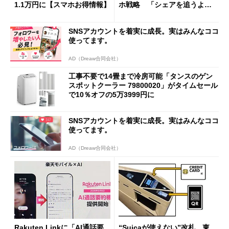
1.1万円に【スマホお得情報】
ホ戦略 「シェアを追うより
も既存ユーザーを大切に」
SNSアカウントを着実に成長。実はみんなココ
使ってます。
AD（Dreaw合同会社）
工事不要で14畳まで冷房可能「タンスのゲン
スポットクーラー 79800020」がタイムセール
で10％オフの5万3999円に
SNSアカウントを着実に成長。実はみんなココ
使ってます。
AD（Dreaw合同会社）
Rakuten Linkに「AI通話要
“Suicaが使えない”改札、東