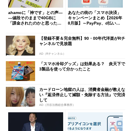
ahamoに「神です」との声―
あなたの街の「スマホ決済」
―値段そのままで40GBに
キャンペーンまとめ【2026年
「課金されたのかと思った」
8月版】～PayPay、d払い、a
と戸惑いも
u PAY、楽天ペイ
【登録不要＆完全無料】90・00年代洋楽がRチ
ャンネルで見放題
AD（Rチャンネル）
「スマホ冷却グッズ」は効果ある？ 炎天下で
3製品を使って分かったこと
カードローン地獄の人は、消費者金融が教えな
い『返済停止して減額・免除する方法』で完済
して
AD（渋谷法務総合事務所）