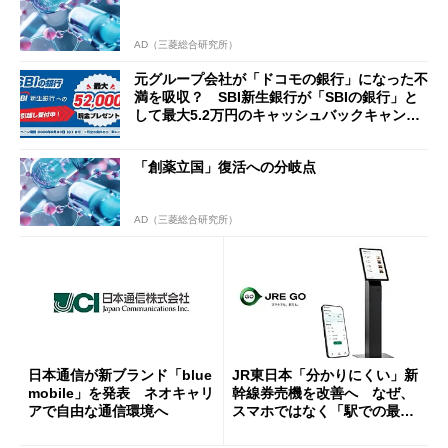
AD（三菱総合研究所）
元グループ会社が「ドコモの銀行」になった不
満を吸収？ SBI新生銀行が「SBIの銀行」と
して最大5.2万円のキャッシュバックキャンペ
ーンを開催
「創薬立国」復活への分岐点
AD（三菱総合研究所）
日本通信が新ブランド「blue
JR東日本「分かりにくい」新
mobile」を発表 ネオキャリ
幹線券売機を改善へ なぜ、
アで自由な通信環境へ
スマホではなく「駅での最短
1分購入」を実現？