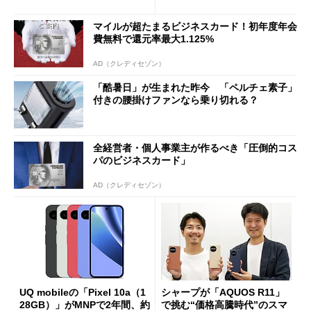
ペック表にない違い”
得なiPhone／Pixel／Galaxy
まで
マイルが超たまるビジネスカード！初年度年会
費無料で還元率最大1.125%
AD（クレディセゾン）
「酷暑日」が生まれた昨今 「ペルチェ素子」
付きの腰掛けファンなら乗り切れる？
全経営者・個人事業主が作るべき「圧倒的コス
パのビジネスカード」
AD（クレディセゾン）
UQ mobileの「Pixel 10a（1
シャープが「AQUOS R11」
28GB）」がMNPで2年間、約
で挑む“価格高騰時代”のスマ