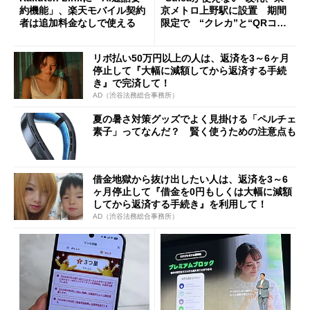
約機能」、楽天モバイル契約
京メトロ上野駅に設置 期間
者は追加料金なしで使える
限定で “クレカ”と“QRコー
ド”専用
リボ払い50万円以上の人は、返済を3～6ヶ月
停止して『大幅に減額してから返済する手続
き』で完済して！
AD（渋谷法務総合事務所）
夏の暑さ対策グッズでよく見掛ける「ペルチェ
素子」ってなんだ？ 賢く使うための注意点も
借金地獄から抜け出したい人は、返済を3～6
ヶ月停止して『借金を0円もしくは大幅に減額
してから返済する手続き』を利用して！
AD（渋谷法務総合事務所）