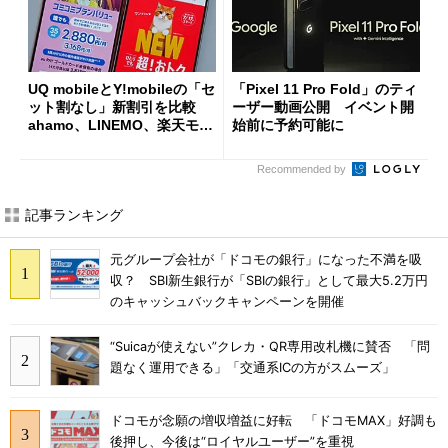
UQ mobileとY!mobileの「セ
「Pixel 11 Pro Fold」のティ
ット割なし」新割引を比較
ーザー動画公開 イベント開
ahamo、LINEMO、楽天モバ
始前に予約可能に
イルよりもお得？
Recommended by
記事ランキング
元グループ会社が「ドコモの銀行」になった不満を吸
収？ SBI新生銀行が「SBIの銀行」として最大5.2万円
のキャッシュバックキャンペーンを開催
“Suicaが使えない”クレカ・QR専用改札機に賛否 「問
題なく運用できる」「交通系ICの方がスムーズ」
ドコモが念願の増収増益に好転 「ドコモMAX」好調も
後押し、今後は“ロイヤルユーザー”を重視