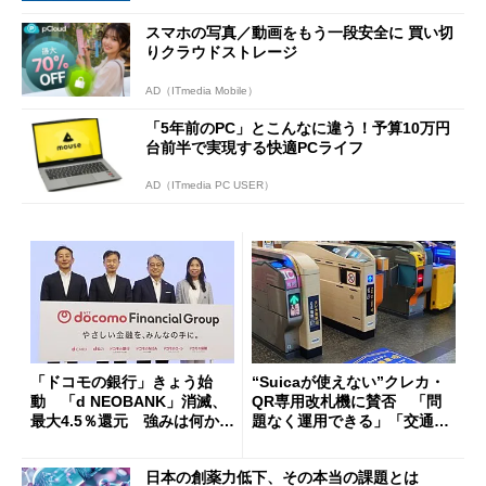
スマホの写真／動画をもう一段安全に 買い切
りクラウドストレージ
AD（ITmedia Mobile）
「5年前のPC」とこんなに違う！予算10万円
台前半で実現する快適PCライフ
AD（ITmedia PC USER）
「ドコモの銀行」きょう始
“Suicaが使えない”クレカ・
動 「d NEOBANK」消滅、
QR専用改札機に賛否 「問
最大4.5％還元 強みは何か解
題なく運用できる」「交通系I
説
Cの方がスムーズ」
日本の創薬力低下、その本当の課題とは