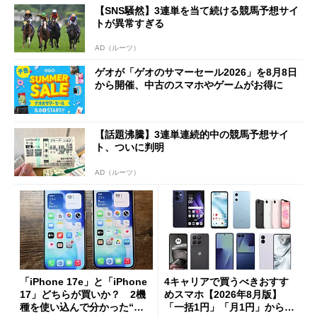
【SNS騒然】3連単を当て続ける競馬予想サイ
トが異常すぎる
AD（ルーツ）
ゲオが「ゲオのサマーセール2026」を8月8日
から開催、中古のスマホやゲームがお得に
【話題沸騰】3連単連続的中の競馬予想サイ
ト、ついに判明
AD（ルーツ）
「iPhone 17e」と「iPhone
4キャリアで買うべきおすす
17」どちらが買いか？ 2機
めスマホ【2026年8月版】
種を使い込んで分かった“ス
「一括1円」「月1円」からお