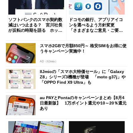
ソフトバンクのスマホ契約数
ドコモの銀行、アプリアイコ
減はいつ止まる？ 宮川社長
ンを選べるよう方針変更
が反転の時期を語る ホッピ
「さまざまなご意見・ご要望
ング対策は「真剣にやりすぎ
を踏まえ」
た」
スマホ2GBで月額850円～ 格安SIMをお得に使
うキャンペーン実施中！
AD（IIJmio）
IIJmioの「スマホ大特価セール」に「Galaxy
Z8」シリーズ3機種が登場 「moto g37j」や
「OPPO Find X9 Ultra」も
au PAYとPontaのキャンペーンまとめ【8月4
日最新版】 1万ポイント還元や10～20％還元
あり