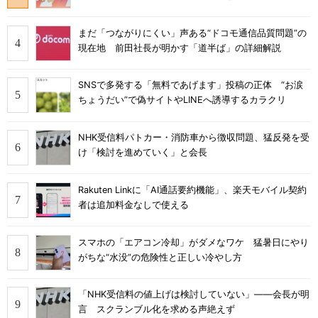
まだ「つながりにくい」声ある“ドコモ通信品質問題”の
現在地 前田社長が明かす「道半ば」の詳細解説
SNSで多発する「無料であげます」投稿の正体 “お涙
ちょうだい”で偽サイトやLINEへ誘導するカラクリ
NHK受信料パトカー・消防車から徴収問題、猛反発を受
け「検討を進めていく」と会長
Rakuten Linkに「AI通話要約機能」、楽天モバイル契約
者は追加料金なしで使える
スマホの「エアコン冷却」がダメなワケ 猛暑日にやり
がちな“水没”の危険性と正しい冷やし方
「NHK受信料の値上げは検討していない」――会長が明
言 スクランブル化を求める声絶えず