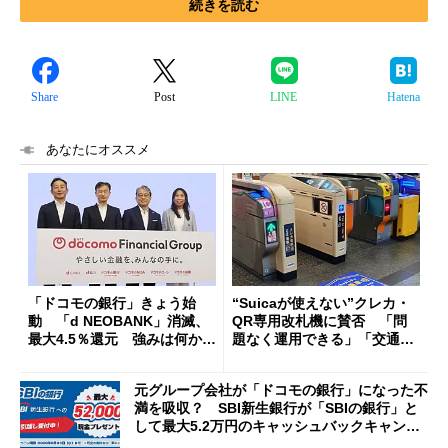
続きを読む
Share
Post
LINE
Hatena
あなたにオススメ
「ドコモの銀行」きょう始
“Suicaが使えない”クレカ・
動 「d NEOBANK」消滅、
QR専用改札機に賛否 「問
最大4.5％還元 強みは何か解
題なく運用できる」「交通系I
説
Cの方がスムーズ」
元グループ会社が「ドコモの銀行」になった不
満を吸収？ SBI新生銀行が「SBIの銀行」と
して最大5.2万円のキャッシュバックキャンペ
ーンを開催