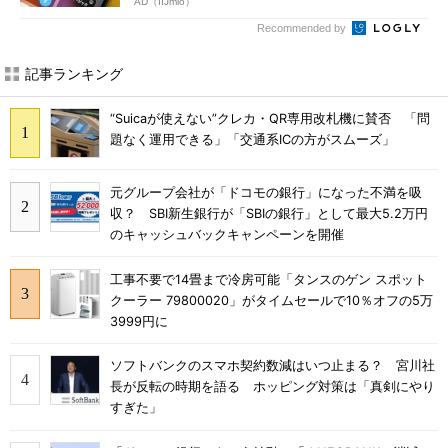
AD（IIJmio）
Recommended by
記事ランキング
“Suicaが使えない”クレカ・QR専用改札機に賛否 「問
題なく運用できる」「交通系ICの方がスムーズ」
元グループ会社が「ドコモの銀行」になった不満を吸
収？ SBI新生銀行が「SBIの銀行」として最大5.2万円
のキャッシュバックキャンペーンを開催
工事不要で14畳まで冷房可能「タンスのゲン スポット
クーラー 79800020」がタイムセールで10％オフの5万
3999円に
ソフトバンクのスマホ契約数減はいつ止まる？ 宮川社
長が反転の時期を語る ホッピング対策は「真剣にやり
すぎた」