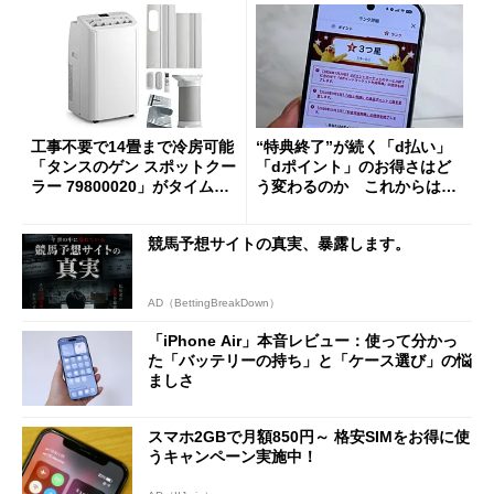
工事不要で14畳まで冷房可能
“特典終了”が続く「d払い」
「タンスのゲン スポットクー
「dポイント」のお得さはど
ラー 79800020」がタイムセ
う変わるのか これからは
ールで10％オフの5万3999円
「dカード」の利用が得策？
に
競馬予想サイトの真実、暴露します。
AD（BettingBreakDown）
「iPhone Air」本音レビュー：使って分かっ
た「バッテリーの持ち」と「ケース選び」の悩
ましさ
スマホ2GBで月額850円～ 格安SIMをお得に使
うキャンペーン実施中！