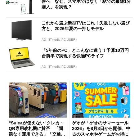
善へ なぜ、スマホではなく「駅での最短1分
購入」を実現？
これから選ぶ新型TVはこれ！失敗しない選び
方と、2026年夏の一押しモデル
AD（ITmedia PC USER）
「5年前のPC」とこんなに違う！予算10万円
台前半で実現する快適PCライフ
AD（ITmedia PC USER）
“Suicaが使えない”クレカ・
ゲオが「ゲオのサマーセール
QR専用改札機に賛否 「問
2026」を8月8日から開催、中
題なく運用できる」「交通系I
古のスマホやゲームがお得に