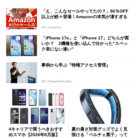
Cの方がスムーズ」
「え、こんなセールやってたの？」80％OFF
以上が続々登場！Amazonの本気が凄すぎる
AD（Amazon）
「iPhone 17e」と「iPhone 17」どちらが買
いか？ 2機種を使い込んで分かった“スペッ
ク表にない違い”
事例から学ぶ『特権アクセス管理』
AD（KeeperSecurity）
4キャリアで買うべきおすす
夏の暑さ対策グッズでよく見
めスマホ【2026年8月版】
掛ける「ペルチェ素子」って