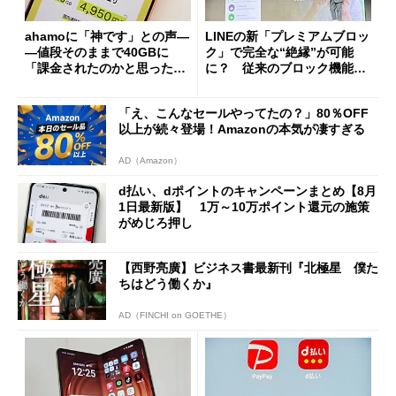
ahamoに「神です」との声―
LINEの新「プレミアムブロッ
―値段そのままで40GBに
ク」で完全な“絶縁”が可能
「課金されたのかと思った」
に？ 従来のブロック機能と
と戸惑いも
の決定的な違い
「え、こんなセールやってたの？」80％OFF
以上が続々登場！Amazonの本気が凄すぎる
AD（Amazon）
d払い、dポイントのキャンペーンまとめ【8月
1日最新版】 1万～10万ポイント還元の施策
がめじろ押し
【西野亮廣】ビジネス書最新刊『北極星 僕た
ちはどう働くか』
AD（FINCHI on GOETHE）