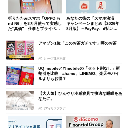
折りたたみスマホ「OPPO Fi
あなたの街の「スマホ決済」
nd N6」を3カ月使って実感し
キャンペーンまとめ【2026年
た“真価” 仕事とプライベー
8月版】～PayPay、d払い、a
トで大活躍
u PAY、楽天ペイ
アマゾン1位「このお茶ガチです」噂のお茶
AD（ハーブ健康本舗）
UQ mobileとY!mobileの「セット割なし」新
割引を比較 ahamo、LINEMO、楽天モバイ
ルよりもお得？
【大人気】ひんやり冷感寝具で快適な睡眠をあ
なたに。
AD（アイリスプラザ）