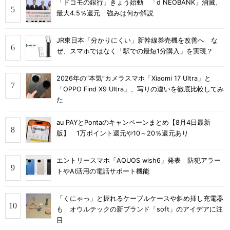
「ドコモの銀行」きょう始動 「d NEOBANK」消滅、
最大4.5％還元 強みは何か解説
JR東日本「分かりにくい」新幹線券売機を改善へ な
ぜ、スマホではなく「駅での最短1分購入」を実現？
2026年の“本気”カメラスマホ「Xiaomi 17 Ultra」と
「OPPO Find X9 Ultra」、写りの違いを徹底比較してみ
た
au PAYとPontaのキャンペーンまとめ【8月4日最新
版】 1万ポイント還元や10～20％還元あり
エントリースマホ「AQUOS wish6」発表 防犯アラー
トやAI活用の電話サポート機能
「くにゃっ」と握れるケーブルケースや斜め挿し充電器
も オウルテックの新ブランド「soft」のアイデアに注
目