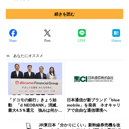
続きを読む
Share
Post
LINE
Hatena
あなたにオススメ
「ドコモの銀行」きょう始
日本通信が新ブランド「blue
動 「d NEOBANK」消滅、
mobile」を発表 ネオキャリ
最大4.5％還元 強みは何か解
アで自由な通信環境へ
説
JR東日本「分かりにくい」新幹線券売機を改