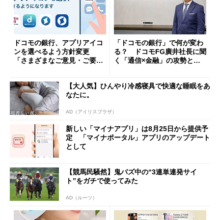
ドコモの銀行、アプリアイコ
「ドコモの銀行」で何が変わ
ンを選べるよう方針変更
る？ ドコモFG廣井社長に聞
「さまざまなご意見・ご要望
く「通信×金融」の攻勢とグ
を踏まえ」
ループ戦略
【大人気】ひんやり冷感寝具で快適な睡眠をあ
なたに。
AD（アイリスプラザ）
新しい「マイナアプリ」は8月25日から提供予
定 「マイナポータル」アプリのアップデート
として
【競馬民騒然】鬼バズ中の“3連単連発サイ
ト”をガチで使ってみた
AD（ルーツ）