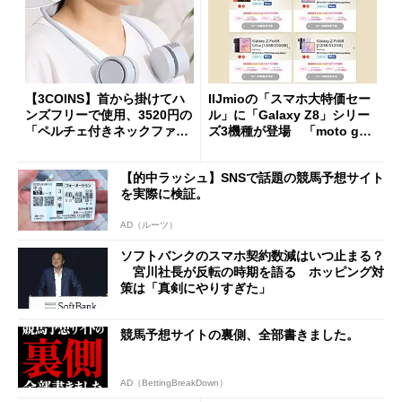
【3COINS】首から掛けてハ
IIJmioの「スマホ大特価セー
ンズフリーで使用、3520円の
ル」に「Galaxy Z8」シリー
「ペルチェ付きネックファ
ズ3機種が登場 「moto g37
ン」
j」や「OPPO Find X9 Ultr
a」も
【的中ラッシュ】SNSで話題の競馬予想サイト
を実際に検証。
AD（ルーツ）
ソフトバンクのスマホ契約数減はいつ止まる？
宮川社長が反転の時期を語る ホッピング対
策は「真剣にやりすぎた」
競馬予想サイトの裏側、全部書きました。
AD（BettingBreakDown）