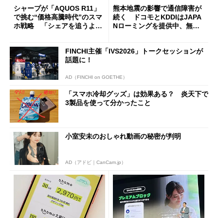
シャープが「AQUOS R11」
熊本地震の影響で通信障害が
で挑む“価格高騰時代”のスマ
続く ドコモとKDDIはJAPA
ホ戦略 「シェアを追うより
Nローミングを提供中、無料
も既存ユーザーを大切に」
Wi-Fi「00000JAPAN」も開
放
FINCHI主催「IVS2026」トークセッションが
話題に！
AD（FINCHI on GOETHE）
「スマホ冷却グッズ」は効果ある？ 炎天下で
3製品を使って分かったこと
小室安未のおしゃれ動画の秘密が判明
AD（アドビ｜CanCam.jp）