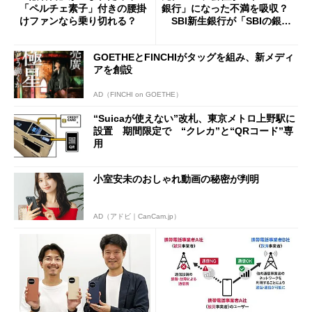
「ペルチェ素子」付きの腰掛
銀行」になった不満を吸収？
けファンなら乗り切れる？
SBI新生銀行が「SBIの銀
行」として最大5.2万円のキャ
ッシュバックキャンペーンを
GOETHEとFINCHIがタッグを組み、新メディ
開催
アを創設
AD（FINCHI on GOETHE）
“Suicaが使えない”改札、東京メトロ上野駅に
設置 期間限定で “クレカ”と“QRコード”専
用
小室安未のおしゃれ動画の秘密が判明
AD（アドビ｜CanCam.jp）