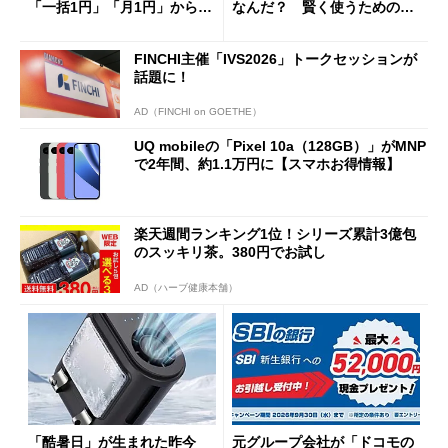
「一括1円」「月1円」からお
なんだ？ 賢く使うための注
得なiPhone／Pixel／Galaxy
意点も
まで
FINCHI主催「IVS2026」トークセッションが
話題に！
AD（FINCHI on GOETHE）
UQ mobileの「Pixel 10a（128GB）」がMNP
で2年間、約1.1万円に【スマホお得情報】
楽天週間ランキング1位！シリーズ累計3億包
のスッキリ茶。380円でお試し
AD（ハーブ健康本舗）
「酷暑日」が生まれた昨今
元グループ会社が「ドコモの