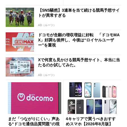
「dカード」の利用が得策？
ペック表にない違い”
【SNS騒然】3連単を当て続ける競馬予想サイ
トが異常すぎる
AD（ルーツ）
ドコモが念願の増収増益に好転 「ドコモMA
X」好調も後押し、今後は“ロイヤルユーザ
ー”を重視
Xで何度も見かける競馬予想サイト、本当に当
たるのか試してみた。
AD（ルーツ）
まだ「つながりにくい」声あ
4キャリアで買うべきおすす
る“ドコモ通信品質問題”の現
めスマホ【2026年8月版】