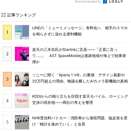
Recommended by
記事ランキング
LINEの「ミュートメッセージ」有料化へ 相手のスマホ
を鳴らさずに送れる便利機能
楽天の三木谷氏がStarlinkに言及――「正直に言っ
て……」 AST SpaceMobileは過疎地域や海上で効果発
揮か
ソニーに聞く「Xperia 1 VIII」の裏側 デザイン刷新や
20万円超えの理由、物議を醸したAIカメラ新機能の真相
KDDIからの独り立ちを目指す楽天モバイル、ローミング
交渉の現在地――両社の考えを整理
NHK受信料パトカー・消防車から徴収問題、猛反発を受
け「検討を進めていく」と会長