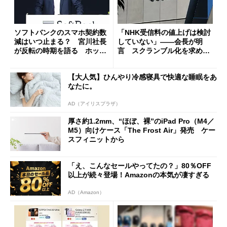
ソフトバンクのスマホ契約数
「NHK受信料の値上げは検討
減はいつ止まる？ 宮川社長
していない」――会長が明
が反転の時期を語る ホッピ
言 スクランブル化を求める
ング対策は「真剣にやりすぎ
声絶えず
た」
【大人気】ひんやり冷感寝具で快適な睡眠をあ
なたに。
AD（アイリスプラザ）
厚さ約1.2mm、“ほぼ、裸”のiPad Pro（M4／
M5）向けケース「The Frost Air」発売 ケー
スフィニットから
「え、こんなセールやってたの？」80％OFF
以上が続々登場！Amazonの本気が凄すぎる
AD（Amazon）