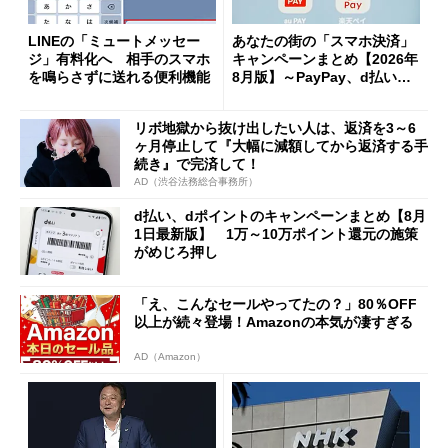
LINEの「ミュートメッセー
あなたの街の「スマホ決済」
ジ」有料化へ 相手のスマホ
キャンペーンまとめ【2026年
を鳴らさずに送れる便利機能
8月版】～PayPay、d払い、a
u PAY、楽天ペイ
リボ地獄から抜け出したい人は、返済を3～6
ヶ月停止して『大幅に減額してから返済する手
続き』で完済して！
AD（渋谷法務総合事務所）
d払い、dポイントのキャンペーンまとめ【8月
1日最新版】 1万～10万ポイント還元の施策
がめじろ押し
「え、こんなセールやってたの？」80％OFF
以上が続々登場！Amazonの本気が凄すぎる
AD（Amazon）