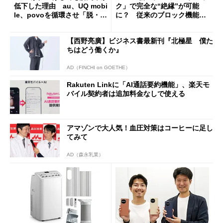
低下した理由 au、UQ mobi
ク」で完全な“絶縁”が可能
le、povoを循環させ「脱・販
に？ 従来のブロック機能と
促費競争」へ
の決定的な違い
【西野亮廣】ビジネス書最新刊『北極星 僕た
ちはどう働くか』
AD（FINCHI on GOETHE）
Rakuten Linkに「AI通話要約機能」、楽天モ
バイル契約者は追加料金なしで使える
アマゾンで大人気！血圧対策はコーヒーに足し
てみて
AD（森永乳業）