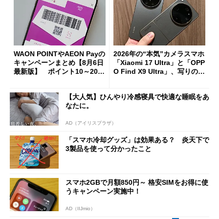
WAON POINTやAEON Payの
2026年の“本気”カメラスマホ
キャンペーンまとめ【8月6日
「Xiaomi 17 Ultra」と「OPP
最新版】 ポイント10～20倍
O Find X9 Ultra」、写りの違
の獲得チャンス多数
いを徹底比較してみた
【大人気】ひんやり冷感寝具で快適な睡眠をあ
なたに。
AD（アイリスプラザ）
「スマホ冷却グッズ」は効果ある？ 炎天下で
3製品を使って分かったこと
スマホ2GBで月額850円～ 格安SIMをお得に使
うキャンペーン実施中！
AD（IIJmio）