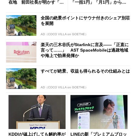
在地 前田社長が明かす「道
「一括1円」「月1円」からお
半ば」の詳細解説
得なiPhone／Pixel／Galaxy
まで
全国の絶景ポイントにサウナ付きのシェア別荘
を展開
AD（COCO VILLA on GOETHE）
楽天の三木谷氏がStarlinkに言及――「正直に
言って……」 AST SpaceMobileは過疎地域
や海上で効果発揮か
すべてが絶景、収益も得られるその仕組みとは
AD（COCO VILLA on GOETHE）
KDDIが値上げしても解約率が
LINEの新「プレミアムブロッ