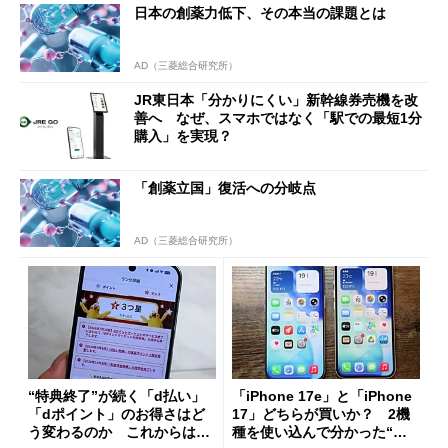
日本の創薬力低下、その本当の課題とは
AD（三菱総合研究所）
JR東日本「分かりにくい」新幹線券売機を改
善へ なぜ、スマホではなく「駅での最短1分
購入」を実現？
「創薬立国」復活への分岐点
AD（三菱総合研究所）
“特典終了”が続く「d払い」
「iPhone 17e」と「iPhone
「dポイント」のお得さはど
17」どちらが買いか？ 2機
う変わるのか これからは
種を使い込んで分かった“ス