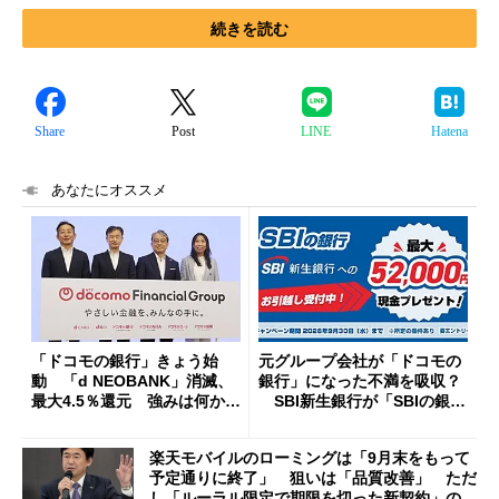
続きを読む
Share
Post
LINE
Hatena
あなたにオススメ
「ドコモの銀行」きょう始
元グループ会社が「ドコモの
動 「d NEOBANK」消滅、
銀行」になった不満を吸収？
最大4.5％還元 強みは何か解
SBI新生銀行が「SBIの銀
説
行」として最大5.2万円のキャ
ッシュバックキャンペーンを
楽天モバイルのローミングは「9月末をもって
開催
予定通りに終了」 狙いは「品質改善」 ただ
し「ルーラル限定で期限を切った新契約」の可