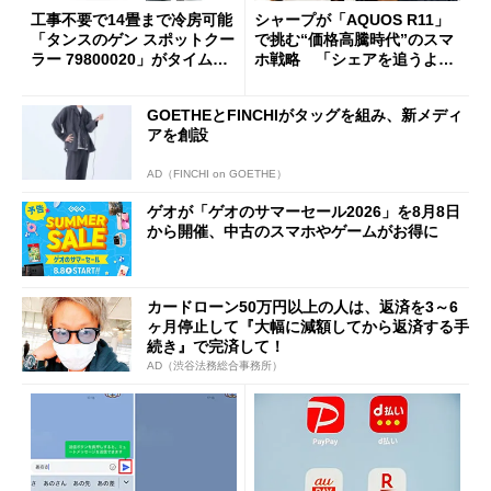
工事不要で14畳まで冷房可能
シャープが「AQUOS R11」
「タンスのゲン スポットクー
で挑む“価格高騰時代”のスマ
ラー 79800020」がタイムセ
ホ戦略 「シェアを追うより
ールで10％オフの5万3999円
も既存ユーザーを大切に」
に
GOETHEとFINCHIがタッグを組み、新メディ
アを創設
AD（FINCHI on GOETHE）
ゲオが「ゲオのサマーセール2026」を8月8日
から開催、中古のスマホやゲームがお得に
カードローン50万円以上の人は、返済を3～6
ヶ月停止して『大幅に減額してから返済する手
続き』で完済して！
AD（渋谷法務総合事務所）