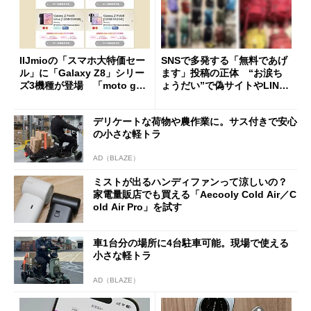
IIJmioの「スマホ大特価セー
SNSで多発する「無料であげ
ル」に「Galaxy Z8」シリー
ます」投稿の正体 “お涙ち
ズ3機種が登場 「moto g37
ょうだい”で偽サイトやLINE
j」や「OPPO Find X9 Ultr
へ誘導するカラクリ
a」も
デリケートな荷物や農作業に。サス付きで安心
の小さな軽トラ
AD（BLAZE）
ミストが出るハンディファンって涼しいの？
家電量販店でも買える「Aecooly Cold Air／C
old Air Pro」を試す
車1台分の場所に4台駐車可能。現場で使える
小さな軽トラ
AD（BLAZE）