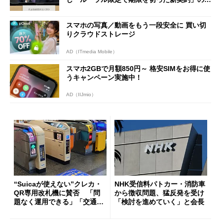
能性も
スマホの写真／動画をもう一段安全に 買い切
りクラウドストレージ
AD（ITmedia Mobile）
スマホ2GBで月額850円～ 格安SIMをお得に使
うキャンペーン実施中！
AD（IIJmio）
“Suicaが使えない”クレカ・
NHK受信料パトカー・消防車
QR専用改札機に賛否 「問
から徴収問題、猛反発を受け
題なく運用できる」「交通系I
「検討を進めていく」と会長
Cの方がスムーズ」