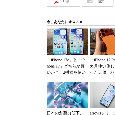
印刷
通知
今、あなたにオススメ
「iPhone 17e」と「iP
「iPhone 17 
hone 17」どちらが買
カ月使い倒し
いか？ 2機種を使い
った真価 バ
込んで分かった“スペ
ーと放熱性能
ッ...
足だが細かな..
日本の創薬力低下、
arrowsシリ