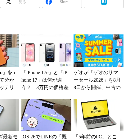
見る
Share
Pro」を5
「iPhone 17e」と「iP
ゲオが「ゲオのサマ
て分か
hone 17」は何が違
ーセール2026」を8月
ッテリ
う？ 3万円の価格差
8日から開催、中古の
には満
をスペックから検証
スマホやゲームがお
.
する
得に
ーズ最新モ
iOS 26でLINEの「既
「5年前のPC」とこ