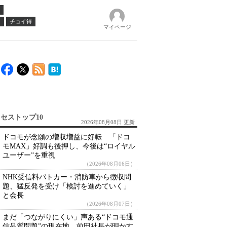
ノ
チョイ得
マイページ
セストップ10
2026年08月08日 更新
ドコモが念願の増収増益に好転 「ドコ
モMAX」好調も後押し、今後は“ロイヤル
ユーザー”を重視
（2026年08月06日）
NHK受信料パトカー・消防車から徴収問
題、猛反発を受け「検討を進めていく」
と会長
（2026年08月07日）
まだ「つながりにくい」声ある“ドコモ通
信品質問題”の現在地 前田社長が明かす