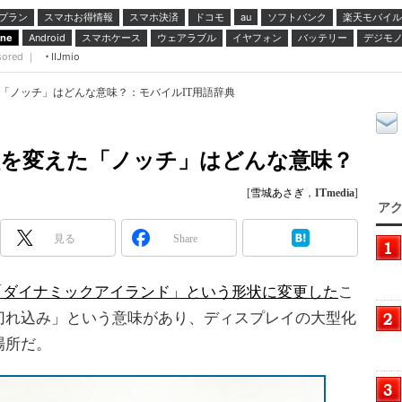
プラン
スマホお得情報
スマホ決済
ドコモ
ソフトバンク
楽天モバイル
au
スマホケース
ウェアラブル
イヤフォン
バッテリー
デジモ
one
Android
sored ｜
IIJmio
を変えた「ノッチ」はどんな意味？：モバイルIT用語辞典
o」が形状を変えた「ノッチ」はどんな意味？
[
雪城あさぎ
，
ITmedia
]
アク
見る
Share
「ダイナミックアイランド」という形状に変更した
こ
切れ込み」という意味があり、ディスプレイの大型化
場所だ。