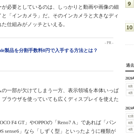
が必要としているのは、しっかりと動画や画像の細
イと「インカメラ」だ。そのインカメラと大きなディ
れた仕組みがノッチといえる。
- PR -
pple製品を分割手数料0円で入手する方法とは？
過
2026
8月
の一部が欠けてしまう一方、表示領域を本体いっぱ
4月
、ブラウザを使っていても広くディスプレイを使えた
2024
12月
O F4 GT」やOPPOの「Reno7 A」であれば「パン
8月
4月
S sense6」なら「しずく型」といったように種類が