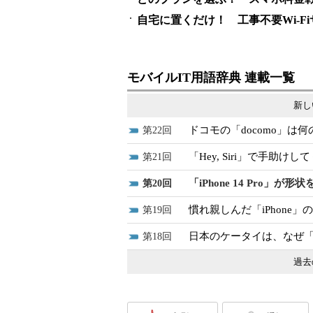
自宅に置くだけ！ 工事不要Wi-F
モバイルIT用語辞典 連載一覧
新し
ドコモの「docomo」
22
「Hey, Siri」で手助
21
「iPhone 14 Pro
20
慣れ親しんだ「iPhone
19
日本のケータイは、なぜ
18
過去