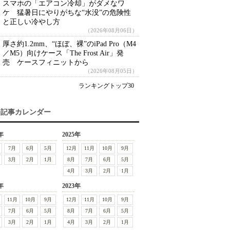
スマホの「エアコン冷却」がダメなワ
ケ 猛暑日にやりがちな“水没”の危険性
と正しい冷やし方
（2026年08月06日）
厚さ約1.2mm、“ほぼ、裸”のiPad Pro（M4
／M5）向けケース「The Frost Air」発
売 ケースフィニットから
（2026年08月05日）
ランキングトップ30
去記事カレンダー
年
2025年
7月
6月
5月
12月
11月
10月
9月
3月
2月
1月
8月
7月
6月
5月
4月
3月
2月
1月
年
2023年
11月
10月
9月
12月
11月
10月
9月
7月
6月
5月
8月
7月
6月
5月
3月
2月
1月
4月
3月
2月
1月