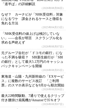
「道半ば」の詳細解説
（2026年08月06日）
なぜ？ カーナビが「NHK受信料」対象
になるワケ 課金されるケースと徴収を
免れる方法
（2025年04月15日）
「NHK受信料の値上げは検討していな
い」――会長が明言 スクランブル化を
求める声絶えず
（2026年08月07日）
元グループ会社が「ドコモの銀行」にな
った不満を吸収？ SBI新生銀行が「SBI
の銀行」として最大5.2万円のキャッシュ
バックキャンペーンを開催
（2026年08月05日）
東海道・山陽・九州新幹線の「EXサービ
ス」に複数のサービス改訂 「ご利用
票」のスマホ表示などを9月から順次開始
（2026年08月06日）
最大22時間駆動、7通りで使えるクリップ
付き腰掛け扇風機がAmazonで35％オフ
（2026年08月07日）