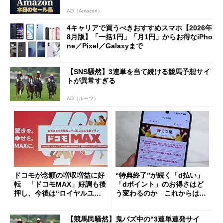
AD（Amazon）
4キャリアで買うべきおすすめスマホ【2026年
8月版】「一括1円」「月1円」からお得なiPho
ne／Pixel／Galaxyまで
【SNS騒然】3連単を当て続ける競馬予想サイ
トが異常すぎる
AD（ルーツ）
ドコモが念願の増収増益に好
“特典終了”が続く「d払い」
転 「ドコモMAX」好調も後
「dポイント」のお得さはど
押し、今後は“ロイヤルユー
う変わるのか これからは
ザー”を重視
「dカード」の利用が得策？
【競馬民騒然】鬼バズ中の“3連単連発サイ