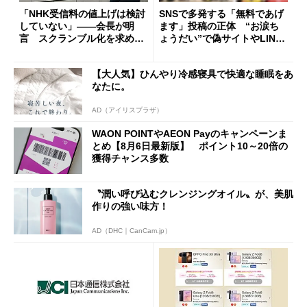
「NHK受信料の値上げは検討
SNSで多発する「無料であげ
していない」――会長が明
ます」投稿の正体 “お涙ち
言 スクランブル化を求める
ょうだい”で偽サイトやLINE
声絶えず
へ誘導するカラクリ
【大人気】ひんやり冷感寝具で快適な睡眠をあ
なたに。
AD（アイリスプラザ）
WAON POINTやAEON Payのキャンペーンま
とめ【8月6日最新版】 ポイント10～20倍の
獲得チャンス多数
〝潤い呼び込むクレンジングオイル〟が、美肌
作りの強い味方！
AD（DHC｜CanCam.jp）