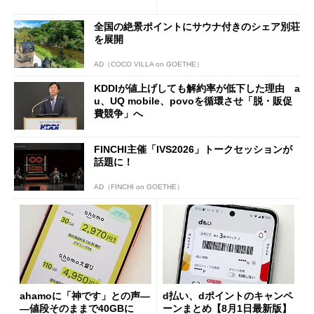
も既存ユーザーを大切に」
の決定的な違い
全国の絶景ポイントにサウナ付きのシェア別荘
を展開
AD（COCO VILLA on GOETHE）
KDDIが値上げしても解約率が低下した理由 a
u、UQ mobile、povoを循環させ「脱・販促
費競争」へ
FINCHI主催「IVS2026」トークセッションが
話題に！
AD（FINCHI on GOETHE）
ahamoに「神です」との声―
d払い、dポイントのキャンペ
―値段そのままで40GBに
ーンまとめ【8月1日最新版】