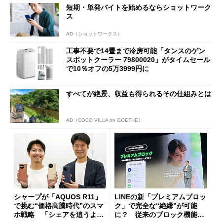
短期・単発バイトを始めるならショットワーク
ス
AD（ショットワークス）
工事不要で14畳まで冷房可能「タンスのゲン
スポットクーラー 79800020」がタイムセール
で10％オフの5万3999円に
すべてが絶景、収益も得られるその仕組みとは
AD（COCO VILLA on GOETHE）
シャープが「AQUOS R11」
LINEの新「プレミアムブロッ
で挑む“価格高騰時代”のスマ
ク」で完全な“絶縁”が可能
ホ戦略 「シェアを追うより
に？ 従来のブロック機能と