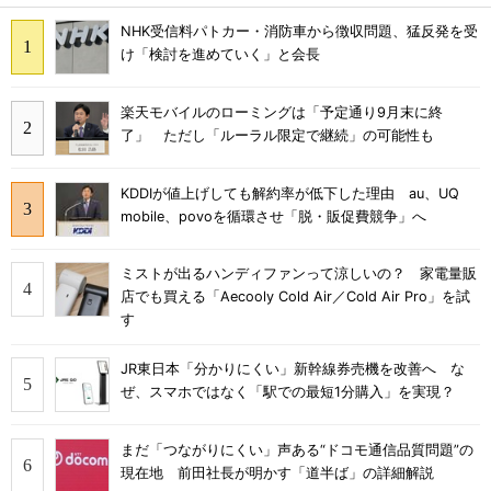
NHK受信料パトカー・消防車から徴収問題、猛反発を受
け「検討を進めていく」と会長
楽天モバイルのローミングは「予定通り9月末に終
了」 ただし「ルーラル限定で継続」の可能性も
KDDIが値上げしても解約率が低下した理由 au、UQ
mobile、povoを循環させ「脱・販促費競争」へ
ミストが出るハンディファンって涼しいの？ 家電量販
店でも買える「Aecooly Cold Air／Cold Air Pro」を試
す
JR東日本「分かりにくい」新幹線券売機を改善へ な
ぜ、スマホではなく「駅での最短1分購入」を実現？
まだ「つながりにくい」声ある“ドコモ通信品質問題”の
現在地 前田社長が明かす「道半ば」の詳細解説