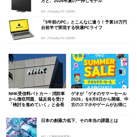
方と、2026年夏の一押しモデル
AD（ITmedia PC USER）
「5年前のPC」とこんなに違う！予算10万円
台前半で実現する快適PCライフ
AD（ITmedia PC USER）
NHK受信料パトカー・消防車
ゲオが「ゲオのサマーセール
から徴収問題、猛反発を受け
2026」を8月8日から開催、中
「検討を進めていく」と会長
古のスマホやゲームがお得に
日本の創薬力低下、その本当の課題とは
AD（三菱総合研究所）