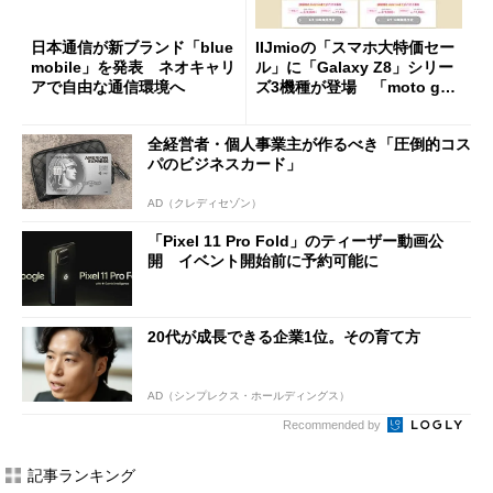
日本通信が新ブランド「blue
IIJmioの「スマホ大特価セー
mobile」を発表 ネオキャリ
ル」に「Galaxy Z8」シリー
アで自由な通信環境へ
ズ3機種が登場 「moto g37
j」や「OPPO Find X9 Ultr
a」も
全経営者・個人事業主が作るべき「圧倒的コス
パのビジネスカード」
AD（クレディセゾン）
「Pixel 11 Pro Fold」のティーザー動画公
開 イベント開始前に予約可能に
20代が成長できる企業1位。その育て方
AD（シンプレクス・ホールディングス）
Recommended by
記事ランキング