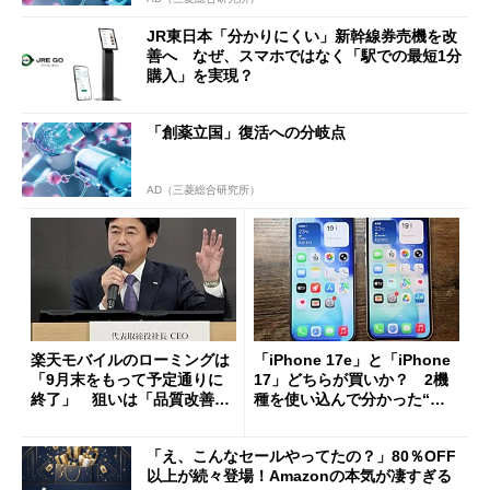
JR東日本「分かりにくい」新幹線券売機を改
善へ なぜ、スマホではなく「駅での最短1分
購入」を実現？
「創薬立国」復活への分岐点
AD（三菱総合研究所）
楽天モバイルのローミングは
「iPhone 17e」と「iPhone
「9月末をもって予定通りに
17」どちらが買いか？ 2機
終了」 狙いは「品質改善」
種を使い込んで分かった“ス
ただし「ルーラル限定で期
ペック表にない違い”
限を切った新契約」の可能性
「え、こんなセールやってたの？」80％OFF
も
以上が続々登場！Amazonの本気が凄すぎる