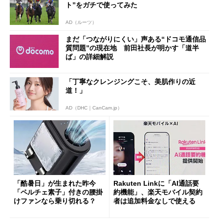
ト”をガチで使ってみた
AD（ルーツ）
まだ「つながりにくい」声ある“ドコモ通信品
質問題”の現在地 前田社長が明かす「道半
ば」の詳細解説
「丁寧なクレンジングこそ、美肌作りの近
道！」
AD（DHC｜CanCam.jp）
「酷暑日」が生まれた昨今
Rakuten Linkに「AI通話要
「ペルチェ素子」付きの腰掛
約機能」、楽天モバイル契約
けファンなら乗り切れる？
者は追加料金なしで使える