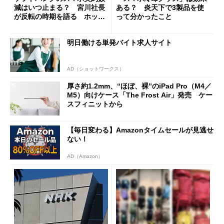
減はいつ止まる？ 宮川社長
ある？ 炎天下で3製品を使
が反転の時期を語る ホッピ
って分かったこと
ング対策は「真剣にやりすぎ
た」
明日働ける単発バイト求人サイト
AD（ショットワークス）
厚さ約1.2mm、“ほぼ、裸”のiPad Pro（M4／
M5）向けケース「The Frost Air」発売 ケー
スフィニットから
【毎日変わる】Amazonタイムセールが見逃せ
ない！
AD（Amazon）