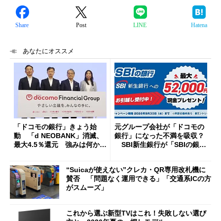
Share
Post
LINE
Hatena
あなたにオススメ
「ドコモの銀行」きょう始
元グループ会社が「ドコモの
動 「d NEOBANK」消滅、
銀行」になった不満を吸収？
最大4.5％還元 強みは何か解
SBI新生銀行が「SBIの銀
説
行」として最大5.2万円のキャ
ッシュバックキャンペーンを
“Suicaが使えない”クレカ・QR専用改札機に
開催
賛否 「問題なく運用できる」「交通系ICの方
がスムーズ」
これから選ぶ新型TVはこれ！失敗しない選び