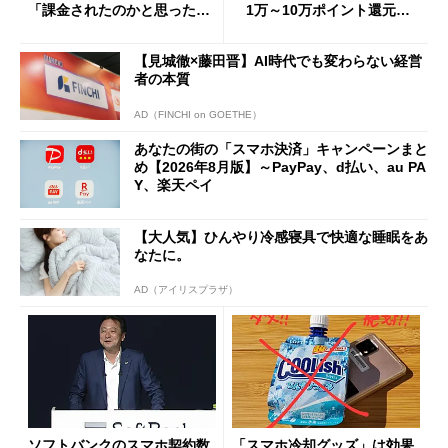
「課金されたのかと思った」
1万～10万ポイント還元の
と戸惑いも
施策がめじろ押し
【見城徹×藤田晋】AI時代でも変わらない経営
者の本質
AD（FINCHI on GOETHE）
あなたの街の「スマホ決済」キャンペーンまと
め【2026年8月版】～PayPay、d払い、au PA
Y、楽天ペイ
【大人気】ひんやり冷感寝具で快適な睡眠をあ
なたに。
AD（アイリスプラザ）
ソフトバンクのスマホ契約数
「スマホ冷却グッズ」は効果