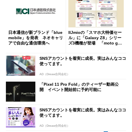
日本通信が新ブランド「blue
IIJmioの「スマホ大特価セー
mobile」を発表 ネオキャリ
ル」に「Galaxy Z8」シリー
アで自由な通信環境へ
ズ3機種が登場 「moto g37
j」や「OPPO Find X9 Ultr
a」も
SNSアカウントを着実に成長。実はみんなココ
使ってます。
AD（Dreaw合同会社）
「Pixel 11 Pro Fold」のティーザー動画公
開 イベント開始前に予約可能に
SNSアカウントを着実に成長。実はみんなココ
使ってます。
AD（Dreaw合同会社）