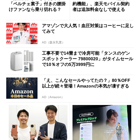
「ペルチェ素子」付きの腰掛
約機能」、楽天モバイル契約
けファンなら乗り切れる？
者は追加料金なしで使える
アマゾンで大人気！血圧対策はコーヒーに足し
てみて
AD（森永乳業）
工事不要で14畳まで冷房可能「タンスのゲン
スポットクーラー 79800020」がタイムセール
で10％オフの5万3999円に
「え、こんなセールやってたの？」80％OFF
以上が続々登場！Amazonの本気が凄すぎる
AD（Amazon）