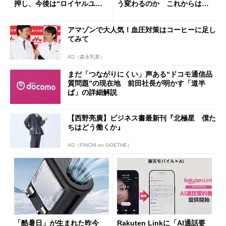
押し、今後は“ロイヤルユー
う変わるのか これからは
ザー”を重視
「dカード」の利用が得策？
アマゾンで大人気！血圧対策はコーヒーに足し
てみて
AD（森永乳業）
まだ「つながりにくい」声ある“ドコモ通信品
質問題”の現在地 前田社長が明かす「道半
ば」の詳細解説
【西野亮廣】ビジネス書最新刊『北極星 僕た
ちはどう働くか』
AD（FINCHI on GOETHE）
「酷暑日」が生まれた昨今
Rakuten Linkに「AI通話要