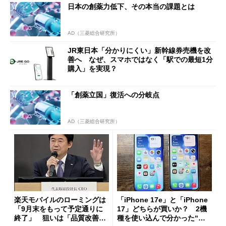
日本の創薬力低下、その本当の課題とは
AD（三菱総合研究所）
JR東日本「分かりにくい」新幹線券売機を改
善へ なぜ、スマホではなく「駅での最短1分
購入」を実現？
「創薬立国」復活への分岐点
AD（三菱総合研究所）
楽天モバイルのローミングは
「iPhone 17e」と「iPhone
「9月末をもって予定通りに
17」どちらが買いか？ 2機
終了」 狙いは「品質改善」
種を使い込んで分かった“ス