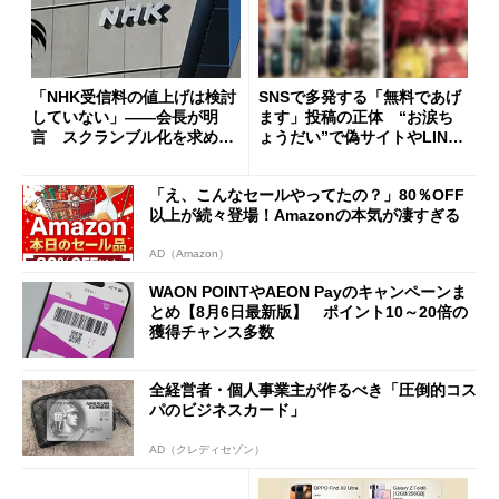
「NHK受信料の値上げは検討
SNSで多発する「無料であげ
していない」――会長が明
ます」投稿の正体 “お涙ち
言 スクランブル化を求める
ょうだい”で偽サイトやLINE
声絶えず
へ誘導するカラクリ
「え、こんなセールやってたの？」80％OFF
以上が続々登場！Amazonの本気が凄すぎる
AD（Amazon）
WAON POINTやAEON Payのキャンペーンま
とめ【8月6日最新版】 ポイント10～20倍の
獲得チャンス多数
全経営者・個人事業主が作るべき「圧倒的コス
パのビジネスカード」
AD（クレディセゾン）