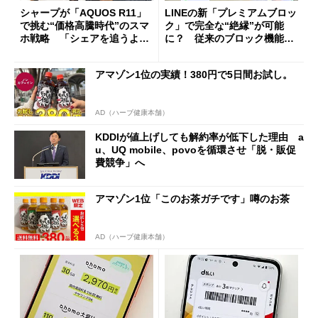
シャープが「AQUOS R11」
LINEの新「プレミアムブロッ
で挑む“価格高騰時代”のスマ
ク」で完全な“絶縁”が可能
ホ戦略 「シェアを追うより
に？ 従来のブロック機能と
も既存ユーザーを大切に」
の決定的な違い
アマゾン1位の実績！380円で5日間お試し。
AD（ハーブ健康本舗）
KDDIが値上げしても解約率が低下した理由 a
u、UQ mobile、povoを循環させ「脱・販促
費競争」へ
アマゾン1位「このお茶ガチです」噂のお茶
AD（ハーブ健康本舗）