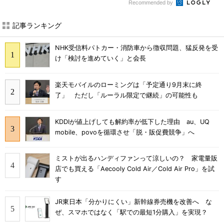
Recommended by
記事ランキング
NHK受信料パトカー・消防車から徴収問題、猛反発を受
け「検討を進めていく」と会長
楽天モバイルのローミングは「予定通り9月末に終
了」 ただし「ルーラル限定で継続」の可能性も
KDDIが値上げしても解約率が低下した理由 au、UQ
mobile、povoを循環させ「脱・販促費競争」へ
ミストが出るハンディファンって涼しいの？ 家電量販
店でも買える「Aecooly Cold Air／Cold Air Pro」を試
す
JR東日本「分かりにくい」新幹線券売機を改善へ な
ぜ、スマホではなく「駅での最短1分購入」を実現？