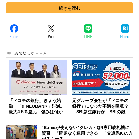
続きを読む
Share
Post
LINE
Hatena
あなたにオススメ
「ドコモの銀行」きょう始
元グループ会社が「ドコモの
動 「d NEOBANK」消滅、
銀行」になった不満を吸収？
最大4.5％還元 強みは何か解
SBI新生銀行が「SBIの銀
説
行」として最大5.2万円のキャ
ッシュバックキャンペーンを
“Suicaが使えない”クレカ・QR専用改札機に
開催
賛否 「問題なく運用できる」「交通系ICの方
がスムーズ」