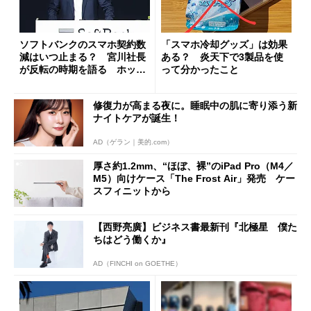
ソフトバンクのスマホ契約数
「スマホ冷却グッズ」は効果
減はいつ止まる？ 宮川社長
ある？ 炎天下で3製品を使
が反転の時期を語る ホッピ
って分かったこと
ング対策は「真剣にやりすぎ
た」
修復力が高まる夜に。睡眠中の肌に寄り添う新
ナイトケアが誕生！
AD（ゲラン｜美的.com）
厚さ約1.2mm、“ほぼ、裸”のiPad Pro（M4／
M5）向けケース「The Frost Air」発売 ケー
スフィニットから
【西野亮廣】ビジネス書最新刊『北極星 僕た
ちはどう働くか』
AD（FINCHI on GOETHE）