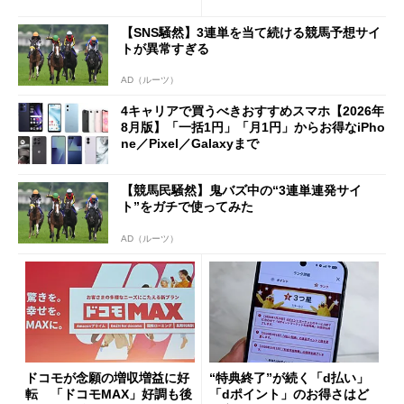
ただし「ルーラル限定で期
ペック表にない違い”
限を切った新契約」の可能性
【SNS騒然】3連単を当て続ける競馬予想サイ
も
トが異常すぎる
AD（ルーツ）
4キャリアで買うべきおすすめスマホ【2026年
8月版】「一括1円」「月1円」からお得なiPho
ne／Pixel／Galaxyまで
【競馬民騒然】鬼バズ中の“3連単連発サイ
ト”をガチで使ってみた
AD（ルーツ）
ドコモが念願の増収増益に好
“特典終了”が続く「d払い」
転 「ドコモMAX」好調も後
「dポイント」のお得さはど