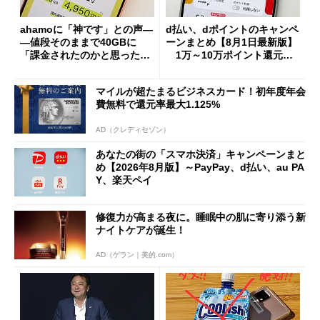
ahamoに「神です」との声―
d払い、dポイントのキャンペ
―値段そのままで40GBに
ーンまとめ【8月1日最新版】
「課金されたのかと思った」
1万～10万ポイント還元の
と戸惑いも
施策がめじろ押し
マイルが超たまるビジネスカード！初年度年会
費無料で還元率最大1.125%
AD（クレディセゾン）
あなたの街の「スマホ決済」キャンペーンまと
め【2026年8月版】～PayPay、d払い、au PA
Y、楽天ペイ
修復力が高まる夜に。睡眠中の肌に寄り添う新
ナイトケアが誕生！
AD（ゲラン｜美的.com）