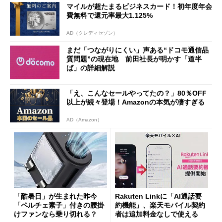
マイルが超たまるビジネスカード！初年度年会
費無料で還元率最大1.125%
AD（クレディセゾン）
まだ「つながりにくい」声ある“ドコモ通信品
質問題”の現在地 前田社長が明かす「道半
ば」の詳細解説
「え、こんなセールやってたの？」80％OFF
以上が続々登場！Amazonの本気が凄すぎる
AD（Amazon）
「酷暑日」が生まれた昨今
Rakuten Linkに「AI通話要
「ペルチェ素子」付きの腰掛
約機能」、楽天モバイル契約
けファンなら乗り切れる？
者は追加料金なしで使える