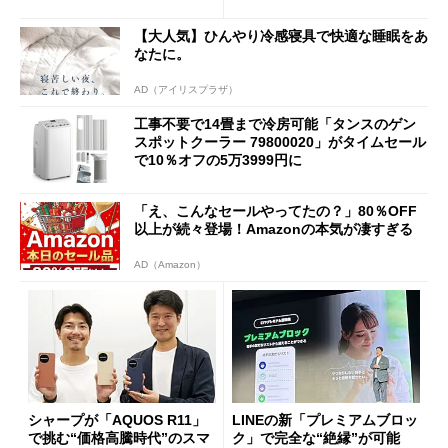
【大人気】ひんやり冷感寝具で快適な睡眠をあ
なたに。
AD（アイリスプラザ）
工事不要で14畳まで冷房可能「タンスのゲン
スポットクーラー 79800020」がタイムセール
で10％オフの5万3999円に
「え、こんなセールやってたの？」80％OFF
以上が続々登場！Amazonの本気が凄すぎる
AD（Amazon）
シャープが「AQUOS R11」
LINEの新「プレミアムブロッ
で挑む“価格高騰時代”のスマ
ク」で完全な“絶縁”が可能