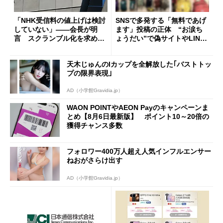
「NHK受信料の値上げは検討
SNSで多発する「無料であげ
していない」――会長が明
ます」投稿の正体 “お涙ち
言 スクランブル化を求める
ょうだい”で偽サイトやLINE
声絶えず
へ誘導するカラクリ
天木じゅんのIカップを全解放した｢バストトッ
プの限界表現｣
AD（小学館Gravidia.jp）
WAON POINTやAEON Payのキャンペーンま
とめ【8月6日最新版】 ポイント10～20倍の
獲得チャンス多数
フォロワー400万人超え人気インフルエンサー
ねおがさらけ出す
AD（小学館Gravidia.jp）