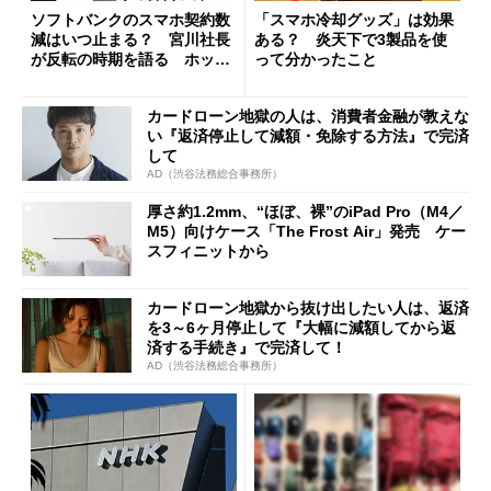
ソフトバンクのスマホ契約数
「スマホ冷却グッズ」は効果
減はいつ止まる？ 宮川社長
ある？ 炎天下で3製品を使
が反転の時期を語る ホッピ
って分かったこと
ング対策は「真剣にやりすぎ
た」
カードローン地獄の人は、消費者金融が教えな
い『返済停止して減額・免除する方法』で完済
して
AD（渋谷法務総合事務所）
厚さ約1.2mm、“ほぼ、裸”のiPad Pro（M4／
M5）向けケース「The Frost Air」発売 ケー
スフィニットから
カードローン地獄から抜け出したい人は、返済
を3～6ヶ月停止して『大幅に減額してから返
済する手続き』で完済して！
AD（渋谷法務総合事務所）