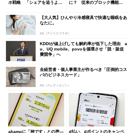
ホ戦略 「シェアを追うより
に？ 従来のブロック機能と
も既存ユーザーを大切に」
の決定的な違い
【大人気】ひんやり冷感寝具で快適な睡眠をあ
なたに。
AD（アイリスプラザ）
KDDIが値上げしても解約率が低下した理由 a
u、UQ mobile、povoを循環させ「脱・販促
費競争」へ
全経営者・個人事業主が作るべき「圧倒的コス
パのビジネスカード」
AD（クレディセゾン）
ahamoに「神です」との声―
d払い、dポイントのキャンペ