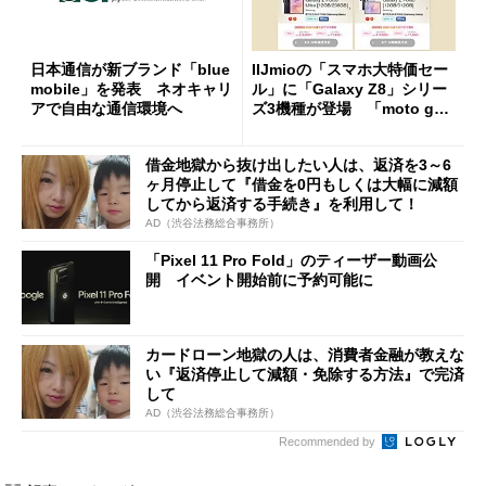
日本通信が新ブランド「blue
IIJmioの「スマホ大特価セー
mobile」を発表 ネオキャリ
ル」に「Galaxy Z8」シリー
アで自由な通信環境へ
ズ3機種が登場 「moto g37
j」や「OPPO Find X9 Ultr
a」も
借金地獄から抜け出したい人は、返済を3～6
ヶ月停止して『借金を0円もしくは大幅に減額
してから返済する手続き』を利用して！
AD（渋谷法務総合事務所）
「Pixel 11 Pro Fold」のティーザー動画公
開 イベント開始前に予約可能に
カードローン地獄の人は、消費者金融が教えな
い『返済停止して減額・免除する方法』で完済
して
AD（渋谷法務総合事務所）
Recommended by