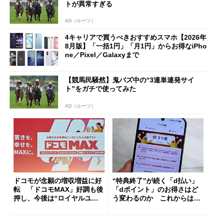
トが異常すぎる
AD（ルーツ）
4キャリアで買うべきおすすめスマホ【2026年
8月版】「一括1円」「月1円」からお得なiPho
ne／Pixel／Galaxyまで
【競馬民騒然】鬼バズ中の“3連単連発サイ
ト”をガチで使ってみた
AD（ルーツ）
ドコモが念願の増収増益に好
“特典終了”が続く「d払い」
転 「ドコモMAX」好調も後
「dポイント」のお得さはど
押し、今後は“ロイヤルユー
う変わるのか これからは
ザー”を重視
「dカード」の利用が得策？