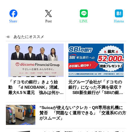
Share
Post
LINE
Hatena
あなたにオススメ
「ドコモの銀行」きょう始
元グループ会社が「ドコモの
動 「d NEOBANK」消滅、
銀行」になった不満を吸収？
最大4.5％還元 強みは何か解
SBI新生銀行が「SBIの銀
説
行」として最大5.2万円のキャ
ッシュバックキャンペーンを
“Suicaが使えない”クレカ・QR専用改札機に
開催
賛否 「問題なく運用できる」「交通系ICの方
がスムーズ」