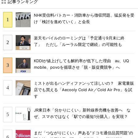
記事ランキング
NHK受信料パトカー・消防車から徴収問題、猛反発を受
け「検討を進めていく」と会長
楽天モバイルのローミングは「予定通り9月末に終
了」 ただし「ルーラル限定で継続」の可能性も
KDDIが値上げしても解約率が低下した理由 au、UQ
mobile、povoを循環させ「脱・販促費競争」へ
ミストが出るハンディファンって涼しいの？ 家電量販
店でも買える「Aecooly Cold Air／Cold Air Pro」を試
す
JR東日本「分かりにくい」新幹線券売機を改善へ な
ぜ、スマホではなく「駅での最短1分購入」を実現？
まだ「つながりにくい」声ある“ドコモ通信品質問題”の