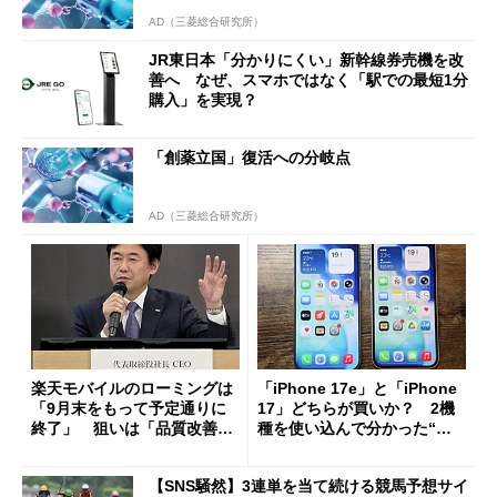
AD（三菱総合研究所）
JR東日本「分かりにくい」新幹線券売機を改
善へ なぜ、スマホではなく「駅での最短1分
購入」を実現？
「創薬立国」復活への分岐点
AD（三菱総合研究所）
楽天モバイルのローミングは
「iPhone 17e」と「iPhone
「9月末をもって予定通りに
17」どちらが買いか？ 2機
終了」 狙いは「品質改善」
種を使い込んで分かった“ス
ただし「ルーラル限定で期
ペック表にない違い”
限を切った新契約」の可能性
【SNS騒然】3連単を当て続ける競馬予想サイ
も