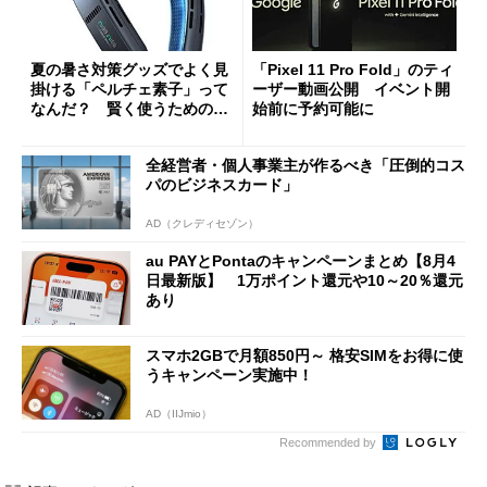
夏の暑さ対策グッズでよく見
「Pixel 11 Pro Fold」のティ
掛ける「ペルチェ素子」って
ーザー動画公開 イベント開
なんだ？ 賢く使うための注
始前に予約可能に
意点も
全経営者・個人事業主が作るべき「圧倒的コス
パのビジネスカード」
AD（クレディセゾン）
au PAYとPontaのキャンペーンまとめ【8月4
日最新版】 1万ポイント還元や10～20％還元
あり
スマホ2GBで月額850円～ 格安SIMをお得に使
うキャンペーン実施中！
AD（IIJmio）
Recommended by