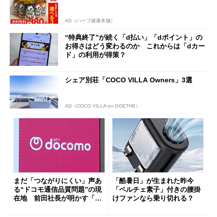
AD（ハーブ健康本舗）
“特典終了”が続く「d払い」「dポイント」の
お得さはどう変わるのか これからは「dカー
ド」の利用が得策？
シェア別荘「COCO VILLA Owners」3選
AD（COCO VILLA on GOETHE）
まだ「つながりにくい」声あ
「酷暑日」が生まれた昨今
る“ドコモ通信品質問題”の現
「ペルチェ素子」付きの腰掛
在地 前田社長が明かす「道
けファンなら乗り切れる？
半ば」の詳細解説