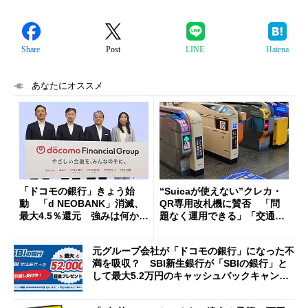
Share
Post
LINE
Hatena
あなたにオススメ
「ドコモの銀行」きょう始
“Suicaが使えない”クレカ・
動 「d NEOBANK」消滅、
QR専用改札機に賛否 「問
最大4.5％還元 強みは何か解
題なく運用できる」「交通系I
説
Cの方がスムーズ」
元グループ会社が「ドコモの銀行」になった不
満を吸収？ SBI新生銀行が「SBIの銀行」と
して最大5.2万円のキャッシュバックキャンペ
ーンを開催