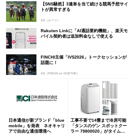
【SNS騒然】3連単を当て続ける競馬予想サイ
トが異常すぎる
AD（ルーツ）
Rakuten Linkに「AI通話要約機能」、楽天モ
バイル契約者は追加料金なしで使える
FINCHI主催「IVS2026」トークセッションが
話題に！
AD（FINCHI on GOETHE）
日本通信が新ブランド「blue
工事不要で14畳まで冷房可能
mobile」を発表 ネオキャリ
「タンスのゲン スポットクー
アで自由な通信環境へ
ラー 79800020」がタイムセ