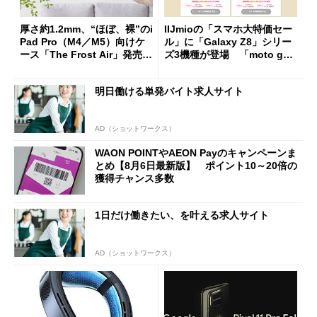
厚さ約1.2mm、“ほぼ、裸”のi
IIJmioの「スマホ大特価セー
Pad Pro（M4／M5）向けケ
ル」に「Galaxy Z8」シリー
ース「The Frost Air」発売
ズ3機種が登場 「moto g37
ケースフィニットから
j」や「OPPO Find X9 Ultr
a」も
明日働ける単発バイト求人サイト
AD（ショットワークス）
WAON POINTやAEON Payのキャンペーンま
とめ【8月6日最新版】 ポイント10～20倍の
獲得チャンス多数
1日だけ働きたい、を叶える求人サイト
AD（ショットワークス）