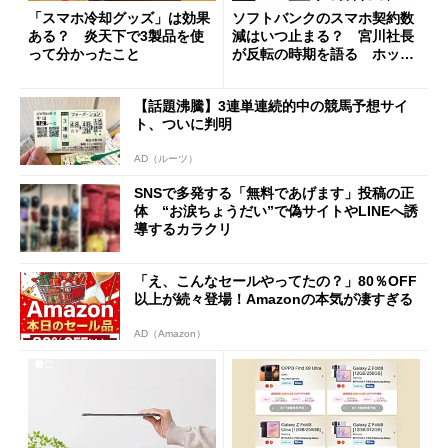
「スマホ冷却グッズ」は効果
ソフトバンクのスマホ契約数
ある？ 炎天下で3製品を使
減はいつ止まる？ 宮川社長
って分かったこと
が反転の時期を語る ホッピ
ング対策は「真剣にやりすぎ
た」
【話題沸騰】3連単連続的中の競馬予想サイ
ト、ついに判明
AD（ルーツ）
SNSで多発する「無料であげます」投稿の正
体 “お涙ちょうだい”で偽サイトやLINEへ誘
導するカラクリ
「え、こんなセールやってたの？」80％OFF
以上が続々登場！Amazonの本気が凄すぎる
AD（Amazon）