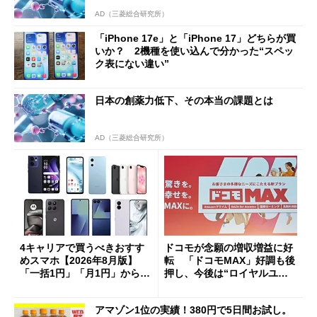
AD（三菱総合研究所）
「iPhone 17e」と「iPhone 17」どちらが買
いか？ 2機種を使い込んで分かった“スペッ
ク表にない違い”
日本の創薬力低下、その本当の課題とは
AD（三菱総合研究所）
4キャリアで買うべきおすす
ドコモが念願の増収増益に好
めスマホ【2026年8月版】
転 「ドコモMAX」好調も後
「一括1円」「月1円」からお
押し、今後は“ロイヤルユー
得なiPhone／Pixel／Galaxy
ザー”を重視
まで
アマゾン1位の実績！380円で5日間お試し。