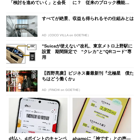
「検討を進めていく」と会長
に？ 従来のブロック機能と
の決定的な違い
すべてが絶景、収益も得られるその仕組みとは
AD（COCO VILLA on GOETHE）
“Suicaが使えない”改札、東京メトロ上野駅に
設置 期間限定で “クレカ”と“QRコード”専
用
【西野亮廣】ビジネス書最新刊『北極星 僕た
ちはどう働くか』
AD（FINCHI on GOETHE）
d払い、dポイントのキャンペ
ahamoに「神です」との声―