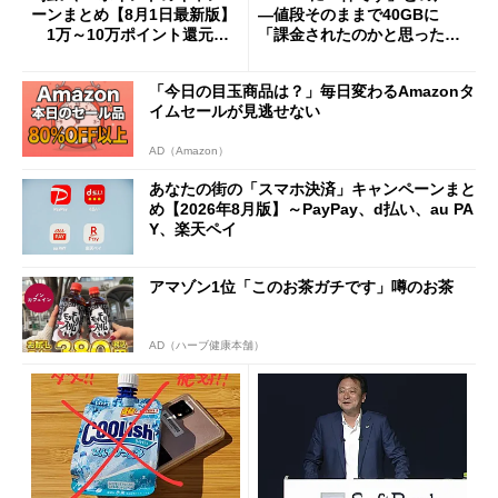
ーンまとめ【8月1日最新版】
―値段そのままで40GBに
1万～10万ポイント還元の
「課金されたのかと思った」
施策がめじろ押し
と戸惑いも
「今日の目玉商品は？」毎日変わるAmazonタ
イムセールが見逃せない
AD（Amazon）
あなたの街の「スマホ決済」キャンペーンまと
め【2026年8月版】～PayPay、d払い、au PA
Y、楽天ペイ
アマゾン1位「このお茶ガチです」噂のお茶
AD（ハーブ健康本舗）