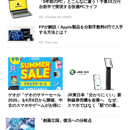
「5年前のPC」とこんなに違う！予算10万円
台前半で実現する快適PCライフ
AD（ITmedia PC USER）
FPが解説！Apple製品を分割手数料0円で入手
する方法とは？
AD（Fav-Log）
ゲオが「ゲオのサマーセール
JR東日本「分かりにくい」新
2026」を8月8日から開催、中
幹線券売機を改善へ なぜ、
古のスマホやゲームがお得に
スマホではなく「駅での最短
1分購入」を実現？
「創薬立国」復活への分岐点