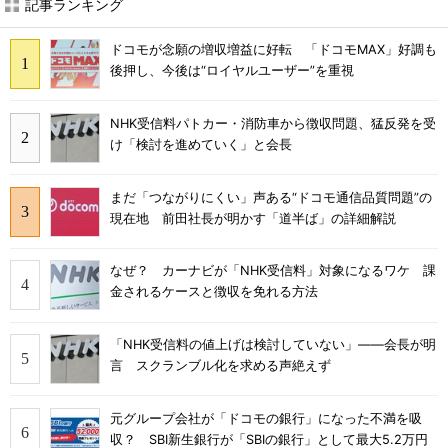
記事ランキング
ドコモが念願の増収増益に好転 「ドコモMAX」好調も
後押し、今後は“ロイヤルユーザー”を重視
NHK受信料パトカー・消防車から徴収問題、猛反発を受
け「検討を進めていく」と会長
まだ「つながりにくい」声ある“ドコモ通信品質問題”の
現在地 前田社長が明かす「道半ば」の詳細解説
なぜ？ カーナビが「NHK受信料」対象になるワケ 課
金されるケースと徴収を免れる方法
「NHK受信料の値上げは検討していない」――会長が明
言 スクランブル化を求める声絶えず
元グループ会社が「ドコモの銀行」になった不満を吸
収？ SBI新生銀行が「SBIの銀行」として最大5.2万円