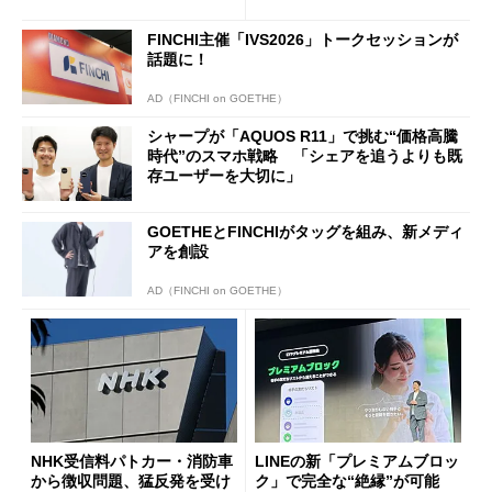
ールで10％オフの5万3999円
に
FINCHI主催「IVS2026」トークセッションが
話題に！
AD（FINCHI on GOETHE）
シャープが「AQUOS R11」で挑む“価格高騰
時代”のスマホ戦略 「シェアを追うよりも既
存ユーザーを大切に」
GOETHEとFINCHIがタッグを組み、新メディ
アを創設
AD（FINCHI on GOETHE）
NHK受信料パトカー・消防車
LINEの新「プレミアムブロッ
から徴収問題、猛反発を受け
ク」で完全な“絶縁”が可能