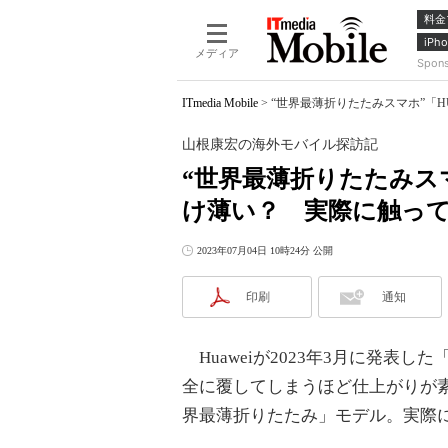
料金
iPho
メディア
Spon
ITmedia Mobile
>
“世界最薄折りたたみスマホ”「H
山根康宏の海外モバイル探訪記
“世界最薄折りたたみスマホ
け薄い？ 実際に触っ
2023年07月04日 10時24分 公開
印刷
通知
Huaweiが2023年3月に発表し
全に覆してしまうほど仕上がりが素晴ら
界最薄折りたたみ」モデル。実際