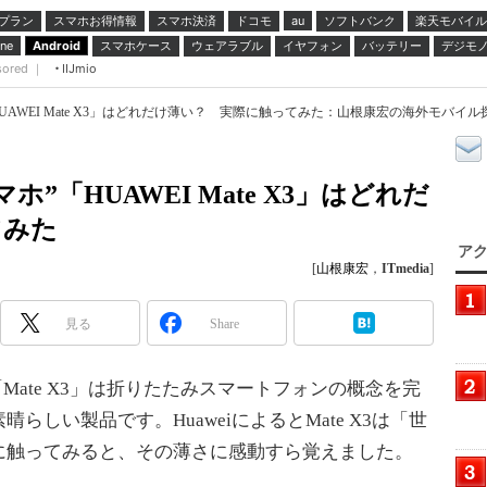
プラン
スマホお得情報
スマホ決済
ドコモ
ソフトバンク
楽天モバイル
au
スマホケース
ウェアラブル
イヤフォン
バッテリー
デジモ
ne
Android
sored ｜
IIJmio
UAWEI Mate X3」はどれだけ薄い？ 実際に触ってみた：山根康宏の海外モバイル
”「HUAWEI Mate X3」はどれだ
てみた
アク
[
山根康宏
，
ITmedia
]
見る
Share
た「Mate X3」は折りたたみスマートフォンの概念を完
しい製品です。HuaweiによるとMate X3は「世
に触ってみると、その薄さに感動すら覚えました。