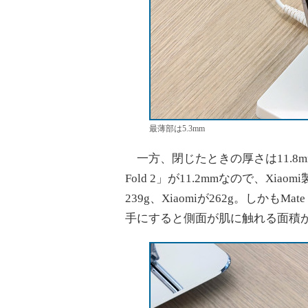
最薄部は5.3mm
一方、閉じたときの厚さは11.8mmで
Fold 2」が11.2mmなので、Xi
239g、Xiaomiが262g。しか
手にすると側面が肌に触れる面積