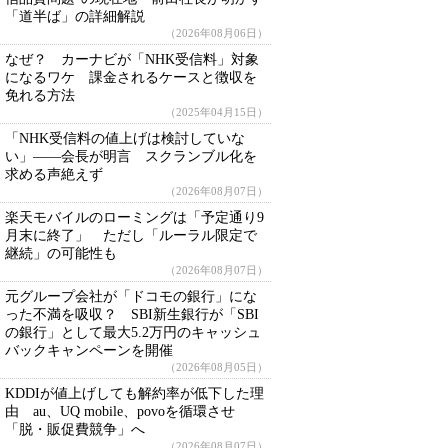
「道半ば」の詳細解説
（2026年08月06日）
なぜ？ カーナビが「NHK受信料」対象
になるワケ 課金されるケースと徴収を
免れる方法
（2025年04月15日）
「NHK受信料の値上げは検討していな
い」――会長が明言 スクランブル化を
求める声絶えず
（2026年08月07日）
楽天モバイルのローミングは「予定通り9
月末に終了」 ただし「ルーラル限定で
継続」の可能性も
（2026年08月07日）
元グループ会社が「ドコモの銀行」にな
った不満を吸収？ SBI新生銀行が「SBI
の銀行」として最大5.2万円のキャッシュ
バックキャンペーンを開催
（2026年08月05日）
KDDIが値上げしても解約率が低下した理
由 au、UQ mobile、povoを循環させ
「脱・販促費競争」へ
（2026年08月07日）