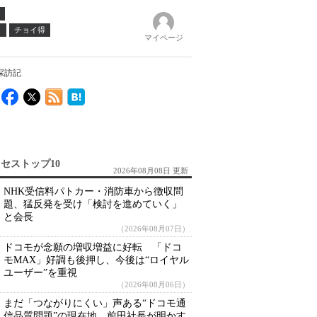
ノ
チョイ得
マイページ
探訪記
セストップ10
2026年08月08日 更新
NHK受信料パトカー・消防車から徴収問
題、猛反発を受け「検討を進めていく」
と会長
（2026年08月07日）
ドコモが念願の増収増益に好転 「ドコ
モMAX」好調も後押し、今後は“ロイヤル
ユーザー”を重視
（2026年08月06日）
まだ「つながりにくい」声ある“ドコモ通
信品質問題”の現在地 前田社長が明かす