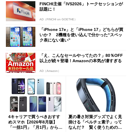
FINCHI主催「IVS2026」トークセッションが
話題に！
AD（FINCHI on GOETHE）
「iPhone 17e」と「iPhone 17」どちらが買
いか？ 2機種を使い込んで分かった“スペッ
ク表にない違い”
「え、こんなセールやってたの？」80％OFF
以上が続々登場！Amazonの本気が凄すぎる
AD（Amazon）
4キャリアで買うべきおすす
夏の暑さ対策グッズでよく見
めスマホ【2026年8月版】
掛ける「ペルチェ素子」って
「一括1円」「月1円」からお
なんだ？ 賢く使うための注