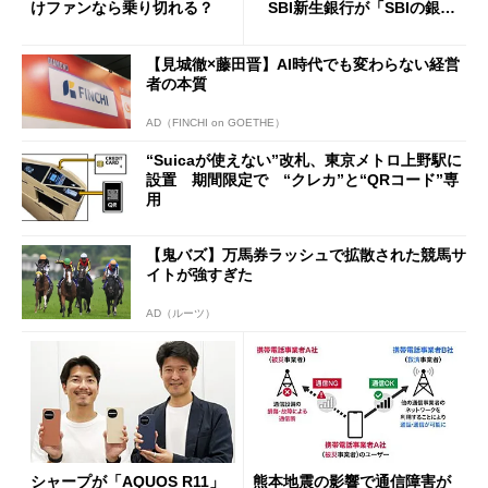
けファンなら乗り切れる？
SBI新生銀行が「SBIの銀
行」として最大5.2万円のキャ
ッシュバックキャンペーンを
【見城徹×藤田晋】AI時代でも変わらない経営
開催
者の本質
AD（FINCHI on GOETHE）
“Suicaが使えない”改札、東京メトロ上野駅に
設置 期間限定で “クレカ”と“QRコード”専
用
【鬼バズ】万馬券ラッシュで拡散された競馬サ
イトが強すぎた
AD（ルーツ）
シャープが「AQUOS R11」
熊本地震の影響で通信障害が