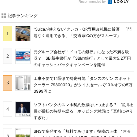
Recommended by
記事ランキング
“Suicaが使えない”クレカ・QR専用改札機に賛否 「問
題なく運用できる」「交通系ICの方がスムーズ」
元グループ会社が「ドコモの銀行」になった不満を吸
収？ SBI新生銀行が「SBIの銀行」として最大5.2万円
のキャッシュバックキャンペーンを開催
工事不要で14畳まで冷房可能「タンスのゲン スポット
クーラー 79800020」がタイムセールで10％オフの5万
3999円に
ソフトバンクのスマホ契約数減はいつ止まる？ 宮川社
長が反転の時期を語る ホッピング対策は「真剣にやり
すぎた」
SNSで多発する「無料であげます」投稿の正体 “お涙