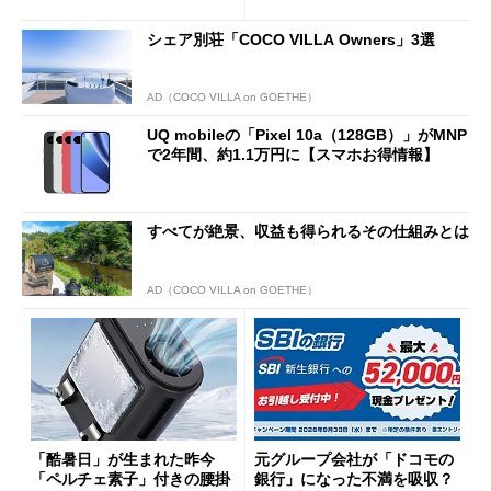
得なiPhone／Pixel／Galaxy
意点も
まで
シェア別荘「COCO VILLA Owners」3選
AD（COCO VILLA on GOETHE）
UQ mobileの「Pixel 10a（128GB）」がMNP
で2年間、約1.1万円に【スマホお得情報】
すべてが絶景、収益も得られるその仕組みとは
AD（COCO VILLA on GOETHE）
「酷暑日」が生まれた昨今
元グループ会社が「ドコモの
「ペルチェ素子」付きの腰掛
銀行」になった不満を吸収？