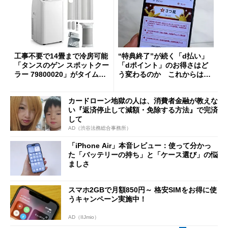
工事不要で14畳まで冷房可能
“特典終了”が続く「d払い」
「タンスのゲン スポットクー
「dポイント」のお得さはど
ラー 79800020」がタイムセ
う変わるのか これからは
ールで10％オフの5万3999円
「dカード」の利用が得策？
に
カードローン地獄の人は、消費者金融が教えな
い『返済停止して減額・免除する方法』で完済
して
AD（渋谷法務総合事務所）
「iPhone Air」本音レビュー：使って分かっ
た「バッテリーの持ち」と「ケース選び」の悩
ましさ
スマホ2GBで月額850円～ 格安SIMをお得に使
うキャンペーン実施中！
AD（IIJmio）