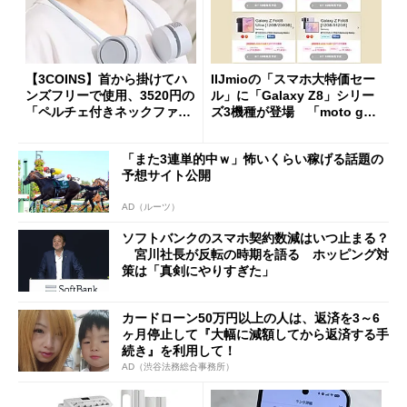
【3COINS】首から掛けてハ
IIJmioの「スマホ大特価セー
ンズフリーで使用、3520円の
ル」に「Galaxy Z8」シリー
「ペルチェ付きネックファ
ズ3機種が登場 「moto g37
ン」
j」や「OPPO Find X9 Ultr
a」も
「また3連単的中ｗ」怖いくらい稼げる話題の
予想サイト公開
AD（ルーツ）
ソフトバンクのスマホ契約数減はいつ止まる？
宮川社長が反転の時期を語る ホッピング対
策は「真剣にやりすぎた」
カードローン50万円以上の人は、返済を3～6
ヶ月停止して『大幅に減額してから返済する手
続き』を利用して！
AD（渋谷法務総合事務所）