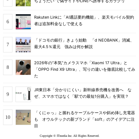
ちょうだい”で偽サイトやLINEへ誘導するカラクリ
Rakuten Linkに「AI通話要約機能」、楽天モバイル契約
者は追加料金なしで使える
「ドコモの銀行」きょう始動 「d NEOBANK」消滅、
最大4.5％還元 強みは何か解説
2026年の“本気”カメラスマホ「Xiaomi 17 Ultra」と
「OPPO Find X9 Ultra」、写りの違いを徹底比較してみ
た
JR東日本「分かりにくい」新幹線券売機を改善へ な
ぜ、スマホではなく「駅での最短1分購入」を実現？
「くにゃっ」と握れるケーブルケースや斜め挿し充電器
も オウルテックの新ブランド「soft」のアイデアに注
目
Copyright © ITmedia Inc. All Rights Reserved.