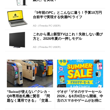
「5年前のPC」とこんなに違う！予算10万円
台前半で実現する快適PCライフ
AD（ITmedia PC USER）
これから選ぶ新型TVはこれ！失敗しない選び
方と、2026年夏の一押しモデル
AD（ITmedia PC USER）
“Suicaが使えない”クレカ・
ゲオが「ゲオのサマーセール
QR専用改札機に賛否 「問
2026」を8月8日から開催、中
題なく運用できる」「交通系I
古のスマホやゲームがお得に
Cの方がスムーズ」