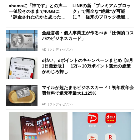
ahamoに「神です」との声―
LINEの新「プレミアムブロッ
―値段そのままで40GBに
ク」で完全な“絶縁”が可能
「課金されたのかと思った」
に？ 従来のブロック機能と
と戸惑いも
の決定的な違い
全経営者・個人事業主が作るべき「圧倒的コス
パのビジネスカード」
AD（クレディセゾン）
d払い、dポイントのキャンペーンまとめ【8月
1日最新版】 1万～10万ポイント還元の施策
がめじろ押し
マイルが超たまるビジネスカード！初年度年会
費無料で還元率最大1.125%
AD（クレディセゾン）