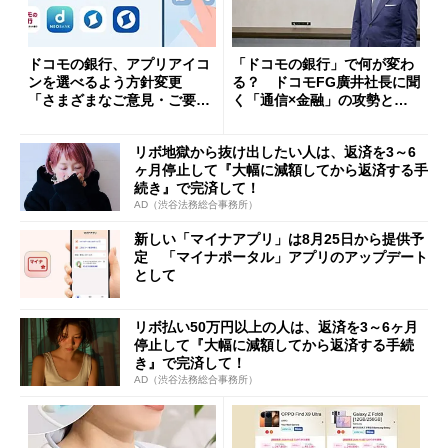
ドコモの銀行、アプリアイコ
「ドコモの銀行」で何が変わ
ンを選べるよう方針変更
る？ ドコモFG廣井社長に聞
「さまざまなご意見・ご要望
く「通信×金融」の攻勢とグ
を踏まえ」
ループ戦略
リボ地獄から抜け出したい人は、返済を3～6
ヶ月停止して『大幅に減額してから返済する手
続き』で完済して！
AD（渋谷法務総合事務所）
新しい「マイナアプリ」は8月25日から提供予
定 「マイナポータル」アプリのアップデート
として
リボ払い50万円以上の人は、返済を3～6ヶ月
停止して『大幅に減額してから返済する手続
き』で完済して！
AD（渋谷法務総合事務所）