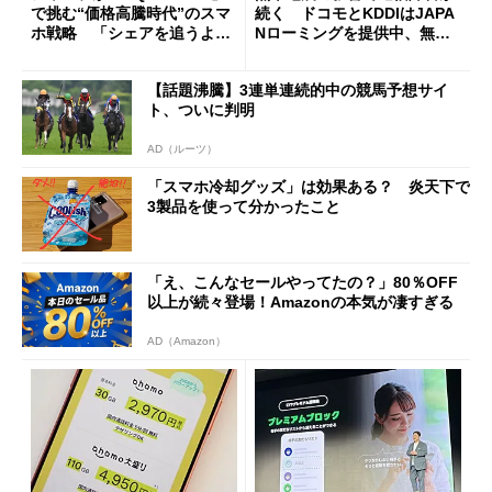
で挑む“価格高騰時代”のスマ
続く ドコモとKDDIはJAPA
ホ戦略 「シェアを追うより
Nローミングを提供中、無料
も既存ユーザーを大切に」
Wi-Fi「00000JAPAN」も開
放
【話題沸騰】3連単連続的中の競馬予想サイ
ト、ついに判明
AD（ルーツ）
「スマホ冷却グッズ」は効果ある？ 炎天下で
3製品を使って分かったこと
「え、こんなセールやってたの？」80％OFF
以上が続々登場！Amazonの本気が凄すぎる
AD（Amazon）