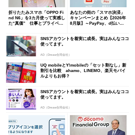
折りたたみスマホ「OPPO Fi
あなたの街の「スマホ決済」
nd N6」を3カ月使って実感し
キャンペーンまとめ【2026年
た“真価” 仕事とプライベー
8月版】～PayPay、d払い、a
トで大活躍
u PAY、楽天ペイ
SNSアカウントを着実に成長。実はみんなココ
使ってます。
AD（Dreaw合同会社）
UQ mobileとY!mobileの「セット割なし」新
割引を比較 ahamo、LINEMO、楽天モバイ
ルよりもお得？
SNSアカウントを着実に成長。実はみんなココ
使ってます。
AD（Dreaw合同会社）