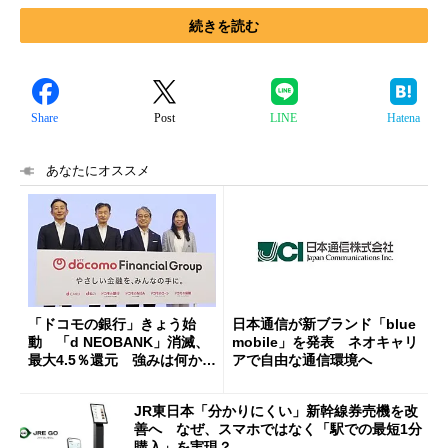
続きを読む
Share
Post
LINE
Hatena
あなたにオススメ
「ドコモの銀行」きょう始
日本通信が新ブランド「blue
動 「d NEOBANK」消滅、
mobile」を発表 ネオキャリ
最大4.5％還元 強みは何か解
アで自由な通信環境へ
説
JR東日本「分かりにくい」新幹線券売機を改
善へ なぜ、スマホではなく「駅での最短1分
購入」を実現？