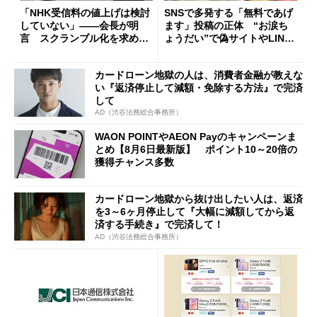
「NHK受信料の値上げは検討
SNSで多発する「無料であげ
していない」――会長が明
ます」投稿の正体 “お涙ち
言 スクランブル化を求める
ょうだい”で偽サイトやLINE
声絶えず
へ誘導するカラクリ
カードローン地獄の人は、消費者金融が教えな
い『返済停止して減額・免除する方法』で完済
して
AD（渋谷法務総合事務所）
WAON POINTやAEON Payのキャンペーンま
とめ【8月6日最新版】 ポイント10～20倍の
獲得チャンス多数
カードローン地獄から抜け出したい人は、返済
を3～6ヶ月停止して『大幅に減額してから返
済する手続き』で完済して！
AD（渋谷法務総合事務所）