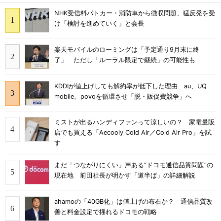
NHK受信料パトカー・消防車から徴収問題、猛反発を受
け「検討を進めていく」と会長
楽天モバイルのローミングは「予定通り9月末に終
了」 ただし「ルーラル限定で継続」の可能性も
KDDIが値上げしても解約率が低下した理由 au、UQ
mobile、povoを循環させ「脱・販促費競争」へ
ミストが出るハンディファンって涼しいの？ 家電量販
店でも買える「Aecooly Cold Air／Cold Air Pro」を試
す
まだ「つながりにくい」声ある“ドコモ通信品質問題”の
現在地 前田社長が明かす「道半ば」の詳細解説
ahamoの「40GB化」は値上げの布石か？ 通信品質改
善と料金設定で揺れるドコモの戦略