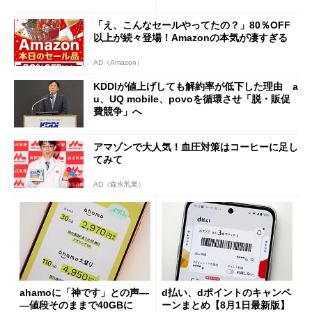
も既存ユーザーを大切に」
の決定的な違い
「え、こんなセールやってたの？」80％OFF
以上が続々登場！Amazonの本気が凄すぎる
AD（Amazon）
KDDIが値上げしても解約率が低下した理由 a
u、UQ mobile、povoを循環させ「脱・販促
費競争」へ
アマゾンで大人気！血圧対策はコーヒーに足し
てみて
AD（森永乳業）
ahamoに「神です」との声―
d払い、dポイントのキャンペ
―値段そのままで40GBに
ーンまとめ【8月1日最新版】