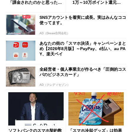
「課金されたのかと思った」
1万～10万ポイント還元の
と戸惑いも
施策がめじろ押し
SNSアカウントを着実に成長。実はみんなココ
使ってます。
AD（Dreaw合同会社）
あなたの街の「スマホ決済」キャンペーンまと
め【2026年8月版】～PayPay、d払い、au PA
Y、楽天ペイ
全経営者・個人事業主が作るべき「圧倒的コス
パのビジネスカード」
AD（クレディセゾン）
ソフトバンクのスマホ契約数
「スマホ冷却グッズ」は効果