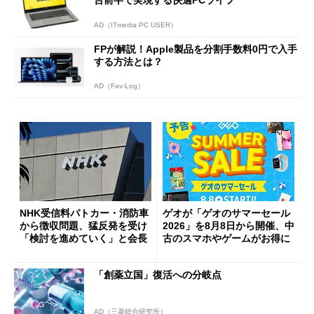
AD（ITmedia PC USER）
FPが解説！Apple製品を分割手数料0円で入手
する方法とは？
AD（Fav-Log）
NHK受信料パトカー・消防車
ゲオが「ゲオのサマーセール
から徴収問題、猛反発を受け
2026」を8月8日から開催、中
「検討を進めていく」と会長
古のスマホやゲームがお得に
「創薬立国」復活への分岐点
AD（三菱総合研究所）