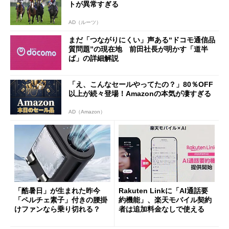
トが異常すぎる
AD（ルーツ）
まだ「つながりにくい」声ある“ドコモ通信品
質問題”の現在地 前田社長が明かす「道半
ば」の詳細解説
「え、こんなセールやってたの？」80％OFF
以上が続々登場！Amazonの本気が凄すぎる
AD（Amazon）
「酷暑日」が生まれた昨今
Rakuten Linkに「AI通話要
「ペルチェ素子」付きの腰掛
約機能」、楽天モバイル契約
けファンなら乗り切れる？
者は追加料金なしで使える