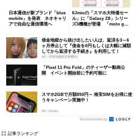
日本通信が新ブランド「blue
IIJmioの「スマホ大特価セー
mobile」を発表 ネオキャリ
ル」に「Galaxy Z8」シリー
アで自由な通信環境へ
ズ3機種が登場 「moto g37
j」や「OPPO Find X9 Ultr
a」も
借金地獄から抜け出したい人は、返済を3～6
ヶ月停止して『借金を0円もしくは大幅に減額
してから返済する手続き』を利用して！
AD（渋谷法務総合事務所）
「Pixel 11 Pro Fold」のティーザー動画公
開 イベント開始前に予約可能に
スマホ2GBで月額850円～ 格安SIMをお得に使
うキャンペーン実施中！
AD（IIJmio）
Recommended by
記事ランキング