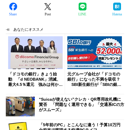
Share
Post
LINE
Hatena
あなたにオススメ
「ドコモの銀行」きょう始
元グループ会社が「ドコモの
動 「d NEOBANK」消滅、
銀行」になった不満を吸収？
最大4.5％還元 強みは何か解
SBI新生銀行が「SBIの銀
説
行」として最大5.2万円のキャ
ッシュバックキャンペーンを
“Suicaが使えない”クレカ・QR専用改札機に
開催
賛否 「問題なく運用できる」「交通系ICの方
がスムーズ」
「5年前のPC」とこんなに違う！予算10万円
台前半で実現する快適PCライフ