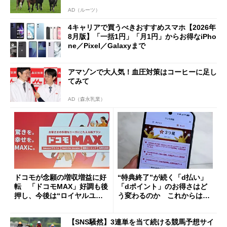
AD（ルーツ）
4キャリアで買うべきおすすめスマホ【2026年
8月版】「一括1円」「月1円」からお得なiPho
ne／Pixel／Galaxyまで
アマゾンで大人気！血圧対策はコーヒーに足し
てみて
AD（森永乳業）
ドコモが念願の増収増益に好
“特典終了”が続く「d払い」
転 「ドコモMAX」好調も後
「dポイント」のお得さはど
押し、今後は“ロイヤルユー
う変わるのか これからは
ザー”を重視
「dカード」の利用が得策？
【SNS騒然】3連単を当て続ける競馬予想サイ