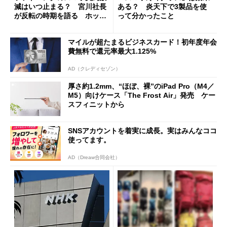
減はいつ止まる？ 宮川社長
ある？ 炎天下で3製品を使
が反転の時期を語る ホッピ
って分かったこと
ング対策は「真剣にやりすぎ
た」
マイルが超たまるビジネスカード！初年度年会
費無料で還元率最大1.125%
AD（クレディセゾン）
厚さ約1.2mm、“ほぼ、裸”のiPad Pro（M4／
M5）向けケース「The Frost Air」発売 ケー
スフィニットから
SNSアカウントを着実に成長。実はみんなココ
使ってます。
AD（Dreaw合同会社）