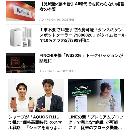
【見城徹×藤田晋】AI時代でも変わらない経営
者の本質
AD（FINCHI on GOETHE）
工事不要で14畳まで冷房可能「タンスのゲン
スポットクーラー 79800020」がタイムセール
で10％オフの5万3999円に
FINCHI主催「IVS2026」トークセッションが
話題に！
AD（FINCHI on GOETHE）
シャープが「AQUOS R11」
LINEの新「プレミアムブロッ
で挑む“価格高騰時代”のスマ
ク」で完全な“絶縁”が可能
ホ戦略 「シェアを追うより
に？ 従来のブロック機能と