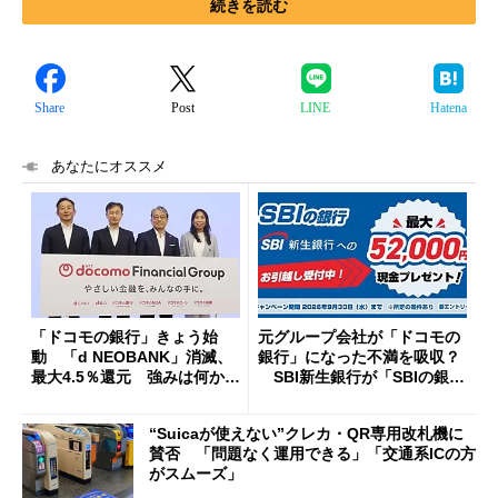
続きを読む
Share
Post
LINE
Hatena
あなたにオススメ
「ドコモの銀行」きょう始
元グループ会社が「ドコモの
動 「d NEOBANK」消滅、
銀行」になった不満を吸収？
最大4.5％還元 強みは何か解
SBI新生銀行が「SBIの銀
説
行」として最大5.2万円のキャ
ッシュバックキャンペーンを
“Suicaが使えない”クレカ・QR専用改札機に
開催
賛否 「問題なく運用できる」「交通系ICの方
がスムーズ」