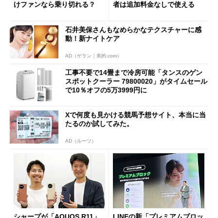
けファンなら乗り切れる？
者は追加料金なしで使える
石井美保さんもなめらかなテクスチャーに感
動！新ナイトケア
AD（ゲラン｜美的.com）
工事不要で14畳まで冷房可能「タンスのゲン
スポットクーラー 79800020」がタイムセール
で10％オフの5万3999円に
Xで何度も見かける競馬予想サイト、本当に当
たるのか試してみた。
AD（ルーツ）
シャープが「AQUOS R11」
LINEの新「プレミアムブロッ