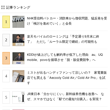
記事ランキング
NHK受信料パトカー・消防車から徴収問題、猛反発を受
け「検討を進めていく」と会長
楽天モバイルのローミングは「予定通り9月末に終
了」 ただし「ルーラル限定で継続」の可能性も
KDDIが値上げしても解約率が低下した理由 au、UQ
mobile、povoを循環させ「脱・販促費競争」へ
ミストが出るハンディファンって涼しいの？ 家電量販
店でも買える「Aecooly Cold Air／Cold Air Pro」を試
す
JR東日本「分かりにくい」新幹線券売機を改善へ な
ぜ、スマホではなく「駅での最短1分購入」を実現？