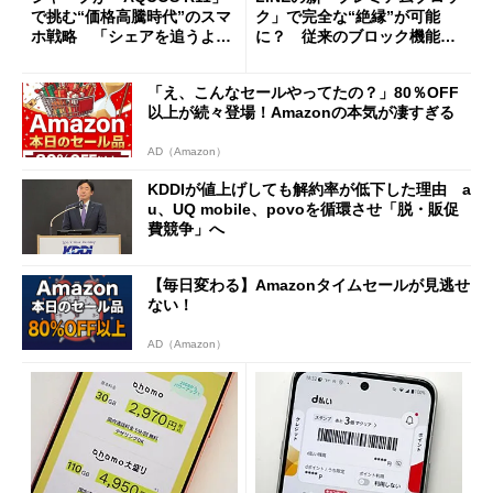
で挑む“価格高騰時代”のスマ
ク」で完全な“絶縁”が可能
ホ戦略 「シェアを追うより
に？ 従来のブロック機能と
も既存ユーザーを大切に」
の決定的な違い
「え、こんなセールやってたの？」80％OFF
以上が続々登場！Amazonの本気が凄すぎる
AD（Amazon）
KDDIが値上げしても解約率が低下した理由 a
u、UQ mobile、povoを循環させ「脱・販促
費競争」へ
【毎日変わる】Amazonタイムセールが見逃せ
ない！
AD（Amazon）