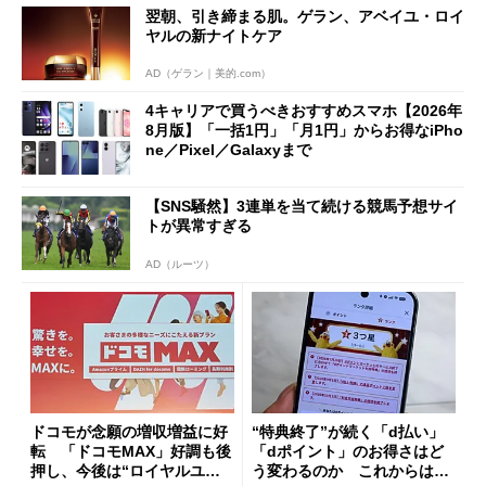
翌朝、引き締まる肌。ゲラン、アベイユ・ロイ
も
ヤルの新ナイトケア
AD（ゲラン｜美的.com）
4キャリアで買うべきおすすめスマホ【2026年
8月版】「一括1円」「月1円」からお得なiPho
ne／Pixel／Galaxyまで
【SNS騒然】3連単を当て続ける競馬予想サイ
トが異常すぎる
AD（ルーツ）
ドコモが念願の増収増益に好
“特典終了”が続く「d払い」
転 「ドコモMAX」好調も後
「dポイント」のお得さはど
押し、今後は“ロイヤルユー
う変わるのか これからは