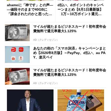
ahamoに「神です」との声―
d払い、dポイントのキャンペ
―値段そのままで40GBに
ーンまとめ【8月1日最新版】
「課金されたのかと思った」
1万～10万ポイント還元の
と戸惑いも
施策がめじろ押し
マイルが超たまるビジネスカード！初年度年会
費無料で還元率最大1.125%
AD（クレディセゾン）
あなたの街の「スマホ決済」キャンペーンまと
め【2026年8月版】～PayPay、d払い、au PA
Y、楽天ペイ
マイルが超たまるビジネスカード！初年度年会
費無料で還元率最大1.125%
AD（クレディセゾン）