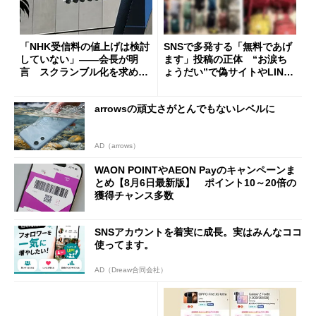
「NHK受信料の値上げは検討
SNSで多発する「無料であげ
していない」――会長が明
ます」投稿の正体 “お涙ち
言 スクランブル化を求める
ょうだい”で偽サイトやLINE
声絶えず
へ誘導するカラクリ
arrowsの頑丈さがとんでもないレベルに
AD（arrows）
WAON POINTやAEON Payのキャンペーンま
とめ【8月6日最新版】 ポイント10～20倍の
獲得チャンス多数
SNSアカウントを着実に成長。実はみんなココ
使ってます。
AD（Dreaw合同会社）