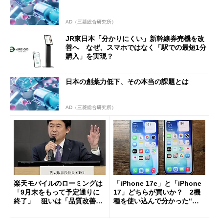
AD（三菱総合研究所）
JR東日本「分かりにくい」新幹線券売機を改
善へ なぜ、スマホではなく「駅での最短1分
購入」を実現？
日本の創薬力低下、その本当の課題とは
AD（三菱総合研究所）
楽天モバイルのローミングは
「iPhone 17e」と「iPhone
「9月末をもって予定通りに
17」どちらが買いか？ 2機
終了」 狙いは「品質改善」
種を使い込んで分かった“ス
ただし「ルーラル限定で期
ペック表にない違い”
限を切った新契約」の可能性