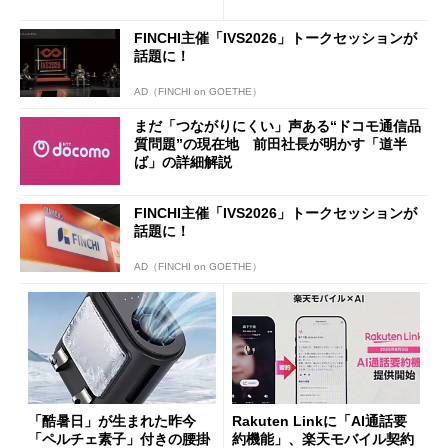
ザー”を重視
「dカード」の利用が得策？
FINCHI主催「IVS2026」トークセッションが
話題に！
AD（FINCHI on GOETHE）
まだ「つながりにくい」声ある“ドコモ通信品
質問題”の現在地 前田社長が明かす「道半
ば」の詳細解説
FINCHI主催「IVS2026」トークセッションが
話題に！
AD（FINCHI on GOETHE）
「酷暑日」が生まれた昨今
Rakuten Linkに「AI通話要
「ペルチェ素子」付きの腰掛
約機能」、楽天モバイル契約