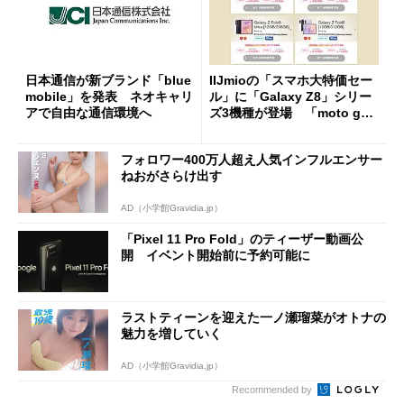
日本通信が新ブランド「blue
IIJmioの「スマホ大特価セー
mobile」を発表 ネオキャリ
ル」に「Galaxy Z8」シリー
アで自由な通信環境へ
ズ3機種が登場 「moto g37
j」や「OPPO Find X9 Ultr
a」も
フォロワー400万人超え人気インフルエンサー
ねおがさらけ出す
AD（小学館Gravidia.jp）
「Pixel 11 Pro Fold」のティーザー動画公
開 イベント開始前に予約可能に
ラストティーンを迎えた一ノ瀬瑠菜がオトナの
魅力を増していく
AD（小学館Gravidia.jp）
Recommended by