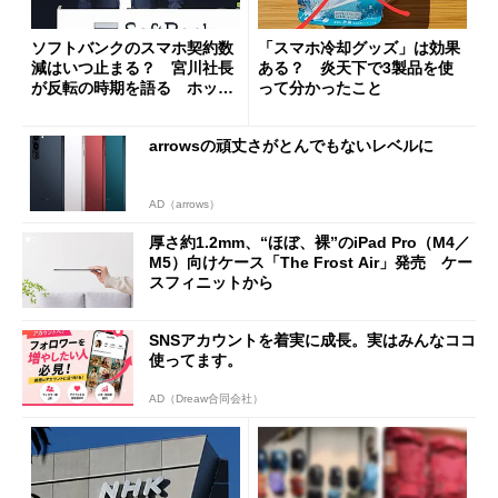
ソフトバンクのスマホ契約数
「スマホ冷却グッズ」は効果
減はいつ止まる？ 宮川社長
ある？ 炎天下で3製品を使
が反転の時期を語る ホッピ
って分かったこと
ング対策は「真剣にやりすぎ
た」
arrowsの頑丈さがとんでもないレベルに
AD（arrows）
厚さ約1.2mm、“ほぼ、裸”のiPad Pro（M4／
M5）向けケース「The Frost Air」発売 ケー
スフィニットから
SNSアカウントを着実に成長。実はみんなココ
使ってます。
AD（Dreaw合同会社）