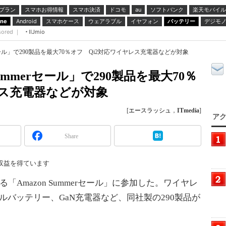
プラン
スマホお得情報
スマホ決済
ドコモ
ソフトバンク
楽天モバイル
au
スマホケース
ウェアラブル
イヤフォン
バッテリー
デジモ
one
Android
sored ｜
IIJmio
erセール」で290製品を最大70％オフ Qi2対応ワイヤレス充電器などが対象
ummerセール」で290製品を最大70％
レス充電器などが対象
[
エースラッシュ
，
ITmedia
]
アク
Share
収益を得ています
Amazon Summerセール」に参加した。ワイヤレ
ルバッテリー、GaN充電器など、同社製の290製品が