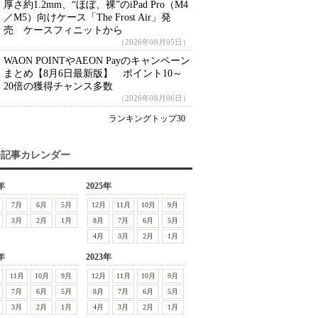
厚さ約1.2mm、“ほぼ、裸”のiPad Pro（M4
／M5）向けケース「The Frost Air」発
売 ケースフィニットから
（2026年08月05日）
WAON POINTやAEON Payのキャンペーン
まとめ【8月6日最新版】 ポイント10～
20倍の獲得チャンス多数
（2026年08月06日）
ランキングトップ30
去記事カレンダー
年
2025年
7月
6月
5月
12月
11月
10月
9月
3月
2月
1月
8月
7月
6月
5月
4月
3月
2月
1月
年
2023年
11月
10月
9月
12月
11月
10月
9月
7月
6月
5月
8月
7月
6月
5月
3月
2月
1月
4月
3月
2月
1月