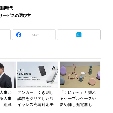
戦国時代
iサービスの選び方
Share
人事25
アンカー、くぎ刺し
「くにゃっ」と握れ
る人事
試験をクリアしたワ
るケーブルケースや
「組織
イヤレス充電対応モ
斜め挿し充電器も
G評価」
バイルバッテリー発
オウルテックの新ブ