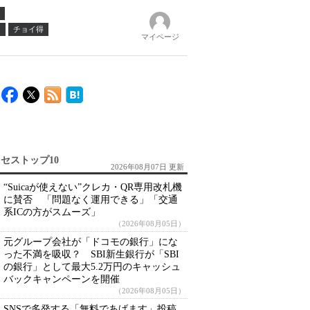
ノ
チョイ得
マイページ
セストップ10
2026年08月07日 更新
“Suicaが使えない”クレカ・QR専用改札機
に賛否 「問題なく運用できる」「交通
系ICの方がスムーズ」
（2026年08月05日）
元グループ会社が「ドコモの銀行」にな
った不満を吸収？ SBI新生銀行が「SBI
の銀行」として最大5.2万円のキャッシュ
バックキャンペーンを開催
（2026年08月05日）
SNSで多発する「無料であげます」投稿