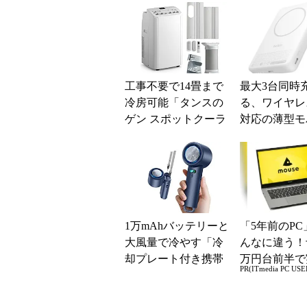
得に
とは？
工事不要で14畳まで
最大3台同時
冷房可能「タンスの
る、ワイヤレ
ゲン スポットクーラ
対応の薄型モ
ー 79800020」がタイ
バッテリー発
ムセールで10...
ルキンから
1万mAhバッテリーと
「5年前のPC
大風量で冷やす「冷
んなに違う！
却プレート付き携帯
万円台前半で
PR(ITmedia PC USE
扇風機」が39％オフ
る快適PCラ
の3499円に