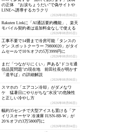
の正体 “お涙ちょうだい”で偽サイトや
LINEへ誘導するカラクリ
（2026年08月06日）
Rakuten Linkに「AI通話要約機能」、楽天
モバイル契約者は追加料金なしで使える
（2026年08月05日）
工事不要で14畳まで冷房可能「タンスの
ゲン スポットクーラー 79800020」がタイ
ムセールで10％オフの5万3999円に
（2026年08月05日）
まだ「つながりにくい」声ある“ドコモ通
信品質問題”の現在地 前田社長が明かす
「道半ば」の詳細解説
（2026年08月06日）
スマホの「エアコン冷却」がダメなワ
ケ 猛暑日にやりがちな“水没”の危険性
と正しい冷やし方
（2026年08月06日）
幅約35センチで大型アイスも置ける「ア
イリスオーヤマ 冷凍庫 IUSN-8B-W」が
20％オフの3万5800円に
（2026年08月04日）