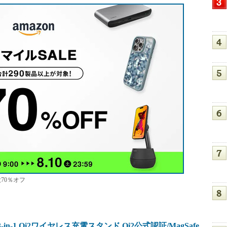
大70％オフ
i2 3-in-1 Qi2ワイヤレス充電スタンド Qi2公式認証/MagSafe