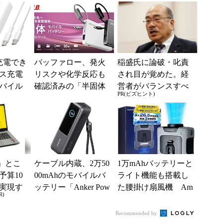
売 数量限定10％オ
ランド「soft」のアイ
フ
デア...
充電でき
バッファロー、発火
稲盛氏に論破・叱責
ス充電
リスクや化学反応も
され目が覚めた。経
バイル
確認済みの「半固体
営者がバランスすべ
PR(ビズヒント)
売 ベ
モバイルバッテリ
き2つの背反
ー」発売
」とこ
ケーブル内蔵、2万50
1万mAhバッテリーと
予算10
00mAhのモバイルバ
ライト機能も搭載し
実現す
ッテリー「Anker Pow
た腰掛け扇風機 Am
R)
イフ
er Bank」がタイムセ
azonで20％オフ
ー...
Recommended by