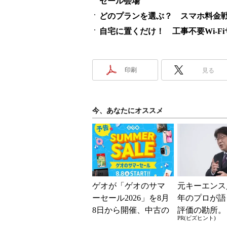
セール会場
どのプランを選ぶ？ スマホ料金
自宅に置くだけ！ 工事不要Wi-F
印刷
見る
今、あなたにオススメ
ゲオが「ゲオのサマ
元キーエンス
ーセール2026」を8月
年のプロが語
8日から開催、中古の
評価の勘所。
PR(ビズヒント)
スマホやゲームがお
を腐らせるN