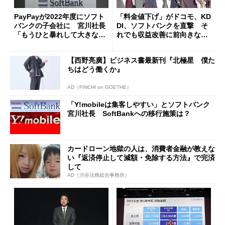
PayPayが2022年度にソフト
「料金値下げ」がドコモ、KD
バンクの子会社に 宮川社長
DI、ソフトバンクを直撃 そ
「もうひと暴れして大きな収
れでも収益改善に前向きな理
穫を」
由
【西野亮廣】ビジネス書最新刊『北極星 僕た
ちはどう働くか』
AD（FINCHI on GOETHE）
「Y!mobileは集客しやすい」とソフトバンク
宮川社長 SoftBankへの移行施策は？
カードローン地獄の人は、消費者金融が教えな
い『返済停止して減額・免除する方法』で完済
して
AD（渋谷法務総合事務所）