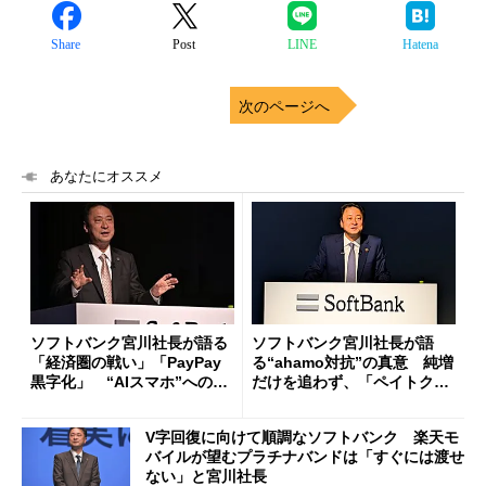
Share
Post
LINE
Hatena
次のページへ
あなたにオススメ
ソフトバンク宮川社長が語る
ソフトバンク宮川社長が語
「経済圏の戦い」「PayPay
る“ahamo対抗”の真意 純増
黒字化」 “AIスマホ”への思
だけを追わず、「ペイトク」
いも
プラン改定も検討
V字回復に向けて順調なソフトバンク 楽天モ
バイルが望むプラチナバンドは「すぐには渡せ
ない」と宮川社長