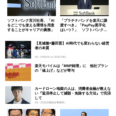
ソフトバンク宮川社長、「AI
「プラチナバンドを楽天に譲
をどこでも使える環境を用意
渡すべき」「PayPay黒字化
することがキャリアの責務」
はいつ？」 ソフトバンク株
主総会で語られたこと
【見城徹×藤田晋】AI時代でも変わらない経営
者の本質
AD（FINCHI on GOETHE）
楽天モバイルは「MNP純増」に 他社プラン
の「値上げ」などが寄与
カードローン地獄の人は、消費者金融が教えな
い『返済停止して減額・免除する方法』で完済
して
AD（渋谷法務総合事務所）