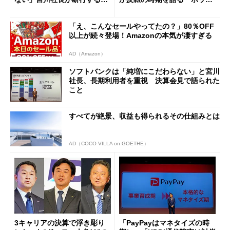
バイル事業の“大改造”とは
ング対策は「真剣にやりすぎ
た」
「え、こんなセールやってたの？」80％OFF
以上が続々登場！Amazonの本気が凄すぎる
AD（Amazon）
ソフトバンクは「純増にこだわらない」と宮川
社長、長期利用者を重視 決算会見で語られた
こと
すべてが絶景、収益も得られるその仕組みとは
AD（COCO VILLA on GOETHE）
3キャリアの決算で浮き彫り
「PayPayはマネタイズの時