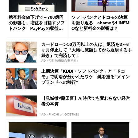
携帯料金値下げで－700億円
ソフトバンクとドコモの決算
の影響も、増益を目指すソフ
を振り返る ahamoやLINEM
トバンク PayPayの収益化
Oなど新料金の影響は？
も近い？
カードローン50万円以上の人は、返済を3～6
ヶ月停止して『大幅に減額してから返済する手
続き』で完済して！
AD（渋谷法務総合事務所）
上期決算「KDDI・ソフトバンク」と「ドコ
モ」で明暗が分かれたワケ 鍵を握る“メイン
ブランドへの移行”
【見城徹×藤田晋】AI時代でも変わらない経営
者の本質
AD（FINCHI on GOETHE）