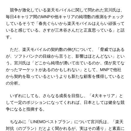
競争が激化している楽天モバイルに関して問われた宮川氏は、
毎日4キャリア間のMNPや他キャリアの純増数の推測をチェック
しているそうで「春先ぐらいから楽天モバイルはえらい頑張って
いると感じている。さすが三木谷さんだと正直思っている」と話
す。
ただ、楽天モバイルの契約数の伸びについて、「脅威ではある
が、ソフトバンクの目線から言うと、影響はほとんどない」とい
う。宮川氏は「どこから純増が湧いて出ているのか、僕が見てな
かったマーケットがあるのかもしれない」として、MNPで他社
から契約を取っているというよりも新たな顧客を獲得していると
の分析。
いずれにしても、さらなる成長を目指し、「4大キャリア」と
して一定のポジションになってくれれば、日本としては健全な競
争になると指摘する。
ちなみに「LINEMOベストプラン」について宮川氏は、「楽天
対抗（のプラン）だとよく聞かれるが、実はその通り」と素直に