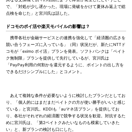
で、「対処が少し遅かった。現場に発破をかけて夏休み返上で総
点検を命じた」と宮川氏は話した。
ドコモのポイ活や楽天モバイルの影響は？
携帯各社が金融サービスとの連携を強化して「経済圏の広さを
競い合うフェーズに入っている」（同）状況だが、新たにNTTド
コモが「eximo ポイ活」プランを発表。ソフトバンクは「ペイト
ク無制限」プランを提供して先行しているが、宮川氏は
「PayPay利用の何割かを還元するように、ポイントの出し方を
できるだけシンプルにした」とコメント。
あえて複雑な条件が必要ないように検討したプランだとしてお
り、「個人的にはまだまだペイトクの方が使い勝手がいいと感じ
ている」と宮川氏。KDDIも「auマネ活プラン」を提供してお
り、各社がそれぞれの経済圏で競争する状況を歓迎。対抗するた
めに宮川氏は、「第2ペイトクみたいなものも模索していきた
い」と、新プランの検討も口にした。