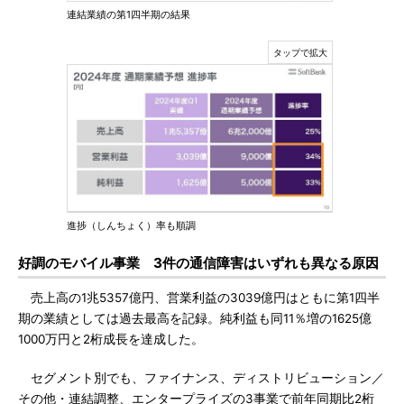
連結業績の第1四半期の結果
進捗（しんちょく）率も順調
好調のモバイル事業 3件の通信障害はいずれも異なる原因
売上高の1兆5357億円、営業利益の3039億円はともに第1四半
期の業績としては過去最高を記録。純利益も同11％増の1625億
1000万円と2桁成長を達成した。
セグメント別でも、ファイナンス、ディストリビューション／
その他・連結調整、エンタープライズの3事業で前年同期比2桁