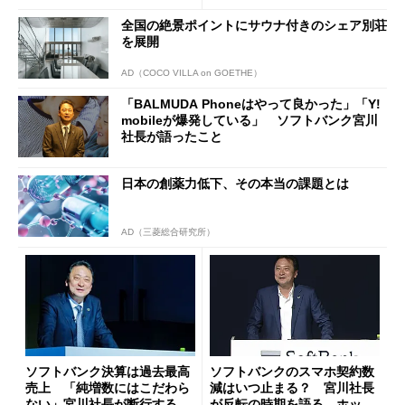
全国の絶景ポイントにサウナ付きのシェア別荘
を展開
AD（COCO VILLA on GOETHE）
「BALMUDA Phoneはやって良かった」「Y!
mobileが爆発している」 ソフトバンク宮川
社長が語ったこと
日本の創薬力低下、その本当の課題とは
AD（三菱総合研究所）
ソフトバンク決算は過去最高
ソフトバンクのスマホ契約数
売上 「純増数にはこだわら
減はいつ止まる？ 宮川社長
ない」宮川社長が断行するモ
が反転の時期を語る ホッピ