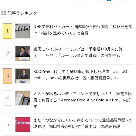
記事ランキング
NHK受信料パトカー・消防車から徴収問題、猛反発を受
け「検討を進めていく」と会長
楽天モバイルのローミングは「予定通り9月末に終
了」 ただし「ルーラル限定で継続」の可能性も
KDDIが値上げしても解約率が低下した理由 au、UQ
mobile、povoを循環させ「脱・販促費競争」へ
ミストが出るハンディファンって涼しいの？ 家電量販
店でも買える「Aecooly Cold Air／Cold Air Pro」を試
す
まだ「つながりにくい」声ある“ドコモ通信品質問題”の
現在地 前田社長が明かす「道半ば」の詳細解説