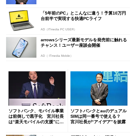
「5年前のPC」とこんなに違う！予算10万円
台前半で実現する快適PCライフ
AD（ITmedia PC USER）
arrowsシリーズ最新モデルを発売前に触れる
チャンス！ユーザー座談会開催
AD（ ITmedia Mobile）
ソフトバンク、モバイル事業
ソフトバンクとauのデュアル
は前倒しで黒字化 宮川社長
SIMは同一番号で使える？
は“楽天モバイルの支援”にも
宮川社長が“アイデア”を披露
言及