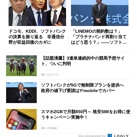
ドコモ、KDDI、ソフトバンク
「LINEMOの契約数は？」
の決算を振り返る 非通信分
「プラチナバンド再割り当て
野が収益回復のカギに
はどう思う？」――ソフトバ
ンク決算説明会一問一答（20
21年8月編）
【話題沸騰】3連単連続的中の競馬予想サイ
ト、ついに判明
AD（ルーツ）
ソフトバンクが5Gで無制限プランを提供へ
政府の値下げ要請はY!mobileでカバー
スマホ2GBで月額850円～ 格安SIMをお得に使
うキャンペーン実施中！
AD（IIJmio）
Recommended by