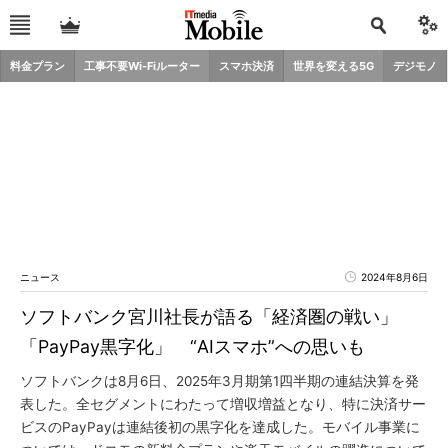
料金プラン
工事不要Wi-Fiルーター
スマホ決済
世界を変える5G
デジモノ
ニュース
2024年8月6日
ソフトバンク宮川社長が語る「経済圏の戦い」
「PayPay黒字化」 “AIスマホ”への思いも
ソフトバンクは8月6日、2025年3月期第1四半期の連結決算を発
表した。全セグメントにわたって増収増益となり、特に決済サー
ビスのPayPayは連結後初の黒字化を達成した。モバイル事業に