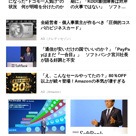
になった“ドコモ一人負け”の
期に」「KDDI通信障害は対岸
状況 何が明暗を分けたのか
の火事ではない」 ソフトバ
ンク宮川社長
全経営者・個人事業主が作るべき「圧倒的コス
パのビジネスカード」
AD（クレディセゾン）
「通信が安いだけの国でいいのか？」「PayPa
yはまだ『一合目』」 ソフトバンク宮川社長
が語る好調と不安
「え、こんなセールやってたの？」80％OFF
以上が続々登場！Amazonの本気が凄すぎる
AD（Amazon）