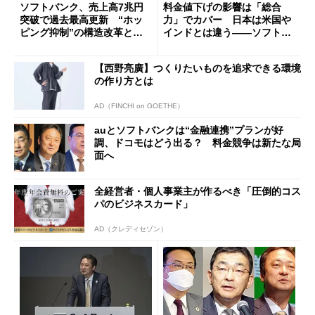
ソフトバンク、売上高7兆円
料金値下げの影響は「総合
突破で過去最高更新 “ホッ
力」でカバー 日本は米国や
ピング抑制”の構造改革と「A
インドとは違う――ソフトバ
Iインフラ」への大転換
ンク宮内社長との一問一答
（2021年2月版）
【西野亮廣】つくりたいものを追求できる環境
の作り方とは
AD（FINCHI on GOETHE）
auとソフトバンクは“金融連携”プランが好
調、ドコモはどう出る？ 料金競争は新たな局
面へ
全経営者・個人事業主が作るべき「圧倒的コス
パのビジネスカード」
AD（クレディセゾン）