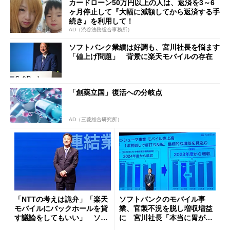
カードローン50万円以上の人は、返済を3～6
ヶ月停止して『大幅に減額してから返済する手
続き』を利用して！
AD（渋谷法務総合事務所）
ソフトバンク業績は好調も、宮川社長を悩ます
「値上げ問題」 背景に楽天モバイルの存在
「創薬立国」復活への分岐点
AD（三菱総合研究所）
「NTTの考えは詭弁」「楽天
ソフトバンクのモバイル事
モバイルにバックホールを貸
業、官製不況を脱し増収増益
す議論をしてもいい」 ソフ
に 宮川社長「本当に胃が痛
トバンク宮川社長が熱弁
い2年半」と振り返る