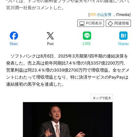
ついては、ドコモの新料金プランや楽天モバイルの躍進について
宮川潤一社長がコメントした。
[
小山安博
，ITmedia]
PC用表示
関連情報
Share
Post
LINE
Hatena
ソフトバンクは8月6日、2025年3月期第1四半期の連結決算を
発表した。売上高は前年同期比7.4％増の1兆5357億2200万円、
営業利益は同23.4％増の3039億2700万円で増収増益。全セグメ
ントにわたって増収増益となり、特に決済サービスのPayPayは
連結後初の黒字化を達成した。