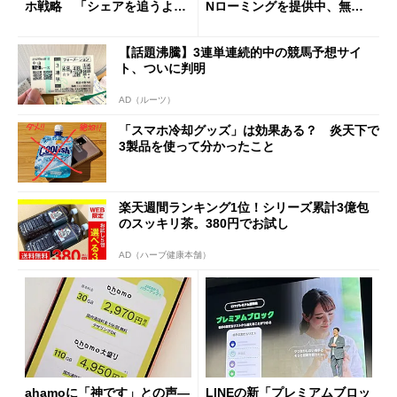
ホ戦略 「シェアを追うより
Nローミングを提供中、無料
も既存ユーザーを大切に」
Wi-Fi「00000JAPAN」も開
放
【話題沸騰】3連単連続的中の競馬予想サイ
ト、ついに判明
AD（ルーツ）
「スマホ冷却グッズ」は効果ある？ 炎天下で
3製品を使って分かったこと
楽天週間ランキング1位！シリーズ累計3億包
のスッキリ茶。380円でお試し
AD（ハーブ健康本舗）
ahamoに「神です」との声―
LINEの新「プレミアムブロッ