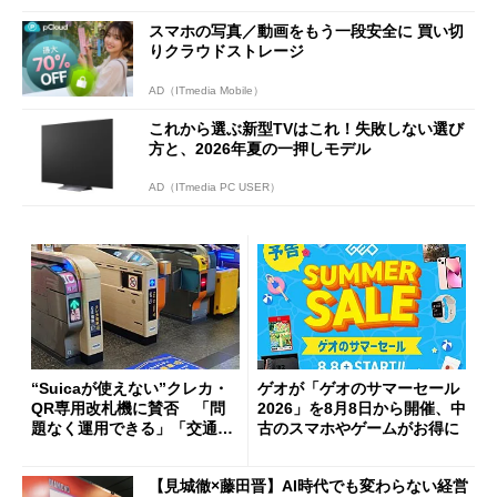
スマホの写真／動画をもう一段安全に 買い切
りクラウドストレージ
AD（ITmedia Mobile）
これから選ぶ新型TVはこれ！失敗しない選び
方と、2026年夏の一押しモデル
AD（ITmedia PC USER）
“Suicaが使えない”クレカ・
ゲオが「ゲオのサマーセール
QR専用改札機に賛否 「問
2026」を8月8日から開催、中
題なく運用できる」「交通系I
古のスマホやゲームがお得に
Cの方がスムーズ」
【見城徹×藤田晋】AI時代でも変わらない経営