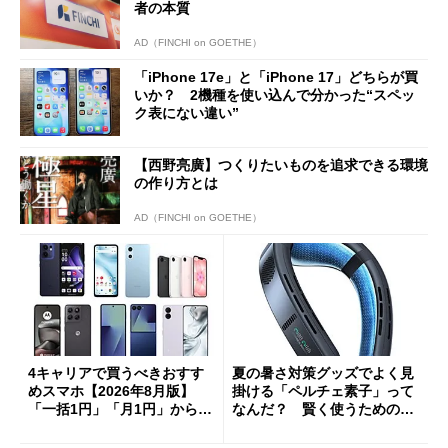
者の本質
AD（FINCHI on GOETHE）
「iPhone 17e」と「iPhone 17」どちらが買
いか？ 2機種を使い込んで分かった“スペッ
ク表にない違い”
【西野亮廣】つくりたいものを追求できる環境
の作り方とは
AD（FINCHI on GOETHE）
4キャリアで買うべきおすす
夏の暑さ対策グッズでよく見
めスマホ【2026年8月版】
掛ける「ペルチェ素子」って
「一括1円」「月1円」からお
なんだ？ 賢く使うための注
得なiPhone／Pixel／Galaxy
意点も
まで