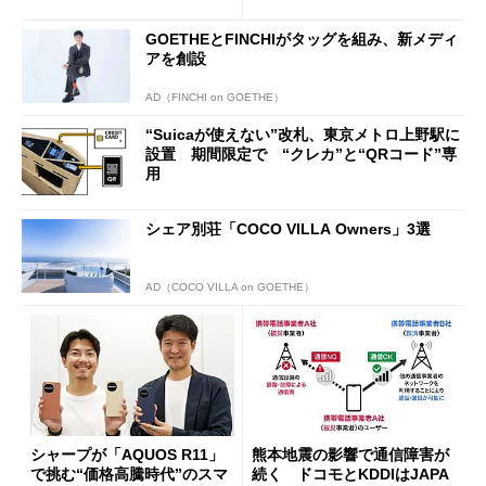
行」として最大5.2万円のキャ
ッシュバックキャンペーンを
GOETHEとFINCHIがタッグを組み、新メディ
開催
アを創設
AD（FINCHI on GOETHE）
“Suicaが使えない”改札、東京メトロ上野駅に
設置 期間限定で “クレカ”と“QRコード”専
用
シェア別荘「COCO VILLA Owners」3選
AD（COCO VILLA on GOETHE）
シャープが「AQUOS R11」
熊本地震の影響で通信障害が
で挑む“価格高騰時代”のスマ
続く ドコモとKDDIはJAPA