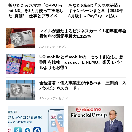
折りたたみスマホ「OPPO Fi
あなたの街の「スマホ決済」
nd N6」を3カ月使って実感し
キャンペーンまとめ【2026年
た“真価” 仕事とプライベー
8月版】～PayPay、d払い、a
トで大活躍
u PAY、楽天ペイ
マイルが超たまるビジネスカード！初年度年会
費無料で還元率最大1.125%
AD（クレディセゾン）
UQ mobileとY!mobileの「セット割なし」新
割引を比較 ahamo、LINEMO、楽天モバイ
ルよりもお得？
全経営者・個人事業主が作るべき「圧倒的コス
パのビジネスカード」
AD（クレディセゾン）