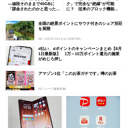
―値段そのままで40GBに
ク」で完全な“絶縁”が可能
「課金されたのかと思った」
に？ 従来のブロック機能と
と戸惑いも
の決定的な違い
全国の絶景ポイントにサウナ付きのシェア別荘
を展開
AD（COCO VILLA on GOETHE）
d払い、dポイントのキャンペーンまとめ【8月
1日最新版】 1万～10万ポイント還元の施策
がめじろ押し
アマゾン1位「このお茶ガチです」噂のお茶
AD（ハーブ健康本舗）