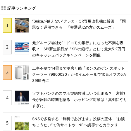
記事ランキング
“Suicaが使えない”クレカ・QR専用改札機に賛否 「問
題なく運用できる」「交通系ICの方がスムーズ」
元グループ会社が「ドコモの銀行」になった不満を吸
収？ SBI新生銀行が「SBIの銀行」として最大5.2万円
のキャッシュバックキャンペーンを開催
工事不要で14畳まで冷房可能「タンスのゲン スポット
クーラー 79800020」がタイムセールで10％オフの5万
3999円に
ソフトバンクのスマホ契約数減はいつ止まる？ 宮川社
長が反転の時期を語る ホッピング対策は「真剣にやり
すぎた」
SNSで多発する「無料であげます」投稿の正体 “お涙
ちょうだい”で偽サイトやLINEへ誘導するカラクリ