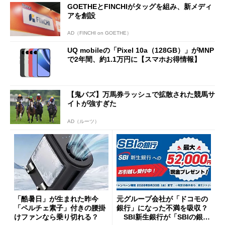
GOETHEとFINCHIがタッグを組み、新メディ
アを創設
AD（FINCHI on GOETHE）
UQ mobileの「Pixel 10a（128GB）」がMNP
で2年間、約1.1万円に【スマホお得情報】
【鬼バズ】万馬券ラッシュで拡散された競馬サ
イトが強すぎた
AD（ルーツ）
「酷暑日」が生まれた昨今
元グループ会社が「ドコモの
「ペルチェ素子」付きの腰掛
銀行」になった不満を吸収？
けファンなら乗り切れる？
SBI新生銀行が「SBIの銀