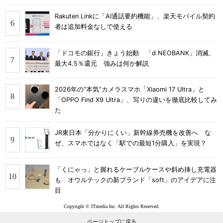
Rakuten Linkに「AI通話要約機能」、楽天モバイル契約
者は追加料金なしで使える
「ドコモの銀行」きょう始動 「d NEOBANK」消滅、
最大4.5％還元 強みは何か解説
2026年の“本気”カメラスマホ「Xiaomi 17 Ultra」と
「OPPO Find X9 Ultra」、写りの違いを徹底比較してみ
た
JR東日本「分かりにくい」新幹線券売機を改善へ な
ぜ、スマホではなく「駅での最短1分購入」を実現？
「くにゃっ」と握れるケーブルケースや斜め挿し充電器
も オウルテックの新ブランド「soft」のアイデアに注
目
Copyright © ITmedia Inc. All Rights Reserved.
ページトップに戻る