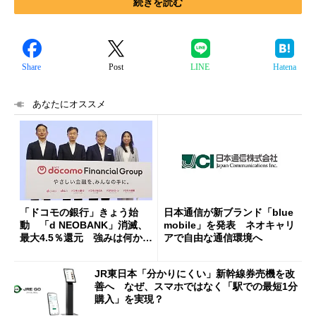
続きを読む
Share
Post
LINE
Hatena
あなたにオススメ
「ドコモの銀行」きょう始
日本通信が新ブランド「blue
動 「d NEOBANK」消滅、
mobile」を発表 ネオキャリ
最大4.5％還元 強みは何か解
アで自由な通信環境へ
説
JR東日本「分かりにくい」新幹線券売機を改
善へ なぜ、スマホではなく「駅での最短1分
購入」を実現？