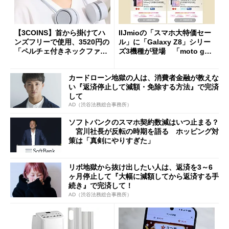
【3COINS】首から掛けてハ
IIJmioの「スマホ大特価セー
ンズフリーで使用、3520円の
ル」に「Galaxy Z8」シリー
「ペルチェ付きネックファ
ズ3機種が登場 「moto g37
ン」
j」や「OPPO Find X9 Ultr
a」も
カードローン地獄の人は、消費者金融が教えな
い『返済停止して減額・免除する方法』で完済
して
AD（渋谷法務総合事務所）
ソフトバンクのスマホ契約数減はいつ止まる？
宮川社長が反転の時期を語る ホッピング対
策は「真剣にやりすぎた」
リボ地獄から抜け出したい人は、返済を3～6
ヶ月停止して『大幅に減額してから返済する手
続き』で完済して！
AD（渋谷法務総合事務所）