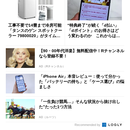
工事不要で14畳まで冷房可能
“特典終了”が続く「d払い」
「タンスのゲン スポットクー
「dポイント」のお得さはど
ラー 79800020」がタイムセ
う変わるのか これからは
ールで10％オフの5万3999円
「dカード」の利用が得策？
に
【90・00年代洋楽】無料配信中！Rチャンネル
なら登録不要！
AD（Rチャンネル）
「iPhone Air」本音レビュー：使って分かっ
た「バッテリーの持ち」と「ケース選び」の悩
ましさ
「一生負け競馬…」そんな状況から抜け出し
た”たった1つ方法
AD（ルーツ）
Recommended by