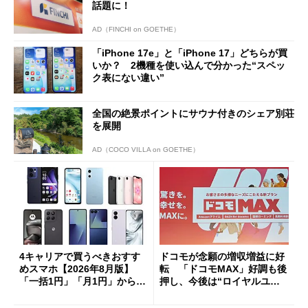
話題に！
AD（FINCHI on GOETHE）
「iPhone 17e」と「iPhone 17」どちらが買
いか？ 2機種を使い込んで分かった“スペッ
ク表にない違い”
全国の絶景ポイントにサウナ付きのシェア別荘
を展開
AD（COCO VILLA on GOETHE）
4キャリアで買うべきおすす
ドコモが念願の増収増益に好
めスマホ【2026年8月版】
転 「ドコモMAX」好調も後
「一括1円」「月1円」からお
押し、今後は“ロイヤルユー
得なiPhone／Pixel／Galaxy
ザー”を重視
まで