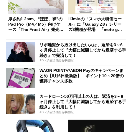
厚さ約1.2mm、“ほぼ、裸”のi
IIJmioの「スマホ大特価セー
Pad Pro（M4／M5）向けケ
ル」に「Galaxy Z8」シリー
ース「The Frost Air」発売
ズ3機種が登場 「moto g37
ケースフィニットから
j」や「OPPO Find X9 Ultr
a」も
リボ地獄から抜け出したい人は、返済を3～6
ヶ月停止して『大幅に減額してから返済する手
続き』で完済して！
AD（渋谷法務総合事務所）
WAON POINTやAEON Payのキャンペーンま
とめ【8月6日最新版】 ポイント10～20倍の
獲得チャンス多数
カードローン50万円以上の人は、返済を3～6
ヶ月停止して『大幅に減額してから返済する手
続き』を利用して！
AD（渋谷法務総合事務所）