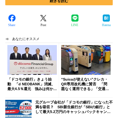
続きを読む
Share
Post
LINE
Hatena
あなたにオススメ
「ドコモの銀行」きょう始
“Suicaが使えない”クレカ・
動 「d NEOBANK」消滅、
QR専用改札機に賛否 「問
最大4.5％還元 強みは何か解
題なく運用できる」「交通系I
説
Cの方がスムーズ」
元グループ会社が「ドコモの銀行」になった不
満を吸収？ SBI新生銀行が「SBIの銀行」と
して最大5.2万円のキャッシュバックキャンペ
ーンを開催