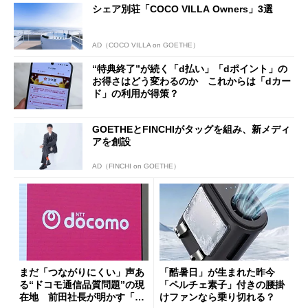
シェア別荘「COCO VILLA Owners」3選
AD（COCO VILLA on GOETHE）
“特典終了”が続く「d払い」「dポイント」の
お得さはどう変わるのか これからは「dカー
ド」の利用が得策？
GOETHEとFINCHIがタッグを組み、新メディ
アを創設
AD（FINCHI on GOETHE）
まだ「つながりにくい」声あ
「酷暑日」が生まれた昨今
る“ドコモ通信品質問題”の現
「ペルチェ素子」付きの腰掛
在地 前田社長が明かす「道
けファンなら乗り切れる？