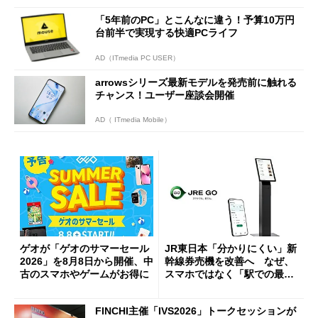
「5年前のPC」とこんなに違う！予算10万円
台前半で実現する快適PCライフ
AD（ITmedia PC USER）
arrowsシリーズ最新モデルを発売前に触れる
チャンス！ユーザー座談会開催
AD（ ITmedia Mobile）
ゲオが「ゲオのサマーセール
JR東日本「分かりにくい」新
2026」を8月8日から開催、中
幹線券売機を改善へ なぜ、
古のスマホやゲームがお得に
スマホではなく「駅での最短
1分購入」を実現？
FINCHI主催「IVS2026」トークセッションが