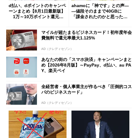
d払い、dポイントのキャンペ
ahamoに「神です」との声―
ーンまとめ【8月1日最新版】
―値段そのままで40GBに
1万～10万ポイント還元の
「課金されたのかと思った」
施策がめじろ押し
と戸惑いも
マイルが超たまるビジネスカード！初年度年会
費無料で還元率最大1.125%
AD（クレディセゾン）
あなたの街の「スマホ決済」キャンペーンまと
め【2026年8月版】～PayPay、d払い、au PA
Y、楽天ペイ
全経営者・個人事業主が作るべき「圧倒的コス
パのビジネスカード」
AD（クレディセゾン）