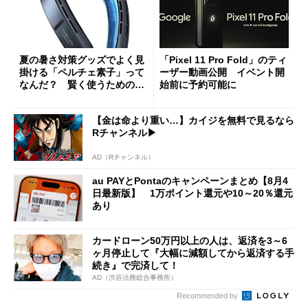
夏の暑さ対策グッズでよく見
「Pixel 11 Pro Fold」のティ
掛ける「ペルチェ素子」って
ーザー動画公開 イベント開
なんだ？ 賢く使うための注
始前に予約可能に
意点も
【金は命より重い…】カイジを無料で見るなら
Rチャンネル▶︎
AD（Rチャンネル）
au PAYとPontaのキャンペーンまとめ【8月4
日最新版】 1万ポイント還元や10～20％還元
あり
カードローン50万円以上の人は、返済を3～6
ヶ月停止して『大幅に減額してから返済する手
続き』で完済して！
AD（渋谷法務総合事務所）
Recommended by