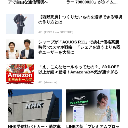
アで自由な通信環境へ
ラー 79800020」がタイムセ
ールで10％オフの5万3999円
に
【西野亮廣】つくりたいものを追求できる環境
の作り方とは
AD（FINCHI on GOETHE）
シャープが「AQUOS R11」で挑む“価格高騰
時代”のスマホ戦略 「シェアを追うよりも既
存ユーザーを大切に」
「え、こんなセールやってたの？」80％OFF
以上が続々登場！Amazonの本気が凄すぎる
AD（Amazon）
NHK受信料パトカー・消防車
LINEの新「プレミアムブロッ