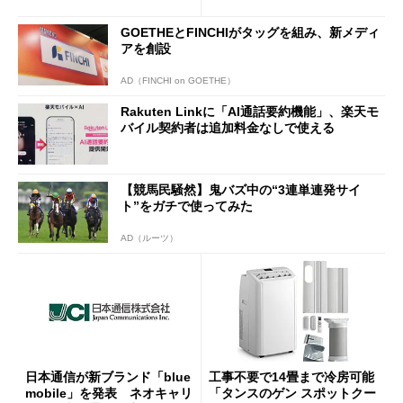
半ば」の詳細解説
GOETHEとFINCHIがタッグを組み、新メディ
アを創設
AD（FINCHI on GOETHE）
Rakuten Linkに「AI通話要約機能」、楽天モ
バイル契約者は追加料金なしで使える
【競馬民騒然】鬼バズ中の“3連単連発サイ
ト”をガチで使ってみた
AD（ルーツ）
日本通信が新ブランド「blue
工事不要で14畳まで冷房可能
mobile」を発表 ネオキャリ
「タンスのゲン スポットクー