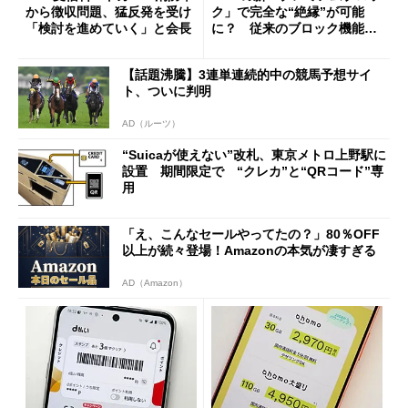
から徴収問題、猛反発を受け
ク」で完全な“絶縁”が可能
「検討を進めていく」と会長
に？ 従来のブロック機能と
の決定的な違い
【話題沸騰】3連単連続的中の競馬予想サイ
ト、ついに判明
AD（ルーツ）
“Suicaが使えない”改札、東京メトロ上野駅に
設置 期間限定で “クレカ”と“QRコード”専
用
「え、こんなセールやってたの？」80％OFF
以上が続々登場！Amazonの本気が凄すぎる
AD（Amazon）