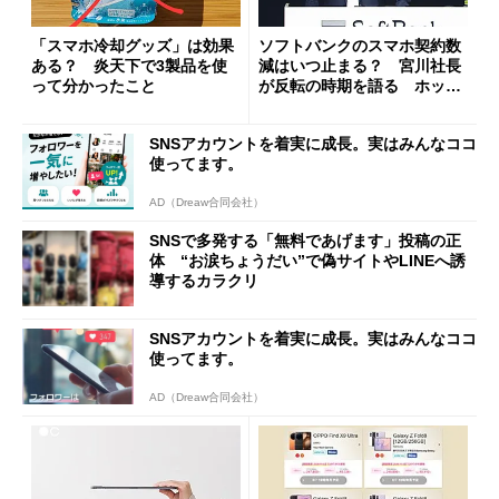
「スマホ冷却グッズ」は効果
ソフトバンクのスマホ契約数
ある？ 炎天下で3製品を使
減はいつ止まる？ 宮川社長
って分かったこと
が反転の時期を語る ホッピ
ング対策は「真剣にやりすぎ
た」
SNSアカウントを着実に成長。実はみんなココ
使ってます。
AD（Dreaw合同会社）
SNSで多発する「無料であげます」投稿の正
体 “お涙ちょうだい”で偽サイトやLINEへ誘
導するカラクリ
SNSアカウントを着実に成長。実はみんなココ
使ってます。
AD（Dreaw合同会社）