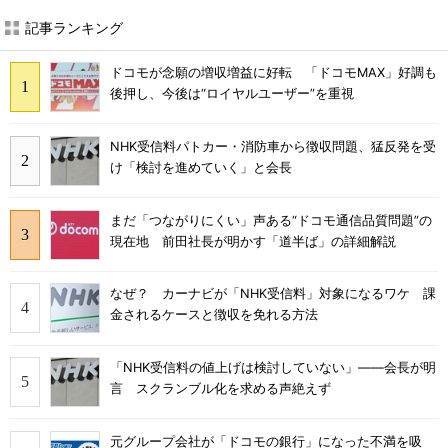
記事ランキング
ドコモが念願の増収増益に好転 「ドコモMAX」好調も
後押し、今後は“ロイヤルユーザー”を重視
NHK受信料パトカー・消防車から徴収問題、猛反発を受
け「検討を進めていく」と会長
まだ「つながりにくい」声ある“ドコモ通信品質問題”の
現在地 前田社長が明かす「道半ば」の詳細解説
なぜ？ カーナビが「NHK受信料」対象になるワケ 課
金されるケースと徴収を免れる方法
「NHK受信料の値上げは検討していない」――会長が明
言 スクランブル化を求める声絶えず
元グループ会社が「ドコモの銀行」になった不満を吸