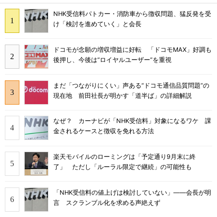
NHK受信料パトカー・消防車から徴収問題、猛反発を受
け「検討を進めていく」と会長
ドコモが念願の増収増益に好転 「ドコモMAX」好調も
後押し、今後は“ロイヤルユーザー”を重視
まだ「つながりにくい」声ある“ドコモ通信品質問題”の
現在地 前田社長が明かす「道半ば」の詳細解説
なぜ？ カーナビが「NHK受信料」対象になるワケ 課
金されるケースと徴収を免れる方法
楽天モバイルのローミングは「予定通り9月末に終
了」 ただし「ルーラル限定で継続」の可能性も
「NHK受信料の値上げは検討していない」――会長が明
言 スクランブル化を求める声絶えず