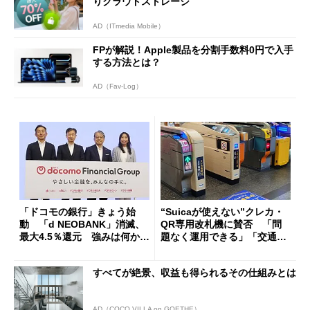
りクラウドストレージ
AD（ITmedia Mobile）
FPが解説！Apple製品を分割手数料0円で入手
する方法とは？
AD（Fav-Log）
「ドコモの銀行」きょう始
“Suicaが使えない”クレカ・
動 「d NEOBANK」消滅、
QR専用改札機に賛否 「問
最大4.5％還元 強みは何か解
題なく運用できる」「交通系I
説
Cの方がスムーズ」
すべてが絶景、収益も得られるその仕組みとは
AD（COCO VILLA on GOETHE）