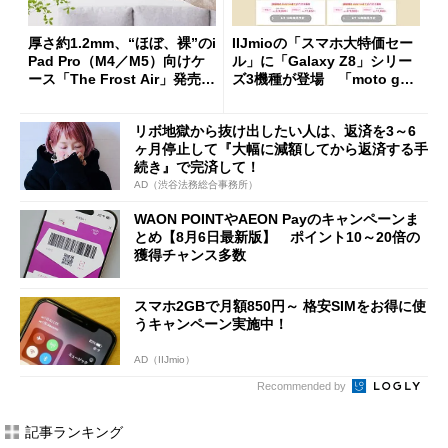
厚さ約1.2mm、“ほぼ、裸”のi
IIJmioの「スマホ大特価セー
Pad Pro（M4／M5）向けケ
ル」に「Galaxy Z8」シリー
ース「The Frost Air」発売
ズ3機種が登場 「moto g37
ケースフィニットから
j」や「OPPO Find X9 Ultr
a」も
リボ地獄から抜け出したい人は、返済を3～6
ヶ月停止して『大幅に減額してから返済する手
続き』で完済して！
AD（渋谷法務総合事務所）
WAON POINTやAEON Payのキャンペーンま
とめ【8月6日最新版】 ポイント10～20倍の
獲得チャンス多数
スマホ2GBで月額850円～ 格安SIMをお得に使
うキャンペーン実施中！
AD（IIJmio）
Recommended by
記事ランキング