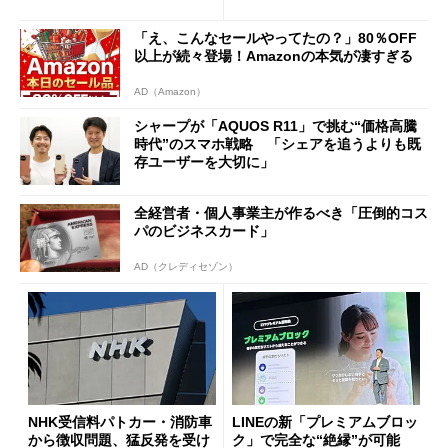
ールで10％オフの5万3999円
に
「え、こんなセールやってたの？」80％OFF
以上が続々登場！Amazonの本気が凄すぎる
AD（Amazon）
シャープが「AQUOS R11」で挑む“価格高騰
時代”のスマホ戦略 「シェアを追うよりも既
存ユーザーを大切に」
全経営者・個人事業主が作るべき「圧倒的コス
パのビジネスカード」
AD（クレディセゾン）
NHK受信料パトカー・消防車
LINEの新「プレミアムブロッ
から徴収問題、猛反発を受け
ク」で完全な“絶縁”が可能