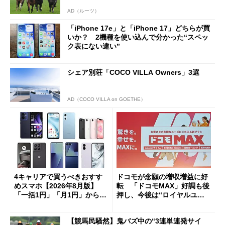
AD（ルーツ）
「iPhone 17e」と「iPhone 17」どちらが買
いか？ 2機種を使い込んで分かった“スペッ
ク表にない違い”
シェア別荘「COCO VILLA Owners」3選
AD（COCO VILLA on GOETHE）
4キャリアで買うべきおすす
ドコモが念願の増収増益に好
めスマホ【2026年8月版】
転 「ドコモMAX」好調も後
「一括1円」「月1円」からお
押し、今後は“ロイヤルユー
得なiPhone／Pixel／Galaxy
ザー”を重視
まで
【競馬民騒然】鬼バズ中の“3連単連発サイ