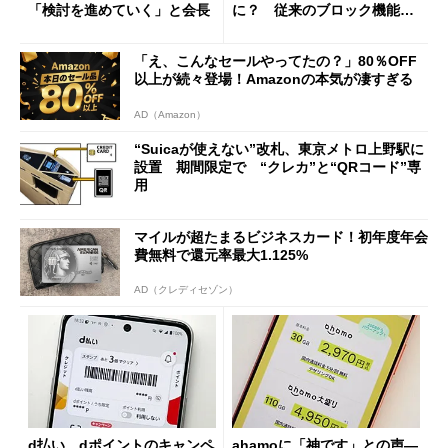
「検討を進めていく」と会長
に？ 従来のブロック機能と
の決定的な違い
「え、こんなセールやってたの？」80％OFF
以上が続々登場！Amazonの本気が凄すぎる
AD（Amazon）
“Suicaが使えない”改札、東京メトロ上野駅に
設置 期間限定で “クレカ”と“QRコード”専
用
マイルが超たまるビジネスカード！初年度年会
費無料で還元率最大1.125%
AD（クレディセゾン）
d払い、dポイントのキャンペ
ahamoに「神です」との声―