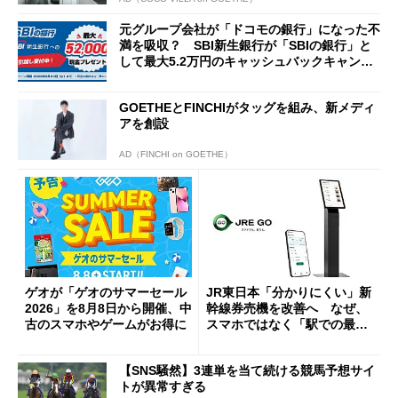
元グループ会社が「ドコモの銀行」になった不
満を吸収？ SBI新生銀行が「SBIの銀行」と
して最大5.2万円のキャッシュバックキャンペ
ーンを開催
GOETHEとFINCHIがタッグを組み、新メディ
アを創設
AD（FINCHI on GOETHE）
ゲオが「ゲオのサマーセール
JR東日本「分かりにくい」新
2026」を8月8日から開催、中
幹線券売機を改善へ なぜ、
古のスマホやゲームがお得に
スマホではなく「駅での最短
1分購入」を実現？
【SNS騒然】3連単を当て続ける競馬予想サイ
トが異常すぎる