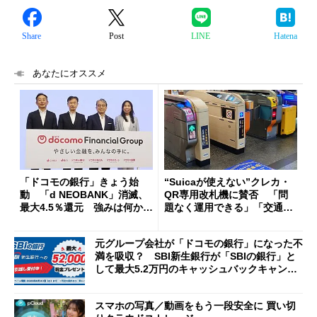
Share
Post
LINE
Hatena
あなたにオススメ
「ドコモの銀行」きょう始
“Suicaが使えない”クレカ・
動 「d NEOBANK」消滅、
QR専用改札機に賛否 「問
最大4.5％還元 強みは何か解
題なく運用できる」「交通系I
説
Cの方がスムーズ」
元グループ会社が「ドコモの銀行」になった不
満を吸収？ SBI新生銀行が「SBIの銀行」と
して最大5.2万円のキャッシュバックキャンペ
ーンを開催
スマホの写真／動画をもう一段安全に 買い切