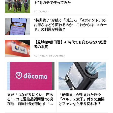
ト”をガチで使ってみた
AD（ルーツ）
“特典終了”が続く「d払い」「dポイント」の
お得さはどう変わるのか これからは「dカー
ド」の利用が得策？
【見城徹×藤田晋】AI時代でも変わらない経営
者の本質
AD（FINCHI on GOETHE）
まだ「つながりにくい」声あ
「酷暑日」が生まれた昨今
る“ドコモ通信品質問題”の現
「ペルチェ素子」付きの腰掛
在地 前田社長が明かす「道
けファンなら乗り切れる？
半ば」の詳細解説