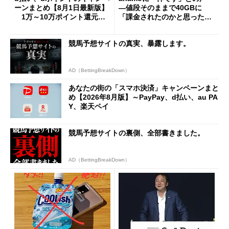
ーンまとめ【8月1日最新版】
―値段そのままで40GBに
1万～10万ポイント還元の
「課金されたのかと思った」
施策がめじろ押し
と戸惑いも
競馬予想サイトの真実、暴露します。
AD（BettingBreakDown）
あなたの街の「スマホ決済」キャンペーンまと
め【2026年8月版】～PayPay、d払い、au PA
Y、楽天ペイ
競馬予想サイトの裏側、全部書きました。
AD（BettingBreakDown）