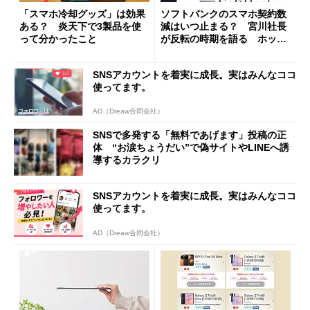
「スマホ冷却グッズ」は効果
ソフトバンクのスマホ契約数
ある？ 炎天下で3製品を使
減はいつ止まる？ 宮川社長
って分かったこと
が反転の時期を語る ホッピ
ング対策は「真剣にやりすぎ
た」
SNSアカウントを着実に成長。実はみんなココ
使ってます。
AD（Dreaw合同会社）
SNSで多発する「無料であげます」投稿の正
体 “お涙ちょうだい”で偽サイトやLINEへ誘
導するカラクリ
SNSアカウントを着実に成長。実はみんなココ
使ってます。
AD（Dreaw合同会社）