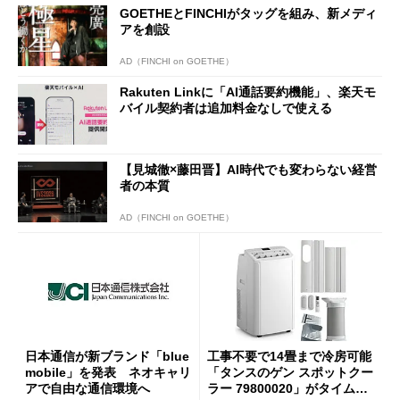
GOETHEとFINCHIがタッグを組み、新メディ
アを創設
AD（FINCHI on GOETHE）
Rakuten Linkに「AI通話要約機能」、楽天モ
バイル契約者は追加料金なしで使える
【見城徹×藤田晋】AI時代でも変わらない経営
者の本質
AD（FINCHI on GOETHE）
日本通信が新ブランド「blue
工事不要で14畳まで冷房可能
mobile」を発表 ネオキャリ
「タンスのゲン スポットクー
アで自由な通信環境へ
ラー 79800020」がタイムセ