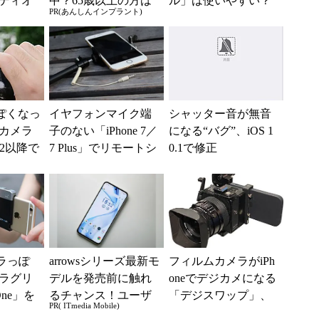
ディオ
中？65歳以上の方は
ル」は使いやすい？
PR(あんしんインプラント)
てど
要確認。抜けた歯の
Xperia 1 VIのシャ
...
放置は驚きのリスク
ッター...
っぽくなっ
イヤフォンマイク端
シャッター音が無音
6のカメラ
子のない「iPhone 7／
になる“バグ”、iOS 1
.2以降で
7 Plus」でリモートシ
0.1で修正
ロッ
ャッター自撮り棒を
使う方法
メラっぽ
arrowsシリーズ最新モ
フィルムカメラがiPh
ラグリ
デルを発売前に触れ
oneでデジカメになる
One」を
るチャンス！ユーザ
「デジスワップ」、
PR( ITmedia Mobile)
ー座談会開催
ハッセルブラッド用