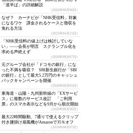
「道半ば」の詳細解説
（2026年08月06日）
なぜ？ カーナビが「NHK受信料」対象
になるワケ 課金されるケースと徴収を
免れる方法
（2025年04月15日）
「NHK受信料の値上げは検討していな
い」――会長が明言 スクランブル化を
求める声絶えず
（2026年08月07日）
元グループ会社が「ドコモの銀行」にな
った不満を吸収？ SBI新生銀行が「SBI
の銀行」として最大5.2万円のキャッシュ
バックキャンペーンを開催
（2026年08月05日）
東海道・山陽・九州新幹線の「EXサービ
ス」に複数のサービス改訂 「ご利用
票」のスマホ表示などを9月から順次開始
（2026年08月06日）
最大22時間駆動、7通りで使えるクリップ
付き腰掛け扇風機がAmazonで35％オフ
（2026年08月07日）