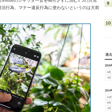
Phoneのシャッター音を鳴らさずに済む3つの方法
違法行為、マナー違反行為に使わないというのは大前
過
2026
8月
4月
2024
12月
8月
4月