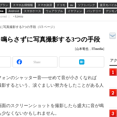
プラン
スマホお得情報
スマホ決済
ドコモ
ソフトバンク
楽天モバイル
au
スマホケース
ウェアラブル
イヤフォン
バッテリー
デジモ
one
Android
sored ｜
IIJmio
ずに写真撮影する3つの手段（1/3 ページ）
音を鳴らさずに写真撮影する3つの手段
[
山本竜也
，
ITmedia
]
アク
Share
ォンのシャッター音──せめて音が小さくなれば
撮影するという、涙ぐましい努力をしたことがある人
面のスクリーンショットを撮影したら盛大に音が鳴
も少なくないかもしれません。