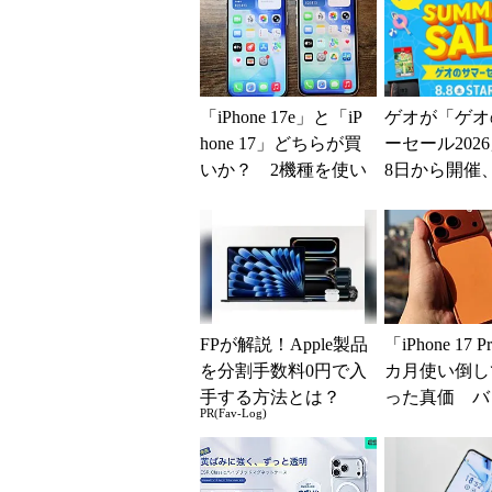
「iPhone 17e」と「iP
ゲオが「ゲオ
hone 17」どちらが買
ーセール202
いか？ 2機種を使い
8日から開催
込んで分かった“スペ
スマホやゲー
ッ...
得に
FPが解説！Apple製品
「iPhone 17 
を分割手数料0円で入
カ月使い倒し
手する方法とは？
った真価 バ
PR(Fav-Log)
ーと放熱性能
足だが細かな..