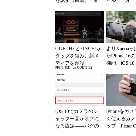
を試す（前編） 新
イル」「オー
しいインタフェース
ミックス」っ
「...
う？ 撮って試
GOETHEとFINCHIが
よりXperia
タッグを組み、新メ
たiPhone 1
ディアを創設
機能、iOS 18
PR(FINCHI on GOETHE)
「フォーカス
ク...
iOS 10でカメラのシ
iPhoneをカ
ャッター音がオフに
く使えるカメ
なる設定――バグの
ップ「Pictar 
可能性も
試す (1/2)