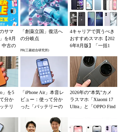
のサマ
「創薬立国」復活へ
4キャリアで買うべき
6」を8月
の分岐点
おすすめスマホ【202
、中古の
6年8月版】「一括1
PR(三菱総合研究所)
ムがお
円」「月1円」からお
得なiPhone／...
Pro」を5
「iPhone Air」本音レ
2026年の“本気”カメ
て分か
ビュー：使って分か
ラスマホ「Xiaomi 17
ッテリ
った「バッテリーの
Ultra」と「OPPO Find
には満
持ち」と「ケース選
X9 Ul...
.
び」の悩ましさ