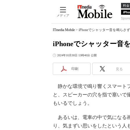
料金
iPh
メディア
Spon
ITmedia Mobile
>
iPhoneでシャッター音を鳴らさ
iPhoneでシャッター
2024年10月30日 15時40分 公開
印刷
見る
静かな環境で鳴り響くスマートフ
と、スピーカーの穴を指で塞いで
もいるでしょう。
あるいは、電車の中で気になる画
り、気まずい思いをしたという人