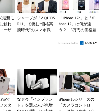
ーズ最新モ
シャープが「AQUOS
「iPhone 17e」と「iP
に触れ
R11」で挑む“価格高
hone 17」は何が違
ユーザ
騰時代”のスマホ戦
う？ 3万円の価格差
)
略 「シェアを追う
をスペックから検証
よりも既存ユーザ
する
Recommended by
ー...
 Proで
なぜ今「インプラン
iPhone 16シリーズの
フスタ
ト」を選ぶ人が急増
「カメラコントロー