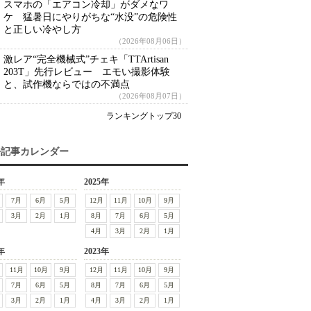
スマホの「エアコン冷却」がダメなワ
ケ 猛暑日にやりがちな“水没”の危険性
と正しい冷やし方
（2026年08月06日）
激レア“完全機械式”チェキ「TTArtisan
203T」先行レビュー エモい撮影体験
と、試作機ならではの不満点
（2026年08月07日）
ランキングトップ30
去記事カレンダー
年
2025年
7月
6月
5月
12月
11月
10月
9月
3月
2月
1月
8月
7月
6月
5月
4月
3月
2月
1月
年
2023年
11月
10月
9月
12月
11月
10月
9月
7月
6月
5月
8月
7月
6月
5月
3月
2月
1月
4月
3月
2月
1月