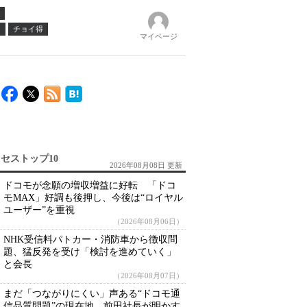
ノ
チョイ得
マイページ
セストップ10
2026年08月08日 更新
ドコモが念願の増収増益に好転 「ドコ
モMAX」好調も後押し、今後は“ロイヤル
ユーザー”を重視
（2026年08月06日）
NHK受信料パトカー・消防車から徴収問
題、猛反発を受け「検討を進めていく」
と会長
（2026年08月07日）
まだ「つながりにくい」声ある“ドコモ通
信品質問題”の現在地 前田社長が明かす