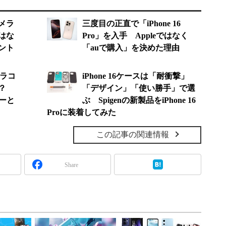
カメラ
三度目の正直で「iPhone 16
はな
Pro」を入手 Appleではなく
ント
「auで購入」を決めた理由
メラコ
iPhone 16ケースは「耐衝撃」
い？
「デザイン」「使い勝手」で選
キーと
ぶ Spigenの新製品をiPhone 16
Proに装着してみた
この記事の関連情報
Share