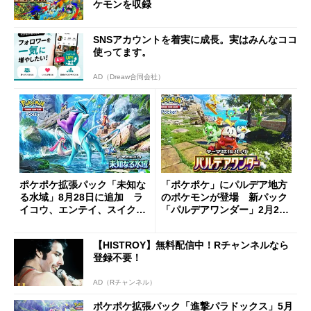
ケモンを収録
SNSアカウントを着実に成長。実はみんなココ
使ってます。
AD（Dreaw合同会社）
ポケポケ拡張パック「未知な
「ポケポケ」にパルデア地方
る水域」8月28日に追加 ラ
のポケモンが登場 新パック
イコウ、エンテイ、スイクン
「パルデアワンダー」2月26
登場
日に配信
【HISTROY】無料配信中！Rチャンネルなら
登録不要！
AD（Rチャンネル）
ポケポケ拡張パック「進撃パラドックス」5月