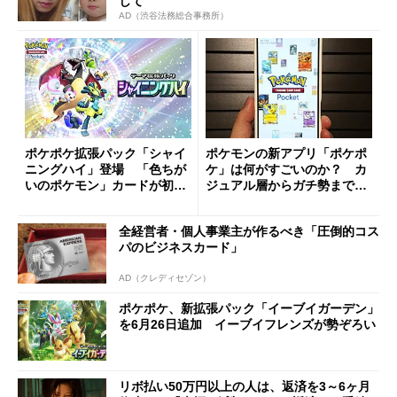
して
AD（渋谷法務総合事務所）
ポケポケ拡張パック「シャイ
ポケモンの新アプリ「ポケポ
ニングハイ」登場 「色ちが
ケ」は何がすごいのか？ カ
いのポケモン」カードが初登
ジュアル層からガチ勢まで心
場
をつかむ、ルールとUIの“引
き算”
全経営者・個人事業主が作るべき「圧倒的コス
パのビジネスカード」
AD（クレディセゾン）
ポケポケ、新拡張パック「イーブイガーデン」
を6月26日追加 イーブイフレンズが勢ぞろい
リボ払い50万円以上の人は、返済を3～6ヶ月