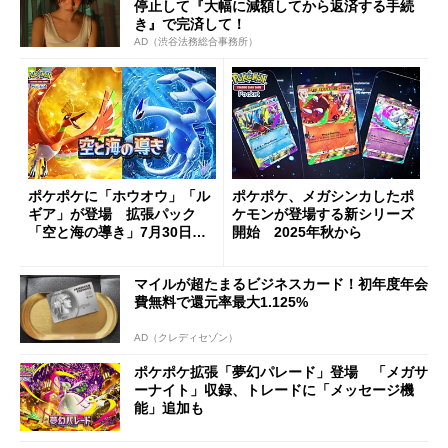
停止して『大幅に減額してから返済する手続
き』で完済して！
AD（渋谷法務総合事務所）
ポケポケに「ホウオウ」「ル
ポケポケ、メガシンカしたポ
ギア」が登場 拡張パック
ケモンが登場する新シリーズ
「空と海の導き」7月30日追
開始 2025年秋から
加
マイルが超たまるビジネスカード！初年度年会
費無料で還元率最大1.125%
AD（クレディセゾン）
ポケポケ拡張「夢幻パレード」登場 「メガサ
ーナイト」収録、トレードに「メッセージ機
能」追加も