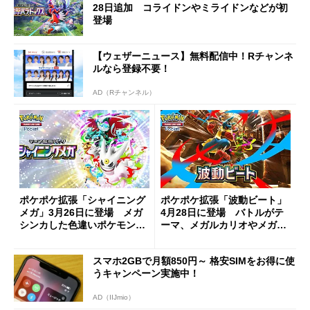
28日追加 コライドンやミライドンなどが初
登場
【ウェザーニュース】無料配信中！Rチャンネ
ルなら登録不要！
AD（Rチャンネル）
ポケポケ拡張「シャイニング
ポケポケ拡張「波動ビート」
メガ」3月26日に登場 メガ
4月28日に登場 バトルがテ
シンカした色違いポケモンが
ーマ、メガルカリオやメガジ
初登場
ュカインなど初収録
スマホ2GBで月額850円～ 格安SIMをお得に使
うキャンペーン実施中！
AD（IIJmio）