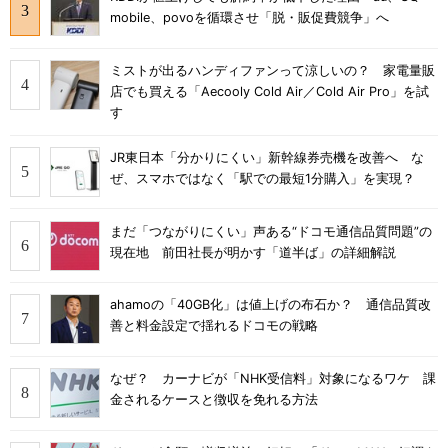
mobile、povoを循環させ「脱・販促費競争」へ
ミストが出るハンディファンって涼しいの？ 家電量販
店でも買える「Aecooly Cold Air／Cold Air Pro」を試
す
JR東日本「分かりにくい」新幹線券売機を改善へ な
ぜ、スマホではなく「駅での最短1分購入」を実現？
まだ「つながりにくい」声ある“ドコモ通信品質問題”の
現在地 前田社長が明かす「道半ば」の詳細解説
ahamoの「40GB化」は値上げの布石か？ 通信品質改
善と料金設定で揺れるドコモの戦略
なぜ？ カーナビが「NHK受信料」対象になるワケ 課
金されるケースと徴収を免れる方法