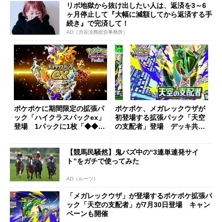
リボ地獄から抜け出したい人は、返済を3～6
ヶ月停止して『大幅に減額してから返済する手
続き』で完済して！
AD（渋谷法務総合事務所）
ポケポケに期間限定の拡張パ
ポケポケ、メガレックウザが
ック「ハイクラスパックex」
初登場する拡張パック「天空
登場 1パックに1枚「◆◆◆
の支配者」登場 デッキ共有
◆」以上を封入
機能も追加
【競馬民騒然】鬼バズ中の“3連単連発サイ
ト”をガチで使ってみた
AD（ルーツ）
「メガレックウザ」が登場するポケポケ拡張パ
ック「天空の支配者」が7月30日登場 キャン
ペーンも開催