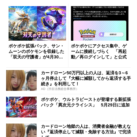
ポケポケ拡張パック、サン・
ポケポケにアクセス集中、ゲ
ムーンのポケモンを収録した
ームに接続しづらく 「再起
「双天の守護者」が4月30日
動／再ログインして」と公式
に登場
カードローン50万円以上の人は、返済を3～6
ヶ月停止して『大幅に減額してから返済する手
続き』を利用して！
AD（渋谷法務総合事務所）
ポケポケ、ウルトラビーストが登場する新拡張
パック「異次元クライシス」 5月29日に追加
カードローン地獄の人は、消費者金融が教えな
い『返済停止して減額・免除する方法』で完済