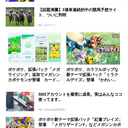
【話題沸騰】3連単連続的中の競馬予想サイ
ト、ついに判明
AD（ルーツ）
ポケポケ、拡張パック「メガ
ポケポケ、カラフルポップな
ライジング」追加でメガシン
新テーマ拡張パック「ミラク
カポケモンが登場 カード譲
ルデイズ」登場 “かわい
渡の「おすそわけ」も実装
い”ポケモンが登場
SNSアカウントを着実に成長。実はみんなココ
使ってます。
AD（Dreaw合同会社）
ポケポケ新テーマ拡張パック「紅蓮ブレイズ」
登場 「メガリザードンY」などメガシンカポ