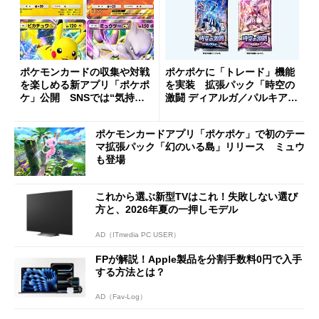
ポケモンカードの収集や対戦
ポケポケに「トレード」機能
を楽しめる新アプリ「ポケポ
を実装 拡張パック「時空の
ケ」公開 SNSでは“気持ち
激闘 ディアルガ／パルキア」
いい”操作感が話題に
も登場
ポケモンカードアプリ「ポケポケ」で初のテー
マ拡張パック「幻のいる島」リリース ミュウ
も登場
これから選ぶ新型TVはこれ！失敗しない選び
方と、2026年夏の一押しモデル
AD（ITmedia PC USER）
FPが解説！Apple製品を分割手数料0円で入手
する方法とは？
AD（Fav-Log）