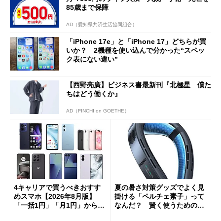
85歳まで保障
AD（愛知県共済生活協同組合）
「iPhone 17e」と「iPhone 17」どちらが買
いか？ 2機種を使い込んで分かった“スペッ
ク表にない違い”
【西野亮廣】ビジネス書最新刊『北極星 僕た
ちはどう働くか』
AD（FINCHI on GOETHE）
4キャリアで買うべきおすす
夏の暑さ対策グッズでよく見
めスマホ【2026年8月版】
掛ける「ペルチェ素子」って
「一括1円」「月1円」からお
なんだ？ 賢く使うための注
得なiPhone／Pixel／Galaxy
意点も