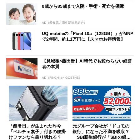
まで
0歳から85歳まで入院・手術・死亡を保障
AD（愛知県共済生活協同組合）
UQ mobileの「Pixel 10a（128GB）」がMNP
で2年間、約1.1万円に【スマホお得情報】
【見城徹×藤田晋】AI時代でも変わらない経営
者の本質
AD（FINCHI on GOETHE）
「酷暑日」が生まれた昨今
元グループ会社が「ドコモの
「ペルチェ素子」付きの腰掛
銀行」になった不満を吸収？
けファンなら乗り切れる？
SBI新生銀行が「SBIの銀