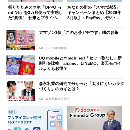
折りたたみスマホ「OPPO Fi
あなたの街の「スマホ決済」
nd N6」を3カ月使って実感し
キャンペーンまとめ【2026年
た“真価” 仕事とプライベー
8月版】～PayPay、d払い、a
トで大活躍
u PAY、楽天ペイ
アマゾン1位「このお茶ガチです」噂のお茶
AD（ハーブ健康本舗）
UQ mobileとY!mobileの「セット割なし」新
割引を比較 ahamo、LINEMO、楽天モバイ
ルよりもお得？
森永乳業の研究で分かった「太りにくいカラダ
づくり」のカギとは？
AD（森永乳業株式会社）