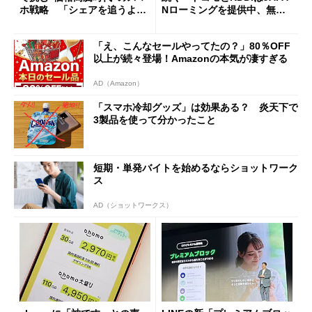
ホ戦略 「シェアを追うより
Nローミングを提供中、無料
も既存ユーザーを大切に」
Wi-Fi「00000JAPAN」も開
放
「え、こんなセールやってたの？」80％OFF
以上が続々登場！Amazonの本気が凄すぎる
AD（Amazon）
「スマホ冷却グッズ」は効果ある？ 炎天下で
3製品を使って分かったこと
短期・単発バイトを始めるならショットワーク
ス
AD（ショットワークス）