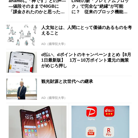
ahamoに「神です」との声―
LINEの新「プレミアムブロッ
―値段そのままで40GBに
ク」で完全な“絶縁”が可能
「課金されたのかと思った」
に？ 従来のブロック機能と
と戸惑いも
の決定的な違い
人文知とは、人間にとって価値のあるものを考
えること
AD（國學院大學）
d払い、dポイントのキャンペーンまとめ【8月
1日最新版】 1万～10万ポイント還元の施策
がめじろ押し
観光財源と次世代への継承
AD（國學院大學）