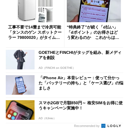
工事不要で14畳まで冷房可能
“特典終了”が続く「d払い」
「タンスのゲン スポットクー
「dポイント」のお得さはど
ラー 79800020」がタイムセ
う変わるのか これからは
ールで10％オフの5万3999円
「dカード」の利用が得策？
に
GOETHEとFINCHIがタッグを組み、新メディ
アを創設
AD（FINCHI on GOETHE）
「iPhone Air」本音レビュー：使って分かっ
た「バッテリーの持ち」と「ケース選び」の悩
ましさ
スマホ2GBで月額850円～ 格安SIMをお得に使
うキャンペーン実施中！
AD（IIJmio）
Recommended by