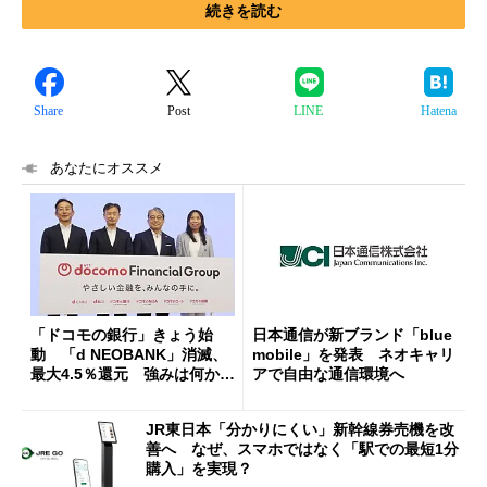
続きを読む
Share
Post
LINE
Hatena
あなたにオススメ
「ドコモの銀行」きょう始
日本通信が新ブランド「blue
動 「d NEOBANK」消滅、
mobile」を発表 ネオキャリ
最大4.5％還元 強みは何か解
アで自由な通信環境へ
説
JR東日本「分かりにくい」新幹線券売機を改
善へ なぜ、スマホではなく「駅での最短1分
購入」を実現？