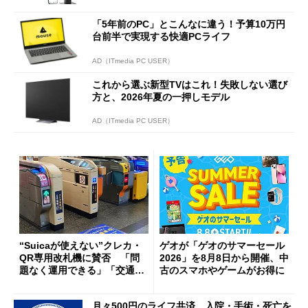
「5年前のPC」とこんなに違う！予算10万円
台前半で実現する快適PCライフ
AD（ITmedia PC USER）
これから選ぶ新型TVはこれ！失敗しない選び
方と、2026年夏の一押しモデル
AD（ITmedia PC USER）
“Suicaが使えない”クレカ・
ゲオが「ゲオのサマーセール
QR専用改札機に賛否 「問
2026」を8月8日から開催、中
題なく運用できる」「交通系I
古のスマホやゲームがお得に
Cの方がスムーズ」
月々500円のライフ共済 入院・手術・死亡を