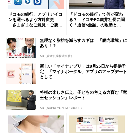
ドコモの銀行、アプリアイコ
「ドコモの銀行」で何が変わ
ンを選べるよう方針変更
る？ ドコモFG廣井社長に聞
「さまざまなご意見・ご要望
く「通信×金融」の攻勢とグ
を踏まえ」
ループ戦略
無理なく脂肪を減らすカギは 「腸内環境」に
あり！？
AD（森永乳業株式会社）
新しい「マイナアプリ」は8月25日から提供予
定 「マイナポータル」アプリのアップデート
として
将棋の楽しさ伝え、子どもの考える力育む「竜
王セッション」レポート
AD（SAPIX YOZEMI GROUP）