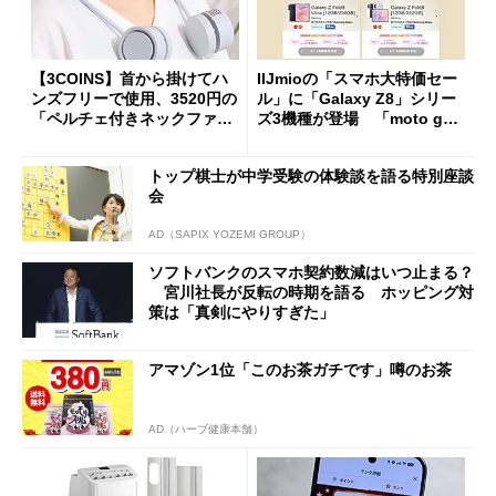
【3COINS】首から掛けてハ
IIJmioの「スマホ大特価セー
ンズフリーで使用、3520円の
ル」に「Galaxy Z8」シリー
「ペルチェ付きネックファ
ズ3機種が登場 「moto g37
ン」
j」や「OPPO Find X9 Ultr
a」も
トップ棋士が中学受験の体験談を語る特別座談
会
AD（SAPIX YOZEMI GROUP）
ソフトバンクのスマホ契約数減はいつ止まる？
宮川社長が反転の時期を語る ホッピング対
策は「真剣にやりすぎた」
アマゾン1位「このお茶ガチです」噂のお茶
AD（ハーブ健康本舗）