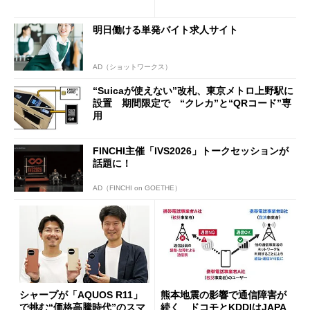
行」として最大5.2万円のキャ
ッシュバックキャンペーンを
明日働ける単発バイト求人サイト
開催
AD（ショットワークス）
“Suicaが使えない”改札、東京メトロ上野駅に
設置 期間限定で “クレカ”と“QRコード”専
用
FINCHI主催「IVS2026」トークセッションが
話題に！
AD（FINCHI on GOETHE）
シャープが「AQUOS R11」
熊本地震の影響で通信障害が
で挑む“価格高騰時代”のスマ
続く ドコモとKDDIはJAPA