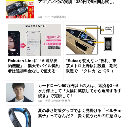
アマゾン1位の実績！380円で5日間お試し。
AD（ハーブ健康本舗）
Rakuten Linkに「AI通話要
“Suicaが使えない”改札、東
約機能」、楽天モバイル契約
京メトロ上野駅に設置 期間
者は追加料金なしで使える
限定で “クレカ”と“QRコー
ド”専用
カードローン50万円以上の人は、返済を3～6
ヶ月停止して『大幅に減額してから返済する手
続き』で完済して！
AD（渋谷法務総合事務所）
夏の暑さ対策グッズでよく見掛ける「ペルチェ
素子」ってなんだ？ 賢く使うための注意点も