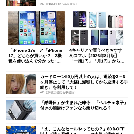
AD（FINCHI on GOETHE）
「iPhone 17e」と「iPhone
4キャリアで買うべきおすす
17」どちらが買いか？ 2機
めスマホ【2026年8月版】
種を使い込んで分かった“ス
「一括1円」「月1円」からお
ペック表にない違い”
得なiPhone／Pixel／Galaxy
まで
カードローン50万円以上の人は、返済を3～6
ヶ月停止して『大幅に減額してから返済する手
続き』を利用して！
AD（渋谷法務総合事務所）
「酷暑日」が生まれた昨今 「ペルチェ素子」
付きの腰掛けファンなら乗り切れる？
「え、こんなセールやってたの？」80％OFF