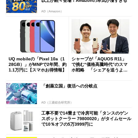
以上が続々登場！Amazonの本気が凄すぎる
AD（Amazon）
UQ mobileの「Pixel 10a（1
シャープが「AQUOS R11」
28GB）」がMNPで2年間、約
で挑む“価格高騰時代”のスマ
1.1万円に【スマホお得情報】
ホ戦略 「シェアを追うより
も既存ユーザーを大切に」
「創薬立国」復活への分岐点
AD（三菱総合研究所）
工事不要で14畳まで冷房可能「タンスのゲン
スポットクーラー 79800020」がタイムセール
で10％オフの5万3999円に