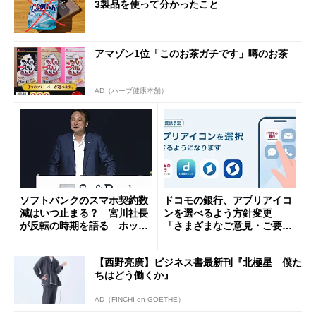
3製品を使って分かったこと
アマゾン1位「このお茶ガチです」噂のお茶
AD（ハーブ健康本舗）
ソフトバンクのスマホ契約数
ドコモの銀行、アプリアイコ
減はいつ止まる？ 宮川社長
ンを選べるよう方針変更
が反転の時期を語る ホッピ
「さまざまなご意見・ご要望
ング対策は「真剣にやりすぎ
を踏まえ」
た」
【西野亮廣】ビジネス書最新刊『北極星 僕た
ちはどう働くか』
AD（FINCHI on GOETHE）