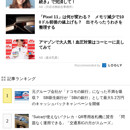
続き』で完済して！
AD（渋谷法務総合事務所）
「Pixel 11」は何が変わる？ メモリ減少で10
0ドル前後の値上げも？ 出そろったうわさを
整理する
アマゾンで大人気！血圧対策はコーヒーに足し
てみて
AD（森永乳業）
Recommended by
記事ランキング
元グループ会社が「ドコモの銀行」になった不満を吸
収？ SBI新生銀行が「SBIの銀行」として最大5.2万円
のキャッシュバックキャンペーンを開催
“Suicaが使えない”クレカ・QR専用改札機に賛否 「問
題なく運用できる」「交通系ICの方がスムーズ」