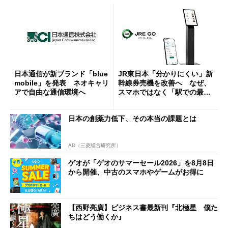
日本通信が新ブランド「blue
JR東日本「分かりにくい」新
mobile」を発表 ネオキャリ
幹線券売機を改善へ なぜ、
アで自由な通信環境へ
スマホではなく「駅での最短
1分購入」を実現？
日本の創薬力低下、その本当の課題とは
AD（三菱総合研究所）
ゲオが「ゲオのサマーセール2026」を8月8日
から開催、中古のスマホやゲームがお得に
【西野亮廣】ビジネス書最新刊『北極星 僕た
ちはどう働くか』