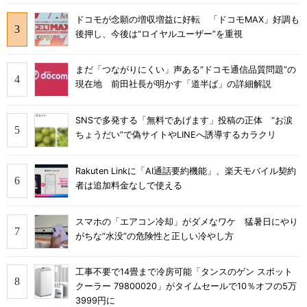
ドコモが念願の増収増益に好転 「ドコモMAX」好調も
後押し、今後は“ロイヤルユーザー”を重視
まだ「つながりにくい」声ある“ドコモ通信品質問題”の
現在地 前田社長が明かす「道半ば」の詳細解説
SNSで多発する「無料であげます」投稿の正体 “お涙
ちょうだい”で偽サイトやLINEへ誘導するカラクリ
Rakuten Linkに「AI通話要約機能」、楽天モバイル契約
者は追加料金なしで使える
スマホの「エアコン冷却」がダメなワケ 猛暑日にやり
がちな“水没”の危険性と正しい冷やし方
工事不要で14畳まで冷房可能「タンスのゲン スポット
クーラー 79800020」がタイムセールで10％オフの5万
3999円に