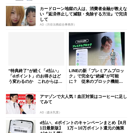
カードローン地獄の人は、消費者金融が教えな
い『返済停止して減額・免除する方法』で完済
して
AD（渋谷法務総合事務所）
“特典終了”が続く「d払い」
LINEの新「プレミアムブロッ
「dポイント」のお得さはど
ク」で完全な“絶縁”が可能
う変わるのか これからは
に？ 従来のブロック機能と
「dカード」の利用が得策？
の決定的な違い
アマゾンで大人気！血圧対策はコーヒーに足し
てみて
AD（森永乳業）
d払い、dポイントのキャンペーンまとめ【8月
1日最新版】 1万～10万ポイント還元の施策