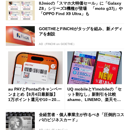
IIJmioの「スマホ大特価セール」に「Galaxy
Z8」シリーズ3機種が登場 「moto g37j」や
「OPPO Find X9 Ultra」も
GOETHEとFINCHIがタッグを組み、新メディ
アを創設
AD（FINCHI on GOETHE）
au PAYとPontaのキャンペー
UQ mobileとY!mobileの「セ
ンまとめ【8月4日最新版】
ット割なし」新割引を比較
1万ポイント還元や10～20％
ahamo、LINEMO、楽天モバ
還元あり
イルよりもお得？
全経営者・個人事業主が作るべき「圧倒的コス
パのビジネスカード」
AD（クレディセゾン）