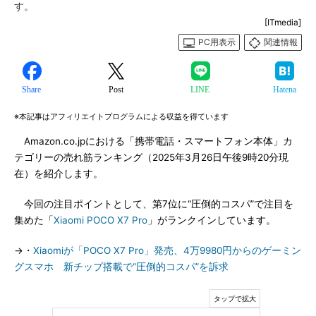
す。
[ITmedia]
PC用表示
関連情報
Share
Post
LINE
Hatena
※本記事はアフィリエイトプログラムによる収益を得ています
Amazon.co.jpにおける「携帯電話・スマートフォン本体」カ
テゴリーの売れ筋ランキング（2025年3月26日午後9時20分現
在）を紹介します。
今回の注目ポイントとして、第7位に“圧倒的コスパ”で注目を
集めた「
Xiaomi POCO X7 Pro
」がランクインしています。
→・
Xiaomiが「POCO X7 Pro」発売、4万9980円からのゲーミン
グスマホ 新チップ搭載で“圧倒的コスパ”を訴求