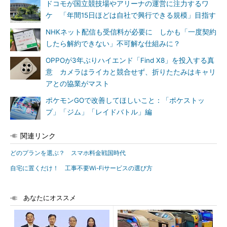
ドコモが国立競技場やアリーナの運営に注力するワ
ケ 「年間15日ほどは自社で興行できる規模」目指す
NHKネット配信も受信料が必要に しかも「一度契約
したら解約できない」不可解な仕組みに？
OPPOが3年ぶりハイエンド「Find X8」を投入する真
意 カメラはライカと競合せず、折りたたみはキャリ
アとの協業がマスト
ポケモンGOで改善してほしいこと：「ポケストッ
プ」「ジム」「レイドバトル」編
関連リンク
どのプランを選ぶ？ スマホ料金戦国時代
自宅に置くだけ！ 工事不要Wi-Fiサービスの選び方
あなたにオススメ