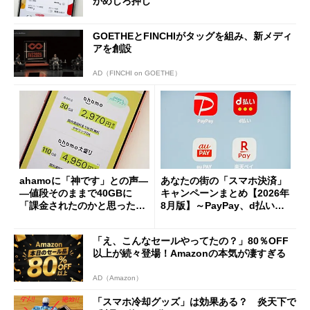
がめじろ押し
GOETHEとFINCHIがタッグを組み、新メディ
アを創設
AD（FINCHI on GOETHE）
ahamoに「神です」との声―
あなたの街の「スマホ決済」
―値段そのままで40GBに
キャンペーンまとめ【2026年
「課金されたのかと思った」
8月版】～PayPay、d払い、a
と戸惑いも
u PAY、楽天ペイ
「え、こんなセールやってたの？」80％OFF
以上が続々登場！Amazonの本気が凄すぎる
AD（Amazon）
「スマホ冷却グッズ」は効果ある？ 炎天下で