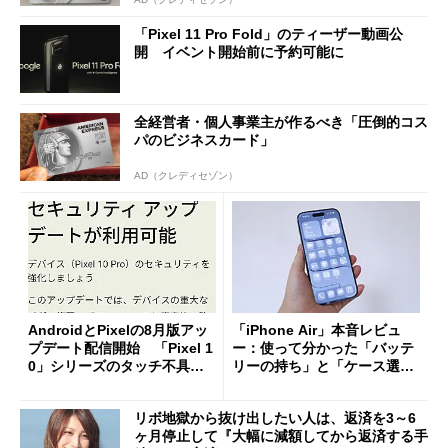
「Pixel 11 Pro Fold」のティーザー動画公
開 イベント開始前に予約可能に
全経営者・個人事業主が作るべき「圧倒的コス
パのビジネスカード」
AD（クレディセゾン）
AndroidとPixelの8月版アッ
「iPhone Air」本音レビュ
プデート配信開始 「Pixel 1
ー：使って分かった「バッテ
0」シリーズのタッチ不具合
リーの持ち」と「ケース選
修正やGPU性能改善なども
び」の悩ましさ
リボ地獄から抜け出したい人は、返済を3～6
ヶ月停止して『大幅に減額してから返済する手