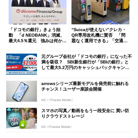
「ドコモの銀行」きょう始
“Suicaが使えない”クレカ・
動 「d NEOBANK」消滅、
QR専用改札機に賛否 「問
最大4.5％還元 強みは何か解
題なく運用できる」「交通系I
説
Cの方がスムーズ」
元グループ会社が「ドコモの銀行」になった不
満を吸収？ SBI新生銀行が「SBIの銀行」と
して最大5.2万円のキャッシュバックキャンペ
ーンを開催
arrowsシリーズ最新モデルを発売前に触れる
チャンス！ユーザー座談会開催
AD（ ITmedia Mobile）
スマホの写真／動画をもう一段安全に 買い切
りクラウドストレージ
AD（ITmedia Mobile）