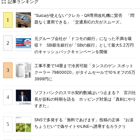
記事ランキング
“Suicaが使えない”クレカ・QR専用改札機に賛否 「問
題なく運用できる」「交通系ICの方がスムーズ」
元グループ会社が「ドコモの銀行」になった不満を吸
収？ SBI新生銀行が「SBIの銀行」として最大5.2万円
のキャッシュバックキャンペーンを開催
工事不要で14畳まで冷房可能「タンスのゲン スポット
クーラー 79800020」がタイムセールで10％オフの5万
3999円に
ソフトバンクのスマホ契約数減はいつ止まる？ 宮川社
長が反転の時期を語る ホッピング対策は「真剣にやり
すぎた」
SNSで多発する「無料であげます」投稿の正体 “お涙
ちょうだい”で偽サイトやLINEへ誘導するカラクリ