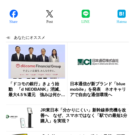
Share
Post
LINE
Hatena
あなたにオススメ
「ドコモの銀行」きょう始
日本通信が新ブランド「blue
動 「d NEOBANK」消滅、
mobile」を発表 ネオキャリ
最大4.5％還元 強みは何か解
アで自由な通信環境へ
説
JR東日本「分かりにくい」新幹線券売機を改
善へ なぜ、スマホではなく「駅での最短1分
購入」を実現？