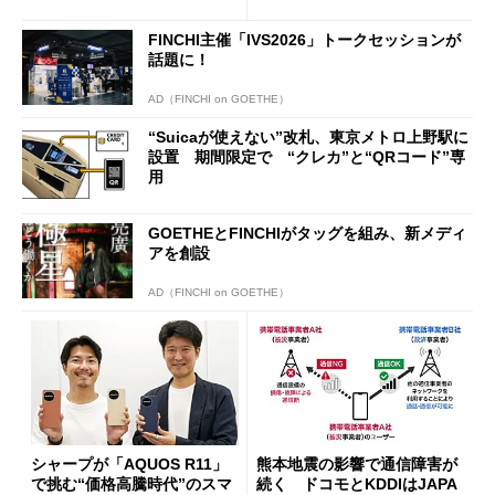
行」として最大5.2万円のキャ
ッシュバックキャンペーンを
FINCHI主催「IVS2026」トークセッションが
開催
話題に！
AD（FINCHI on GOETHE）
“Suicaが使えない”改札、東京メトロ上野駅に
設置 期間限定で “クレカ”と“QRコード”専
用
GOETHEとFINCHIがタッグを組み、新メディ
アを創設
AD（FINCHI on GOETHE）
シャープが「AQUOS R11」
熊本地震の影響で通信障害が
で挑む“価格高騰時代”のスマ
続く ドコモとKDDIはJAPA