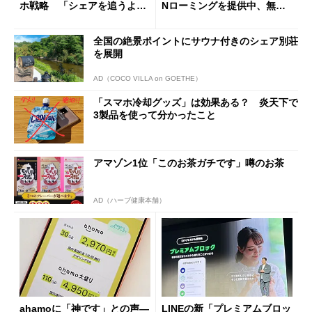
ホ戦略 「シェアを追うより
Nローミングを提供中、無料
も既存ユーザーを大切に」
Wi-Fi「00000JAPAN」も開
放
全国の絶景ポイントにサウナ付きのシェア別荘
を展開
AD（COCO VILLA on GOETHE）
「スマホ冷却グッズ」は効果ある？ 炎天下で
3製品を使って分かったこと
アマゾン1位「このお茶ガチです」噂のお茶
AD（ハーブ健康本舗）
ahamoに「神です」との声―
LINEの新「プレミアムブロッ