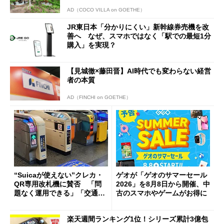
AD（COCO VILLA on GOETHE）
JR東日本「分かりにくい」新幹線券売機を改
善へ なぜ、スマホではなく「駅での最短1分
購入」を実現？
【見城徹×藤田晋】AI時代でも変わらない経営
者の本質
AD（FINCHI on GOETHE）
“Suicaが使えない”クレカ・
ゲオが「ゲオのサマーセール
QR専用改札機に賛否 「問
2026」を8月8日から開催、中
題なく運用できる」「交通系I
古のスマホやゲームがお得に
Cの方がスムーズ」
楽天週間ランキング1位！シリーズ累計3億包