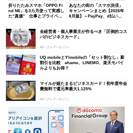
折りたたみスマホ「OPPO Fi
あなたの街の「スマホ決済」
nd N6」を3カ月使って実感し
キャンペーンまとめ【2026年
た“真価” 仕事とプライベー
8月版】～PayPay、d払い、a
トで大活躍
u PAY、楽天ペイ
全経営者・個人事業主が作るべき「圧倒的コス
パのビジネスカード」
AD（クレディセゾン）
UQ mobileとY!mobileの「セット割なし」新
割引を比較 ahamo、LINEMO、楽天モバイ
ルよりもお得？
マイルが超たまるビジネスカード！初年度年会
費無料で還元率最大1.125%
AD（クレディセゾン）