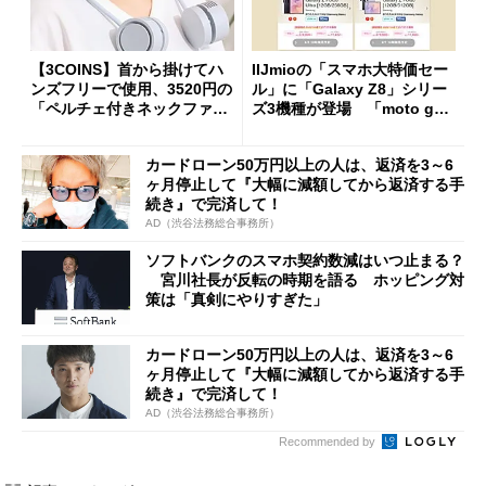
【3COINS】首から掛けてハ
IIJmioの「スマホ大特価セー
ンズフリーで使用、3520円の
ル」に「Galaxy Z8」シリー
「ペルチェ付きネックファ
ズ3機種が登場 「moto g37
ン」
j」や「OPPO Find X9 Ultr
a」も
カードローン50万円以上の人は、返済を3～6
ヶ月停止して『大幅に減額してから返済する手
続き』で完済して！
AD（渋谷法務総合事務所）
ソフトバンクのスマホ契約数減はいつ止まる？
宮川社長が反転の時期を語る ホッピング対
策は「真剣にやりすぎた」
カードローン50万円以上の人は、返済を3～6
ヶ月停止して『大幅に減額してから返済する手
続き』で完済して！
AD（渋谷法務総合事務所）
Recommended by