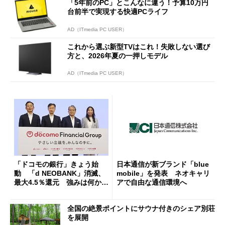
「5年前のPC」とこんなに違う！予算10万円
台前半で実現する快適PCライフ
AD（ITmedia PC USER）
これから選ぶ新型TVはこれ！失敗しない選び
方と、2026年夏の一押しモデル
AD（ITmedia PC USER）
「ドコモの銀行」きょう始
日本通信が新ブランド「blue
動 「d NEOBANK」消滅、
mobile」を発表 ネオキャリ
最大4.5％還元 強みは何か解
アで自由な通信環境へ
説
全国の絶景ポイントにサウナ付きのシェア別荘
を展開