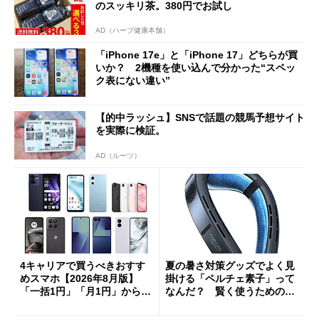
のスッキリ茶。380円でお試し
AD（ハーブ健康本舗）
「iPhone 17e」と「iPhone 17」どちらが買
いか？ 2機種を使い込んで分かった“スペッ
ク表にない違い”
【的中ラッシュ】SNSで話題の競馬予想サイト
を実際に検証。
AD（ルーツ）
4キャリアで買うべきおすす
夏の暑さ対策グッズでよく見
めスマホ【2026年8月版】
掛ける「ペルチェ素子」って
「一括1円」「月1円」からお
なんだ？ 賢く使うための注
得なiPhone／Pixel／Galaxy
意点も
まで