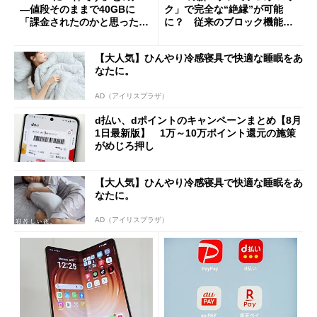
―値段そのままで40GBに
ク」で完全な“絶縁”が可能
「課金されたのかと思った」
に？ 従来のブロック機能と
と戸惑いも
の決定的な違い
【大人気】ひんやり冷感寝具で快適な睡眠をあ
なたに。
AD（アイリスプラザ）
d払い、dポイントのキャンペーンまとめ【8月
1日最新版】 1万～10万ポイント還元の施策
がめじろ押し
【大人気】ひんやり冷感寝具で快適な睡眠をあ
なたに。
AD（アイリスプラザ）