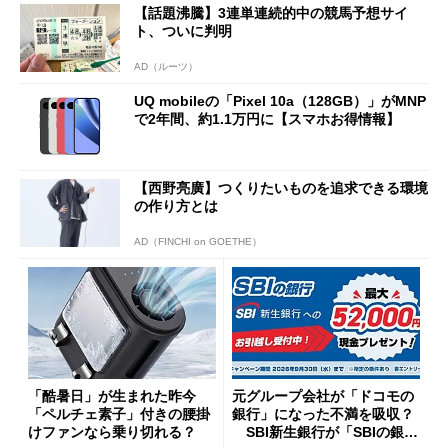
【話題沸騰】3連単連続的中の競馬予想サイ
ト、ついに判明
AD（ルーツ）
UQ mobileの「Pixel 10a（128GB）」がMNP
で2年間、約1.1万円に【スマホお得情報】
【西野亮廣】つくりたいものを追求できる環境
の作り方とは
AD（FINCHI on GOETHE）
「酷暑日」が生まれた昨今
元グループ会社が「ドコモの
「ペルチェ素子」付きの腰掛
銀行」になった不満を吸収？
けファンなら乗り切れる？
SBI新生銀行が「SBIの銀