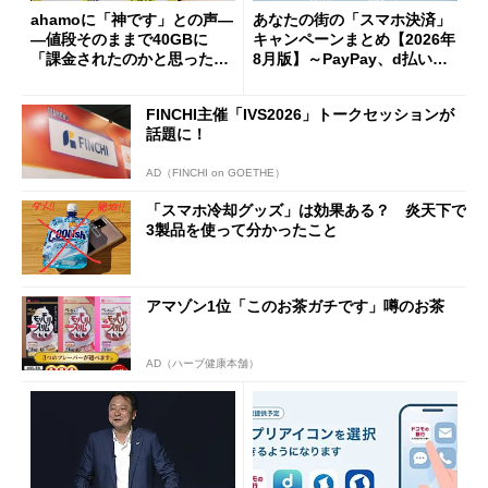
ahamoに「神です」との声―
あなたの街の「スマホ決済」
―値段そのままで40GBに
キャンペーンまとめ【2026年
「課金されたのかと思った」
8月版】～PayPay、d払い、a
と戸惑いも
u PAY、楽天ペイ
FINCHI主催「IVS2026」トークセッションが
話題に！
AD（FINCHI on GOETHE）
「スマホ冷却グッズ」は効果ある？ 炎天下で
3製品を使って分かったこと
アマゾン1位「このお茶ガチです」噂のお茶
AD（ハーブ健康本舗）