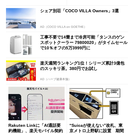
も既存ユーザーを大切に」
シェア別荘「COCO VILLA Owners」3選
AD（COCO VILLA on GOETHE）
工事不要で14畳まで冷房可能「タンスのゲン
スポットクーラー 79800020」がタイムセール
で10％オフの5万3999円に
楽天週間ランキング1位！シリーズ累計3億包
のスッキリ茶。380円でお試し
AD（ハーブ健康本舗）
Rakuten Linkに「AI通話要
“Suicaが使えない”改札、東
約機能」、楽天モバイル契約
京メトロ上野駅に設置 期間