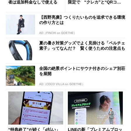
者は追加料金なしで使える
限定で “クレカ”と“QRコー
ド”専用
【西野亮廣】つくりたいものを追求できる環境
の作り方とは
AD（FINCHI on GOETHE）
夏の暑さ対策グッズでよく見掛ける「ペルチェ
素子」ってなんだ？ 賢く使うための注意点も
全国の絶景ポイントにサウナ付きのシェア別荘
を展開
AD（COCO VILLA on GOETHE）
“特典終了”が続く「d払い」
LINEの新「プレミアムブロッ