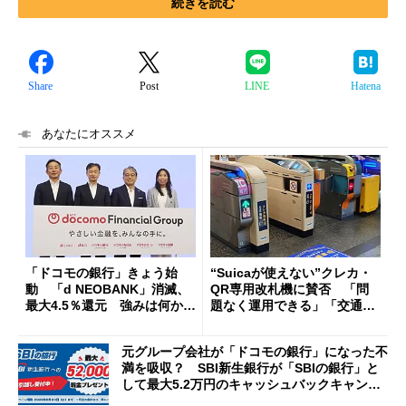
続きを読む
Share
Post
LINE
Hatena
あなたにオススメ
「ドコモの銀行」きょう始
“Suicaが使えない”クレカ・
動 「d NEOBANK」消滅、
QR専用改札機に賛否 「問
最大4.5％還元 強みは何か解
題なく運用できる」「交通系I
説
Cの方がスムーズ」
元グループ会社が「ドコモの銀行」になった不
満を吸収？ SBI新生銀行が「SBIの銀行」と
して最大5.2万円のキャッシュバックキャンペ
ーンを開催