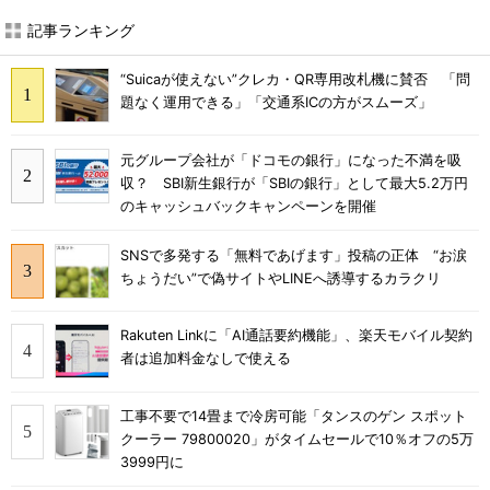
記事ランキング
“Suicaが使えない”クレカ・QR専用改札機に賛否 「問
題なく運用できる」「交通系ICの方がスムーズ」
元グループ会社が「ドコモの銀行」になった不満を吸
収？ SBI新生銀行が「SBIの銀行」として最大5.2万円
のキャッシュバックキャンペーンを開催
SNSで多発する「無料であげます」投稿の正体 “お涙
ちょうだい”で偽サイトやLINEへ誘導するカラクリ
Rakuten Linkに「AI通話要約機能」、楽天モバイル契約
者は追加料金なしで使える
工事不要で14畳まで冷房可能「タンスのゲン スポット
クーラー 79800020」がタイムセールで10％オフの5万
3999円に