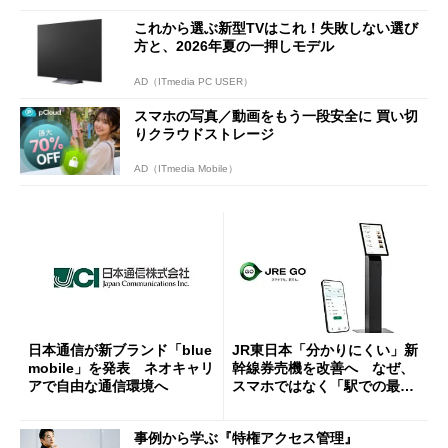
これから選ぶ新型TVはこれ！失敗しない選び
方と、2026年夏の一押しモデル
AD（ITmedia PC USER）
スマホの写真／動画をもう一段安全に 買い切
りクラウドストレージ
AD（ITmedia Mobile）
日本通信が新ブランド「blue
JR東日本「分かりにくい」新
mobile」を発表 ネオキャリ
幹線券売機を改善へ なぜ、
アで自由な通信環境へ
スマホではなく「駅での最短
1分購入」を実現？
事例から学ぶ『特権アクセス管理』