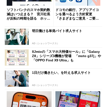
ソフトバンクのスマホ契約数
ドコモの銀行、アプリアイコ
減はいつ止まる？ 宮川社長
ンを選べるよう方針変更
が反転の時期を語る ホッピ
「さまざまなご意見・ご要望
ング対策は「真剣にやりすぎ
を踏まえ」
た」
明日働ける単発バイト求人サイト
AD（ショットワークス）
IIJmioの「スマホ大特価セール」に「Galaxy
Z8」シリーズ3機種が登場 「moto g37j」や
「OPPO Find X9 Ultra」も
1日だけ働きたい、を叶える求人サイト
AD（ショットワークス）