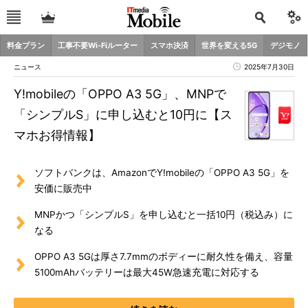
料金プラン
工事不要Wi-Fiルーター
スマホ決済
世界を変える5G
デジモノ
ニュース
2025年7月30日
Y!mobileの「OPPO A3 5G」、MNPで
「シンプルS」に申し込むと10円に【ス
マホお得情報】
ソフトバンクは、AmazonでY!mobileの「OPPO A3 5G」を
安価に販売中
MNPかつ「シンプルS」を申し込むと一括10円（税込み）に
なる
OPPO A3 5Gは厚さ7.7mmのボディーに耐久性を備え、容量
5100mAhバッテリーは最大45W急速充電に対応する