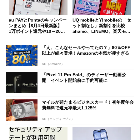
au PAYとPontaのキャンペー
UQ mobileとY!mobileの「セ
ンまとめ【8月4日最新版】
ット割なし」新割引を比較
1万ポイント還元や10～20％
ahamo、LINEMO、楽天モバ
還元あり
イルよりもお得？
「え、こんなセールやってたの？」80％OFF
以上が続々登場！Amazonの本気が凄すぎる
AD（Amazon）
「Pixel 11 Pro Fold」のティーザー動画公
開 イベント開始前に予約可能に
マイルが超たまるビジネスカード！初年度年会
費無料で還元率最大1.125%
AD（クレディセゾン）