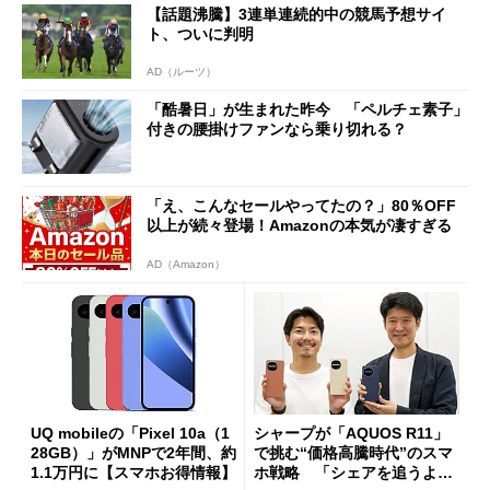
【話題沸騰】3連単連続的中の競馬予想サイ
ト、ついに判明
AD（ルーツ）
「酷暑日」が生まれた昨今 「ペルチェ素子」
付きの腰掛けファンなら乗り切れる？
「え、こんなセールやってたの？」80％OFF
以上が続々登場！Amazonの本気が凄すぎる
AD（Amazon）
UQ mobileの「Pixel 10a（1
シャープが「AQUOS R11」
28GB）」がMNPで2年間、約
で挑む“価格高騰時代”のスマ
1.1万円に【スマホお得情報】
ホ戦略 「シェアを追うより