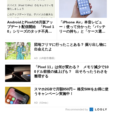
AndroidとPixelの8月版アッ
「iPhone Air」本音レビュ
プデート配信開始 「Pixel 1
ー：使って分かった「バッテ
0」シリーズのタッチ不具合
リーの持ち」と「ケース選
修正やGPU性能改善なども
び」の悩ましさ
団地フリマに行ったことある？ 掘り出し物に
出会えたよ
AD（UR都市機構）
「Pixel 11」は何が変わる？ メモリ減少で10
0ドル前後の値上げも？ 出そろったうわさを
整理する
スマホ2GBで月額850円～ 格安SIMをお得に使
うキャンペーン実施中！
AD（IIJmio）
Recommended by