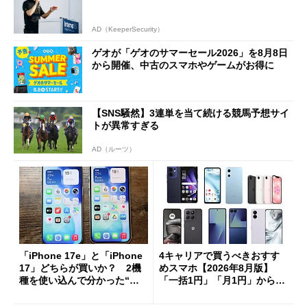
AD（KeeperSecurity）
ゲオが「ゲオのサマーセール2026」を8月8日
から開催、中古のスマホやゲームがお得に
【SNS騒然】3連単を当て続ける競馬予想サイ
トが異常すぎる
AD（ルーツ）
「iPhone 17e」と「iPhone
4キャリアで買うべきおすす
17」どちらが買いか？ 2機
めスマホ【2026年8月版】
種を使い込んで分かった“ス
「一括1円」「月1円」からお
ペック表にない違い”
得なiPhone／Pixel／Galaxy
まで