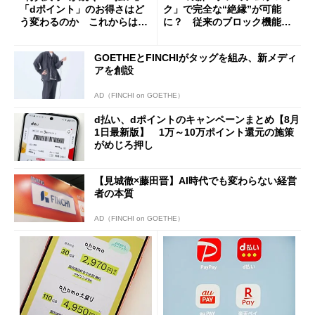
「dポイント」のお得さはど
ク」で完全な“絶縁”が可能
う変わるのか これからは
に？ 従来のブロック機能と
「dカード」の利用が得策？
の決定的な違い
GOETHEとFINCHIがタッグを組み、新メディ
アを創設
AD（FINCHI on GOETHE）
d払い、dポイントのキャンペーンまとめ【8月
1日最新版】 1万～10万ポイント還元の施策
がめじろ押し
【見城徹×藤田晋】AI時代でも変わらない経営
者の本質
AD（FINCHI on GOETHE）