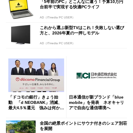
「5年前のPC」とこんなに違う！予算10万円
台前半で実現する快適PCライフ
AD（ITmedia PC USER）
これから選ぶ新型TVはこれ！失敗しない選び
方と、2026年夏の一押しモデル
AD（ITmedia PC USER）
「ドコモの銀行」きょう始
日本通信が新ブランド「blue
動 「d NEOBANK」消滅、
mobile」を発表 ネオキャリ
最大4.5％還元 強みは何か解
アで自由な通信環境へ
説
全国の絶景ポイントにサウナ付きのシェア別荘
を展開