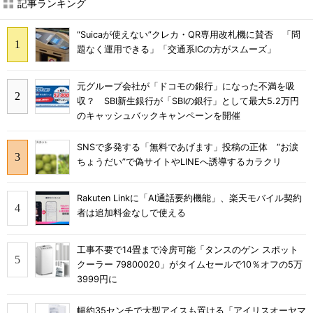
記事ランキング
“Suicaが使えない”クレカ・QR専用改札機に賛否 「問
題なく運用できる」「交通系ICの方がスムーズ」
元グループ会社が「ドコモの銀行」になった不満を吸
収？ SBI新生銀行が「SBIの銀行」として最大5.2万円
のキャッシュバックキャンペーンを開催
SNSで多発する「無料であげます」投稿の正体 “お涙
ちょうだい”で偽サイトやLINEへ誘導するカラクリ
Rakuten Linkに「AI通話要約機能」、楽天モバイル契約
者は追加料金なしで使える
工事不要で14畳まで冷房可能「タンスのゲン スポット
クーラー 79800020」がタイムセールで10％オフの5万
3999円に
幅約35センチで大型アイスも置ける「アイリスオーヤマ