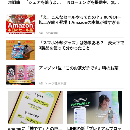
ホ戦略 「シェアを追うより
Nローミングを提供中、無料
も既存ユーザーを大切に」
Wi-Fi「00000JAPAN」も開
放
「え、こんなセールやってたの？」80％OFF
以上が続々登場！Amazonの本気が凄すぎる
AD（Amazon）
「スマホ冷却グッズ」は効果ある？ 炎天下で
3製品を使って分かったこと
アマゾン1位「このお茶ガチです」噂のお茶
AD（ハーブ健康本舗）
ahamoに「神です」との声―
LINEの新「プレミアムブロッ