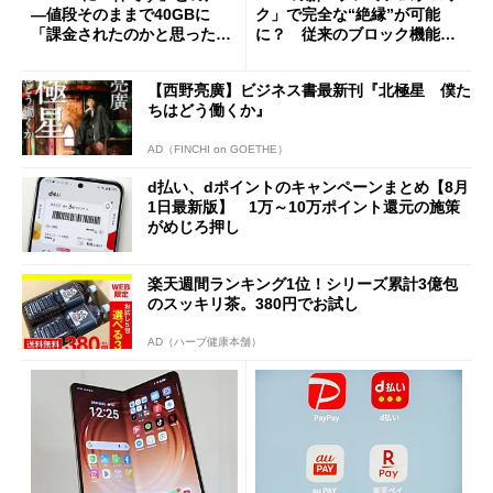
―値段そのままで40GBに
ク」で完全な“絶縁”が可能
「課金されたのかと思った」
に？ 従来のブロック機能と
と戸惑いも
の決定的な違い
【西野亮廣】ビジネス書最新刊『北極星 僕た
ちはどう働くか』
AD（FINCHI on GOETHE）
d払い、dポイントのキャンペーンまとめ【8月
1日最新版】 1万～10万ポイント還元の施策
がめじろ押し
楽天週間ランキング1位！シリーズ累計3億包
のスッキリ茶。380円でお試し
AD（ハーブ健康本舗）