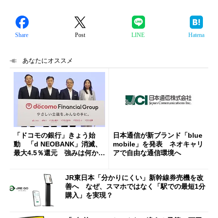
Share
Post
LINE
Hatena
あなたにオススメ
「ドコモの銀行」きょう始
日本通信が新ブランド「blue
動 「d NEOBANK」消滅、
mobile」を発表 ネオキャリ
最大4.5％還元 強みは何か解
アで自由な通信環境へ
説
JR東日本「分かりにくい」新幹線券売機を改
善へ なぜ、スマホではなく「駅での最短1分
購入」を実現？