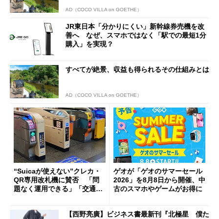
AD（COCO VILLA on GOETHE）
JR東日本「分かりにくい」新幹線券売機を改
善へ なぜ、スマホではなく「駅での最短1分
購入」を実現？
すべてが絶景、収益も得られるその仕組みとは
AD（COCO VILLA on GOETHE）
“Suicaが使えない”クレカ・
ゲオが「ゲオのサマーセール
QR専用改札機に賛否 「問
2026」を8月8日から開催、中
題なく運用できる」「交通系I
古のスマホやゲームがお得に
Cの方がスムーズ」
【西野亮廣】ビジネス書最新刊『北極星 僕た