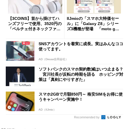
【3COINS】首から掛けてハ
IIJmioの「スマホ大特価セー
ンズフリーで使用、3520円の
ル」に「Galaxy Z8」シリー
「ペルチェ付きネックファ
ズ3機種が登場 「moto g37
ン」
j」や「OPPO Find X9 Ultr
a」も
SNSアカウントを着実に成長。実はみんなココ
使ってます。
AD（Dreaw合同会社）
ソフトバンクのスマホ契約数減はいつ止まる？
宮川社長が反転の時期を語る ホッピング対
策は「真剣にやりすぎた」
スマホ2GBで月額850円～ 格安SIMをお得に使
うキャンペーン実施中！
AD（IIJmio）
Recommended by