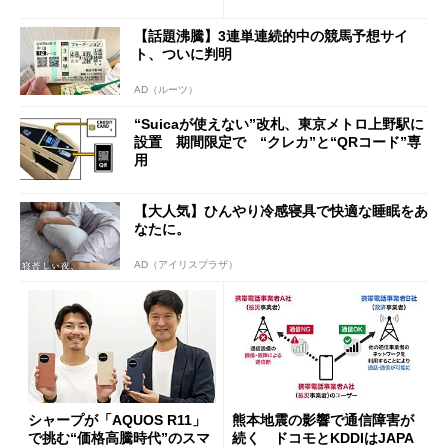
行」として最大5.2万円のキャ
ッシュバックキャンペーンを
【話題沸騰】3連単連続的中の競馬予想サイ
開催
ト、ついに判明
AD（ルーツ）
“Suicaが使えない”改札、東京メトロ上野駅に
設置 期間限定で “クレカ”と“QRコード”専
用
【大人気】ひんやり冷感寝具で快適な睡眠をあ
なたに。
AD（アイリスプラザ）
シャープが「AQUOS R11」
熊本地震の影響で通信障害が
で挑む“価格高騰時代”のスマ
続く ドコモとKDDIはJAPA