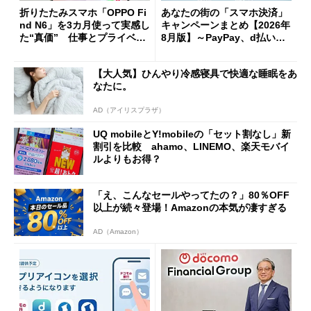
折りたたみスマホ「OPPO Fi
あなたの街の「スマホ決済」
nd N6」を3カ月使って実感し
キャンペーンまとめ【2026年
た“真価” 仕事とプライベー
8月版】～PayPay、d払い、a
トで大活躍
u PAY、楽天ペイ
【大人気】ひんやり冷感寝具で快適な睡眠をあ
なたに。
AD（アイリスプラザ）
UQ mobileとY!mobileの「セット割なし」新
割引を比較 ahamo、LINEMO、楽天モバイ
ルよりもお得？
「え、こんなセールやってたの？」80％OFF
以上が続々登場！Amazonの本気が凄すぎる
AD（Amazon）