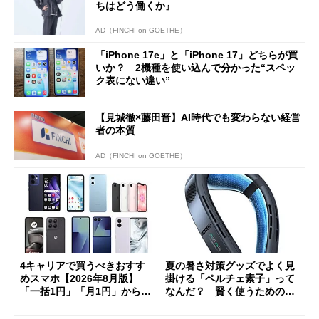
ちはどう働くか』
AD（FINCHI on GOETHE）
「iPhone 17e」と「iPhone 17」どちらが買
いか？ 2機種を使い込んで分かった“スペッ
ク表にない違い”
【見城徹×藤田晋】AI時代でも変わらない経営
者の本質
AD（FINCHI on GOETHE）
4キャリアで買うべきおすす
夏の暑さ対策グッズでよく見
めスマホ【2026年8月版】
掛ける「ペルチェ素子」って
「一括1円」「月1円」からお
なんだ？ 賢く使うための注
得なiPhone／Pixel／Galaxy
意点も
まで