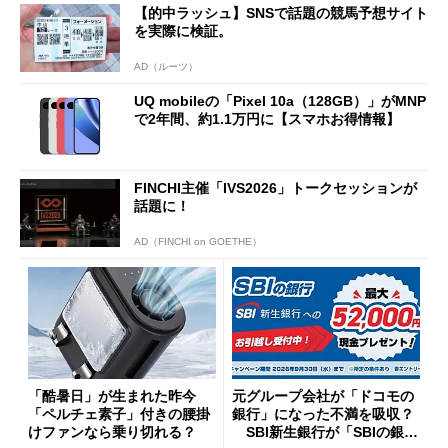
【的中ラッシュ】SNSで話題の競馬予想サイト
を実際に検証。
AD（ルーツ）
UQ mobileの「Pixel 10a（128GB）」がMNP
で2年間、約1.1万円に【スマホお得情報】
FINCHI主催「IVS2026」トークセッションが
話題に！
AD（FINCHI on GOETHE）
「酷暑日」が生まれた昨今
元グループ会社が「ドコモの
「ペルチェ素子」付きの腰掛
銀行」になった不満を吸収？
けファンなら乗り切れる？
SBI新生銀行が「SBIの銀