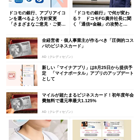
ドコモの銀行、アプリアイコ
「ドコモの銀行」で何が変わ
ンを選べるよう方針変更
る？ ドコモFG廣井社長に聞
「さまざまなご意見・ご要望
く「通信×金融」の攻勢とグ
を踏まえ」
ループ戦略
全経営者・個人事業主が作るべき「圧倒的コス
パのビジネスカード」
AD（クレディセゾン）
新しい「マイナアプリ」は8月25日から提供予
定 「マイナポータル」アプリのアップデート
として
マイルが超たまるビジネスカード！初年度年会
費無料で還元率最大1.125%
AD（クレディセゾン）