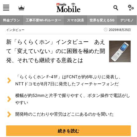
料金プラン
工事不要Wi-Fiルーター
スマホ決済
世界を変える5G
デジモノ
インタビュー
2025年8月25日
新「らくらくホン」インタビュー あえ
て「変えていない」のに困難を極めた開
発、それでも継続する意義とは
「らくらくホン F-41F」はFCNTが約6年ぶりに発表し、
NTTドコモが8月7日に発売したフィーチャーフォンだ
横幅が約52mmと片手で握りやすく、ボタン操作で電話がし
やすい
開発時のこだわりや苦労はどこにあるのかを聞いた
続きを読む