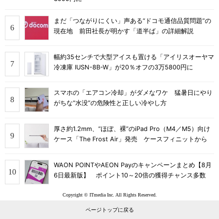
まだ「つながりにくい」声ある“ドコモ通信品質問題”の
現在地 前田社長が明かす「道半ば」の詳細解説
幅約35センチで大型アイスも置ける「アイリスオーヤマ
冷凍庫 IUSN-8B-W」が20％オフの3万5800円に
スマホの「エアコン冷却」がダメなワケ 猛暑日にやり
がちな“水没”の危険性と正しい冷やし方
厚さ約1.2mm、“ほぼ、裸”のiPad Pro（M4／M5）向け
ケース「The Frost Air」発売 ケースフィニットから
WAON POINTやAEON Payのキャンペーンまとめ【8月
6日最新版】 ポイント10～20倍の獲得チャンス多数
Copyright © ITmedia Inc. All Rights Reserved.
ページトップに戻る