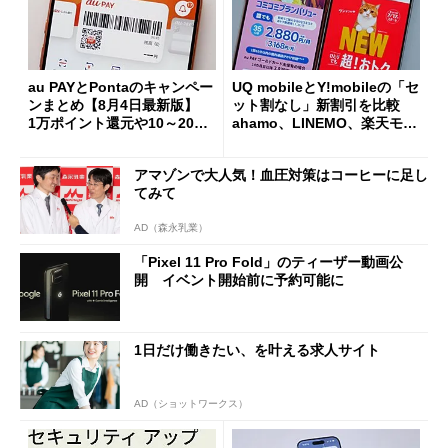
au PAYとPontaのキャンペー
UQ mobileとY!mobileの「セ
ンまとめ【8月4日最新版】
ット割なし」新割引を比較
1万ポイント還元や10～20％
ahamo、LINEMO、楽天モバ
還元あり
イルよりもお得？
アマゾンで大人気！血圧対策はコーヒーに足し
てみて
AD（森永乳業）
「Pixel 11 Pro Fold」のティーザー動画公
開 イベント開始前に予約可能に
1日だけ働きたい、を叶える求人サイト
AD（ショットワークス）