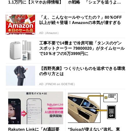
1.1万円に【スマホお得情報】
ホ戦略 「シェアを追うより
も既存ユーザーを大切に」
「え、こんなセールやってたの？」80％OFF
以上が続々登場！Amazonの本気が凄すぎる
AD（Amazon）
工事不要で14畳まで冷房可能「タンスのゲン
スポットクーラー 79800020」がタイムセール
で10％オフの5万3999円に
【西野亮廣】つくりたいものを追求できる環境
の作り方とは
AD（FINCHI on GOETHE）
Rakuten Linkに「AI通話要
“Suicaが使えない”改札、東