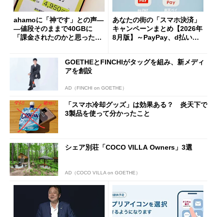
ahamoに「神です」との声―
あなたの街の「スマホ決済」
―値段そのままで40GBに
キャンペーンまとめ【2026年
「課金されたのかと思った」
8月版】～PayPay、d払い、a
と戸惑いも
u PAY、楽天ペイ
GOETHEとFINCHIがタッグを組み、新メディ
アを創設
AD（FINCHI on GOETHE）
「スマホ冷却グッズ」は効果ある？ 炎天下で
3製品を使って分かったこと
シェア別荘「COCO VILLA Owners」3選
AD（COCO VILLA on GOETHE）