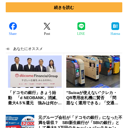
続きを読む
Share
Post
LINE
Hatena
あなたにオススメ
「ドコモの銀行」きょう始
“Suicaが使えない”クレカ・
動 「d NEOBANK」消滅、
QR専用改札機に賛否 「問
最大4.5％還元 強みは何か解
題なく運用できる」「交通系I
説
Cの方がスムーズ」
元グループ会社が「ドコモの銀行」になった不
満を吸収？ SBI新生銀行が「SBIの銀行」と
して最大5.2万円のキャッシュバックキャンペ