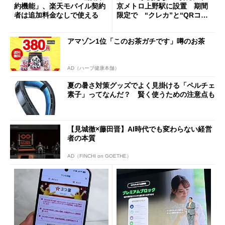
約機能」、楽天モバイル契約
京メトロ上野駅に設置 期間
者は追加料金なしで使える
限定で “クレカ”と“QRコー
ド”専用
アマゾン1位「このお茶ガチです」噂のお茶
AD（ハーブ健康本舗）
夏の暑さ対策グッズでよく見掛ける「ペルチェ
素子」ってなんだ？ 賢く使うための注意点も
【見城徹×藤田晋】AI時代でも変わらない経営
者の本質
AD（FINCHI on GOETHE）