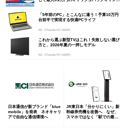
ーンを開催
「5年前のPC」とこんなに違う！予算10万円
台前半で実現する快適PCライフ
AD（ITmedia PC USER）
これから選ぶ新型TVはこれ！失敗しない選び
方と、2026年夏の一押しモデル
AD（ITmedia PC USER）
日本通信が新ブランド「blue
JR東日本「分かりにくい」新
mobile」を発表 ネオキャリ
幹線券売機を改善へ なぜ、
アで自由な通信環境へ
スマホではなく「駅での最短
1分購入」を実現？