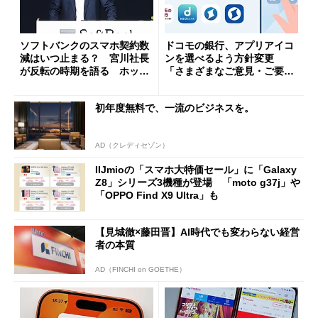
ソフトバンクのスマホ契約数
ドコモの銀行、アプリアイコ
減はいつ止まる？ 宮川社長
ンを選べるよう方針変更
が反転の時期を語る ホッピ
「さまざまなご意見・ご要望
ング対策は「真剣にやりすぎ
を踏まえ」
た」
初年度無料で、一流のビジネスを。
AD（クレディセゾン）
IIJmioの「スマホ大特価セール」に「Galaxy
Z8」シリーズ3機種が登場 「moto g37j」や
「OPPO Find X9 Ultra」も
【見城徹×藤田晋】AI時代でも変わらない経営
者の本質
AD（FINCHI on GOETHE）