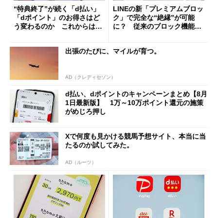
“特典終了”が続く「d払い」
LINEの新「プレミアムブロッ
「dポイント」のお得さはど
ク」で完全な“絶縁”が可能
う変わるのか これからは
に？ 従来のブロック機能と
「dカード」の利用が得策？
の決定的な違い
出張のたびに、マイルが育つ。
AD（クレディセゾン）
d払い、dポイントのキャンペーンまとめ【8月
1日最新版】 1万～10万ポイント還元の施策
がめじろ押し
Xで何度も見かける競馬予想サイト、本当に当
たるのか試してみた。
AD（ルーツ）