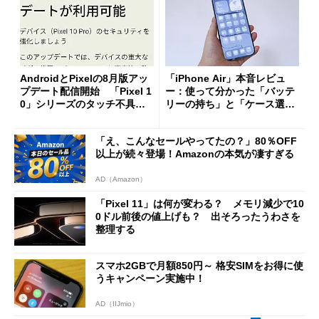
AndroidとPixelの8月版アッ
「iPhone Air」本音レビュ
プデート配信開始 「Pixel 1
ー：使って分かった「バッテ
0」シリーズのタッチ不具合
リーの持ち」と「ケース選
修正やGPU性能改善なども
び」の悩ましさ
「え、こんなセールやってたの？」80％OFF
以上が続々登場！Amazonの本気が凄すぎる
AD（Amazon）
「Pixel 11」は何が変わる？ メモリ減少で10
0ドル前後の値上げも？ 出そろったうわさを
整理する
スマホ2GBで月額850円～ 格安SIMをお得に使
うキャンペーン実施中！
AD（IIJmio）