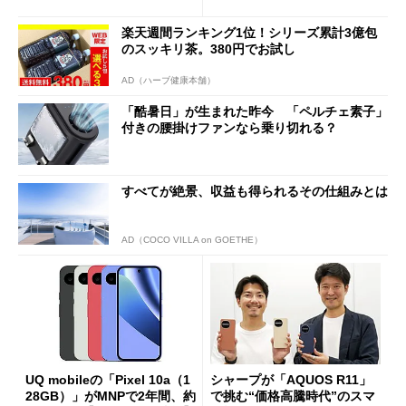
ペック表にない違い”
得なiPhone／Pixel／Galaxy
まで
楽天週間ランキング1位！シリーズ累計3億包
のスッキリ茶。380円でお試し
AD（ハーブ健康本舗）
「酷暑日」が生まれた昨今 「ペルチェ素子」
付きの腰掛けファンなら乗り切れる？
すべてが絶景、収益も得られるその仕組みとは
AD（COCO VILLA on GOETHE）
UQ mobileの「Pixel 10a（1
シャープが「AQUOS R11」
28GB）」がMNPで2年間、約
で挑む“価格高騰時代”のスマ