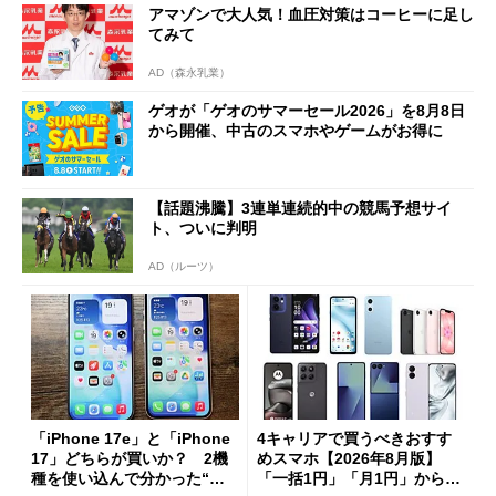
アマゾンで大人気！血圧対策はコーヒーに足し
てみて
AD（森永乳業）
ゲオが「ゲオのサマーセール2026」を8月8日
から開催、中古のスマホやゲームがお得に
【話題沸騰】3連単連続的中の競馬予想サイ
ト、ついに判明
AD（ルーツ）
「iPhone 17e」と「iPhone
4キャリアで買うべきおすす
17」どちらが買いか？ 2機
めスマホ【2026年8月版】
種を使い込んで分かった“ス
「一括1円」「月1円」からお