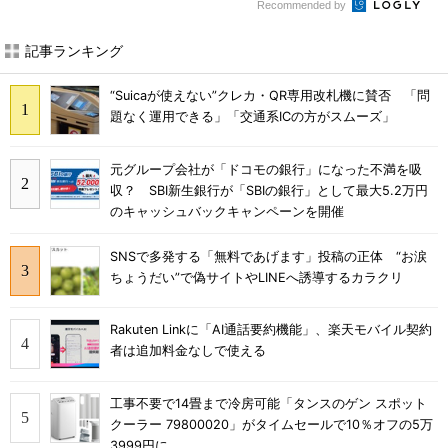
Recommended by
記事ランキング
“Suicaが使えない”クレカ・QR専用改札機に賛否 「問
題なく運用できる」「交通系ICの方がスムーズ」
元グループ会社が「ドコモの銀行」になった不満を吸
収？ SBI新生銀行が「SBIの銀行」として最大5.2万円
のキャッシュバックキャンペーンを開催
SNSで多発する「無料であげます」投稿の正体 “お涙
ちょうだい”で偽サイトやLINEへ誘導するカラクリ
Rakuten Linkに「AI通話要約機能」、楽天モバイル契約
者は追加料金なしで使える
工事不要で14畳まで冷房可能「タンスのゲン スポット
クーラー 79800020」がタイムセールで10％オフの5万
3999円に